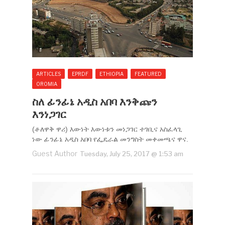
ARTICLES
EPRDF
ETHIOPIA
FEATURED
OROMIA
ስለ ፊንፊኔ አዲስ አበባ እንቅጩን
እንነጋገር
(ቶለዋቅ ዋሪ) እውነት እውነቱን መነጋገር ተገቢና አስፈላጊ
ነው ፊንፊኔ አዲስ አበባ የፌዴራል መንግስት መቀመጫና ዋና.
Guest Author
Tuesday, July 25, 2017 @ 1:53 am