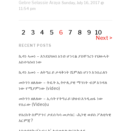
Gebre Selassie Araya
Sunday, July 16, 2017 @
11:54 pm
2
3
4
5
6
7
8
9
10
Next >
RECENT POSTS
ኪዳነ ኣመነ – እንደህዝብ አንድ ሆነናል ያስቸገረን የህወሓት
አስተሳሰብ ነው
ኪዳነ አመነ – ለትግራይ ታላቅነት ሼምለስ ሆነን እንሰራለን
መኮንን ዘለለው – ትዴት ኢትዮጲያዊ ማንነት ብቻ እንዳለ
ነው የሚያምነው (video)
መኮንን ዘለለው – ኢሳት የትግራይ ህዝብ እንዲጠፋ ነው
የሰራው (Video)u
የበረከት ስምዖንና ታደሰ ካሳ መታሰር -ሕጋዊ ወይስ ፖለቲካዊ
እርምጃ?
ኣስተያየት በ’ኣብራክ’ ልብወለድ ድርሰት ላይ