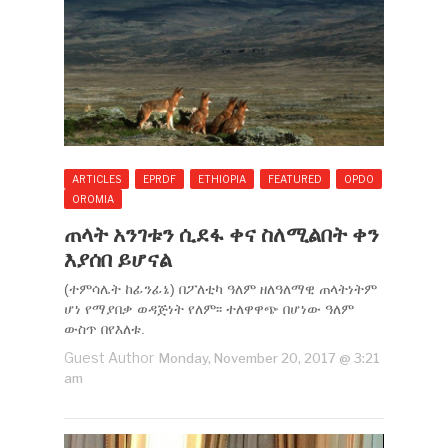
ARTICLES
EPRDF
ETHIOPIA
FEATURED
OPDO
OROMIA
ጠላት አንገቱን ሲደፋ ቀና ስለሚልበት ቀን
እያሰበ ይሆናል
(ተምሳሌት ከፊንፊኔ) በፖለቲካ ዓለም ዘለዓለማዊ ጠላትነትም
ሆነ የማያበቃ ወዳጅነት የለም፡፡ ተለዋዋጭ በሆነው ዓለም
ውስጥ በየእለቱ.
Guest Author
Monday, November 20, 2017 @ 3:21
am