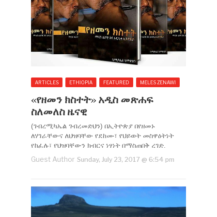
ARTICLES
ETHIOPIA
FEATURED
MELES ZENAWI
‹‹የዘመን ክስተት›› አዲስ መጽሐፍ
ስለመለስ ዜናዊ
(ገብረሚካኤል ገብረመድህን) በኢትዮጵያ በየዘመኑ
ለሃገራቸውና ለህዝባቸው የደከሙ፣ የህይወት መስዋዕትነት
የከፈሉ፣ የህዝባቸውን ክብርና ነፃነት በማስጠበቅ ረገድ.
Guest Author
Sunday, July 23, 2017 @ 6:54 pm