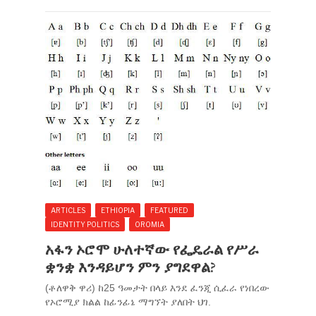
ARTICLES
ETHIOPIA
FEATURED
IDENTITY POLITICS
OROMIA
አፋን ኦሮሞ ሁለተኛው የፌዴራል የሥራ
ቋንቋ እንዳይሆን ምን ያግደዋል?
(ቶለዋቅ ዋሪ) ከ25 ዓመታት በላይ እንደ ፈንጂ ሲፈራ የነበረው
የኦሮሚያ ክልል ከፊንፊኔ ማግኘት ያለበት ህገ.