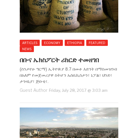
ARTICLES
ECONOMY
ETHIOPIA
FEATURED
NEWS
በቡና ኤክስፖርት ሪከርድ ተመዘገበ
(ስንታየሁ ግርማ) ኢትዮጵያ 8.7 በመቶ እድገት በማስመዝገብ
በአለም የመጀመሪያዋ ስትሆን ኡስቤኪስታን፣ ኔፓል፣ ህንድ፣
ታንዛኒያ፣ ጅቡቲ፣.
Guest Author
Friday, July 28, 2017 @ 3:03 am