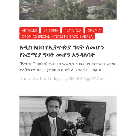
ARTICLES
ETHIOPIA
FEATURED
OROMIA
OROMIA'S SPECIAL INTEREST ON ADDIS ABABA
አዲስ አበባ የኢትዮጵያ ግዛት ለመሆን
የኦሮሚያ ግዛት መሆን እንዳለባት
(Betru Dibaba) ይህ ጽሁፍ አዲስ አበባ ከህገ መንግስቱ አንጻር
ያለችበትን ሁኔታ (status quo) ለማስረዳት ተጻፈ።.
Guest Author
Friday, July 28, 2017 @ 7:27 am