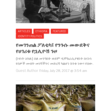
ARTICLES
ETHIOPIA
FEATURED
IDENTITY POLITICS
የመገንጠል ፖለቲካ፤ የንጉሱ መውደቅና
የሀገሪቱ የኋሊዮሽ ጉዞ
(ነፃነት አካሉ) ስለ መንግስት ወይም ዲሞክራሲያዊነት ስናነሳ
የሰዎች መብት መነሻችንና መድረሻ ካልሆነ ከንቱ ነው፡፡ የሰው.
Guest Author
Friday, July 28, 2017 @ 3:54 am