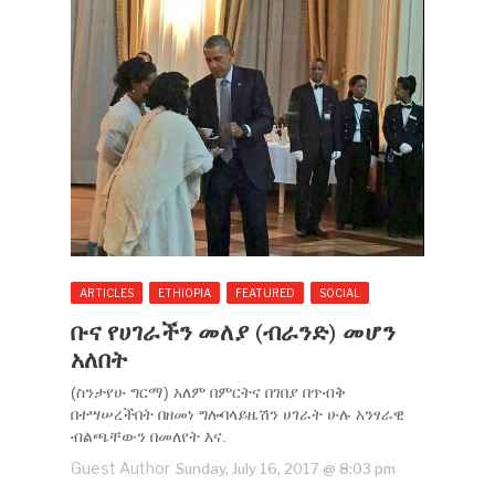
ARTICLES
ETHIOPIA
FEATURED
SOCIAL
ቡና የሀገራችን መለያ (ብራንድ) መሆን
አለበት
(ስንታየሁ ግርማ) አለም በምርትና በገበያ በጥብቅ
በተሣሠረችበት በዘመነ ግሎባላይዜሽን ሀገራት ሁሉ አንፃራዊ
ብልጫቸውን በመለየት እና.
Guest Author
Sunday, July 16, 2017 @ 8:03 pm