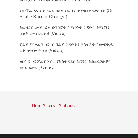
የአማራ እና የትግራይ ክልል የወሰን ጥያቄ በተመለከተ (On
State Border Change)
አወዛጋቢው የክልል ድንበሮችና ማንነት ጉዳዮች ኮሚሽን
ረቂቅ ህግ ሲፈተሽ (Video)
የራያ ምሁራን ክርክር በራያ ጉዳዮች፣ ፍላጎቶችና መፍትሔ
አቅጣጫዎች ላይ (Video)
ለስኳር ኮርፖሬሽን በቂ የአስተዳደር ስርዓት አልዘረጋሁም ~
አባይ ጸሐዬ (+video)
Horn Affairs - Amharic