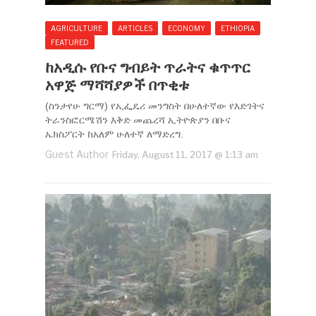
AGRICULTURE
ARTICLES
ECONOMY
ETHIOPIA
FEATURED
ከአዲሱ የቡና ግብይት ጥራትና ቁጥጥር
አዋጅ ማሻሻያዎች በጥቂቱ
(ስንታየሁ ግርማ) የኢፌዴሪ መንግስት በሁለተኛው የእድገትና
ትራንስፎርሜሽን እቅድ መጨረሻ ኢትዮጵያን በቡና
ኤክስፖርት ከአለም ሁለተኛ ለማድረግ.
Guest Author
Friday, August 11, 2017 @ 1:13 am