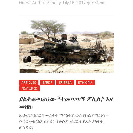
Guest Author
Sunday, July 16, 2017 @ 7:31 pm
ARTICLES
EPRDF
ERITREA
ETHIOPIA
FEATURED
ያልተመጣጠነው “ተመጣጣኝ ፖሊሲ” እና
መዘዙ
ኢህኣዴግ ከደርግ ውድቀት ማግስት በኣንድ በኩል የሚገነባው
የኣገር መከላከያ ሰራዊት የሁሉም ብሄር ተዋጽኦ ያካተተ
ለማድረግ.