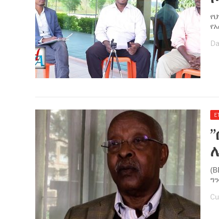
የህ
የአ
Da
E
”
(B
ግን
Cu