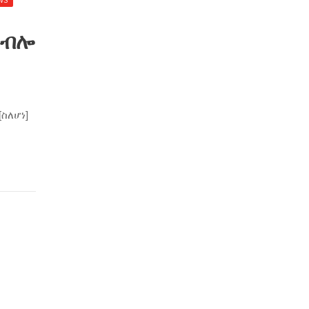
 ብሎ
ስለሆነ]