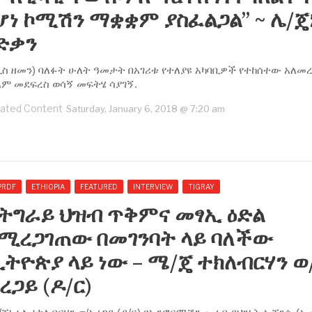
ሆነ ኮሚሽን ማቋቋም ያስፈልጋል” ~ ሌ/ጄ
ድቃን
ዲስ ዘመን) ባለፉት ሁለት ዓመታት በአገሪቱ የተለያዩ አካባቢዎች የተከሰተው አለመ
ላም መደፍረስ ወሳኝ መፍትሄ ሳያገኝ.
ated Content
Saturday, January 6, 2018 @ 7:20 am
PRDF
ETHIOPIA
FEATURED
INTERVIEW
TIGRAY
የትግራይ ህዝብ ጥቅምና መፃኢ ዕድል
የሚረጋገጠው በመገንባት ላይ ባለችው
ትዮጵያ ላይ ነው – ሜ/ጄ ተክለብርሃን ወ
ረጋይ (ዶ/ር)