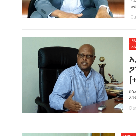
ሜ/
ወ
Gu
FE
ሌ/
ኢ
ፖ
[
በስ
እን
Dan
EPRDF