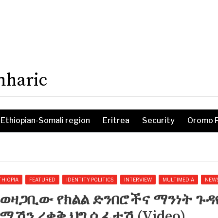
mharic
Ethiopian-Somali region
Eritrea
Security
Oromo 
THIOPIA
FEATURED
IDENTITY POLITICS
INTERVIEW
MULTIMEDIA
NEW
ወዛጋቢው የክልል ድንበሮችና ማንነት ጉ
ሚሽን ረቂቅ ህግ ሲፈተሽ (Video)