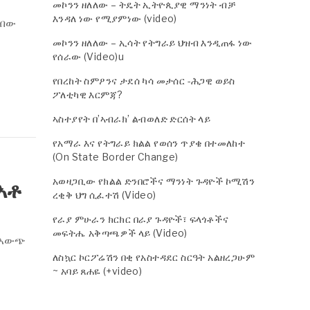
መኮንን ዘለለው – ትዴት ኢትዮጲያዊ ማንነት ብቻ
እንዳለ ነው የሚያምነው (video)
ረበው
መኮንን ዘለለው – ኢሳት የትግራይ ህዝብ እንዲጠፋ ነው
የሰራው (Video)u
የበረከት ስምዖንና ታደሰ ካሳ መታሰር -ሕጋዊ ወይስ
ፖለቲካዊ እርምጃ?
ኣስተያየት በ’ኣብራክ’ ልብወለድ ድርሰት ላይ
የአማራ እና የትግራይ ክልል የወሰን ጥያቄ በተመለከተ
(On State Border Change)
አወዛጋቢው የክልል ድንበሮችና ማንነት ጉዳዮች ኮሚሽን
አቶ
ረቂቅ ህግ ሲፈተሽ (Video)
የራያ ምሁራን ክርክር በራያ ጉዳዮች፣ ፍላጎቶችና
መፍትሔ አቅጣጫዎች ላይ (Video)
ፃ አውጭ
ለስኳር ኮርፖሬሽን በቂ የአስተዳደር ስርዓት አልዘረጋሁም
~ አባይ ጸሐዬ (+video)