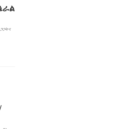
ኔራል
ረጋጋትና
/