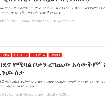
ገመንግስት ምሁራኖቹ ረ/ፕ የማነ ካሳና ዘርዓይ ወልደሰንበት በቅርቡ ለፓርላማ የቀ
ሰተዳደራዊ ወሰኖችና የማንነት ጉዳዮች ኮሚሽን.
niel Berhane
Friday, December 7, 2018 @ 4:45 pm
THIOPIA
FEATURED
INTERVIEW
OROMIA
በደኖ የሚባል ቦታን ረግጨው አላውቅም” 
ሌንጮ ለታ
BC Amharic) በኢትዮጵያ ፖለቲካ ውስጥ ለአስርት ዓመታት የቆዩትና የኦሮሞ ነ
ባር መስራች የሆኑት ሌንጮ.
rated Content
Monday, June 4, 2018 @ 5:35 pm