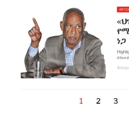
ARTIC
«ህ
የሚ
ነጋ
Highl
ድክመቶ
Areay
1
2
3