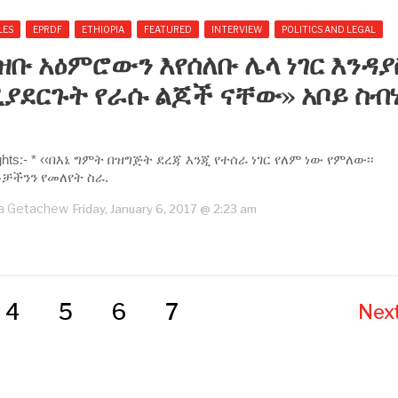
LES
EPRDF
ETHIOPIA
FEATURED
INTERVIEW
POLITICS AND LEGAL
ዝቡ አዕምሮውን እየሰለቡ ሌላ ነገር እንዳ
ያደርጉት የራሱ ልጆች ናቸው» አቦይ ስብ
ights:- * ‹‹በእኔ ግምት በዝግጅት ደረጃ እንጂ የተሰራ ነገር የለም ነው የምለው፡፡
ቻችንን የመለየት ስራ.
a Getachew
Friday, January 6, 2017 @ 2:23 am
4
5
6
7
Next