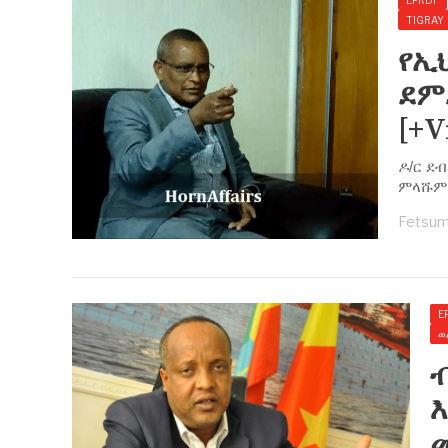
TIGRAY
የኢ
ደም
[+V
ዶ/ር ደ
ምላሹም 
Fetsum
E
ወ
ብ
እ