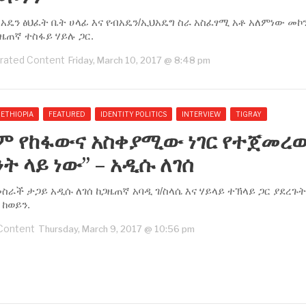
አዴን ፅህፈት ቤት ሀላፊ እና የብአዴን/ኢህአዴግ ስራ አስፈፃሚ አቶ አለምነው መኮ
ዜጠኛ ተስፋይ ሃይሉ ጋር.
rated Content
Friday, March 10, 2017 @ 8:48 pm
ETHIOPIA
FEATURED
IDENTITY POLITICS
INTERVIEW
TIGRAY
ም የከፋውና አስቀያሚው ነገር የተጀመረ
ት ላይ ነው” – አዲሱ ለገሰ
ስራች ታጋይ አዲሱ ለገሰ ከጋዜጠኛ አባዲ ገ/ስላሴ እና ሃይላይ ተኽላይ ጋር ያደረጉት
ከወይን.
Content
Thursday, March 9, 2017 @ 10:56 pm