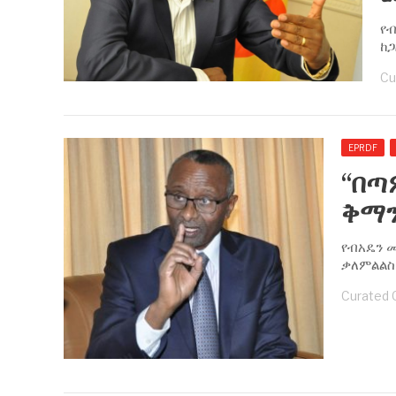
የብ
ከጋ
Cu
EPRDF
“በጣ
ቅማን
የብአዴን መ
ቃለምልልስ 
Curated 