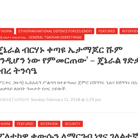
THIOPIA
ETHIOPIAN NATIONAL DEFENCE FORCES (ENDF)
FEATURED
INTERVIE
/ጄ ጻድቃን ገብረትንሳኤ - GENERAL TSADKAN GEBRETINSAE
‘ጄኔራል ብርሃኑ ቀጣዩ ኤታማጆር ሹም
ንዲሆን ነው የምመርጠው’ – ጄኔራል ፃድ
ብረ ትንሳዔ
ሪፖርተር ጋዜጣ) ኢሕአዴግ ሥልጣን ከተቆጣጠረ ጀምሮ በሽግግሩ ጊዜና ከሽግግሩ በ
ጠቃላይ ለሰባት ዓመታት የጦር ኃይሎች.
rated Content
Sunday, February 11, 2018 @ 1:29 pm
HIOPIA
FEATURED
INTERVIEW
SECURITY
ፖለቲካዊ ቀውሱን ለማርገብ ነፃና ገለልተ