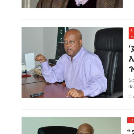
E
ሌ
እ
ገ
(
በአ
Cu
ET
“