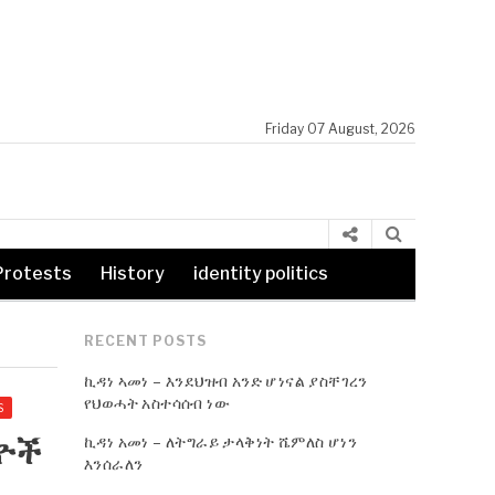
Friday 07 August, 2026
Protests
History
identity politics
RECENT POSTS
ኪዳነ ኣመነ – እንደህዝብ አንድ ሆነናል ያስቸገረን
የህወሓት አስተሳሰብ ነው
S
ኪዳነ አመነ – ለትግራይ ታላቅነት ሼምለስ ሆነን
ዳዮች
እንሰራለን