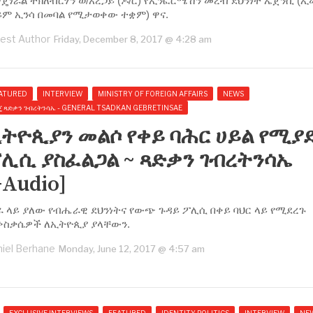
ጄነራል ተክለብርሃን ወ/አረጋይ (ዶ/ር) የኢንፎርሜሽን መረብ ደህንነት ኤጀንሲ (
ይም ኢንሳ በመባል የሚታወቀው ተቋም) ዋና.
est Author
Friday, December 8, 2017 @ 4:28 am
ATURED
INTERVIEW
MINISTRY OF FOREIGN AFFAIRS
NEWS
ጄ ጻድቃን ገብረትንሳኤ - GENERAL TSADKAN GEBRETINSAE
ትዮጲያን መልሶ የቀይ ባሕር ሀይል የሚያ
ሊሲ ያስፈልጋል ~ ጻድቃን ገብረትንሳኤ
+Audio]
ራ ላይ ያለው የብሔራዊ ደህንነትና የውጭ ጉዳይ ፖሊሲ በቀይ ባህር ላይ የሚደረጉ
ቅስቃሴዎች ለኢትዮጲያ ያላቸውን.
iel Berhane
Monday, June 12, 2017 @ 4:57 am
EXCLUSIVE INTERVIEWS
FEATURED
IDENTITY POLITICS
INTERVIEW
NE