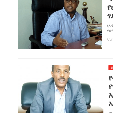
የ
ፃ
(አ
የሰ
Cur
E
ኢ
አ