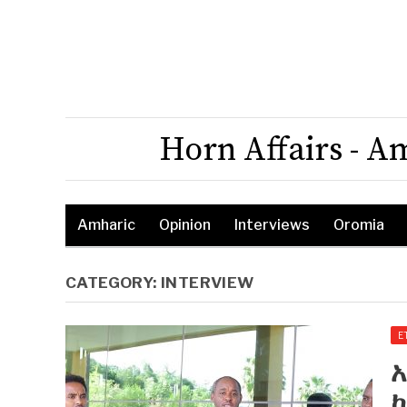
Horn Affairs - A
Amharic
Opinion
Interviews
Oromia
CATEGORY:
INTERVIEW
E
አ
ኮ