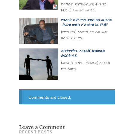
የትግራይ ዴሞክራሲያዊ ትብብር
(ትዴት) አመራር መኮንን.
የበረከት ስምዖንና ታደሰ ካሳ መታሰር
-ሕጋዊ ወይስ ፖለቲካዊ እርምጃ?
(የማነ ካሣ) እንደሚታወቀው አቶ
በረከት ስምዖን.
ኣስተያየት በ’ኣብራክ’ ልብወለድ
ድርሰት ላይ
(መርስዔ ኪዳን – ሚኔሶታ) ኣብራክ
የተባለውን.
Comments are closed.
Leave a Comment
RECENT POSTS