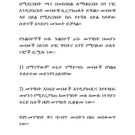
ከሚደርስበት ጫና በመከላከል ለማህበረሰቡ በጎ ነገር
እንዲያበረክት መብቶቹ ሊረጋገጡለት ይገባል፡፡ መብቶቹ
ላይ በደል የሚደርስበት ከሱ የተሻለ ሀይል ካላቸው
ቡድኖች እንደሆነ መገመት ይቻላል፡፡
የጉልበተኞች ሁሉ ጉልበተኛ ራሱ መንግስት በመሆኑ
መብቶች በአንድ ሀገር ዋስትና አገኙ የሚባለው ሁለት
ነገሮች ሲሟሉ ነው:-
1) በማንኛውም ሁኔታ የማይጣሱ መብቶች በግልፅ
ተለይተው መደንገግ አለባቸው
2) መንግስት እነዚህ መብቶች እንዲያከብርና እየተከበሩ
መሆኑን የሚያረጋግጡ ከመንግስት መሉ በሙሉ ነፃ የሆኑ
ፍርድ ቤቶች በህገ መንግስት ሲቋቋሙ ነው፡፡
የህገ-መንግስት ዋና ጭብጥ መብትን በፅኑ መስቀመጥ
ነው፡፡