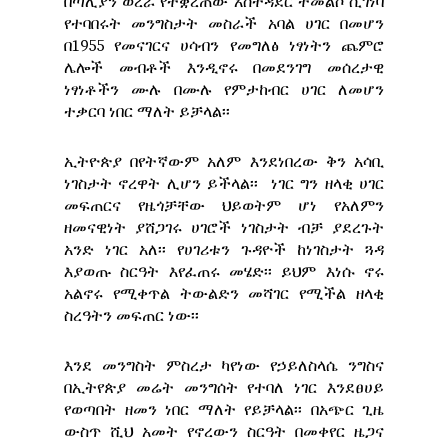
በጣሊያን ወረራ የተቋረጠው አስተዳደር ተመልሶ ሲገነባ
የተባበሩት መንግስታት መስራች አባል ሀገር በመሆን
በ1955 የመናገርና ሀሳብን የመግለፅ ነፃነትን ጨምሮ
ሌሎች መብቶች እንዲኖሩ በመደንገግ መሰረታዊ
ነፃነቶችን ሙሉ በሙሉ የምታከብር ሀገር ለመሆን
ተቃርባ ነበር ማለት ይቻላል፡፡
ኢትዮጵያ በየትኛውም አለም እንደነበረው ቅን አሳቢ
ነገስታት ኖረዋት ሊሆን ይችላል፡፡ ነገር ግን ዘላቂ ሀገር
መፍጠርና የዜጎቻቸው ህይወትም ሆነ የአለምን
ዘመናዊነት ያሸጋገሩ ሀገሮች ነገስታት ብቻ ያደረጉት
አንድ ነገር አለ፡፡ የሀገሪቱን ጉዳዮች ከነገስታት ጓዳ
እያወጡ ስርዓት እየፈጠሩ መሄድ፡፡ ይህም እነሱ ኖሩ
አልኖሩ የሚቀጥል ትውልድን መሻገር የሚችል ዘላቂ
ስረዓትን መፍጠር ነው፡፡
እንደ መንግስት ምስረታ ካየነው የኃይለስላሴ ንግስና
በኢትየጵያ መሬት መንግሰት የተባለ ነገር እንደፀሀይ
የወጣበት ዘመን ነበር ማለት የይቻላል፡፡ በአጭር ጊዜ
ውስጥ ሺህ አመት የኖረውን ስርዓት በመቀየር ዜጋና