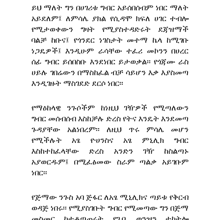
ይህ ማለት ግን በሀገሪቱ ግብር አይሰበሰብም ነበር ማለት
አይደለም፤ ለምሳሌ ያክል የሲዳሞ ክፍለ ሀገር ተብሎ
የሚታወቀውን ግዛት የሚያስተዳድሩት ደጃዝማች
ባልቻ ከቡና፤ የጎንደር ነገስታት መተማ ኬላ ከሚገቡ
ነጋዴዎች፤ እንዲሁም ራሳቸው ተፈሪ መኮንን በሀረር
ሰፊ ግብር ይሰበስቡ እንደነበር ይታወቃል፡፡ የጎጃሙ ራስ
ሀይሉ ገበሬውን በማስከፈል ብቻ ሳይሆን እቃ እያስመጣ
እንዲገዙት ማስገደድ ደርሶ ነበር፡፡
የማዕከላዊ ንጉሶችም ከነዚህ ገዥዎች የሚጣለውን
ግብር መሰብሰብ እስከቻሉ ድረስ የትና እንዴት እንደመጣ
ጉዳያቸው አልነበረም፡፡ ለዚህ ጥሩ ምሳሌ መሆን
የሚችሉት አፄ ዮሀንስና አፄ ምኒሊክ ግብር
እስከተከፈላቸው ድረስ አንድን ገዥ ከስልጣኑ
አያወርዱም፤ በሚፈፅመው ስራም ጣልቃ አይገቡም
ነበር፡፡
የጅማው ንጉስ አባ ጅፋር ለአፄ ሚኒሊክና ጣይቱ የቅርብ
ወዳጅ ነበሩ፡፡ የሚያስገቡት ግብር የሚመጣው ግን በጅማ
መስመር ከተቆጣጠሩት የጊቤ ወንዝን ተከትሎ