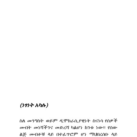
(ነፃነት አካሉ)
ስለ መንግስት ወይም ዲሞክራሲያዊነት ስናነሳ የሰዎች
መብት መነሻችንና መድረሻ ካልሆነ ከንቱ ነው፡፡ የሰው
ልጅ መብቶቹ ላይ በተፈጥሮም ሆነ ማህበረሰቡ ላይ