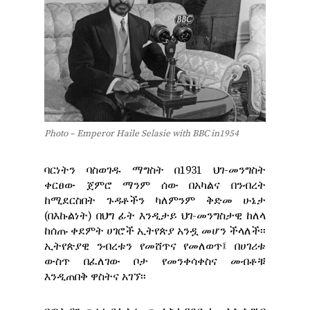
Photo – Emperor Haile Selasie with BBC in1954
ባርነትን ባስወገዱ ማግስት በ1931 ህገ-መንግስት
ቀርፀው ጀምሮ ማንም ሰው በአካልና በንብረት
ከሚደርስበት ጉዳቶችን ካለምንም ቅድመ ሁኔታ
(በእኩልነት) በህግ ፊት እንዲታይ ህገ-መንግስታዊ ከለላ
ከሰጡ ቀደምት ሀገሮች ኢትየጵያ አንዷ መሆን ችላለች፡፡
ኢትየጵያዊ ንብረቱን የመሸጥና የመለወጥ፤ በሀገሪቱ
ውስጥ በፈለገው ቦታ የመንቀሳቀስና መብቶቹ
እንዲጠበቅ ዋስትና አገኘ፡፡