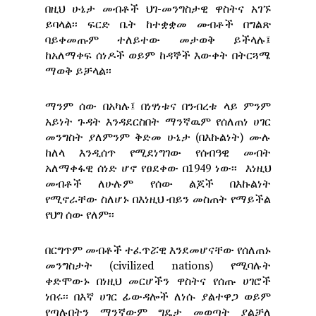
በዚህ ሁኔታ መብቶች ህገ-መንግስታዊ ዋስትና አገኙ
ይባላል፡፡ ፍርድ ቤት ከተቋቋመ መብቶች በግልጽ
ባይቀመጡም ተለይተው መታወቅ ይችላሉ፤
ከአለማቀፍ ሰነዶች ወይም ከዳኞች እውቀት በትርጓሜ
ማወቅ ይቻላል፡፡
ማንም ሰው በአካሉ፤ በነፃነቱና በንብረቱ ላይ ምንም
አይነት ጉዳት እንዳደርስበት ማንኛዉም የሰለጠነ ሀገር
መንግስት ያለምንም ቅድመ ሁኔታ (በእኩልነት) ሙሉ
ከለላ እንዲሰጥ የሚደነግገው የሰብዓዊ መብት
አለማቀፋዊ ሰነድ ሆኖ የፀደቀው በ1949 ነው፡፡ እነዚህ
መብቶች ለሁሉም የሰው ልጆች በእኩልነት
የሚኖራቸው ስለሆኑ በእነዚህ ብይን መስጠት የማይችል
የህግ ሰው የለም፡፡
በርግጥም መብቶች ተፈጥሯዊ እንደመሆናቸው የሰለጠኑ
መንግስታት (civilized nations) የሚባሉት
ቀድሞውኑ በነዚህ መርሆችን ዋስትና የሰጡ ሀገሮች
ነበሩ፡፡ በእኛ ሀገር ፊውዳሎች ለነሱ ያልተዋጋ ወይም
የጣሉበትን ማንኛውም ግዴታ መወጣት ያልቻለ