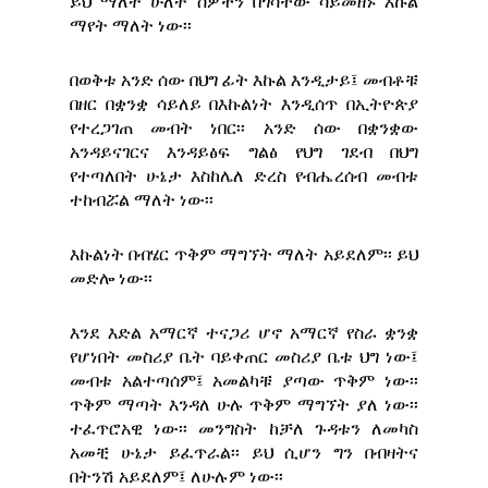
ይህ ማለት ሁለት ሰዎችን በጎሳቸው ሳይመዘኑ እኩል
ማየት ማለት ነው፡፡
በወቅቱ አንድ ሰው በህግ ፊት እኩል እንዲታይ፤ መብቶቹ
በዘር በቋንቋ ሳይለይ በእኩልነት እንዲሰጥ በኢትዮጵያ
የተረጋገጠ መብት ነበር፡፡ አንድ ሰው በቋንቋው
አንዳይናገርና እንዳይፅፍ ግልፅ የህግ ገደብ በህግ
የተጣለበት ሁኔታ እስከሌለ ድረስ የብሔረሰብ መብቱ
ተከብሯል ማለት ነው፡፡
እኩልነት በብሄር ጥቅም ማግኘት ማለት አይደለም፡፡ ይህ
መድሎ ነው፡፡
እንደ እድል አማርኛ ተናጋሪ ሆኖ አማርኛ የስራ ቋንቋ
የሆነበት መስሪያ ቤት ባይቀጠር መስሪያ ቤቱ ህግ ነው፤
መብቱ አልተጣሰም፤ አመልካቹ ያጣው ጥቅም ነው፡፡
ጥቅም ማጣት እንዳለ ሁሉ ጥቅም ማግኘት ያለ ነው፡፡
ተፈጥሮአዊ ነው፡፡ መንግስት ከቻለ ጉዳቱን ለመካስ
አመቺ ሁኔታ ይፈጥራል፡፡ ይህ ሲሆን ግን በብዛትና
በትንሽ አይደለም፤ ለሁሉም ነው፡፡