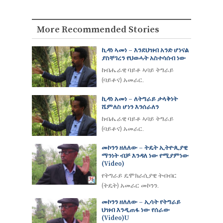
More Recommended Stories
ኪዳነ ኣመነ – እንደህዝብ አንድ ሆነናል
ያስቸገረን የህወሓት አስተሳሰብ ነው
ከብሔራዊ ባይቶ ኣባይ ትግራይ
(ባይቶና) አመራር.
ኪዳነ አመነ – ለትግራይ ታላቅነት
ሼምለስ ሆነን እንሰራለን
ከብሔራዊ ባይቶ ኣባይ ትግራይ
(ባይቶና) አመራር.
መኮንን ዘለለው – ትዴት ኢትዮጲያዊ
ማንነት ብቻ እንዳለ ነው የሚያምነው
(video)
የትግራይ ዴሞክራሲያዊ ትብብር
(ትዴት) አመራር መኮንን.
መኮንን ዘለለው – ኢሳት የትግራይ
ህዝብ እንዲጠፋ ነው የሰራው
(Video)u