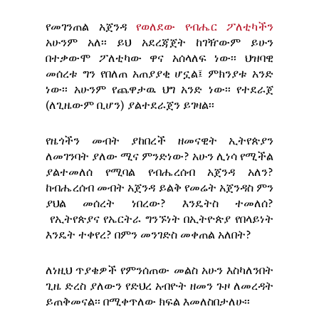
የመገንጠል አጀንዳ
የወለደው የብሔር ፖለቲካችን
አሁንም አለ፡፡ ይህ አደረጃጀት ከገዥውም ይሁን
በተቃውሞ ፖለቲካው ዋና አሰላለፍ ነው፡፡ ህዝባዊ
መሰረቱ ግን የበለጠ አጠያያቂ ሆኗል፤ ምክንያቱ አንድ
ነው፡፡ አሁንም የጨዋታዉ ህግ አንድ ነው፡፡ የተደራጀ
(ለጊዜውም ቢሆን) ያልተደራጀን ይገዛል፡፡
የዜጎችን መብት ያከበረች ዘመናዊት ኢትየጵያን
ለመገንባት ያለው ሚና ምንድነው? አሁን ሊነሳ የሚችል
ያልተመለሰ የሚባል የብሔረሰብ አጀንዳ አለን?
ከብሔረሰብ መብት አጀንዳ ይልቅ የመሬት አጀንዳስ ምን
ያህል መሰረት ነበረው? እንዴትስ ተመለሰ?
የኢትየጵያና የኤርትራ ግንኙነት በኢትዮጵያ የበላይነት
እንዴት ተቀየረ? በምን መንገድስ መቀጠል አለበት?
ለነዚህ ጥያቄዎች የምንሰጠው መልስ አሁን እስካለንበት
ጊዜ ድረስ ያለውን የድህረ አብዮት ዘመን ጉዞ ለመረዳት
ይጠቅመናል፡፡ በሚቀጥለው ክፍል እመለስበታለሁ፡፡