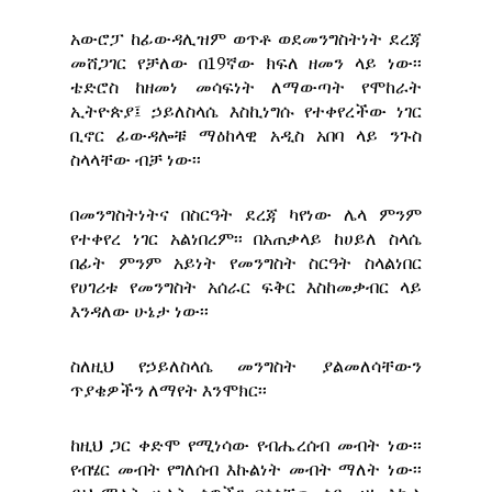
አውሮፓ ከፊውዳሊዝም ወጥቶ ወደመንግስትነት ደረጃ
መሸጋገር የቻለው በ19ኛው ክፍለ ዘመን ላይ ነው፡፡
ቴድሮስ ከዘመነ መሳፍነት ለማውጣት የሞከራት
ኢትዮጵያ፤ ኃይለስላሴ እስኪነግሱ የተቀየረችው ነገር
ቢኖር ፊውዳሎቹ ማዕከላዊ አዲስ አበባ ላይ ንጉስ
ስላላቸው ብቻ ነው፡፡
በመንግስትነትና በስርዓት ደረጃ ካየነው ሌላ ምንም
የተቀየረ ነገር አልነበረም፡፡ በአጠቃላይ ከሀይለ ስላሴ
በፊት ምንም አይነት የመንግስት ስርዓት ስላልነበር
የሀገሪቱ የመንግስት አሰራር ፍቅር እስከመቃብር ላይ
እንዳለው ሁኔታ ነው፡፡
ስለዚህ የኃይለስላሴ መንግስት ያልመለሳቸውን
ጥያቄዎችን ለማየት እንሞክር፡፡
ከዚህ ጋር ቀድሞ የሚነሳው የብሔረሰብ መብት ነው፡፡
የብሄር መብት የግለሰብ እኩልነት መብት ማለት ነው፡፡