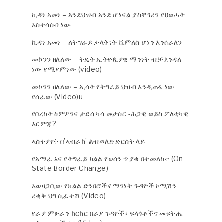
ኪዳነ ኣመነ – እንደህዝብ አንድ ሆነናል ያስቸገረን የህወሓት
አስተሳሰብ ነው
ኪዳነ አመነ – ለትግራይ ታላቅነት ሼምለስ ሆነን እንሰራለን
መኮንን ዘለለው – ትዴት ኢትዮጲያዊ ማንነት ብቻ እንዳለ
ነው የሚያምነው (video)
መኮንን ዘለለው – ኢሳት የትግራይ ህዝብ እንዲጠፋ ነው
የሰራው (Video)u
የበረከት ስምዖንና ታደሰ ካሳ መታሰር -ሕጋዊ ወይስ ፖለቲካዊ
እርምጃ?
ኣስተያየት በ’ኣብራክ’ ልብወለድ ድርሰት ላይ
የአማራ እና የትግራይ ክልል የወሰን ጥያቄ በተመለከተ (On
State Border Change)
አወዛጋቢው የክልል ድንበሮችና ማንነት ጉዳዮች ኮሚሽን
ረቂቅ ህግ ሲፈተሽ (Video)
የራያ ምሁራን ክርክር በራያ ጉዳዮች፣ ፍላጎቶችና መፍትሔ