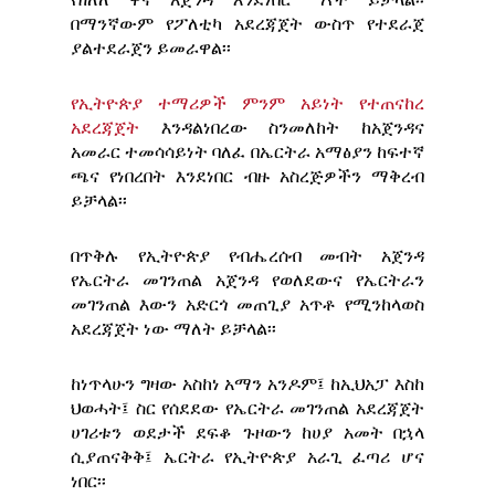
የዘለለ ዋና አጀንዳ እንደነበር ማየት ይቻላል፡፡
በማንኛውም የፖለቲካ አደረጃጀት ውስጥ የተደራጀ
ያልተደራጀን ይመራዋል፡፡
የኢትዮጵያ ተማሪዎች ምንም አይነት የተጠናከረ
አደረጃጀት
እንዳልነበረው ስንመለከት ከአጀንዳና
አመራር ተመሳሳይነት ባለፈ በኤርትራ አማፅያን ከፍተኛ
ጫና የነበረበት እንደነበር ብዙ አስረጅዎችን ማቅረብ
ይቻላል፡፡
በጥቅሉ የኢትዮጵያ የብሔረሰብ መብት አጀንዳ
የኤርትራ መገንጠል አጀንዳ የወለደውና የኤርትራን
መገንጠል እውን አድርጎ መጠጊያ አጥቶ የሚንከላወስ
አደረጃጀት ነው ማለት ይቻላል፡፡
ከነጥላሁን ግዛው አስከነ አማን አንዶም፤ ከኢህአፓ እስከ
ህወሓት፤ ስር የሰደደው የኤርትራ መገንጠል አደረጃጀት
ሀገሪቱን ወደታች ደፍቆ ጉዞውን ከሀያ አመት በኋላ
ሲያጠናቅቅ፤ ኤርትራ የኢትዮጵያ አራጊ ፈጣሪ ሆና
ነበር፡፡