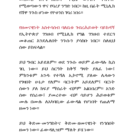
የሚወጣውን ዋና የባሪያ ንግድ ነበር፡፡ ከዚ በፊት ሚኒሊክ
የሸዋ ንጉስ ሆነው የዮሀንስ ገባሪ ነበሩ፡፡
የዘመናዊነት አስተሳሰብ ባለቤቱ ገብረሕይወት ባይከዳኝ
የኢትዮጵያ ገንዘብ የሚኒሊክ የግል ገንዘብ ተደርጎ
መቆጠር እንደሌለበት ንጉሱን ያሳስቡ ነበር፡፡ ስለዚህ
ሰው ይከፍላል፡፡
ይህ ግብር አይደለም፡፡ ወደ ንጉሱ ወይም ፊውዳሉ ኪስ
ገቢ ነው፡፡ ይህ ስርዓት ከቅኝ ግዛት ያለፈ ነው፤
ምክንቱም አንዱ የተሻለ ኢኮኖሚ ያለው ሌላውን
የገዛበት ሁኔታ የለም፡፡ ባርነትም አይደለም፤ ባርነት
ሰውን ያለ ክፍያ ማሰራት ብቻም አልነበረም፡፡ አንድ
ሰው የሰራው፤ ያመረተው ብቻ ሳይሆን ሕይወቱም
ሙሉ በሙሉ ለአካባቢው ፊውዳል የሆነበት የጨለማ
ዘመን ነው፡፡
ይህ ቅድመ-መንግስትና ቅድመ-ዘመናዊነት የነገሰበት
ዘመን ነው፡፡ ፊውዳሊዝም ማለት ይሄ ነው፡፡