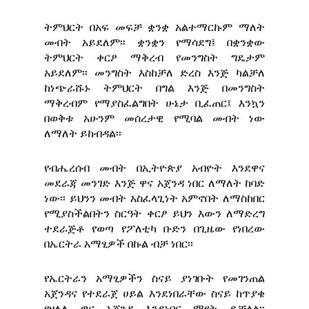
ትምህርት በአፍ መፍቻ ቋንቋ አልተማርኩም ማለት
መብት አይደለም፡፡ ቋንቋን የማሳደግ፤ በቋንቋው
ትምህርት ቀርፆ ማቅረብ የመንግስት ግዴታም
አይደለም፡፡ መንግስት እስከቻለ ድረስ እንጅ ካልቻለ
ከነጭራሹኑ ትምህርት በግል እንጅ በመንግስት
ማቅረብም የማያስፈልግበት ሁኔታ ቢፈጠር፤ እንኳን
በወቅቱ አሁንም መሰረታዊ የሚባል መብት ነው
ለማለት ይከብዳል፡፡
የብሔረሰብ መብት በኢትዮጵያ አብዮት እንደዋና
መደራጃ መንገድ እንጅ ዋና አጀንዳ ነበር ለማለት ከባድ
ነው፡፡ ይህንን መብት አስፈላጊነት አምኖበት ለማስከበር
የሚያስችልበትን ስርዓት ቀርፆ ይህን እውን ለማድረግ
ተደራጅቶ የወጣ የፖለቲካ ቡድን በጊዜው የነበረው
በኤርትራ አማፂዎች በኩል ብቻ ነበር፡፡
የኤርትራን አማፂዎችን ስናይ ያነገቡት የመገንጠል
አጀንዳና የተደራጀ ሀይል እንደነበራቸው ስናይ ከጥያቄ