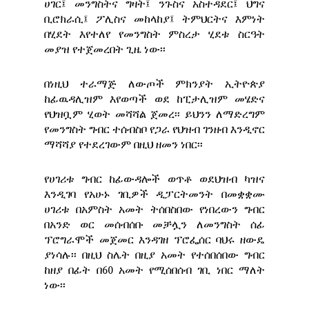
ሀገር፤ መንግስትና ግዛት፤ ንጉስና አስተዳደር፤ ህግና
ቢሮክራሲ፤ ፖሊስና መከላከያ፤ ትምህርትና እምነት
በሂደት እየተለየ የመንግስት ምስረታ ሂደቱ ስርዓት
መያዝ የተጀመረበት ጊዜ ነው፡፡
በነዚህ ተራማጅ ለውጦች ምክንያት ኢትዮጵያ
ከፊዉዳሊዝም እየወጣች ወደ ከፒታሊዝም መሄድና
የህዝቧም ሂወት መሻሻል ጀመረ፡፡ ይህንን ለማድረግም
የመንግስት ግብር ተሰብስቦ የጋራ የህዝብ ገንዘብ እንዲኖር
ማሻሻያ የተደረገውም በዚህ ዘመን ነበር፡፡
የሀገሪቱ ግብር ከፊውዳሎች ወጥቶ ወደህዝብ ካዝና
እንዲገባ የአሁኑ ገቢዎች ዲፓርትመንት በመቋቋሙ
ሀገሪቱ በአምስት አመት ትሰበስበው የነበረውን ግብር
በአንድ ወር መሰብሰቡ መቻሏን ለመንግስት ሰፊ
ፕሮግራሞች መጀመር እንዳገዘ ፕሮፌሰር ባህሩ ዘውዴ
ያነሳሉ፡፡ በዚህ ስሌት በዚያ አመት የተሰበሰበው ግብር
ከዘያ በፊት በ60 አመት የሚሰበሰብ ገቢ ነበር ማለት
ነው፡፡