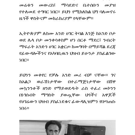
መሬቱን መውረስ፤ ማሳደድና ቤተሰቡን መያዝ
የተለመደ ተግባር ነበር፡፡ ይህን የሚከለክል ህግ ባለመኖሩ
ዜጎች ዋስትናም መከራከሪያም የላቸውም፡፡
ኢትዮጵያም ለስሙ አንድ ሀገር ትባል እንጅ ከአንድ ቦታ
ወደ ሌላ ቦታ መንቀሳቀስም ሆነ ሰርቶ ማደር፤ ንብረት
ማፍራት አንድን ሀገር አቋርጦ ከመግባት በማይሻል ደረጃ
የፊውዳሎችንና የአካባቢዉን ህዝብ ይሁንታ ያስፈልገው
ነበር፡፡
ይህንን መቀየር የቻሉ አንድ መሪ ብቻ ናቸው፡፡ ገና
ከአልጋ ወራሽነታቸው በተራማጅነታቸው በሸዋ
መኳንንቶች ዘንድ የማይወደዱት ራስ ተፈሪ መኮንን
በነገሱበት ማግስት ያወጧቸው ህጎችና አዋጆች
የሀገሬውን ህዝብ ያስፈነደቁና ፊውዳሊዝምን የበጣጠሱ
ነበሩ፡፡