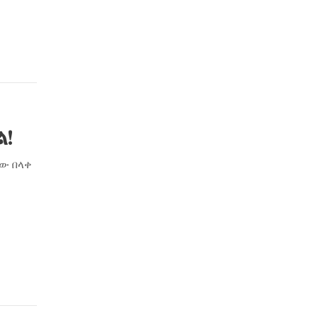
ል!
ገው በላቀ