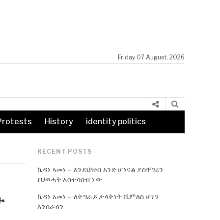
Friday 07 August, 2026
Protests
History
identity politics
RECENT POSTS
ኪዳነ ኣመነ – እንደህዝብ አንድ ሆነናል ያስቸገረን
የህወሓት አስተሳሰብ ነው
ኪዳነ አመነ – ለትግራይ ታላቅነት ሼምለስ ሆነን
ታ
እንሰራለን