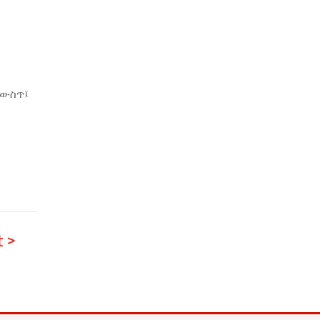
 ውስጥ፤
 >