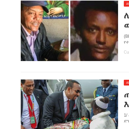
A
ሊ
(B
የተ
Cu
A
1
ደሣ