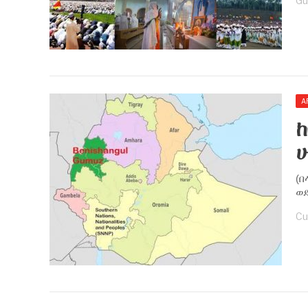
Gu
A
ከ
ሁ
(በ
ወደ
Cu