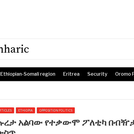
mharic
Ethiopian-Somali region
Eritrea
Security
Oromo 
RTICLES
ETHIOPIA
OPPOSITION POLITICS
ጡረታ አልባው የተቃውሞ ፖለቲካ በብዥ
ውስጥ