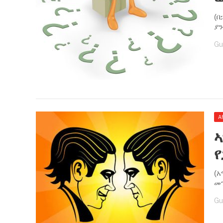
(
ያን
Gu
A
ኣ
(አ
መገ
Gu