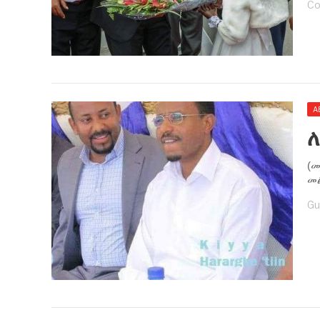
Co
A
ለ
(መ
መ
Gu