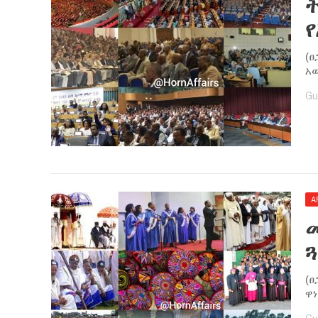
ት
የ
(ፀ
አ
Gu
A
ጓ
(
ዋነ