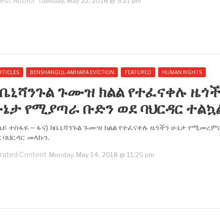
est Author
Tuesday, May 22, 2018 @ 5:21 pm
RTICLES
BENSHANGUL-AMHARA EVICTION
FEATURED
HUMAN RIGHTS
ቤኒሻንጉል ጉሙዝ ክልል የተፈናቀሉ ዜጎ
ኔታ የሚያጣራ ቡድን ወደ ባህርዳር ተልኳ
ላይ ተስፋዬ – ፋና) ከቤኒሻንጉል ጉሙዝ ክልል የተፈናቀሉ ዜጎችን ሁኔታ የሚመረም
 ባህርዳር መላኩን.
rated Content
Monday, May 14, 2018 @ 11:25 pm