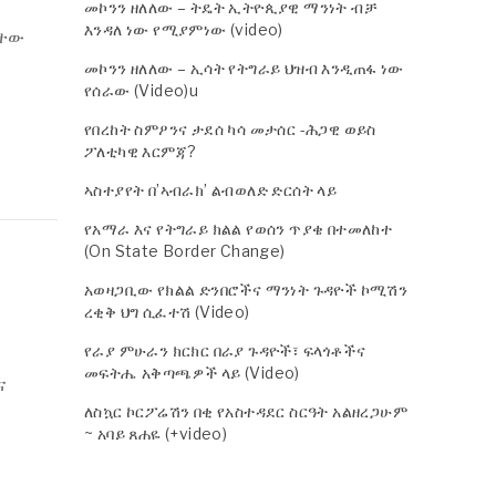
መኮንን ዘለለው – ትዴት ኢትዮጲያዊ ማንነት ብቻ
እንዳለ ነው የሚያምነው (video)
ድተው
መኮንን ዘለለው – ኢሳት የትግራይ ህዝብ እንዲጠፋ ነው
የሰራው (Video)u
የበረከት ስምዖንና ታደሰ ካሳ መታሰር -ሕጋዊ ወይስ
ፖለቲካዊ እርምጃ?
ኣስተያየት በ’ኣብራክ’ ልብወለድ ድርሰት ላይ
የአማራ እና የትግራይ ክልል የወሰን ጥያቄ በተመለከተ
(On State Border Change)
አወዛጋቢው የክልል ድንበሮችና ማንነት ጉዳዮች ኮሚሽን
ረቂቅ ህግ ሲፈተሽ (Video)
የራያ ምሁራን ክርክር በራያ ጉዳዮች፣ ፍላጎቶችና
መፍትሔ አቅጣጫዎች ላይ (Video)
ና
ለስኳር ኮርፖሬሽን በቂ የአስተዳደር ስርዓት አልዘረጋሁም
~ አባይ ጸሐዬ (+video)