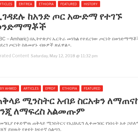
RTICLES
ERITREA
ETHIOPIA
FEATURED
HISTORY
ገዳደሉ ከአንድ ጦር አውድማ የተገኙ
ወንድማማቾች
BC – Amharic) በኢትዮጵያና ኤርትራ መሃከል የተደረገው ጦርነት በወንድማማቾ
ደረገ ጦርነት ስለመሆኑ ብዙዎች ጽፈዋል።.
rated Content
Saturday, May 12, 2018 @ 11:32 pm
BIY AHMED
ARTICLES
EPRDF
ETHIOPIA
FEATURED
ጠቅላይ ሚንስትር አብይ ስርአቱን ለማጠና
እንጂ ለማፍረስ አልመጡም
/ መግቢያ የቀድሞዉ ጠቅላይ ሚንስትርና የኢህአዴግ ሊቀመንበር የነበሩት አቶ ኃይ
ለኝ ይዘዉት የቆዩት ከፍተኛ ስልጣን.