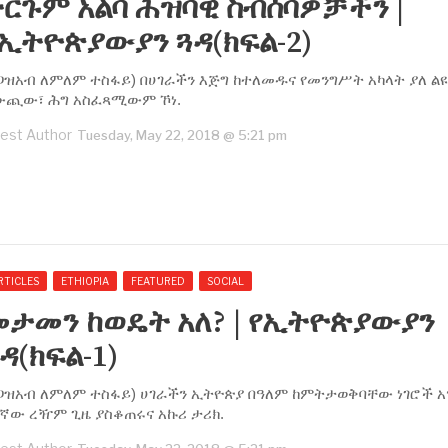
ርጉም አልባ ሕዝባዊ ስብሰባዎቻችን |
ኢትዮጵያውያን ጓዳ(ክፍል-2)
ጋዝአብ ለምለም ተስፋይ) በሀገራችን እጅግ ከተለመዱና የመንግሥት አካላት ያለ ልዩ
ውጪው፣ ሕግ አስፈጻሚውም ኾነ.
est Author
Tuesday, May 22, 2018 @ 5:21 pm
RTICLES
ETHIOPIA
FEATURED
SOCIAL
መታመን ከወዴት አለ? | የኢትዮጵያውያን
ዳ(ክፍል-1)
ፀጋዝአብ ለምለም ተስፋይ) ሀገራችን ኢትዮጵያ በዓለም ከምትታወቅባቸው ነገሮች አ
ኛው ረዥም ጊዜ ያስቆጠሩና አኩሪ ታሪክ.