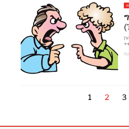
A
(
(ገ
ጥቂ
Gu
1
2
3