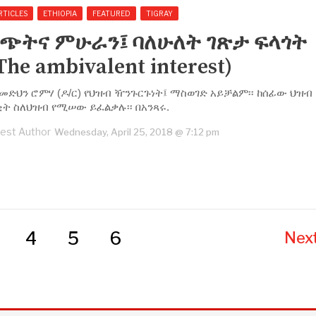
RTICLES
ETHIOPIA
FEATURED
TIGRAY
ግጭትና ምሁራን፤ ባለሁለት ገጽታ ፍላጎት
The ambivalent interest)
/መድህን ሮምሃ (ዶ/ር) የህዝብ ዥንጉርጉነት፤ ማስወገድ አይቻልም፡፡ ከሰፊው ህዝብ
ት ስለህዝብ የሚሠው ይፈልቃሉ፡፡ በአንጻሩ.
est Author
Wednesday, April 25, 2018 @ 7:12 pm
4
5
6
Next