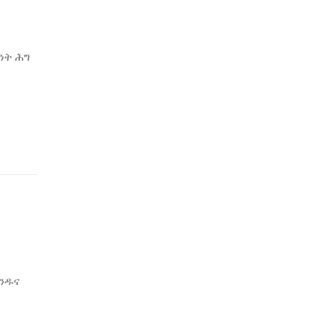
ነት ሕግ
ንዱና