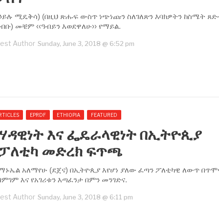
በኃይሉ ሚዴቅሳ) (በዚህ ጽሑፍ ውስጥ ነጭነጩን ስለገለጽን እባክዎትን ከስሜት ጸ
ብቡ) መቼም ‹‹ዓብይን እወደዋለሁ›› የማይል.
est Author
Sunday, June 3, 2018 @ 6:52 pm
RTICLES
EPRDF
ETHIOPIA
FEATURED
ሃዳዊነት እና ፌዴራላዊነት በኢትዮጲያ
የፓለቲካ መድረክ ፍጥጫ
ማኑኤል አለማየሁ (ደጀና) በኢትዮጲያ እየሆነ ያለው ፈጣን ፖለቲካዊ ለውጥ በጥሞ
ምገም እና የአገሪቱን እጣፈንታ በምን መንገድና.
est Author
Sunday, June 3, 2018 @ 6:11 pm