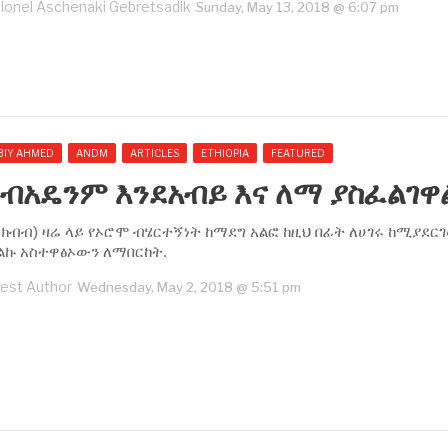
lonel Aschenaki Gebretsadik
Sunday, May 13, 2018 @ 6:07 pm
BIY AHMED
ANDM
ARTICLES
ETHIOPIA
FEATURED
ብአዴንም እንደአብይ እና ለማ ያስፈልገዋ
ክብብ) ዛሬ ላይ የኦሮሞ ብሄርተኝነት ከማደግ አልፎ ከዚህ በፊት ለሀገሩ ከሚያደር
ልኩ አስተዋፅኦውን ለማበርከት.
est Author
Wednesday, May 2, 2018 @ 5:51 pm