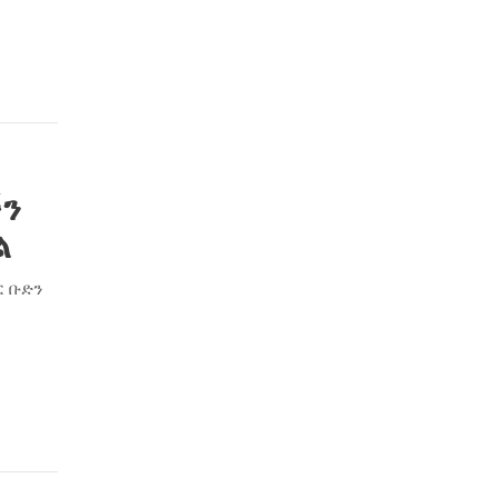
ችን
ል
ር ቡድን