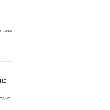
ች መካከል
ከር
ለማርያም