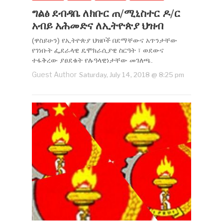
ግልፅ ደብዳቤ ለክቡር ጠ/ሚኒስተር ዶ/ር
አብይ አሕመድና ለኢትዮጵያ ህዝብ
(ዋስይሁን) የኢትዮጵያ ህዝቦች በደማቸውና አጥንታቸው
የገነቡት ፌደራላዊ ዴሞክራሲያዊ ስርዓት ፣ ወደውና
ተፋቅረው ያፀደቁት የሉዓላዊነታቸው መገለጫ.
Guest Author
Saturday, July 14, 2018 @ 8:25 pm