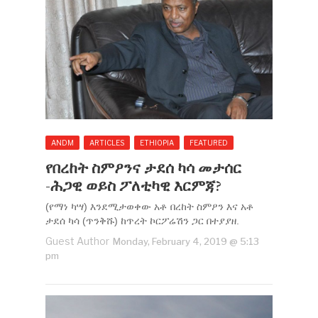
ANDM
ARTICLES
ETHIOPIA
FEATURED
የበረከት ስምዖንና ታደሰ ካሳ መታሰር
-ሕጋዊ ወይስ ፖለቲካዊ እርምጃ?
(የማነ ካሣ) እንደሚታወቀው አቶ በረከት ስምዖን እና አቶ
ታደሰ ካሳ (ጥንቅሹ) ከጥረት ኮርፖሬሽን ጋር በተያያዘ.
Guest Author
Monday, February 4, 2019 @ 5:13
pm