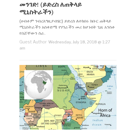
መንገድ! (ይድረስ ለጠቅላይ
ሚኒስትራችን)
(ሀብቶም ገብረእግዚያብሄር) ይድረስ ለተከበሩ ክቡር ጠቅላይ
ሚኒስትራችን አስቀድሜ የሃገራችን መሪ ከሆኑበት ጊዜ አንስቶ
የሰሯቸውን ስራ.
Guest Author
Wednesday, July 18, 2018 @ 1:27
am