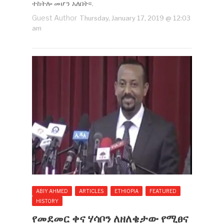
ተከትሎ መሆን አለበት፡፡.
Guest Author
Thursday, January 17, 2019 @ 12:03
am
ABIY AHMED
ARTICLES
ETHIOPIA
FEATURED
HISTORY
የመደመር ቀና ሃሳቦን ለዘለቄታው የሚፀና