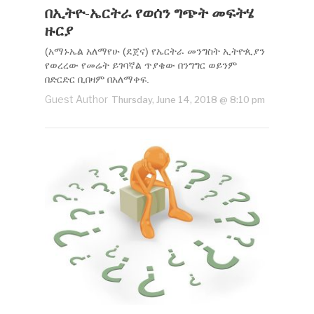
በኢትዮ-ኤርትራ የወሰን ግጭት መፍትሄ
ዙርያ
(አማኑኤል አለማየሁ (ደጀና) የኤርትራ መንግስት ኢትዮጲያን
የወረረው የመሬት ይገባኛል ጥያቄው በንግግር ወይንም
በድርድር ቢበዛም በአለማቀፍ.
Guest Author
Thursday, June 14, 2018 @ 8:10 pm