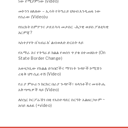
ነው የሚያምነው (video)
መኮንን ዘለለው – ኢሳት የትግራይ ህዝብ እንዲጠፋ ነው
የሰራው (Video)u
የበረከት ስምዖንና ታደሰ ካሳ መታሰር -ሕጋዊ ወይስ ፖለቲካዊ
እርምጃ?
ኣስተያየት በ’ኣብራክ’ ልብወለድ ድርሰት ላይ
የአማራ እና የትግራይ ክልል የወሰን ጥያቄ በተመለከተ (On
State Border Change)
አወዛጋቢው የክልል ድንበሮችና ማንነት ጉዳዮች ኮሚሽን
ረቂቅ ህግ ሲፈተሽ (Video)
የራያ ምሁራን ክርክር በራያ ጉዳዮች፣ ፍላጎቶችና መፍትሔ
አቅጣጫዎች ላይ (Video)
ለስኳር ኮርፖሬሽን በቂ የአስተዳደር ስርዓት አልዘረጋሁም ~
አባይ ጸሐዬ (+video)