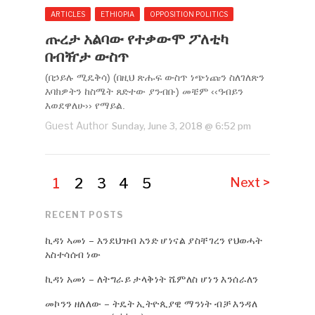
ARTICLES
ETHIOPIA
OPPOSITION POLITICS
ጡረታ አልባው የተቃውሞ ፖለቲካ
በብዥታ ውስጥ
(በኃይሉ ሚዴቅሳ) (በዚህ ጽሑፍ ውስጥ ነጭነጩን ስለገለጽን
እባክዎትን ከስሜት ጸድተው ያንብቡ) መቼም ‹‹ዓብይን
እወደዋለሁ›› የማይል.
Guest Author
Sunday, June 3, 2018 @ 6:52 pm
1
2
3
4
5
Next >
RECENT POSTS
ኪዳነ ኣመነ – እንደህዝብ አንድ ሆነናል ያስቸገረን የህወሓት
አስተሳሰብ ነው
ኪዳነ አመነ – ለትግራይ ታላቅነት ሼምለስ ሆነን እንሰራለን
መኮንን ዘለለው – ትዴት ኢትዮጲያዊ ማንነት ብቻ እንዳለ