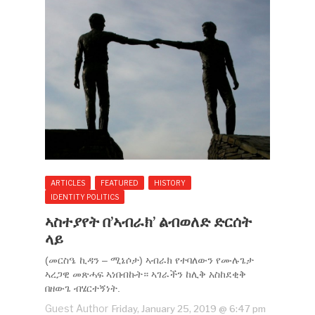
ARTICLES
FEATURED
HISTORY
IDENTITY POLITICS
ኣስተያየት በ’ኣብራክ’ ልብወለድ ድርሰት
ላይ
(መርስዔ ኪዳን – ሚኔሶታ) ኣብራክ የተባለውን የሙሉጌታ
ኣረጋዊ መጽሓፍ ኣነበብኩት። ኣገራችን ከሊቅ አስከደቂቅ
በዘውጌ ብሄርተኝነት.
Guest Author
Friday, January 25, 2019 @ 6:47 pm