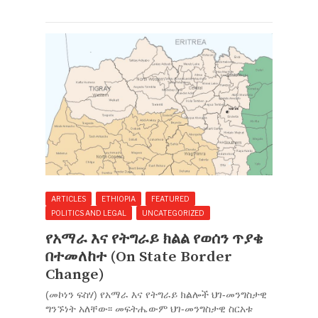
ARTICLES
ETHIOPIA
FEATURED
POLITICS AND LEGAL
UNCATEGORIZED
የአማራ እና የትግራይ ክልል የወሰን ጥያቄ
በተመለከተ (On State Border
Change)
(መኮነን ፍስሃ) የአማራ እና የትግራይ ክልሎች ህገ-መንግስታዊ
ግንኙነት አለቸው፡፡ መፍትሔውም ህገ-መንግስታዊ ስርአቱ