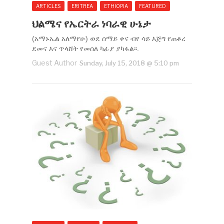
ARTICLES
ERITREA
ETHIOPIA
FEATURED
ህልሜና የኤርትራ ነባራዊ ሁኔታ
(አማኑኤል አለማየሁ) ወደ ሰማይ ቀና ብየ ሳይ እጅግ የጠቆረ
ደመና እና ጥላሸት የመሰለ ካፊያ ያካፋል፡፡.
Guest Author
Sunday, July 15, 2018 @ 5:10 pm