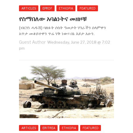
ARTICLES
EPRDF
ETHIOPIA
FEATURED
የስማበለው አባልነትና መዘዞቹ
(ብርሃነ ሓዱሽ) ባለፉት ሶስት ዓመታት ሃገራችን ሰላምዋን
አጥታ መቆይተዋን ጥሬ ሃቅ ነው፡፡ በኔ እይታ አሁን.
Guest Author
Wednesday, June 27, 2018 @ 7:02
pm
ARTICLES
ERITREA
ETHIOPIA
FEATURED