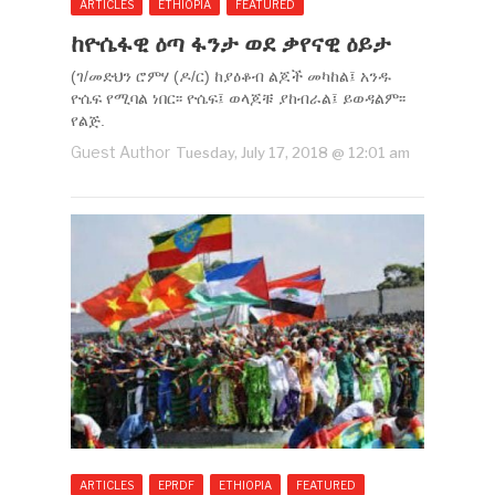
ARTICLES
ETHIOPIA
FEATURED
ከዮሴፋዊ ዕጣ ፋንታ ወደ ቃየናዊ ዕይታ
(ገ/መድህን ሮምሃ (ዶ/ር) ከያዕቆብ ልጆች መካከል፤ አንዱ
ዮሴፍ የሚባል ነበር፡፡ ዮሴፍ፤ ወላጆቹ ያከብራል፤ ይወዳልም፡፡
የልጅ.
Guest Author
Tuesday, July 17, 2018 @ 12:01 am
ARTICLES
EPRDF
ETHIOPIA
FEATURED