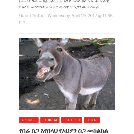
(ሙርቲ ጉቶ – ከፊንፊኔ) 1/ እንደ መነሻ በሶማሌ ብሔራዊ
ክልላዊ መንግስት አመራር ውስጥ የሚገኘው ተስፋፊ.
Guest Author
Wednesday, April 19, 2017 @ 11:36
pm
ARTICLES
ETHIOPIA
FEATURED
SOCIAL
የበሬ ስጋ እየበላህ የአህያን ስጋ መከልከል