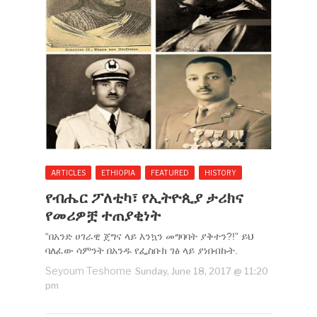
ARTICLES
ETHIOPIA
FEATURED
HISTORY
የብሔር ፖለቲካ፣ የኢትዮጲያ ታሪክና
የመሪዎቿ ተጠያቂነት
“በአንድ ሀገራዊ ጀግና ላይ እንኳን መግባባት ያቅተን?!” ይህ
ባለፈው ሳምንት በአንዱ የፌስቡክ ገፅ ላይ ያነበብኩት.
Seyoum Teshome
Sunday, June 18, 2017 @ 11:20
pm