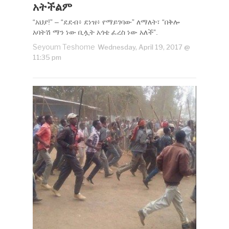
አትችልም
“አህያ!” – “ደደብ፥ ደነዝ፥ የማይገባው” ለማለት፣ “በቅሎ
አባትሽ ማን ነው ቢሏት አጎቴ ፈረስ ነው አለች”.
Seyoum Teshome
Wednesday, April 19, 2017 @
11:35 pm