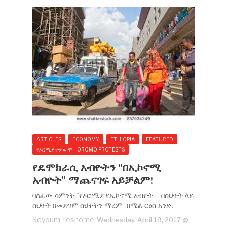
ARTICLES
ECONOMY
ETHIOPIA
FEATURED
የኦሮሚያ ተቃውሞ - OROMO PROTESTS
የዴሞክራሲ አብዮትን “በኢኮኖሚ
አብዮት” ማጨናገፍ አይቻልም!
ባለፈው ሳምንት “የኦሮሚያ የኢኮኖሚ አብዮት – በስህተት ላይ
ስህተት በመድገም ስህተትን ማረም” በሚል ርዕስ አንድ.
Seyoum Teshome
Wednesday, April 19, 2017 @