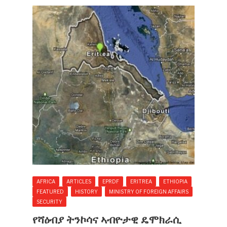
AFRICA
ARTICLES
EPRDF
ERITREA
ETHIOPIA
FEATURED
HISTORY
MINISTRY OF FOREIGN AFFAIRS
SECURITY
የሻዕብያ ትንኮሳና ኣብዮታዊ ዴሞክራሲ