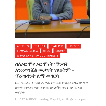
ARTICLES
ETHIOPIA
FEATURED
HISTORY
LEMMA MEGERSA
OPDO
OROMIA
የኦሮሚያ ተቃውሞ - OROMO PROTESTS
ስለኦሮሞና ኦሮሞነት ማንሳት
እንደወንጀል መታየት የለበትም –
ፕሬዝዳንት ለማ መገርሳ
(አዲሱ አረጋ ቂጤሳ) 27ኛዉ የኦህዴድ ምስረታ በዓል በአዳማ
ከተማ የተለያዩ የህብረተሰብ ክፍሎች በተገኙበት በፓናል
ዉይይት.
Guest Author
Sunday, May 13, 2018 @ 6:02 pm