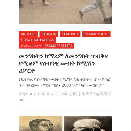
ARTICLES
ETHIOPIA
FEATURED
HUMAN RIGHTS
OPPOSITION POLITICS
የኦሮሚያ ተቃውሞ - OROMO PROTESTS
መንግስትን ከማረም ለመንግስት ጥብቅና
የሚቆም የሰብዓዊ መብት ኮሚሽን
ሪፖርት
የኢትዮጲያ ሰብዓዊ መብት ኮሚሽን ለሕዝብ ተወካዮች ምክር
ቤት ባቀረበው ሪፖርት “ከሰኔ 2008 ዓ.ም እስከ መስከረም.
Seyoum Teshome
Tuesday, May 9, 2017 @ 12:07
am