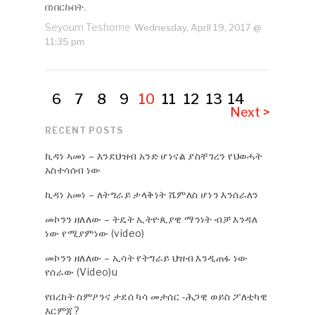
በነበርኩበት.
Seyoum Teshome
Wednesday, April 19, 2017 @
11:35 pm
6
7
8
9
10
11
12
13
14
Next >
RECENT POSTS
ኪዳነ ኣመነ – እንደህዝብ አንድ ሆነናል ያስቸገረን የህወሓት
አስተሳሰብ ነው
ኪዳነ አመነ – ለትግራይ ታላቅነት ሼምለስ ሆነን እንሰራለን
መኮንን ዘለለው – ትዴት ኢትዮጲያዊ ማንነት ብቻ እንዳለ
ነው የሚያምነው (video)
መኮንን ዘለለው – ኢሳት የትግራይ ህዝብ እንዲጠፋ ነው
የሰራው (Video)u
የበረከት ስምዖንና ታደሰ ካሳ መታሰር -ሕጋዊ ወይስ ፖለቲካዊ
እርምጃ?