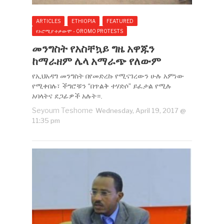
ARTICLES
ETHIOPIA
FEATURED
የኦሮሚያ ተቃውሞ - OROMO PROTESTS
መንግስት የአስቸኳይ ግዜ አዋጁን
ከማራዘም ሌላ አማራጭ የለውም
የኢህአዳግ መንግስት በየመድረኩ የሚናገረውን ሁሉ አምነው
የሚቀበሉ፣ ችግሮቹን “በጥልቅ ተሃድሶ” ይፈታል የሚሉ
አባላትና ደጋፊዎች አሉት።.
Seyoum Teshome
Wednesday, April 19, 2017 @
11:35 pm