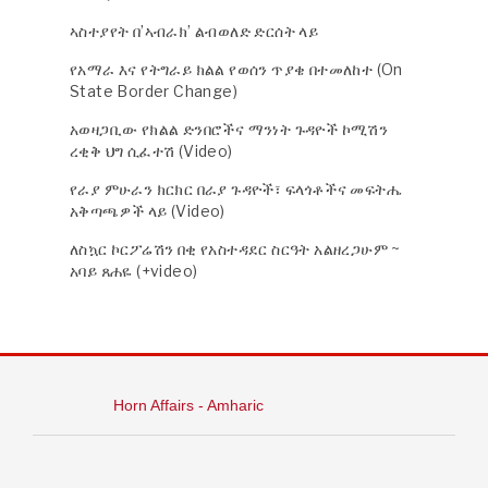
ኣስተያየት በ’ኣብራክ’ ልብወለድ ድርሰት ላይ
የአማራ እና የትግራይ ክልል የወሰን ጥያቄ በተመለከተ (On
State Border Change)
አወዛጋቢው የክልል ድንበሮችና ማንነት ጉዳዮች ኮሚሽን
ረቂቅ ህግ ሲፈተሽ (Video)
የራያ ምሁራን ክርክር በራያ ጉዳዮች፣ ፍላጎቶችና መፍትሔ
አቅጣጫዎች ላይ (Video)
ለስኳር ኮርፖሬሽን በቂ የአስተዳደር ስርዓት አልዘረጋሁም ~
አባይ ጸሐዬ (+video)
Horn Affairs - Amharic