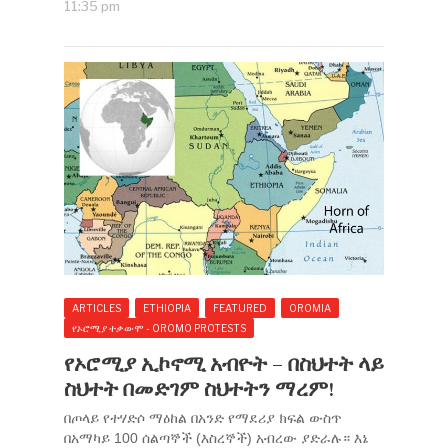
11:35 pm
ARTICLES
ETHIOPIA
FEATURED
OROMIA
የኦሮሚያ ተቃውሞ - OROMO PROTESTS
የኦሮሚያ ኢኮኖሚ አብዮት – በስህተት ላይ
ስህተት በመድገም ስህተትን ማረም!
በጦላይ የተሃድሶ ማዕከል በአንድ የማደሪያ ክፍል ውስጥ
በአማካይ 100 ሰልጣኞች (እስረኞች) አብረው ያድራሉ። እኔ