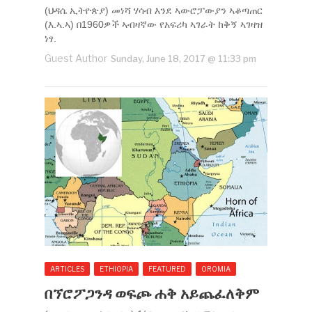
(ህዳሴ ኢትዮጵያ) መነሻ ሃሳብ እንደ ኣውሮፓውያን ኣቆጣጠር
(እ.ኣ.ኣ) በ1960ዎች ኣብዛኛው የአፍሪካ ኣገራት ከቅኝ ኣገዛዝ
ነፃ.
Guest Author
Sunday, June 18, 2017 @ 11:33 pm
ARTICLES
ETHIOPIA
FEATURED
OROMIA
በኘሮፖጋንዳ ወፍጮ ሐቅ አይጨፈለቅም