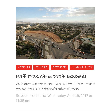
ARTICLES
ETHIOPIA
FEATURED
HUMAN RIGHTS
ዜጎች የሚፈሩት መንግስት ይወድቃል!
ነፃነት ለሰው ልጅ የተሰጠ ተፈጥሯዊ ፀጋ ነው። በነፃነት ማሰብ፣
መናገርና መፃፍ የሰው ተፈጥሯዊ ባህሪ፥ የሰውነት.
Seyoum Teshome
Wednesday, April 19, 2017 @
11:35 pm