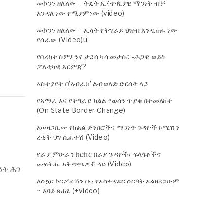
መኮንን ዘለለው – ትዴት ኢትዮጲያዊ ማንነት ብቻ
እንዳለ ነው የሚያምነው (video)
መኮንን ዘለለው – ኢሳት የትግራይ ህዝብ እንዲጠፋ ነው
የሰራው (Video)u
የበረከት ስምዖንና ታደሰ ካሳ መታሰር -ሕጋዊ ወይስ
ፖለቲካዊ እርምጃ?
ኣስተያየት በ’ኣብራክ’ ልብወለድ ድርሰት ላይ
የአማራ እና የትግራይ ክልል የወሰን ጥያቄ በተመለከተ
(On State Border Change)
አወዛጋቢው የክልል ድንበሮችና ማንነት ጉዳዮች ኮሚሽን
ረቂቅ ህግ ሲፈተሽ (Video)
የራያ ምሁራን ክርክር በራያ ጉዳዮች፣ ፍላጎቶችና
መፍትሔ አቅጣጫዎች ላይ (Video)
ነት ሕግ
ለስኳር ኮርፖሬሽን በቂ የአስተዳደር ስርዓት አልዘረጋሁም
~ አባይ ጸሐዬ (+video)