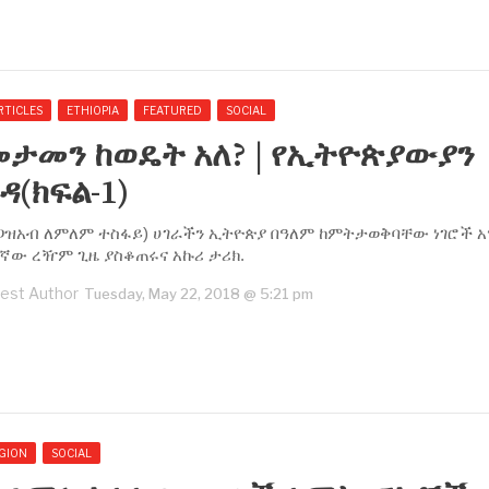
RTICLES
ETHIOPIA
FEATURED
SOCIAL
መታመን ከወዴት አለ? | የኢትዮጵያውያን
ዳ(ክፍል-1)
ፀጋዝአብ ለምለም ተስፋይ) ሀገራችን ኢትዮጵያ በዓለም ከምትታወቅባቸው ነገሮች አ
ኛው ረዥም ጊዜ ያስቆጠሩና አኩሪ ታሪክ.
est Author
Tuesday, May 22, 2018 @ 5:21 pm
EGION
SOCIAL