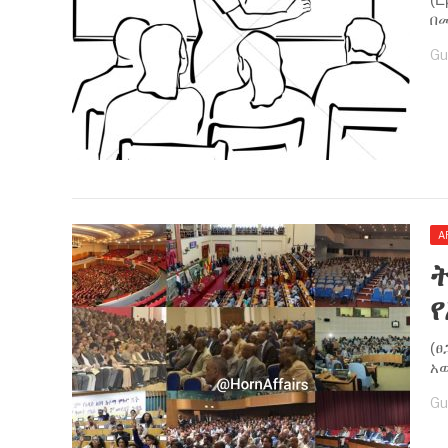
በ
Gu
A
ት
የ
(ፀ
አ
Gu