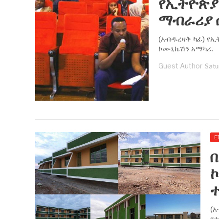
​የኢትዮጵ
ማብራሪያ 
(አብዱረዛቅ ካፊ) የ
ኮሙኒኬሽን አማካሪ.
Guest Author
Satu
E
በ
(
የተ