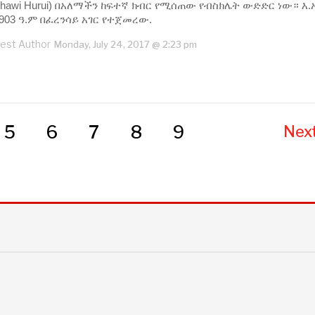
thawi Hurui) በአለማችን ከፍተኛ ክብር የሚሰጠው የብስክሌት ውድድር ነው። እ.
903 ዓ.ም በፈረንሳይ አገር የተጀመረው.
est Author
Monday, July 24, 2017 @ 2:23 pm
5
6
7
8
9
Next