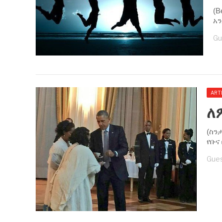
(B
አ
Gu
ART
ለ
(ስን
የቡና 
Gues