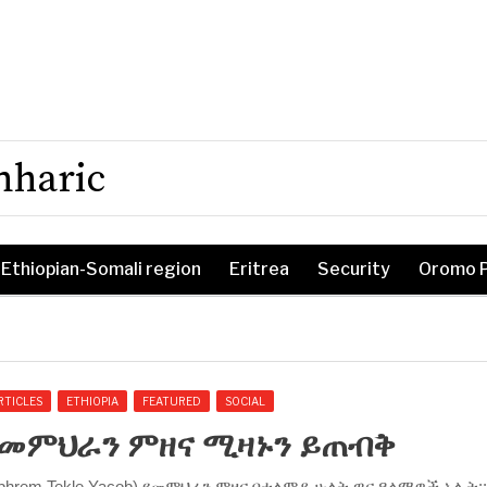
mharic
Ethiopian-Somali region
Eritrea
Security
Oromo 
RTICLES
ETHIOPIA
FEATURED
SOCIAL
የመምህራን ምዘና ሚዛኑን ይጠብቅ
phrem Tekle Yacob) የመምህራን ምዘና በተለምዶ ሁለት ዋና ዓላማዎች አሉት::