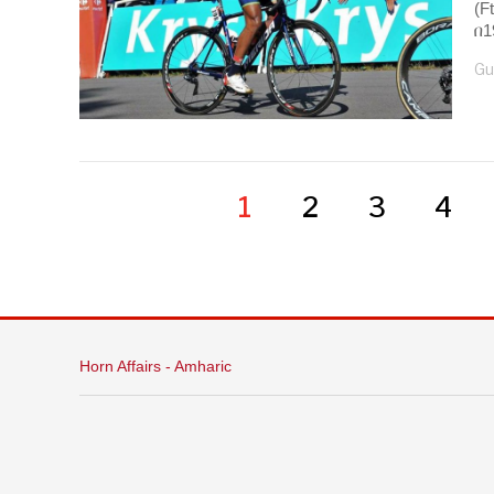
(F
በ1
Gu
1
2
3
4
Horn Affairs - Amharic