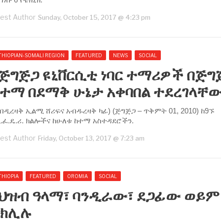
est Author
Sunday, October 15, 2017 @ 4:23 pm
THIOPIAN-SOMALI REGION
FEATURED
NEWS
SOCIAL
ጅግጅጋ ዩኒቨርሲቲ ነባር ተማሪዎች በጅግ
ከተማ በደማቅ ሁኔታ አቀባበል ተደረገላቸ
አብዲረዛቅ ኢልሚ ሸሪፍና አብዱረዛቅ ካፊ) (ጅግጅጋ – ጥቅምት 01, 2010) ከ9ኙ
.ፈ.ዴ.ሪ. ክልሎችና ከሁለቱ ከተማ አስተዳደሮችን.
est Author
Friday, October 13, 2017 @ 7:23 am
THIOPIA
FEATURED
OROMIA
SOCIAL
የህዝብ ዓላማ፣ ባንዲራው፣ ደጋፊው ወይም
አክሊሉ