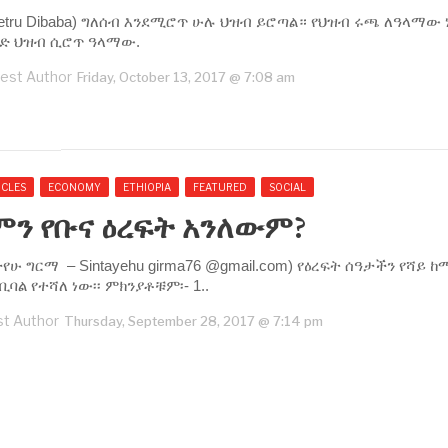
etru Dibaba) ግለሰብ እንደሚሮጥ ሁሉ ህዝብ ይሮጣል። የህዝብ ሩጫ ለዓላማው
ንድ ህዝብ ሲሮጥ ዓላማው.
est Author
Friday, October 13, 2017 @ 7:08 am
ICLES
ECONOMY
ETHIOPIA
FEATURED
SOCIAL
ምን የቡና ዕረፍት አንለውም?
ታየሁ ግርማ – Sintayehu girma76 @gmail.com) የዕረፍት ሰዓታችን የሻይ ከ
ቢባል የተሻለ ነው፡፡ ምክንያቶቹም፡- 1..
t Author
Thursday, September 28, 2017 @ 7:14 pm