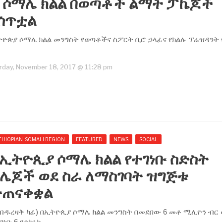
ያ ሶማሌ ክልል በወጣቶች ልማት ፓኬጆች
ሰጥቷል
ኢትዮጵያ ሶማሌ ክልል መንግስት የወጣቶችና ስፖርት ቢሮ ኃላፊና የክልሉ ፕሬዝዳንት
rday, November 18, 2017 @ 11:28 pm
THIOPIAN-SOMALI REGION
FEATURED
NEWS
SOCIAL
ኢትዮጲያ ሶማሌ ክልል የተገነቡ ስድስት
ኮሌጆች ወደ ስራ ለማስገባት ዝግጅቱ
ተጠናቀቋል
አብዱረዛቅ ካፊ) በኢትዮጲያ ሶማሌ ክልል መንግስት በመደበው 6 መቶ ሚሊዮን ብር
ገነቡ 6 የቴክኒክ.