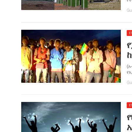
Gu
E
የ
​(
የኢ
Gu
E
​