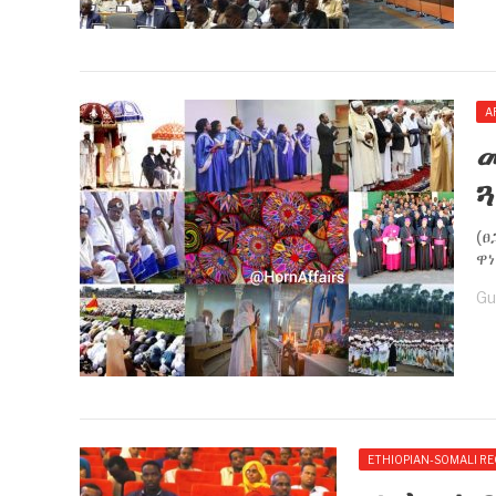
A
ጓ
(
ዋነ
Gu
ETHIOPIAN-SOMALI R