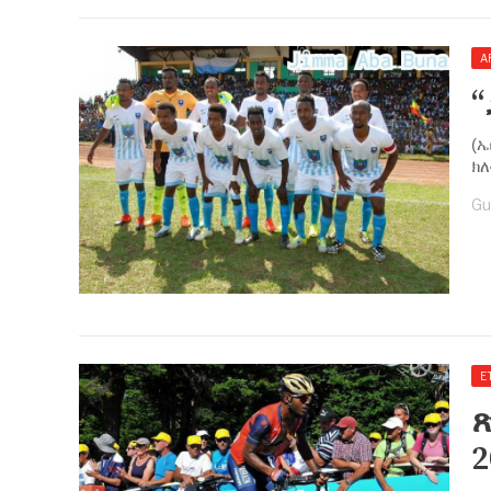
A
“
(ኤ
ክለ
Gu
E
ጽ
2