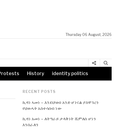
Thursday 06 August, 2026
Protests
History
identity politics
RECENT POSTS
ኪዳነ ኣመነ – እንደህዝብ አንድ ሆነናል ያስቸገረን
የህወሓት አስተሳሰብ ነው
ኪዳነ አመነ – ለትግራይ ታላቅነት ሼምለስ ሆነን
እንሰራለን