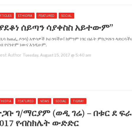
RTICLES
ETHIOPIA
FEATURED
SOCIAL
ያደቆነ ሰይጣን ሳያቀስስ አይተውም”
ቢሳ ከጨፌ ዶንሳ) አዋሳዎች ኮራንባችሁ! ከምንም ነገር በፊት ምስጋናዬን ላድርሳችሁ
ብ የናንተም ነውና እንዲሁም.
est Author
Tuesday, August 15, 2017 @ 5:40 am
THIOPIA
FEATURED
NEWS
SOCIAL
TIGRAY
ጋቡ ገ/ማርያም (ወዲ ገሬ) – በቱር ደ ፍ
017 የብስክሌት ውድድር