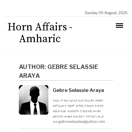
Sunday 09 August, 2026
Horn Affairs -
Amharic
AUTHOR:
GEBRE SELASSIE
ARAYA
Gebre Selassie Araya
ገብረ ሥላሴ ኣርኣያ ኣብ ሃገራዊን ዞባዊን
ከምኡውን ዓለም ለኻዊ ፖለቲካ ጉዳያት
ዝከታተል፣ ኣብዝኾነ ፖለቲካዊ ውዳበ
ዘይነጥፍ ውልቀ ሰብ እዩ። ንሃናፃይ ሪኢቶ
ኣብ
gebreselassiea@yahoo.com