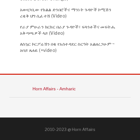
አወዛጋቢው የክልል ድንበሮችና ማንነት ጉዳዮች ኮሚሽን
ረቂቅ ህግ ሲፈተሽ (Video)
የራያ ምሁራን ክርክር በራያ ጉዳዮች፣ ፍላጎቶችና መፍትሔ
አቅጣጫዎች ላይ (Video)
ለስኳር ኮርፖሬሽን በቂ የአስተዳደር ስርዓት አልዘረጋሁም ~
አባይ ጸሐዬ (+video)
Horn Affairs - Amharic
2010-2023 @ Horn Affairs