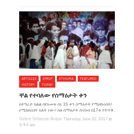
ARTICLES
EPRDF
ETHIOPIA
FEATURED
HISTORY
TIGRAY
ቸል የተባለው የሰማዕታት ቀን
በትግራይ ክልል በየአመቱ ሰኔ 15 ቀን ሰማዕታት የሚዘከሩበት/
የሚከበረበት እለት ነው። ስለ ሰማዕታት ስናስብ በ17ቱ የትጥቅ.
Gebre Selassie Araya
Thursday, June 22, 2017 @
5:44 am