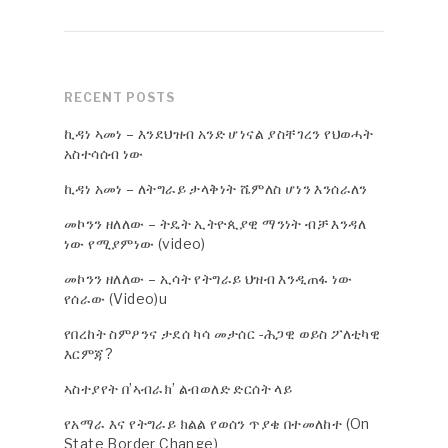
RECENT POSTS
ኪዳነ ኣመነ – እንደህዝብ አንድ ሆነናል ያስቸገረን የህወሓት
አስተሳሰብ ነው
ኪዳነ አመነ – ለትግራይ ታላቅነት ሼምለስ ሆነን እንሰራለን
መኮንን ዘለለው – ትዴት ኢትዮጲያዊ ማንነት ብቻ እንዳለ
ነው የሚያምነው (video)
መኮንን ዘለለው – ኢሳት የትግራይ ህዝብ እንዲጠፋ ነው
የሰራው (Video)u
የበረከት ስምዖንና ታደሰ ካሳ መታሰር -ሕጋዊ ወይስ ፖለቲካዊ
እርምጃ?
ኣስተያየት በ’ኣብራክ’ ልብወለድ ድርሰት ላይ
የአማራ እና የትግራይ ክልል የወሰን ጥያቄ በተመለከተ (On
State Border Change)