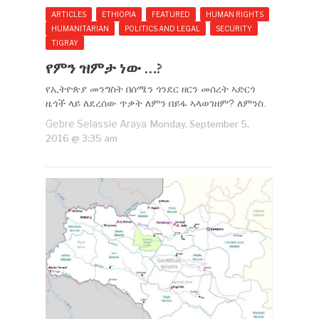
ARTICLES
ETHIOPIA
FEATURED
HUMAN RIGHTS
HUMANITARIAN
POLITICS AND LEGAL
SECURITY
TIGRAY
የምን ዝምታ ነው …?
የኢትዮጵያ መንግስት በሰሜን ጎንደር ዘርን መሰረት ኣድርጎ
ዜጎች ላይ ለደረሰው ጥቃት ለምን በይፋ ኣላወገዘም? ለምንስ.
Gebre Selassie Araya
Monday, September 5,
2016 @ 3:35 am