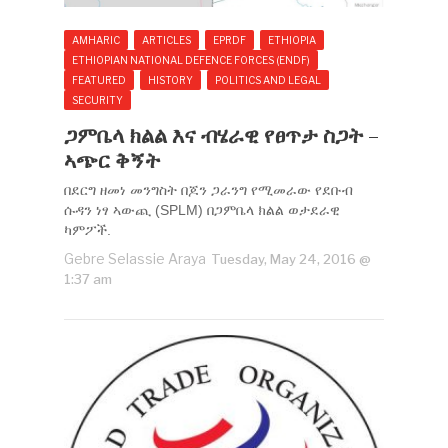
AMHARIC
ARTICLES
EPRDF
ETHIOPIA
ETHIOPIAN NATIONAL DEFENCE FORCES (ENDF)
FEATURED
HISTORY
POLITICS AND LEGAL
SECURITY
ጋምቤላ ክልል እና ብሄራዊ የፀጥታ ስጋት –
ኣጭር ቅኝት
በደርግ ዘመነ መንግስት በጆን ጋራንግ የሚመራው የደቡብ
ሱዳን ነፃ ኣውጪ (SPLM) በጋምቤላ ክልል ወታደራዊ
ካምፖች.
Gebre Selassie Araya
Tuesday, May 24, 2016 @
1:37 am