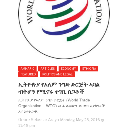
AMHARIC
ARTICLES
ECONOMY
ETHIOPIA
FEATURED
POLITICS AND LEGAL
ኢትዮጵያ የአለም ንግድ ድርጅት ኣባል
ብትሆን የሚኖሩ ተገቢ ስጋቶች
ኢትዮጵያ የኣለም ንግድ ድርጅት (World Trade
Organization – WTO) ኣባል ለመሆን ድርድር እያካሄደች
እና እየተጋች.
Gebre Selassie Araya
Monday, May 23, 2016 @
11:49 pm