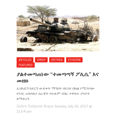
ARTICLES
EPRDF
ERITREA
ETHIOPIA
FEATURED
ያልተመጣጠነው “ተመጣጣኝ ፖሊሲ” እና
መዘዙ
ኢህኣዴግ ከደርግ ውድቀት ማግስት በኣንድ በኩል የሚገነባው
የኣገር መከላከያ ሰራዊት የሁሉም ብሄር ተዋጽኦ ያካተተ
ለማድረግ.
Gebre Selassie Araya
Sunday, July 16, 2017 @
11:54 pm