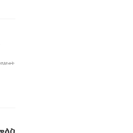
 የህይወት
መለስ