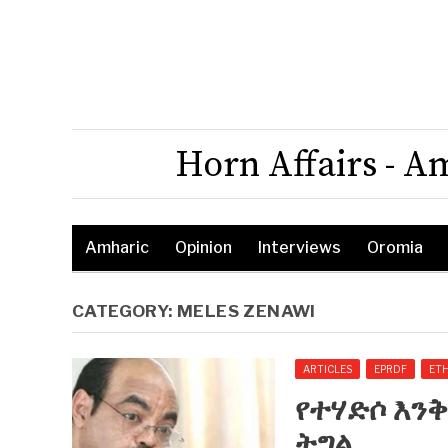
Horn Affairs - A
Amharic
Opinion
Interviews
Oromia
CATEGORY:
MELES ZENAWI
ARTICLES
EPRDF
ETH
የተሃድሶ እን
ትግል