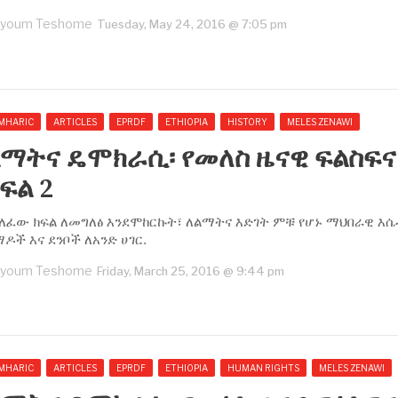
youm Teshome
Tuesday, May 24, 2016 @ 7:05 pm
MHARIC
ARTICLES
EPRDF
ETHIOPIA
HISTORY
MELES ZENAWI
ማትና ዴሞክራሲ፡ የመለስ ዜናዊ ፍልስፍና
ፍል 2
ለፈው ክፍል ለመግለፅ እንደሞከርኩት፣ ለልማትና እድገት ምቹ የሆኑ ማህበራዊ እሴ
ዶች እና ደንቦች ለአንድ ሀገር.
youm Teshome
Friday, March 25, 2016 @ 9:44 pm
MHARIC
ARTICLES
EPRDF
ETHIOPIA
HUMAN RIGHTS
MELES ZENAWI