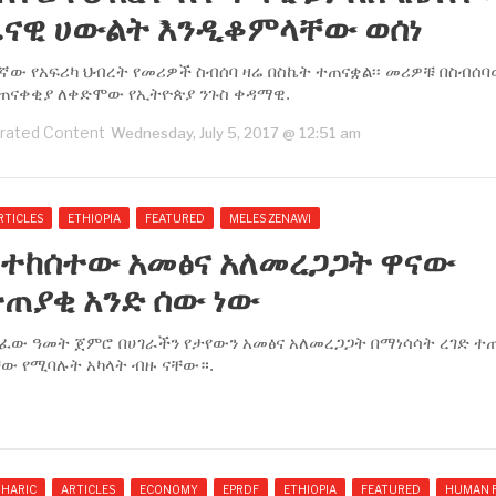
ዜናዊ ሀውልት እንዲቆምላቸው ወሰነ
ኛው የአፍሪካ ህብረት የመሪዎች ስብሰባ ዛሬ በስኬት ተጠናቋል፡፡ መሪዎቹ በስብሰ
ጠናቀቂያ ለቀድሞው የኢትዮጵያ ንጉስ ቀዳማዊ.
rated Content
Wednesday, July 5, 2017 @ 12:51 am
RTICLES
ETHIOPIA
FEATURED
MELES ZENAWI
ለተከሰተው አመፅና አለመረጋጋት ዋናው
ጠያቂ አንድ ሰው ነው
ለፈው ዓመት ጀምሮ በሀገራችን የታየውን አመፅና አለመረጋጋት በማነሳሳት ረገድ ተ
ቸው የሚባሉት አካላት ብዙ ናቸው።.
HARIC
ARTICLES
ECONOMY
EPRDF
ETHIOPIA
FEATURED
HUMAN 