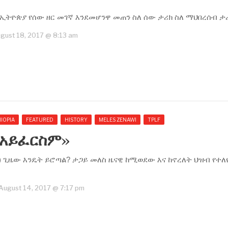
 ኢትዮጵያ የሰው ዘር መገኛ እንደመሆንዋ መጠን ስለ ሰው ታሪክ ስለ ማህበረሰብ ታሪ
ugust 18, 2017 @ 8:13 am
IOPIA
FEATURED
HISTORY
MELES ZENAWI
TPLF
 አይፈርስም››
 ጊዜው እንዴት ይሮጣል? ታጋይ መለስ ዜናዊ ከሚወደው እና ከኖረለት ህዝብ የተ
August 14, 2017 @ 7:17 pm