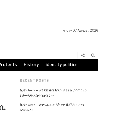
Friday 07 August, 2026
Protests
History
identity politics
RECENT POSTS
ኪዳነ ኣመነ – እንደህዝብ አንድ ሆነናል ያስቸገረን
የህወሓት አስተሳሰብ ነው
ኪዳነ አመነ – ለትግራይ ታላቅነት ሼምለስ ሆነን
ራሲ
እንሰራለን