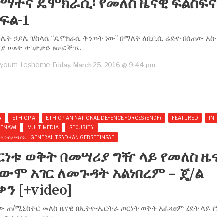
ማትና ዴሞክራሲ፡ የመለስ ዜናዊ ፍልስፍና
ፍል-1
ሌት ኃይሌ ገ/ስላሴ “ዴሞክራሲ ቅንጦት ነው” በማለት ለቢቢሲ ሬድዮ በሰጠው አስ
ያ ሁለት ተከታታይ ፅሁፎችን፤.
youm Teshome
Friday, March 25, 2016 @ 9:44 pm
A
ETHIOPIA
ETHIOPIAN NATIONAL DEFENCE FORCES (ENDF)
FEATURED
IN
ZENAWI
MULTIMEDIA
SECURITY
ቃን ገብረትንሳኤ - GENERAL TSADKAN GEBRETINSAE
ርነቱ ወቅት በመሣሪያ ግዥ ላይ የመለስ ዜ
ውሞ አገር ለመጉዳት አልነበረም – ጄ/ል
ን [+video]
 ጠ/ሚኒስተር መለስ ዜናዊ በኢትዮ-ኤርትራ ጦርነት ወቅት አፈጻፀም ሂደት ላይ 