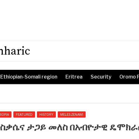
mharic
Ethiopian-Somali region
Eritrea
Security
Oromo 
IOPIA
FEATURED
HISTORY
MELES ZENAWI
ቅስቃሴና ታጋይ መለስ በአብዮታዊ ዴሞክ