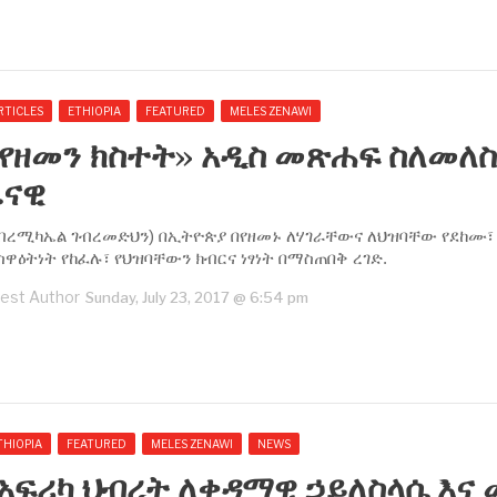
RTICLES
ETHIOPIA
FEATURED
MELES ZENAWI
‹የዘመን ክስተት›› አዲስ መጽሐፍ ስለመለስ
ዜናዊ
ገብረሚካኤል ገብረመድህን) በኢትዮጵያ በየዘመኑ ለሃገራቸውና ለህዝባቸው የደከሙ፣
ዋዕትነት የከፈሉ፣ የህዝባቸውን ክብርና ነፃነት በማስጠበቅ ረገድ.
est Author
Sunday, July 23, 2017 @ 6:54 pm
THIOPIA
FEATURED
MELES ZENAWI
NEWS
አፍሪካ ህብረት ለቀዳማዊ ኃይለስላሴ እና 