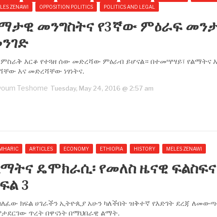
LES ZENAWI
OPPOSITION POLITICS
POLITICS AND LEGAL
ማታዊ መንግስትና የ3ኛው ምዕራፍ መን
ንገድ
 ምስራቅ እርቆ የተጓዘ ሰው መድረሻው ምዕራብ ይሆናል። በተመሣሣይ፣ የልማትና 
ሻቸው እና መድረሻቸው ነፃነትና.
youm Teshome
Tuesday, May 24, 2016 @ 2:57 am
MHARIC
ARTICLES
ECONOMY
ETHIOPIA
HISTORY
MELES ZENAWI
ማትና ዴሞክራሲ፡ የመለስ ዜናዊ ፍልስፍና
ፍል 3
ባለፈው ክፍል ሀገራችን ኢትዮጲያ አሁን ካለችበት ዝቅተኛ የእድገት ደረጃ ለመው
ምታደርገው ጥረት በዋናነት በማህበራዊ ልማት.