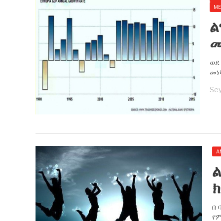
ME
ል
መ
ወደ
መነ
Se
A
ል
ክ
በ 
የ