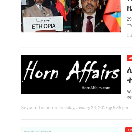
29
ማ
Cu
A
ተ
ካ
ና
Seyoum Teshome
Tuesday, January 24, 2017 @ 5:35 pm
AM