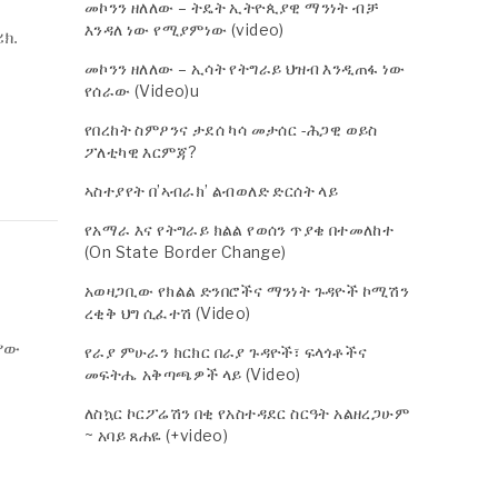
መኮንን ዘለለው – ትዴት ኢትዮጲያዊ ማንነት ብቻ
እንዳለ ነው የሚያምነው (video)
ክ.
መኮንን ዘለለው – ኢሳት የትግራይ ህዝብ እንዲጠፋ ነው
የሰራው (Video)u
የበረከት ስምዖንና ታደሰ ካሳ መታሰር -ሕጋዊ ወይስ
ፖለቲካዊ እርምጃ?
ኣስተያየት በ’ኣብራክ’ ልብወለድ ድርሰት ላይ
የአማራ እና የትግራይ ክልል የወሰን ጥያቄ በተመለከተ
(On State Border Change)
አወዛጋቢው የክልል ድንበሮችና ማንነት ጉዳዮች ኮሚሽን
ረቂቅ ህግ ሲፈተሽ (Video)
ለየው
የራያ ምሁራን ክርክር በራያ ጉዳዮች፣ ፍላጎቶችና
መፍትሔ አቅጣጫዎች ላይ (Video)
ለስኳር ኮርፖሬሽን በቂ የአስተዳደር ስርዓት አልዘረጋሁም
~ አባይ ጸሐዬ (+video)