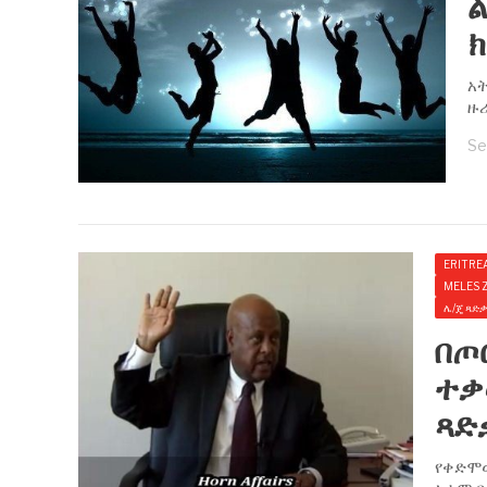
ል
ክ
አት
ዙሪ
Se
ERITRE
MELES 
ሌ/ጄ ጻድ
በጦ
ተቃ
ጻድቃ
የቀድሞው