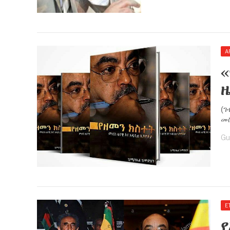
A
‹
(
መስ
Gu
E
የ