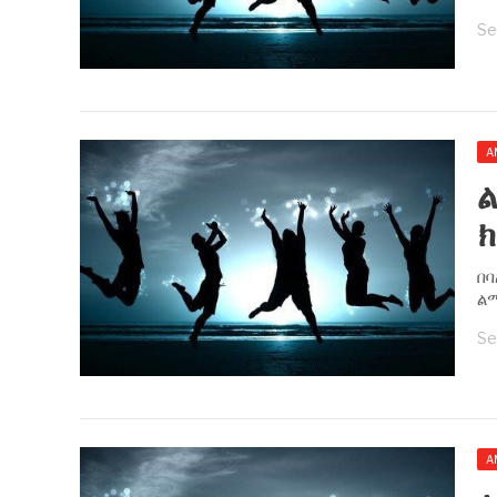
Se
A
ል
ክ
በባ
ልማ
Se
A