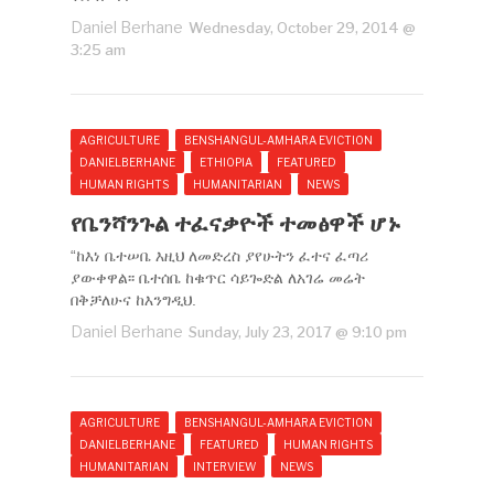
Daniel Berhane
Wednesday, October 29, 2014 @
3:25 am
AGRICULTURE
BENSHANGUL-AMHARA EVICTION
DANIELBERHANE
ETHIOPIA
FEATURED
HUMAN RIGHTS
HUMANITARIAN
NEWS
የቤንሻንጉል ተፈናቃዮች ተመፅዋች ሆኑ
“ከእነ ቤተሠቤ እዚህ ለመድረስ ያየሁትን ፈተና ፈጣሪ
ያውቀዋል፡፡ ቤተሰቤ ከቁጥር ሳይጐድል ለአገሬ መሬት
በቅቻለሁና ከእንግዲህ.
Daniel Berhane
Sunday, July 23, 2017 @ 9:10 pm
AGRICULTURE
BENSHANGUL-AMHARA EVICTION
DANIELBERHANE
FEATURED
HUMAN RIGHTS
HUMANITARIAN
INTERVIEW
NEWS