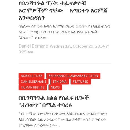
የቤንሻንጉል ፕ/ት: ተፈናቃዮቹ
ኦሮሞዎችም ናቸው – አጣርተን እርምጃ
እንወስዳለን
ባለፈው ሳምንት አዲስ አድማስ ጋዜጣ የዘገበውና (እዚህ ብሎግ
ላይም የወጣ) ዜና፤ በበቤንሻንጉል ክልል የሰፈሩ ዜጐች
“ሕገወጥ” ተብለው.
Daniel Berhane
Wednesday, October 29, 2014 @
3:25 am
AGRICULTURE
BENSHANGUL-AMHARA EVICTION
DANIELBERHANE
ETHIOPIA
FEATURED
HUMAN RIGHTS
NEWS
በቤንሻንጉል ክልል የሰፈሩ ዜጐች
“ሕገወጥ” በሚል ተባረሩ
* በከተማው የሠሩትን ቤት መላ እስኪያሲዙና ንብረታቸውን
እስኪሰበስቡ ጊዜ እንዲሰጣቸው ቢጠይቁም ‹‹ቤትና ንብረቱ
የሚገባው ለወረዳው ነው››.