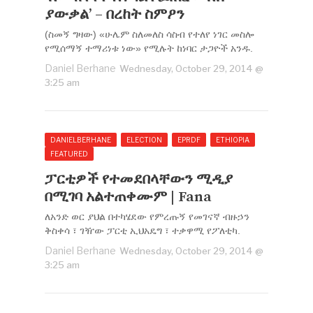
ያውቃል’ – በረከት ስምዖን
(ስመኝ ግዛው) «ሁሌም ስለመለስ ሳስብ የተለየ ነገር መስሎ
የሚሰማኝ ተማሪነቱ ነው» የሚሉት ከነባር ታጋዮች አንዱ.
Daniel Berhane
Wednesday, October 29, 2014 @
3:25 am
DANIELBERHANE
ELECTION
EPRDF
ETHIOPIA
FEATURED
ፓርቲዎች የተመደበላቸውን ሚዲያ
በሚገባ አልተጠቀሙም | Fana
ለአንድ ወር ያህል በተካሄደው የምረጡኝ የመገናኛ ብዙኃን
ቅስቀሳ ፣ ገዥው ፓርቲ ኢህአዴግ ፣ ተቃዋሚ የፖለቲካ.
Daniel Berhane
Wednesday, October 29, 2014 @
3:25 am