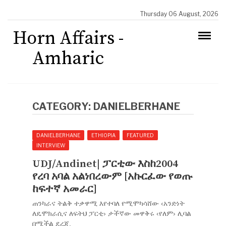
Thursday 06 August, 2026
Horn Affairs -
Amharic
CATEGORY:
DANIELBERHANE
DANIELBERHANE
ETHIOPIA
FEATURED
INTERVIEW
UDJ/Andinet| ፓርቲው እስከ2004
የረባ አባል አልነበረውም [አኩርፈው የወጡ
ከፍተኛ አመራር]
ጠንካራና ትልቅ ተቃዋሚ እየተባለ የሚሞካሳሸው ‹አንድነት
ለዴሞክራሲና ለፍትህ ፓርቲ› ታችኛው መዋቅሩ ‹የለም› ሊባል
በሚችል ደረጃ.