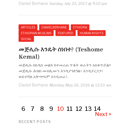
Daniel Berhane
Sunday, July 23, 2017 @ 9:10 pm
ARTICLES
DANIELBERHANE
ETHIOPIA
ETHIOPIAN MUSLIMS
FEATURED
HUMAN RIGHTS
SOCIAL
መጅሊሱ እንዴት ሰነበተ? (Teshome
Kemal)
መጅሊሱ በአዲስ መልክ ከተመረጠ ጥቂት ወራትን አስቆጥሯል፡፡
መጅሊሱ ሕዝበ ሙስሊሙን እንዲያገለግል፣ እንዲያረጋጋ፣
ወደተሻለ አቅጣጫም እንዲመራ፣.
Daniel Berhane
Monday, May 16, 2016 @ 12:10 am
6
7
8
9
10
11
12
13
14
Next >
RECENT POSTS