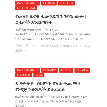
DANIELBERHANE
ETHIOPIA
FEATURED
MELES ZENAWI
የመለስ ዜናዊ ፋውንዴሽን ጉባዔ ውሎ |
ጋዜጦች እንደዘገቡት
ሰምሓል መለስ ዜናዊ፡- “አሰራሩ እኔ
አልገባኝም።….ፋውንዴሽኑ የአስተሳሰብ ምንጭ ይሆናል ብለን
ነው ያሰብነው።… በፋውንዴሽኑ የኢትዮጵያ ሕዝብ ብቻ.
Daniel Berhane
Wednesday, October 29, 2014 @
3:25 am
DANIELBERHANE
ECONOMY
ENERGY
ETHIOPIA
FEATURED
NEWS
ኢትዮጵያ | በስምጥ ሸለቆ ተጨማሪ
የነዳጅ ጉድጓዶች ይቆፈራሉ
በኢትዮጵያ ደቡባዊ ስምጥ ሸለቆ አካባቢ ከሚካሄደው አንድ
የነዳጅ ጉድጓድ ቁፋሮ በተጨማሪ ሌሎች ሁለት የነዳጅ
ጉድጓዶች.