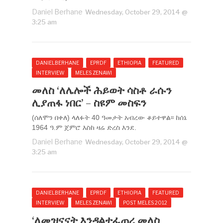
Daniel Berhane
Wednesday, October 29, 2014 @
3:25 am
DANIELBERHANE
EPRDF
ETHIOPIA
FEATURED
INTERVIEW
MELES ZENAWI
መለስ ‘ለሌሎች ሕይወት ሳስቶ ራሱን
ሊያጠፋ ነበር’ – ስዩም መስፍን
(ሰለሞን በቀለ) ላለፉት 40 ዓመታት አብረው ቆይተዋል፡፡ ከሰኔ
1964 ዓ.ም ጀምሮ እስከ ዛሬ ድረስ እንደ.
Daniel Berhane
Wednesday, October 29, 2014 @
3:25 am
DANIELBERHANE
EPRDF
ETHIOPIA
FEATURED
INTERVIEW
MELES ZENAWI
POST MELES 2012
‘ለመዝናናት እንዳልተፈጠረ መለስ