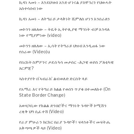
ኪዳነ ኣመነ – እንደህዝብ አንድ ሆነናል ያስቸገረን የህወሓት
አስተሳሰብ ነው
ኪዳነ አመነ – ለትግራይ ታላቅነት ሼምለስ ሆነን እንሰራለን
መኮንን ዘለለው – ትዴት ኢትዮጲያዊ ማንነት ብቻ እንዳለ
ነው የሚያምነው (video)
መኮንን ዘለለው – ኢሳት የትግራይ ህዝብ እንዲጠፋ ነው
የሰራው (Video)u
የበረከት ስምዖንና ታደሰ ካሳ መታሰር -ሕጋዊ ወይስ ፖለቲካዊ
እርምጃ?
ኣስተያየት በ’ኣብራክ’ ልብወለድ ድርሰት ላይ
የአማራ እና የትግራይ ክልል የወሰን ጥያቄ በተመለከተ (On
State Border Change)
አወዛጋቢው የክልል ድንበሮችና ማንነት ጉዳዮች ኮሚሽን
ረቂቅ ህግ ሲፈተሽ (Video)
የራያ ምሁራን ክርክር በራያ ጉዳዮች፣ ፍላጎቶችና መፍትሔ
አቅጣጫዎች ላይ (Video)