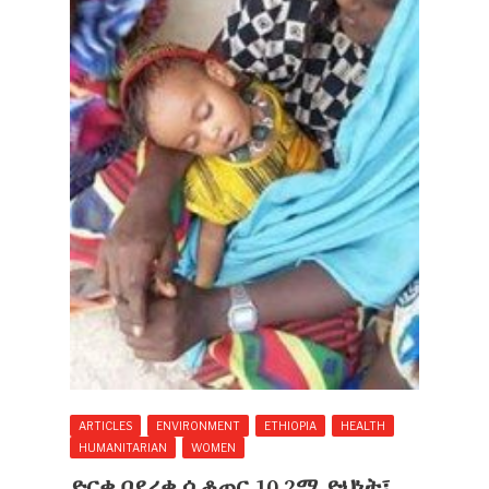
ARTICLES
ENVIRONMENT
ETHIOPIA
HEALTH
HUMANITARIAN
WOMEN
ድርቁ በደረቁ ሲቆጠር 10.2ሚ ድህነት፣