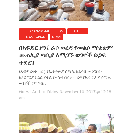
ETHIOPIAN-SOMALI REGION
FEATURED
HUMANITARIAN
NEWS
በአፍዴር ዞን፤ ራሶ ወረዳ የመልሶ ማቋቋም
መጠሊያ ጣቢያ ለሚገኙ ወገኖች ድጋፍ
ተደረገ
(አብዱረዛቅ ካፊ) የኢትዮጵያ ሶማሌ ክልላዊ መንግስት
ከኦሮሚያ ክልል የተፈናቀሉና በራሶ ወረዳ የኢትዮጵያ ሶማሌ
ወገኖች የምግብ፤.
Guest Author
Friday, November 10, 2017 @ 12:28
am