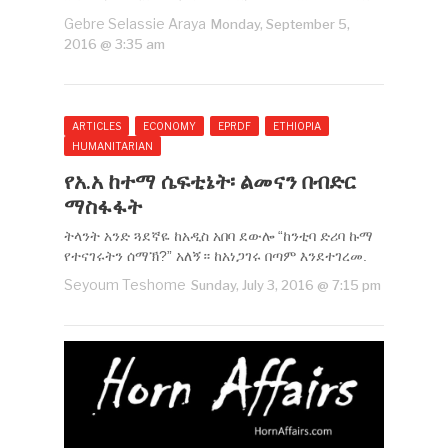
Gebre Selassie Araya
Monday, September 5,
2016 @ 3:35 am
ARTICLES
ECONOMY
EPRDF
ETHIOPIA
HUMANITARIAN
የአ.አ ከተማ ሴፍቲኔት፡ ልመናን በብድር
ማስፋፋት
ትላንት አንድ ጓደኛዬ ከአዲስ አበባ ደውሎ “ከንቲባ ድሪባ ኩማ
የተናገሩትን ሰማኽ?” አለኝ። ከአነጋገሩ በጣም እንደተገረመ.
Seyoum Teshome
Sunday, July 3, 2016 @ 7:15 pm