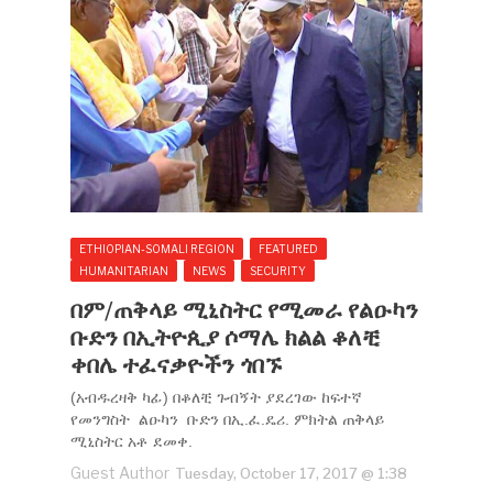
ETHIOPIAN-SOMALI REGION
FEATURED
HUMANITARIAN
NEWS
SECURITY
በም/ጠቅላይ ሚኒስትር የሚመራ የልዑካን
ቡድን በኢትዮጲያ ሶማሌ ክልል ቆለቺ
ቀበሌ ተፈናቃዮችን ጎበኙ
(አብዱረዛቅ ካፊ) በቆለቺ ጉብኝት ያደረገው ከፍተኛ
የመንግስት ልዑካን ቡድን በኢ.ፈ.ዴሪ. ምክትል ጠቅላይ
ሚኒስትር አቶ ደመቀ.
Guest Author
Tuesday, October 17, 2017 @ 1:38