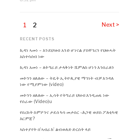
1
2
Next >
RECENT POSTS
ኪዳነ ኣመነ – እንደህዝብ አንድ ሆነናል ያስቸገረን የህወሓት
አስተሳሰብ ነው
ኪዳነ አመነ – ለትግራይ ታላቅነት ሼምለስ ሆነን እንሰራለን
መኮንን ዘለለው – ትዴት ኢትዮጲያዊ ማንነት ብቻ እንዳለ
ነው የሚያምነው (video)
መኮንን ዘለለው – ኢሳት የትግራይ ህዝብ እንዲጠፋ ነው
የሰራው (Video)u
የበረከት ስምዖንና ታደሰ ካሳ መታሰር -ሕጋዊ ወይስ ፖለቲካዊ
እርምጃ?
ኣስተያየት በ’ኣብራክ’ ልብወለድ ድርሰት ላይ