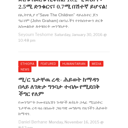
2.5ሚ ድንቁርና፣ 0.7ሚ በሽተኛ ይሆናል!
በኢትዮጲያ የ”Save The Children” ዳይሬክተር ጆን
ግራሃም (John Graham) በሀገራችን የተከሰተውን ድርቅ
አስመልክቶ ለተባበሩት መንግስታት.
Seyoum Teshome
Saturday, January 30, 2016 @
10:48 pm
ETHIOPIA
FEATURED
HUMANITARIAN
MEDIA
NEWS
ሚ/ር ጌታቸዉ ረዳ:- ሕይወት ከማዳን
በላይ ለገጽታ ግንባታ ተብሎ የሚደበቅ
ችግር የለም
የመንግሥት ኮሙዩኒኬሽን ጉዳዮች ጽ/ቤት ኃላፊ ሚኒስትር
ጌታቸዉ ረዳ ዛሬ በሰጡት ጋዜጣዊ መግለጫ የዜጎችን ሕይወት
ከማዳን.
Daniel Berhane
Monday, November 16, 2015 @
8:52 pm