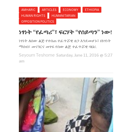
AMHARIC
ARTICLES
ECONOMY
ETHIOPIA
HUMAN RIGHTS
HUMANITARIAN
OPPOSITION POLITICS
ነፃነት “የፈጣሪ”፣ ፍርሃት “የሰይጣን” ነው!
ነፃነት ለሰው ልጅ የተሰጠ ተፈጥሯዊ ፀጋ እንደመሆኑ፤ በነፃነት
ማሰብ፣ መናገርና መፃፍ የሰው ልጅ ተፈጥሯዊ ባህሪ.
Seyoum Teshome
Saturday, June 11, 2016 @ 5:27
am