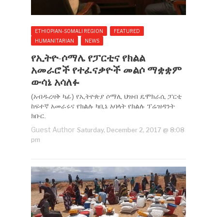
ETHIOPIAN-SOMALI REGION
FEATURED
HUMANITARIAN
NEWS
የኢትዮ-ሶማሌ የፓርቲና የክልል
አመራሮች የተፈናቃዮች መልሶ ማቋቋም
ውሳኔ አሳለፉ
(አብዱረዛቅ ካፊ) የኢትዮጵያ ሶማሊ ህዝብ ዴሞክራሲ ፓርቲ
ከፍተኛ አመራሩና የክልሉ ካቢኔ አባላት የክልሉ ፕሬዝዳንት
ክቡር.
Guest Author
Saturday, December 2, 2017 @ 8:08
pm