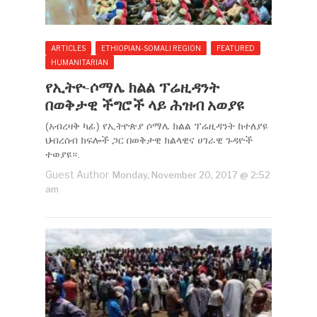
ARTICLES
ETHIOPIAN-SOMALI REGION
FEATURED
HUMANITARIAN
የኢትዮ-ሶማሌ ክልል ፕሬዚዳንት
በወቅታዊ ችግሮች ላይ ሕዝብ አወያዩ
(አብረዛቅ ካፊ) የኢትዮጵያ ሶማሌ ክልል ፕሬዚዳንት ከተለያዩ
ህብረሰብ ክፍሎች ጋር በወቅታዊ ክልላዊና ሀገራዊ ጉዳዮች
ተወያዩ።.
Guest Author
Monday, November 20, 2017 @ 2:52
am