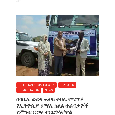
am
ETHIOPIAN-SOMALI REGION
FEATURED
HUMANITARIAN
NEWS
በባቢሌ ወረዳ ቆለቺ ቀበሌ የሚገኙ
የኢትዮጲያ-ሶማሌ ክልል ተፈናቃዮች
የምግብ ድጋፍ ተደርጎላቸዋል