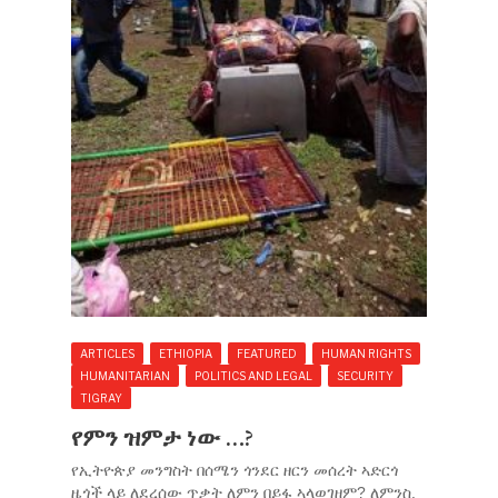
ARTICLES
ETHIOPIA
FEATURED
HUMAN RIGHTS
HUMANITARIAN
POLITICS AND LEGAL
SECURITY
TIGRAY
የምን ዝምታ ነው …?
የኢትዮጵያ መንግስት በሰሜን ጎንደር ዘርን መሰረት ኣድርጎ
ዜጎች ላይ ለደረሰው ጥቃት ለምን በይፋ ኣላወገዘም? ለምንስ.