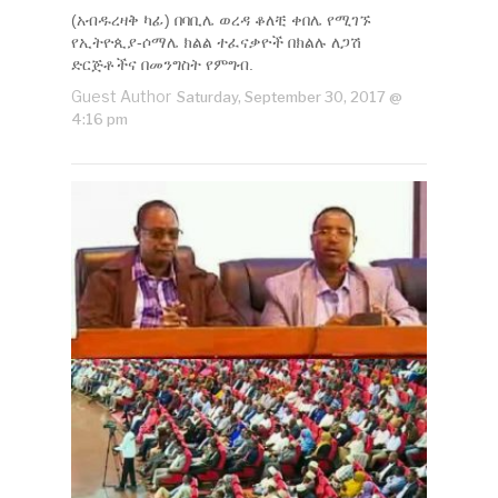
(አብዱረዛቅ ካፊ) በባቢሌ ወረዳ ቆለቺ ቀበሌ የሚገኙ
የኢትዮጲያ-ሶማሌ ክልል ተፈናቃዮች በክልሉ ለጋሽ
ድርጅቶችና በመንግስት የምግብ.
Guest Author
Saturday, September 30, 2017 @
4:16 pm