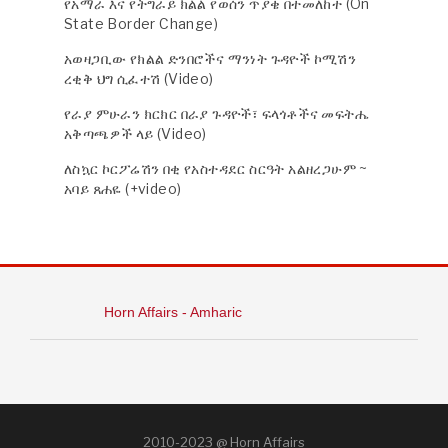
የአማራ እና የትግራይ ክልል የወሰን ጥያቄ በተመለከተ (On
State Border Change)
አወዛጋቢው የክልል ድንበሮችና ማንነት ጉዳዮች ኮሚሽን
ረቂቅ ህግ ሲፈተሽ (Video)
የራያ ምሁራን ክርክር በራያ ጉዳዮች፣ ፍላጎቶችና መፍትሔ
አቅጣጫዎች ላይ (Video)
ለስኳር ኮርፖሬሽን በቂ የአስተዳደር ስርዓት አልዘረጋሁም ~
አባይ ጸሐዬ (+video)
Horn Affairs - Amharic
2010-2023 @ Horn Affairs