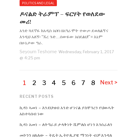
POLITICS AND LEGAL
ዶናልድ ትራምፕ – ፍርሃት የወለደው
መሪ!
አንድ ጓደኛዬ ከአዲስ አበባ በአግራሞት ተውጦ ደወለልኝና
እንዲህ አለኝ፡ “ኧረ ጉድ…ሰውዬው አበደልህ!”። እኔም
በሁኔታው ግራ.
Seyoum Teshome
Wednesday, February 1, 2017
@ 4:25 pm
1
2
3
4
5
6
7
8
Next >
RECENT POSTS
ኪዳነ ኣመነ – እንደህዝብ አንድ ሆነናል ያስቸገረን የህወሓት
አስተሳሰብ ነው
ኪዳነ አመነ – ለትግራይ ታላቅነት ሼምለስ ሆነን እንሰራለን
መኮንን ዘለለው – ትዴት ኢትዮጲያዊ ማንነት ብቻ እንዳለ