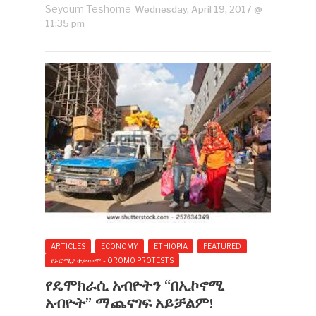
Seyoum Teshome
Wednesday, April 19, 2017 @
11:35 pm
ARTICLES
ECONOMY
ETHIOPIA
FEATURED
የኦሮሚያ ተቃውሞ - OROMO PROTESTS
የዴሞክራሲ አብዮትን “በኢኮኖሚ
አብዮት” ማጨናገፍ አይቻልም!