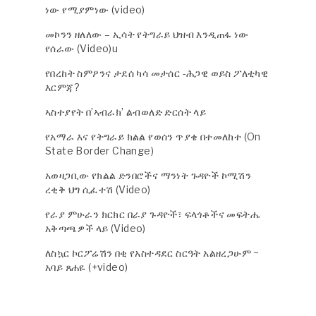
ነው የሚያምነው (video)
መኮንን ዘለለው – ኢሳት የትግራይ ህዝብ እንዲጠፋ ነው
የሰራው (Video)u
የበረከት ስምዖንና ታደሰ ካሳ መታሰር -ሕጋዊ ወይስ ፖለቲካዊ
እርምጃ?
ኣስተያየት በ’ኣብራክ’ ልብወለድ ድርሰት ላይ
የአማራ እና የትግራይ ክልል የወሰን ጥያቄ በተመለከተ (On
State Border Change)
አወዛጋቢው የክልል ድንበሮችና ማንነት ጉዳዮች ኮሚሽን
ረቂቅ ህግ ሲፈተሽ (Video)
የራያ ምሁራን ክርክር በራያ ጉዳዮች፣ ፍላጎቶችና መፍትሔ
አቅጣጫዎች ላይ (Video)
ለስኳር ኮርፖሬሽን በቂ የአስተዳደር ስርዓት አልዘረጋሁም ~
አባይ ጸሐዬ (+video)