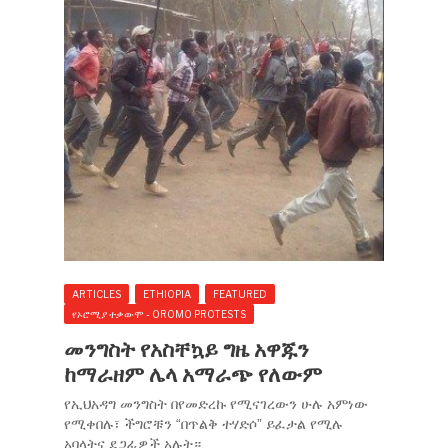
ARTICLES
ETHIOPIA
FEATURED
የኦሮሚያ ተቃውሞ - OROMO PROTESTS
መንግስት የአስቸኳይ ግዜ አዋጁን
ከማራዘም ሌላ አማራጭ የለውም
የኢህአዳግ መንግስት በየመድረኩ የሚናገረውን ሁሉ አምነው
የሚቀበሉ፣ ችግሮቹን “በጥልቅ ተሃድሶ” ይፈታል የሚሉ
አባላትና ደጋፊዎች አሉት።.