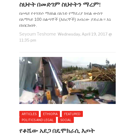
ስህተት በመድገም ስህተትን ማረም!
በጦላይ የተሃድሶ ማዕከል በአንድ የማደሪያ ክፍል ውስጥ
በአማካይ 100 ሰልጣኞች (እስረኞች) አብረው ያድራሉ። እኔ
በነበርኩበት.
Seyoum Teshome
Wednesday, April 19, 2017 @
11:35 pm
ARTICLES
ETHIOPIA
FEATURED
POLITICS AND LEGAL
SOCIAL
የቆሼው አደጋ በዴሞክራሲ እጦት