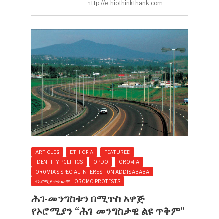
http://ethiothinkthank.com
ARTICLES
ETHIOPIA
FEATURED
IDENTITY POLITICS
OPDO
OROMIA
OROMIA'S SPECIAL INTEREST ON ADDIS ABABA
የኦሮሚያ ተቃውሞ - OROMO PROTESTS
ሕገ-መንግስቱን በሚጥስ አዋጅ
የኦሮሚያን “ሕገ-መንግስታዊ ልዩ ጥቅም”