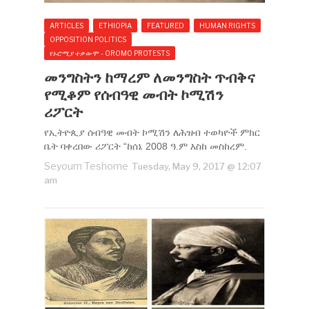
ARTICLES
ETHIOPIA
FEATURED
HUMAN RIGHTS
OPPOSITION POLITICS
የኦሮሚያ ተቃውሞ - OROMO PROTESTS
መንግስትን ከማረም ለመንግስት ጥብቅና
የሚቆም የሰብዓዊ መብት ኮሚሽን
ሪፖርት
የኢትዮጲያ ሰብዓዊ መብት ኮሚሽን ለሕዝብ ተወካዮች ምክር
ቤት ባቀረበው ሪፖርት “ከሰኔ 2008 ዓ.ም እስከ መስከረም.
Seyoum Teshome
Tuesday, May 9, 2017 @ 12:07
am