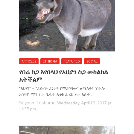
ARTICLES
ETHIOPIA
FEATURED
SOCIAL
የበሬ ስጋ እየበላህ የአህያን ስጋ መከልከል
አትችልም
“አህያ!” – “ደደብ፥ ደነዝ፥ የማይገባው” ለማለት፣ “በቅሎ
አባትሽ ማን ነው ቢሏት አጎቴ ፈረስ ነው አለች”.
Seyoum Teshome
Wednesday, April 19, 2017 @
11:35 pm