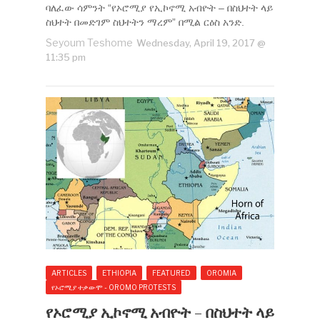
ባለፈው ሳምንት “የኦሮሚያ የኢኮኖሚ አብዮት – በስህተት ላይ
ስህተት በመድገም ስህተትን ማረም” በሚል ርዕስ አንድ.
Seyoum Teshome
Wednesday, April 19, 2017 @
11:35 pm
ARTICLES
ETHIOPIA
FEATURED
OROMIA
የኦሮሚያ ተቃውሞ - OROMO PROTESTS
የኦሮሚያ ኢኮኖሚ አብዮት – በስህተት ላይ