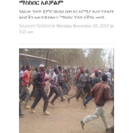
ማስከበር አይቻልም
ካለፈው ዓመት ጀምሮ በአዲስ አበባ እና ኦሮሚያ ዙሪያ የተለያዩ
ፅሁፎችን አውጥቼያለሁ። “ማስተር ፕላን፡ የችግሩ መነሻ.
Seyoum Teshome
Monday, November 20, 2017 @
3:21 am