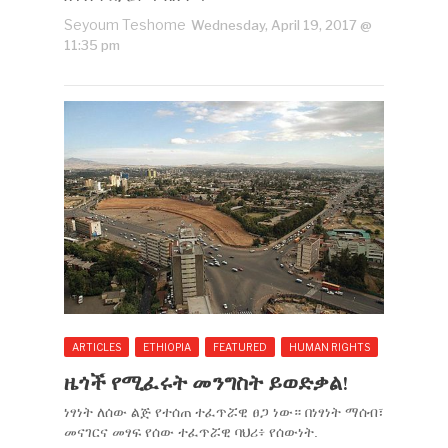
Seyoum Teshome
Wednesday, April 19, 2017 @
11:35 pm
ARTICLES
ETHIOPIA
FEATURED
HUMAN RIGHTS
ዜጎች የሚፈሩት መንግስት ይወድቃል!
ነፃነት ለሰው ልጅ የተሰጠ ተፈጥሯዊ ፀጋ ነው። በነፃነት ማሰብ፣
መናገርና መፃፍ የሰው ተፈጥሯዊ ባህሪ፥ የሰውነት.