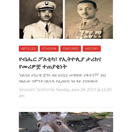
ARTICLES
ETHIOPIA
FEATURED
HISTORY
የብሔር ፖለቲካ፣ የኢትዮጲያ ታሪክና
የመሪዎቿ ተጠያቂነት
“በአንድ ሀገራዊ ጀግና ላይ እንኳን መግባባት ያቅተን?!” ይህ
ባለፈው ሳምንት በአንዱ የፌስቡክ ገፅ ላይ ያነበብኩት.
Seyoum Teshome
Sunday, June 18, 2017 @ 11:20
pm