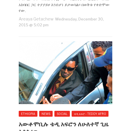
አከባበር ጋር ተያያይዞ እንደሆነ ይታወሳል፡፡ በወቅቱ የቀድሞው
የው.
Areaya Getachew
Wednesday, December 30,
2015 @ 5:02 pm
ETHIOPIA
NEWS
SOCIAL
ቴዲ አፍሮ - TEDDY AFRO
አውቶሞቢሉ ቴዲ አፍሮን ለሁለተኛ ጊዜ