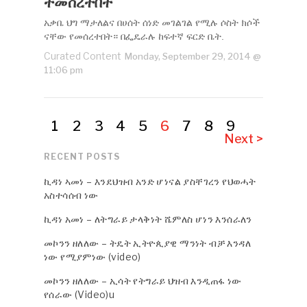
ተመሰረተበት
አቃቤ ህግ ማታለልና በሀሰት ሰነድ መገልገል የሚሉ ሶስት ክሶች
ናቸው የመሰረተበት። በፌዴራሉ ከፍተኛ ፍርድ ቤት.
Curated Content
Monday, September 29, 2014 @
11:06 pm
1
2
3
4
5
6
7
8
9
Next >
RECENT POSTS
ኪዳነ ኣመነ – እንደህዝብ አንድ ሆነናል ያስቸገረን የህወሓት
አስተሳሰብ ነው
ኪዳነ አመነ – ለትግራይ ታላቅነት ሼምለስ ሆነን እንሰራለን
መኮንን ዘለለው – ትዴት ኢትዮጲያዊ ማንነት ብቻ እንዳለ
ነው የሚያምነው (video)
መኮንን ዘለለው – ኢሳት የትግራይ ህዝብ እንዲጠፋ ነው
የሰራው (Video)u