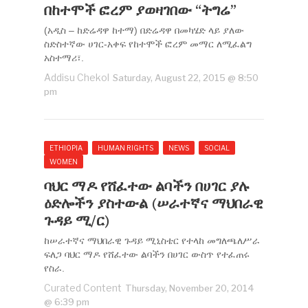
በከተሞች ፎረም ያወዛገበው “ትግሬ”
(አዲስ – ከድሬዳዋ ከተማ) በድሬዳዋ በመካሄድ ላይ ያለው
ስድስተኛው ሀገር-አቀፍ የከተሞች ፎረም መማር ለሚፈልግ
አስተማሪ፣.
Addisu Chekol
Saturday, August 22, 2015 @ 8:50
pm
ETHIOPIA
HUMAN RIGHTS
NEWS
SOCIAL
WOMEN
ባህር ማዶ የሸፈተው ልባችን በሀገር ያሉ
ዕድሎችን ያስተውል (ሠራተኛና ማህበራዊ
ጉዳይ ሚ/ር)
ከሠራተኛና ማህበራዊ ጉዳይ ሚኒስቴር የተላከ መግለጫለሥራ
ፍለጋ ባህር ማዶ የሸፈተው ልባችን በሀገር ውስጥ የተፈጠሩ
የስራ.
Curated Content
Thursday, November 20, 2014
@ 6:39 pm