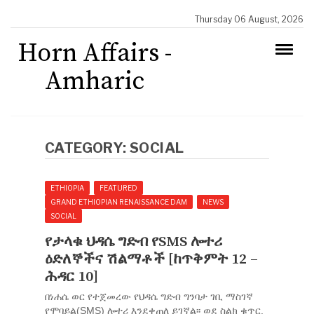
Thursday 06 August, 2026
Horn Affairs -
Amharic
CATEGORY:
SOCIAL
ETHIOPIA
FEATURED
GRAND ETHIOPIAN RENAISSANCE DAM
NEWS
SOCIAL
የታላቁ ህዳሴ ግድብ የSMS ሎተሪ
ዕድለኞችና ሽልማቶች [ከጥቅምት 12 –
ሕዳር 10]
በነሐሴ ወር የተጀመረው የህዳሴ ግድብ ግንባታ ገቢ ማስገኛ
የሞባይል(SMS) ሎተሪ እንደቀጠለ ይገኛል፡፡ ወደ ስልክ ቁጥር.