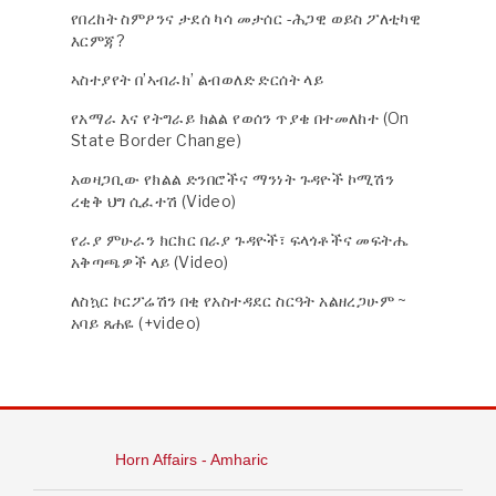
የበረከት ስምዖንና ታደሰ ካሳ መታሰር -ሕጋዊ ወይስ ፖለቲካዊ
እርምጃ?
ኣስተያየት በ’ኣብራክ’ ልብወለድ ድርሰት ላይ
የአማራ እና የትግራይ ክልል የወሰን ጥያቄ በተመለከተ (On
State Border Change)
አወዛጋቢው የክልል ድንበሮችና ማንነት ጉዳዮች ኮሚሽን
ረቂቅ ህግ ሲፈተሽ (Video)
የራያ ምሁራን ክርክር በራያ ጉዳዮች፣ ፍላጎቶችና መፍትሔ
አቅጣጫዎች ላይ (Video)
ለስኳር ኮርፖሬሽን በቂ የአስተዳደር ስርዓት አልዘረጋሁም ~
አባይ ጸሐዬ (+video)
Horn Affairs - Amharic