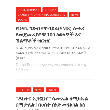
DANIELBERHANE
ETHIOPIA
GRAND ETHIOPIAN RENAISSANCE DAM
NEWS
SOCIAL
የህዳሴ ግድብ የሞባይል(SMS) ሎተሪ
የመጀመሪያዎቹ 100 ዕድለኞች እና
ሽልማቶች ዝርዝር
ገቢው ለህዳሴ ግድብ ግንባታ የሚውል የሞባይል ስልክ ሎተሪ
ከነሐሴ ጀምሮ እየተካሄደ መሆኑ ይታወቃል፡፡ ተሳታፊዎች
(ወይም.
Daniel Berhane
Sunday, November 9, 2014 @
3:50 am
ETHIOPIA
NEWS
SOCIAL
“ዶክተር ኢንጂነር” ሳሙኤል ዘሚካኤል
በማታለልና በሀሰት ሰነድ መገልገል ክስ