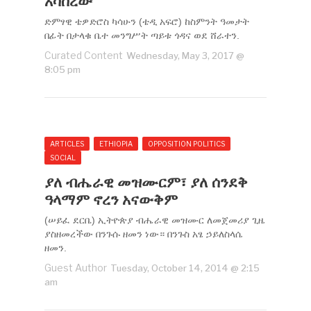
አሳሰረው
ድምፃዊ ቴዎድሮስ ካሳሁን (ቴዲ አፍሮ) ከስምንት ዓመታት
በፊት በታላቁ ቤተ መንግሥት ጣይቱ ጎዳና ወደ ሸራተን.
Curated Content
Wednesday, May 3, 2017 @
8:05 pm
ARTICLES
ETHIOPIA
OPPOSITION POLITICS
SOCIAL
ያለ ብሔራዊ መዝሙርም፣ ያለ ሰንደቅ
ዓላማም ኖረን አናውቅም
(ሠይፈ ደርቤ) ኢትዮጵያ ብሔራዊ መዝሙር ለመጀመሪያ ጊዜ
ያስዘመረችው በንጉሱ ዘመን ነው። በንጉስ አፄ ኃይለስላሴ
ዘመን.
Guest Author
Tuesday, October 14, 2014 @ 2:15
am