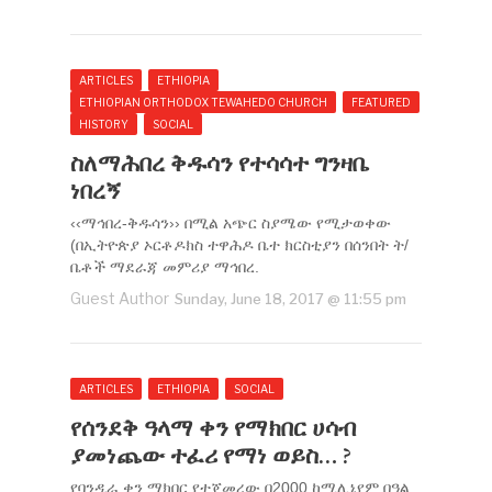
ARTICLES
ETHIOPIA
ETHIOPIAN ORTHODOX TEWAHEDO CHURCH
FEATURED
HISTORY
SOCIAL
ስለማሕበረ ቅዱሳን የተሳሳተ ግንዛቤ
ነበረኝ
‹‹ማኅበረ-ቅዱሳን›› በሚል አጭር ስያሜው የሚታወቀው
(በኢትዮጵያ ኦርቶዶክስ ተዋሕዶ ቤተ ክርስቲያን በሰንበት ት/
ቤቶች ማደራጃ መምሪያ ማኅበረ.
Guest Author
Sunday, June 18, 2017 @ 11:55 pm
ARTICLES
ETHIOPIA
SOCIAL
የሰንደቅ ዓላማ ቀን የማክበር ሀሳብ
ያመነጨው ተፈሪ የማነ ወይስ… ?
የባንዲራ ቀን ማክበር የተጀመረው በ2000 ከሚሊኒየም በዓል