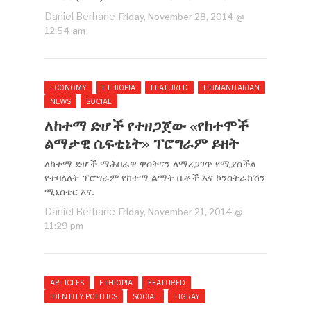
Daniel Berhane
Friday, November 28, 2014 @
12:54 am
ECONOMY
ETHIOPIA
FEATURED
HUMANITARIAN
NEWS
SOCIAL
ለከተማ ድሆች የተዘጋጀው ‹‹የከተሞች
ልማታዊ ሴፍቲኔት›› ፕሮግራም ይዘት
ለከተማ ድሆች ማሕበራዊ ዋስትናን ለማረጋገጥ የሚያስችል
የተባለለት ፕሮግራም የከተማ ልማት ቤቶች እና ኮንስትራክሽን
ሚኒስቴር እና.
Daniel Berhane
Friday, November 21, 2014 @
11:29 pm
ARTICLES
ETHIOPIA
FEATURED
IDENTITY POLITICS
SOCIAL
TIGRAY