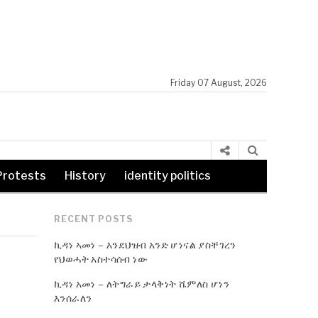
Friday 07 August, 2026
Protests
History
identity politics
RECENT POSTS
ኪዳነ ኣመነ – እንደህዝብ አንድ ሆነናል ያስቸገረን
የህወሓት አስተሳሰብ ነው
ኪዳነ አመነ – ለትግራይ ታላቅነት ሼምለስ ሆነን
እንሰራለን