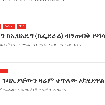
SOCIAL
TPLF
 ከኢህአዴግ (ከፌደራል) ብንጠብቅ ይሻ
በርካቶች በጉጉት የሚጠብቁት ሆኗል፡፡ ለመሆኑ ከጉባዔው ህዝቡ.
TPLF
ኛ ጉባኤያቸውን ዛሬም ቀጥለው አካሂደዋል
ም) የኢህአዴግ አባል ድርጅቶች መደበኛ ጉባኤ ዛሬም.