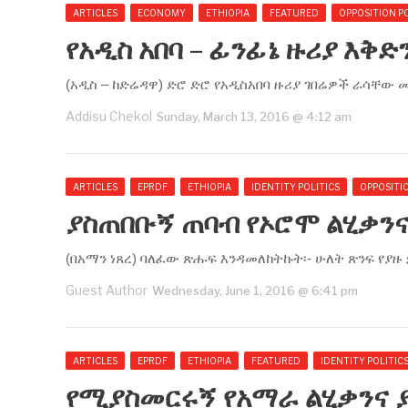
ARTICLES
ECONOMY
ETHIOPIA
FEATURED
OPPOSITION PO
የአዲስ አበባ – ፊንፊኔ ዙሪያ እቅ
(አዲስ – ከድሬዳዋ) ድሮ ድሮ የአዲስአበባ ዙሪያ ገበሬዎች ራሳቸው 
Addisu Chekol
Sunday, March 13, 2016 @ 4:12 am
ARTICLES
EPRDF
ETHIOPIA
IDENTITY POLITICS
OPPOSITIO
ያስጠበቡኝ ጠባብ የኦሮሞ ልሂቃን
(በአማን ነጸረ) ባለፈው ጽሑፍ እንዳመለከትኩት፡- ሁለት ጽንፍ የያዙ
Guest Author
Wednesday, June 1, 2016 @ 6:41 pm
ARTICLES
EPRDF
ETHIOPIA
FEATURED
IDENTITY POLITIC
የሚያስመርሩኝ የአማራ ልሂቃንና 