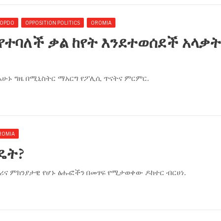
OPDO
OPPOSITION POLITICS
OROMIA
’ የተባለች ቃል ከየት እንደተወሰደች አላቃ
 በአሁኑ ግዜ በሚኒስትር ማአርግ የፖሊሲ ጥናትና ምርምር.
ROMIA
ዴት?
ማሪና ምክንያታዊ የሆኑ ፅሑፎችን በመፃፍ የሚታወቀው ዶክተር ብርሀነ.