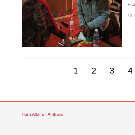
የጻ
Gue
1
2
3
4
Horn Affairs - Amharic