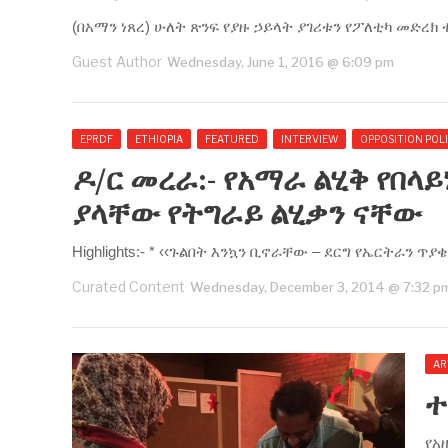
(በአማን ነጸረ) ሁለት ጽንፍ የያዙ ኃይላት ያገሪቱን የፖለቲካ መድረክ
Guest Author
Wednesday, June 1, 2016 @ 6:09 pm
EPRDF
ETHIOPIA
FEATURED
INTERVIEW
OPPOSITION POLI
ዶ/ር መረራ:- የአማራ ልሂቅ የበላ
ያላቸው የትግራይ ልሂቃን ናቸው
Highlights:- * ‹‹ጉልበት እንኳን ቢኖራቸው – ደርግ የኤርትራን ጥ
Curated Content
Wednesday, December 3, 2014 @ 7:32 p
AR
ተ
የአ