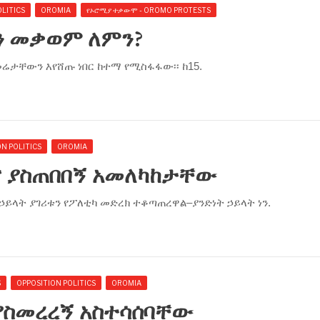
LITICS
OROMIA
የኦሮሚያ ተቃውሞ - OROMO PROTESTS
ድን መቃወም ለምን?
መሬታቸውን እየሸጡ ነበር ከተማ የሚስፋፋው፡፡ ከ15.
N POLITICS
OROMIA
ና ያስጠበበኝ አመለካከታቸው
 ኃይላት ያገሪቱን የፖለቲካ መድረክ ተቆጣጠረዋል–ያንድነት ኃይላት ነን.
S
OPPOSITION POLITICS
OROMIA
ያስመረረኝ አስተሳሰባቸው