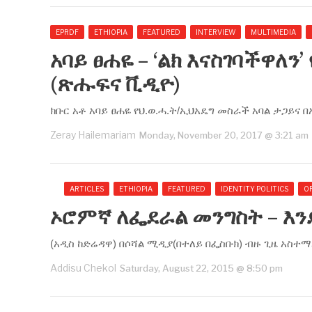
EPRDF
ETHIOPIA
FEATURED
INTERVIEW
MULTIMEDIA
አባይ ፀሐዬ – ‘ልክ እናስገባችዋለን
(ጽሑፍና ቪዲዮ)
ክቡር አቶ አባይ ፀሐዬ የህ.ወ.ሓ.ት/ኢህአዴግ መስራች አባል ታጋይና
Zeray Hailemariam
Monday, November 20, 2017 @ 3:21 am
ARTICLES
ETHIOPIA
FEATURED
IDENTITY POLITICS
O
ኦሮምኛ ለፌደራል መንግስት – እን
(አዲስ ከድሬዳዋ) በሶሻል ሚዲያ(በተለይ በፌስቡክ) ብዙ ጊዜ አስተ
Addisu Chekol
Saturday, August 22, 2015 @ 8:50 pm