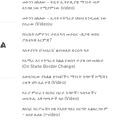
መኮንን ዘለለው – ትዴት ኢትዮጲያዊ ማንነት ብቻ
እንዳለ ነው የሚያምነው (video)
መኮንን ዘለለው – ኢሳት የትግራይ ህዝብ እንዲጠፋ ነው
የሰራው (Video)u
የበረከት ስምዖንና ታደሰ ካሳ መታሰር -ሕጋዊ ወይስ
ፖለቲካዊ እርምጃ?
ላል
ኣስተያየት በ’ኣብራክ’ ልብወለድ ድርሰት ላይ
የአማራ እና የትግራይ ክልል የወሰን ጥያቄ በተመለከተ
(On State Border Change)
አወዛጋቢው የክልል ድንበሮችና ማንነት ጉዳዮች ኮሚሽን
ረቂቅ ህግ ሲፈተሽ (Video)
የራያ ምሁራን ክርክር በራያ ጉዳዮች፣ ፍላጎቶችና
መፍትሔ አቅጣጫዎች ላይ (Video)
ለስኳር ኮርፖሬሽን በቂ የአስተዳደር ስርዓት አልዘረጋሁም
~ አባይ ጸሐዬ (+video)