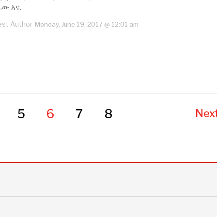
ፈው እና.
st Author
Monday, June 19, 2017 @ 12:01 am
5
6
7
8
Next