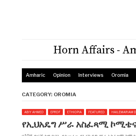
Horn Affairs - A
Amharic
Opinion
Interviews
Oromia
CATEGORY:
OROMIA
ABIY AHMED
EPRDF
ETHIOPIA
FEATURED
HAILEMARIAM 
የኢህአዴግ ሥራ አስፈጻሚ ኮሚቴና 
በ10ኛ ድርጅታዊ ጉባኤ የተመረጡ የኢህአዴግ ሥራ አስፈጻሚ ኮሚቴና 