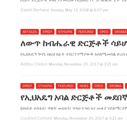
Daniel Berhane
Sunday, May 13, 2018 @ 6:07 pm
ARTICLES
EPRDF
ETHIOPIA
FEATURED
OPDO
OROMIA
ለውጥ ከብሔራዊ ድርጅቶች ሳይሆን
የኢህአዴግ ጉባዔ ከዚህ በፊት ተደርጎ የማያውቅ እስከሚመስል ድረስ 
Addisu Chekol
Monday, November 20, 2017 @ 3:21 am
EPRDF
ETHIOPIA
FEATURED
NEWS
OPDO
OROMIA
የኢህአዴግ አባል ድርጅቶች መደበ
(በዛይድ ተስፋዬ፣ ዳዊት መስፍን፣ ጥላሁን ካሳ እና መቆያ ሃይለማርያ
Curated Content
Monday, November 20, 2017 @ 3:21 am