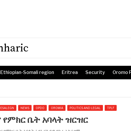
mharic
Ethiopian-Somali region
Eritrea
Security
Oromo 
DESALEGN
NEWS
OPDO
OROMIA
POLITICS AND LEGAL
TPLF
የምክር ቤት አባላት ዝርዝር
የምክር ቤት አባላት ፣ የኢህአዴግ የስራ አስፈፃሚ.