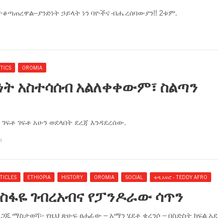
 ተቆጣጠረዋል–ያንድነት ኃይላት ነን ባዮችና ብሔረሰባውያን!! 2ቱም.
TICS
OROMIA
ይነት አስተሳሰብ አልለቀቀውም፣ ስልጣን
ያቄ ገፍቶ ገፍቶ አሁን ወደላበት ደረጃ እንዳደረሰው.
m
TICLES
ETHIOPIA
HISTORY
OROMIA
SOCIAL
ቴዲ አፍሮ - TEDDY AFRO
ስፋዬ ገብረአብና የፓንዶራው ሳጥን
ዘጋጁ ማስታወሻ፡- የዚህ ጽሁፍ ፀሐፊው – አማን ሄደቶ ቄረንሶ – በስድስት ክፍል አ