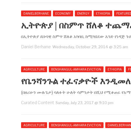
DANIELBERHANE
ECONOMY
ENERGY
ETHIOPIA
FEATURE
ኢትዮጵያ | በስምጥ ሸለቆ ተጨማ
በኢትዮጵያ ደቡባዊ ስምጥ ሸለቆ አካባቢ ከሚካሄደው አንድ የነዳጅ 
Daniel Berhane
Wednesday, October 29, 2014 @ 3:25 am
AGRICULTURE
BENSHANGUL-AMHARA EVICTION
ETHIOPIA
F
የቤንሻንጉል ተፈናቃዮች እንዲመለ
(በዘሪሁን ሙሉጌታ) ባለፉት ሁለት ሳምንታት በሺህ የሚቆጠሩ የአማ
Curated Content
Sunday, July 23, 2017 @ 9:10 pm
AGRICULTURE
BENSHANGUL-AMHARA EVICTION
DANIELBERHA