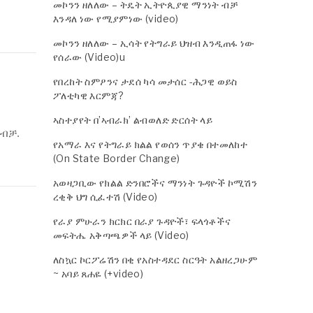
መኮንን ዘለለው – ትዴት ኢትዮጲያዊ ማንነት ብቻ
እንዳለ ነው የሚያምነው (video)
መኮንን ዘለለው – ኢሳት የትግራይ ህዝብ እንዲጠፋ ነው
የሰራው (Video)u
የበረከት ስምዖንና ታደሰ ካሳ መታሰር -ሕጋዊ ወይስ
ፖለቲካዊ እርምጃ?
ኣስተያየት በ’ኣብራክ’ ልብወለድ ድርሰት ላይ
 ብቻ.
የአማራ እና የትግራይ ክልል የወሰን ጥያቄ በተመለከተ
(On State Border Change)
አወዛጋቢው የክልል ድንበሮችና ማንነት ጉዳዮች ኮሚሽን
ረቂቅ ህግ ሲፈተሽ (Video)
የራያ ምሁራን ክርክር በራያ ጉዳዮች፣ ፍላጎቶችና
መፍትሔ አቅጣጫዎች ላይ (Video)
ለስኳር ኮርፖሬሽን በቂ የአስተዳደር ስርዓት አልዘረጋሁም
~ አባይ ጸሐዬ (+video)