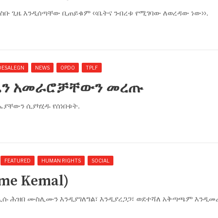
ስቡ ጊዜ እንዲሰጣቸው ቢጠይቁም ‹‹ቤትና ንብረቱ የሚገባው ለወረዳው ነው››.
DESALEGN
NEWS
OPDO
TPLF
ህዴን አመራሮቻቸውን መረጡ
ባኤያቸውን ሲያካሂዱ የሰነበቱት.
FEATURED
HUMAN RIGHTS
SOCIAL
me Kemal)
ሊሱ ሕዝበ ሙስሊሙን እንዲያገለግል፣ እንዲያረጋጋ፣ ወደተሻለ አቅጣጫም እንዲመራ