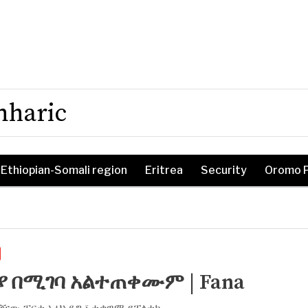
mharic
Ethiopian-Somali region
Eritrea
Security
Oromo 
በሚገባ አልተጠቀሙም | Fana
 ገዥው ፓርቲ ኢህአዴግ ፣ ተቃዋሚ የፖለቲካ.