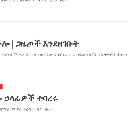
ሎ | ጋዜጦች እንደዘገቡት
አስተሳሰብ ምንጭ ይሆናል ብለን ነው ያሰብነው።… በፋውንዴሽኑ የኢትዮጵያ ሕዝብ
S
ሉ ኃላፊዎች ተባረሩ
ል ካማሽ ዞን ያሶ ወረዳ ውስጥ ከአራት.