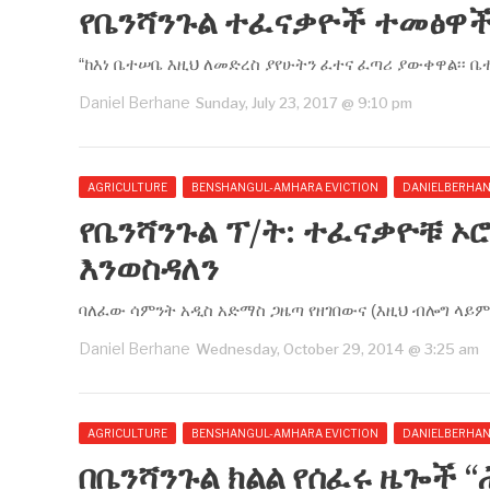
የቤንሻንጉል ተፈናቃዮች ተመፅዋች
“ከእነ ቤተሠቤ እዚህ ለመድረስ ያየሁትን ፈተና ፈጣሪ ያውቀዋል፡፡ ቤ
Daniel Berhane
Sunday, July 23, 2017 @ 9:10 pm
AGRICULTURE
BENSHANGUL-AMHARA EVICTION
DANIELBERHA
የቤንሻንጉል ፕ/ት: ተፈናቃዮቹ 
እንወስዳለን
ባለፈው ሳምንት አዲስ አድማስ ጋዜጣ የዘገበውና (እዚህ ብሎግ ላይም 
Daniel Berhane
Wednesday, October 29, 2014 @ 3:25 am
AGRICULTURE
BENSHANGUL-AMHARA EVICTION
DANIELBERHA
በቤንሻንጉል ክልል የሰፈሩ ዜጐች 