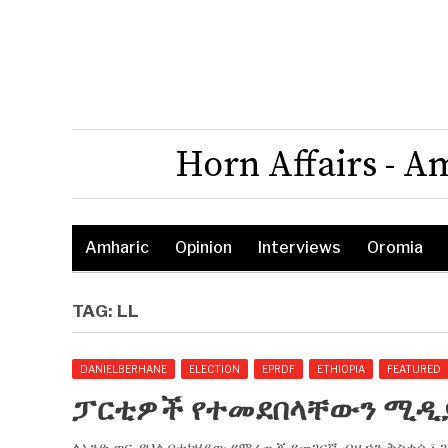
Horn Affairs - A
Amharic
Opinion
Interviews
Oromia
TAG:
LL
DANIELBERHANE
ELECTION
EPRDF
ETHIOPIA
FEATURED
ፓርቲዎች የተመደበላቸውን ሚዲያ 
ለአንድ ወር ያህል በተካሄደው የምረጡኝ የመገናኛ ብዙኃን ቅስቀሳ ፣