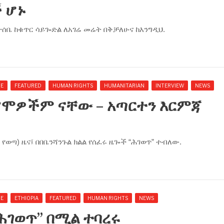
 ሆኑ
ተሰቤ ከቁጥር ሳይጐድል ለአገሬ መሬት በቅቻለሁና ከእንግዲህ.
NE
FEATURED
HUMAN RIGHTS
HUMANITARIAN
INTERVIEW
NEWS
ኦሮሞዎችም ናቸው – አጣርተን እርምጃ
የወጣ) ዜና፤ በበቤንሻንጉል ክልል የሰፈሩ ዜጐች “ሕገወጥ” ተብለው.
NE
ETHIOPIA
FEATURED
HUMAN RIGHTS
NEWS
“ሕገወጥ” በሚል ተባረሩ