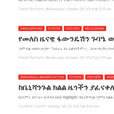
Daniel Berhane
Wednesday, October 29, 2014 @ 3:25 am
DANIELBERHANE
ETHIOPIA
FEATURED
MELES ZENAWI
የመለስ ዜናዊ ፋውንዴሽን ጉባዔ ው
ሰምሓል መለስ ዜናዊ፡- “አሰራሩ እኔ አልገባኝም።….ፋውንዴሽኑ የ
Daniel Berhane
Wednesday, October 29, 2014 @ 3:25 am
BENSHANGUL-AMHARA EVICTION
ETHIOPIA
FEATURED
NEW
ከቤኒሻንጉል ክልል ዜጎችን ያፈናቀ
(በታምሩ ጽጌ እና ውድነህ ዘነበ) Highlight: በቤኒሻንጉል ጉምዝ ክል
Curated Content
Sunday, July 23, 2017 @ 9:10 pm