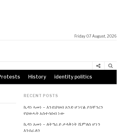
Friday 07 August, 2026
Protests
History
identity politics
RECENT POSTS
ኪዳነ ኣመነ – እንደህዝብ አንድ ሆነናል ያስቸገረን
የህወሓት አስተሳሰብ ነው
ኪዳነ አመነ – ለትግራይ ታላቅነት ሼምለስ ሆነን
እንሰራለን