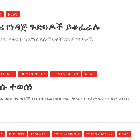
D
NEWS
ሪ የነዳጅ ጉድጓዶች ይቆፈራሉ
ጉድጓድ ቁፋሮ በተጨማሪ ሌሎች ሁለት የነዳጅ ጉድጓዶች.
EATURED
HUMAN RIGHTS
HUMANITARIAN
NEWS
ሱ ተወሰነ
ራ ክልል ተወላጆች ከቤንሻንጉል ክልል ተፈናቅለው በጎጃም ፍኖተሰላም አካባቢ.
NE
ETHIOPIA
FEATURED
HUMAN RIGHTS
HUMANITARIAN
NEWS