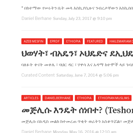
* በከተማው የሠሩትን ቤት መላ እስኪያሲዙና ንብረታቸውን እስኪሰበ
Daniel Berhane
Sunday, July 23, 2017 @ 9:10 pm
AZEB MESFIN
EPRDF
ETHIOPIA
FEATURED
HAILEMARIAM 
ህወሃት፣ ብአዴን፣ ኦህዴድና ደኢ
ባለፉት ቀናት መቀሌ ፣ ባህር ዳር ፣ ሃዋሳ እና አዳማ ከተሞች ላይ ጉ
Curated Content
Saturday, June 7, 2014 @ 5:06 pm
ARTICLES
DANIELBERHANE
ETHIOPIA
ETHIOPIAN MUSLIMS
መጅሊሱ እንዴት ሰነበተ? (Tesho
መጅሊሱ በአዲስ መልክ ከተመረጠ ጥቂት ወራትን አስቆጥሯል፡፡ መጅ
Daniel Berhane
Monday, May 16, 2016 @ 12:10 am