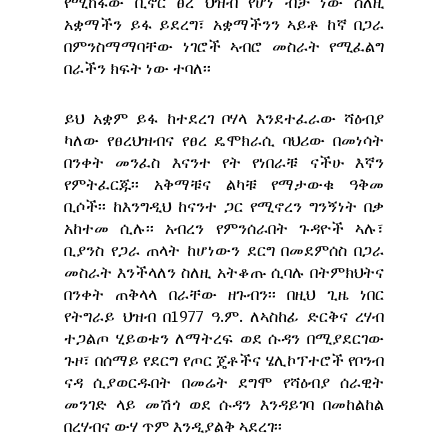
የሚከፋው ቢኖር ፀረ ህዝብ የሆነ ብቻ ነው ስለዚ
አቋማችን ይፋ ይደረግ፣ አቋማችንን ኣይቶ ከኛ በጋራ
በምንስማማባቸው ነገሮች ኣብሮ መስራት የሚፈልግ
በራችን ክፍት ነው ተባለ፡፡
ይህ አቋም ይፋ ከተደረገ ቦሃላ እንደተፈራው ሻዕብያ
ካለው የፀረህዝብና የፀረ ዴሞክራሲ ባህሪው በመነሳት
በንቀት መንፈስ እናንተ የት የነበራቹ ናችሁ እኛን
የምትፈርጁ፡፡ አቅማቹና ልካቹ የማታውቁ ዓቅመ
ቢሶች፡፡ ከእንግዲህ ከናንተ ጋር የሚኖረን ግንኝነት በቃ
አከተመ ሲሉ፡፡ አብረን የምንሰራበት ጉዳዮች ኣሉ፣
ቢያንስ የጋራ ጠላት ከሆነውን ደርግ በመደምሰስ በጋራ
መስራት እንችላለን ስለዚ አትቆጡ ሲባሉ በትምክህትና
በንቀት ጠቅላላ በራቸው ዘጉብን፡፡ በዚህ ጊዜ ነበር
የትግራይ ህዝብ በ1977 ዓ.ም. ለኣስከፊ ድርቅና ረሃብ
ተጋልጦ ሂይወቱን ለማትረፍ ወደ ሱዳን በሚያደርገው
ጉዞ፣ በሰማይ የደርግ የጦር ጄቶችና ሄሊኮፕተሮች የቦንብ
ናዳ ሲያወርዱበት በመሬት ደግሞ የሻዕብያ ሰራዊት
መንገድ ላይ መሽጎ ወደ ሱዳን እንዳይገባ በመከልከል
በረሃብና ውሃ ጥም እንዲያልቅ ኣደረገ፡፡