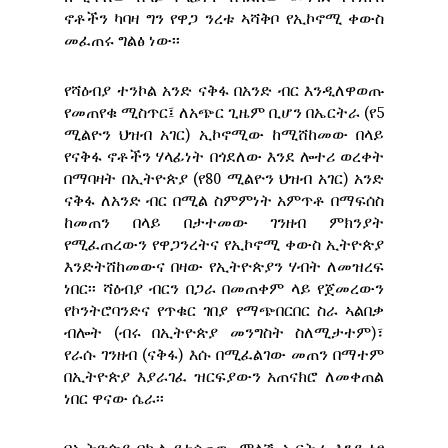
ኖቶችን ካባዛ ግን የዋጋ ንረቱ ኣሻቅቦ የኢኮኖሚ ቀውስ
መፈጠሩ ግልፅ ነው፡፡
የሻዕብያ ተንኮል አንድ ናቅፋ በአንድ ብር እንዲለዋወጡ
የመጠየቁ ሚስጥር፤ ለአጭር ጊዜም ቢሆን በኤርትራ (የ5
ሚልዮን ህዝብ አገር) ኢኮኖሚው ከሚሸከመው በላይ
የናቅፋ ኖቶችን ሃላፊነት በጎደለው እንደ ሎተሪ ወረቀት
በማባዛት በኢትዮጵያ (የ80 ሚልዮን ህዝብ አገር) አንድ
ናቅፋ ለአንድ ብር በሚል ስምምነት አምጥቶ በማፍሰስ
ከመጠን በላይ በታተመው ገንዘብ ምክንያት
የሚፈጠረውን የዋጋንረትና የኢኮኖሚ ቀውስ ኢትዮጵያ
እንድትሸከመውና በዛው የኢትዮጵያን ሃብት ለመዝረፍ
ነበር፡፡ ሻዕብያ ብርን በጋራ በመጠቀም ላይ የጀመረውን
የኮንትሮባንድና የጥቁር ገበያ የማጭበርበር ስራ ኣልበቃ
ብሎት (ብሩ በኢትዮጵያ መንግስት ስለሚታተም)፣
የራሱ ገንዘብ (ናቅፋ) እሱ በሚፈልገው መጠን በማተም
በኢትዮጵያ እያራገፈ ዝርፍያውን አጠናክሮ ለመቀጠል
ነበር ዋናው ሴራ፡፡