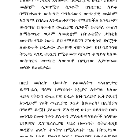
ያለውን ጥንካሬና ድክመት፣ በውጪያዊ ሁኔታ ያለውን
መልካም ኣጋጣሚና ስጋቶች በዝርዝር ለይቶ
በማስቀመጥ ውስጣዊ ጥንካሬውና ውጭያዊ መልካም
ኣጋጣሚ በበለጠ እንዲጠቀምበት የሚያስችል እንዲሁም
ውስጣዊ ድክመቱና ውጪያዊ ስጋቶች በተቻለ መጠን
ለማስወገድ ወይም ለመቋቋም ስትራቴጂና ታክቲክ
መቀየስ የግድ ነው፡፡ ይህ የማያደርግ ፖለቲካዊ ድርጅት
ለውድቀት ሁኔታው ያመቻቸ ብቻ ነው፡፡ ይህ ሳይንሳዊ
ትንታኔ ኣንዴ ተደርጎ የሚቀመጥ ሳይሆን ቀጣይና ካለው
ውስጣዊና ውጫዊ ለውጦች በየጊዜው እያጣጣሙ
መሄድ ይጠይቃል፡፡
በዚህ መሰረት ህወሓት የቆመለትን የኣብዮታዊ
ዴሞክራሲ ዓላማ ከማሳካት ኣኳያና ለትግሉ ካለው
ፋይዳ የቅርብ ውጪያዊ ሁኔታ (በትግራይና ኢትዮጵያ)
እንዲሁም የሩቅ ውጪያዊ ሁኔታ (በኣፍሪካ፣ በኤሽያና
በዓለም ደረጃ) ያለውን ፖለቲካዊ ሁኔታ ሳይንሳዊ በሆነ
መንገድ በመተንተን ያሉትን ፖለቲካዊ ሃይሎች ካላቸው
ህዝባዊና ዴሞክራሲያዊ ባህሪ በመነሳት ስትራቴጂክ
ወዳጅና ጠላት ተንትኖ በሚለይበት ጊዜ ከትንታኔው
ውጤት አንዱ ሻዕብያ ነበርና ሻዕብያም ስትራቴጂያዊ