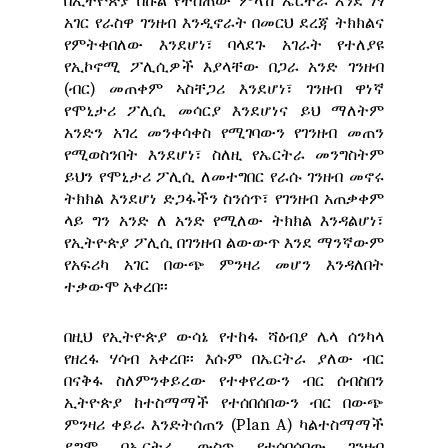
በኢትዮጵያ በኩል የተሰጠው ምላሽ ኤርትራ እንደ ነፃ
አገር የራስዋ ገንዘብ እንዲኖራት በመርህ ደረጃ ትክክልና
የምትቀበለው እንደሆነ፣ ባላደጉ አገራት የተለያዩ
የኢኮኖሚ ፖሊሲዎች እያላቸው በጋራ አንድ ገንዘብ
(ብር) መጠቀም ኣስቸጋሪ እንደሆነ፣ ገንዘብ ዋነኛ
የሞኒታሪ ፖሊሲ መሳርያ እንደሆነና ይህ ማለትም
አንድን አገረ መንቀሳቀስ የሚገባውን የገንዘብ መጠን
የሚወስንበት እንደሆነ፣ ስለዚ የኤርትራ መንግስትም
ይህን የሞኒታሪ ፖሊሲ ለመተግበር የራሱ ገንዘብ መኖሩ
ትክክል እንደሆነ ድጋፋችን ስንሰጥ፣ የገንዘብ አጠቃቀም
ላይ ግን አንድ ለ አንድ የሚለው ትክክል እንዳልሆነ፣
የኢትዮጵያ ፖሊሲ በገንዘብ ልውውጥ እንደ ማንኛውም
የአፍሪካ አገር በውጭ ምንዛሪ መሆን እንዳለበት
ተቃውሞ አቀረበ፡፡
በዚህ የኢትዮጵያ ውሳኔ የተከፋ ሻዕብያ ሌላ ሰንካላ
የዘረፋ ሃሳብ አቀረበ፡፡ እሱም በኤርትራ ያለው ብር
በናቅፋ ስለምንቀይረው የተቀየረውን ብር ሰብስበን
ኢትዮጵያ ከተስማማች የተሰበሰበውን ብር በውጭ
ምንዛሪ ቀይራ እንድትሰጠን (Plan A) ካልተስማማች
ደግሞ በኤርትራ ውስጥ የተሰበሰበው ገንዘብ