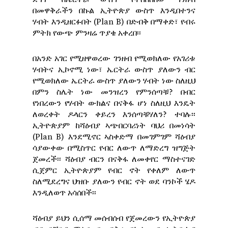
በመዋቅራችን በኩል ኢትዮጵያ ውስጥ እንዲበተንና
ሃብት እንዲዘርፉበት (Plan B) በድብቅ በማቀድ፣ የብሩ
ምትክ የውጭ ምንዛሬ ጥያቄ አቀረበ፡፡
በአንድ አገር የሚዘዋወረው ገንዘብ የሚወክለው የአገሪቱ
ሃብትና ኢኮኖሚ ነው፣ ኤርትራ ውስጥ ያለውን ብር
የሚወክለው ኤርትራ ውስጥ ያለውን ሃብት ነው ስለዚህ
በምን ስሌት ነው መንዝረን የምንሰጣቹ? በብር
የነበረውን የሃብት ውክልና በናቅፋ ሆነ ስለዚህ እንዴት
ለወረቀት ዶላርን ቀይረን እንሰጣቹሃለን? ተባሉ፡፡
ኢትዮጵያም ከሻዕብያ ኣጭበርባሪነት ባህሪ በመነሳት
(Plan B) እንደሚኖር ኣስቀድማ በመገምገም ሻዕብያ
ሳያውቀው በሚስጥር የብር ለውጥ ለማድረግ ዝግጅት
ጀመረች፡፡ ሻዕብያ ብርን በናቅፋ ለመቀየር ማስተናገድ
ሲጀምር ኢትዮጵያም የብር ኖት የቀለም ለውጥ
ስለሚደረግና ህዝቡ ያለውን የብር ኖት ወደ ባንኮች ሄዶ
እንዲለወጥ አሳሰበች፡፡
ሻዕብያ ይህን ሲሰማ መሰብሰብ የጀመረውን የኢትዮጵያ