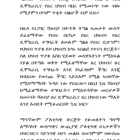
ዴሞክራሲና የፀረ ህዝብ ባህሪ የሚመነጭ ነው ብሎ
የሚያምን በጣም ጥቂት ብልሆች ብቻ ነበሩ፡፡
በሌላ ኣነጋገር ሻዕብያ በትጥቅ ትግል ኣመታት ውስጥ
ይፈፅማቸው የነበሩ በርካታ የፀረ ህዝብና የፀረ
ዴሞክራሲ ተግባራት ለሁሉም ግልፅ የነበረ ቢሆንም፣
የህዝብ ጥያቄ ይዞ ህዝብን ከጎኑ ኣሰልፎ የተነሳ ድርጅት፣
ስለ ህዝብ ጥያቄ እስከ ሂይወት መስዋእትነት የሚከፍል
ሃይል በትግሉ ወቅት የሚፈፅማቸው ፀረ ህዝብና ፀረ
ዴሞክራሲ ተግባራት እንደ የኣፈፃፀም ችግር እንጂ
ከባህሪው የመነጨ ችግር ኣይደለም የሚል ኣብዛኛው
የሚስማማበት ጉዳይ ነው የነበረው፡፡ በዚህ ጊዜ ሻዕብያ
ከሚፈፅማቸው ተግባራትና የሚከተላቸው መርሆዎች
በመነሳት ሻዕብያ ፀረ ዴሞክራሲና ፀረ ህዝብ ነው ማለት
እንደ እብደት የሚቆጠርበት ጊዜ ነበር፡፡
ማንኛውም ፖለቲካዊ ድርጅት የቆመለትን ዓላማ
ለማሳካት ውስጣዊና ውጪያዊ ፖለቲካዊ ሁኔታዎችን
በዝርዝርና ሳይንሳዊ በሆነ መልኩ በመገምገም በውስጡ