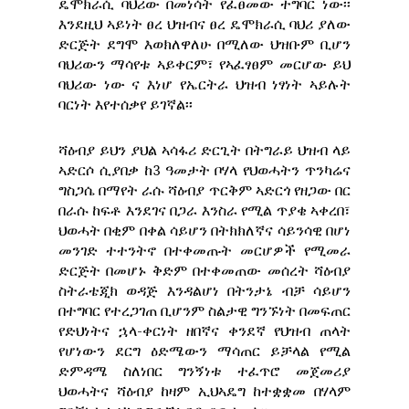
ዴሞክራሲ ባህሪው በመነሳት የፈፀመው ተግባር ነው፡፡
እንደዚህ ኣይነት ፀረ ህዝብና ፀረ ዴሞክራሲ ባህሪ ያለው
ድርጅት ደግሞ እወክለዋለሁ በሚለው ህዝቡም ቢሆን
ባህሪውን ማሳየቱ ኣይቀርም፣ የኣፈፃፀም መርሆው ይህ
ባህሪው ነው ና እነሆ የኤርትራ ህዝብ ነፃነት ኣይሉት
ባርነት እየተሰቃየ ይገኛል፡፡
ሻዕብያ ይህን ያህል ኣሳፋሪ ድርጊት በትግራይ ህዝብ ላይ
ኣድርሶ ሲያበቃ ከ3 ዓመታት ቦሃላ የህወሓትን ጥንካሬና
ግስጋሴ በማየት ራሱ ሻዕብያ ጥርቅም ኣድርጎ የዘጋው በር
በራሱ ከፍቶ እንደገና በጋራ እንስራ የሚል ጥያቄ ኣቀረበ፣
ህወሓት በቂም በቀል ሳይሆን በትክክለኛና ሳይንሳዊ በሆነ
መንገድ ተተንትኖ በተቀመጡት መርሆዎች የሚመራ
ድርጅት በመሆኑ ቅድም በተቀመጠው መሰረት ሻዕብያ
ስትራቴጂክ ወዳጅ እንዳልሆነ በትንታኔ ብቻ ሳይሆን
በተግባር የተረጋገጠ ቢሆንም ስልታዊ ግንኙነት በመፍጠር
የድህነትና ኋላ-ቀርነት ዘበኛና ቀንደኛ የህዝብ ጠላት
የሆነውን ደርግ ዕድሜውን ማሳጠር ይቻላል የሚል
ድምዳሜ ስለነበር ግንኝነቱ ተፈጥሮ መጀመሪያ
ህወሓትና ሻዕብያ ከዛም ኢህኣዴግ ከተቋቋመ በሃላም