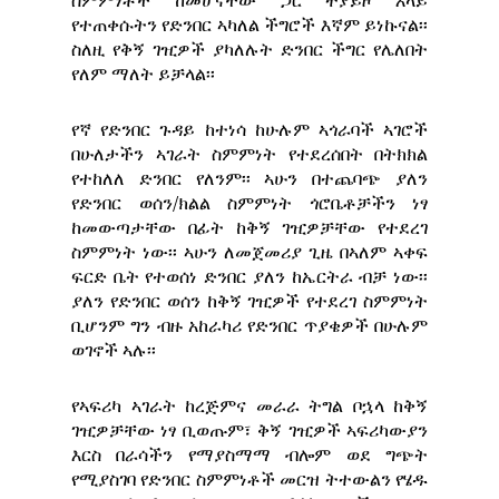
ስምምነቶች ከመሆናቸው ጋር ተያይዞ እላይ
የተጠቀሱትን የድንበር ኣካለል ችግሮች እኛም ይነኩናል፡፡
ስለዚ የቅኝ ገዢዎች ያካለሉት ድንበር ችግር የሌለበት
የለም ማለት ይቻላል፡፡
የኛ የድንበር ጉዳይ ከተነሳ ከሁሉም ኣጎራባች ኣገሮች
በሁለታችን ኣገራት ስምምነት የተደረሰበት በትክክል
የተከለለ ድንበር የለንም፡፡ ኣሁን በተጨባጭ ያለን
የድንበር ወሰን/ክልል ስምምነት ጎሮቤቶቻችን ነፃ
ከመውጣታቸው በፊት ከቅኝ ገዢዎቻቸው የተደረገ
ስምምነት ነው፡፡ ኣሁን ለመጀመሪያ ጊዜ በኣለም ኣቀፍ
ፍርድ ቤት የተወሰነ ድንበር ያለን ከኤርትራ ብቻ ነው፡፡
ያለን የድንበር ወሰን ከቅኝ ገዢዎች የተደረገ ስምምነት
ቢሆንም ግን ብዙ አከራካሪ የድንበር ጥያቄዎች በሁሉም
ወገኖች ኣሉ፡፡
የኣፍሪካ ኣገራት ከረጅምና መራራ ትግል ቦኋላ ከቅኝ
ገዢዎቻቸው ነፃ ቢወጡም፣ ቅኝ ገዢዎች ኣፍሪካውያን
እርስ በራሳችን የማያስማማ ብሎም ወደ ግጭት
የሚያስገባ የድንበር ስምምነቶች መርዝ ትተውልን የሄዱ