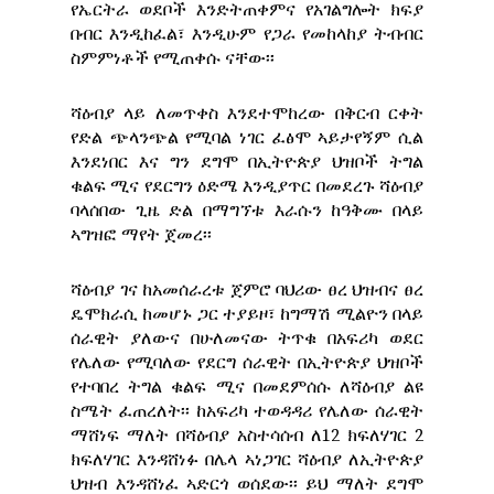
የኤርትራ ወደቦች እንድትጠቀምና የአገልግሎት ክፍያ
በብር እንዲከፈል፣ እንዲሁም የጋራ የመከላከያ ትብብር
ስምምነቶች የሚጠቀሱ ናቸው፡፡
ሻዕብያ ላይ ለመጥቀስ እንደተሞከረው በቅርብ ርቀት
የድል ጭላንጭል የሚባል ነገር ፈፅሞ ኣይታየኝም ሲል
እንደነበር እና ግን ደግሞ በኢትዮጵያ ህዝቦች ትግል
ቁልፍ ሚና የደርግን ዕድሜ እንዲያጥር በመደረጉ ሻዕብያ
ባላሰበው ጊዜ ድል በማግኘቱ እራሱን ከዓቅሙ በላይ
ኣግዝፎ ማየት ጀመረ፡፡
ሻዕብያ ገና ከአመሰራረቱ ጀምሮ ባህሪው ፀረ ህዝብና ፀረ
ዴሞክራሲ ከመሆኑ ጋር ተያይዞ፣ ከግማሽ ሚልዮን በላይ
ሰራዊት ያለውና በሁለመናው ትጥቁ በአፍሪካ ወደር
የሌለው የሚባለው የደርግ ሰራዊት በኢትዮጵያ ህዝቦች
የተባበረ ትግል ቁልፍ ሚና በመደምሰሱ ለሻዕብያ ልዩ
ስሜት ፈጠረለት፡፡ ከአፍሪካ ተወዳዳሪ የሌለው ሰራዊት
ማሸነፍ ማለት በሻዕብያ አስተሳሰብ ለ12 ክፍለሃገር 2
ክፍለሃገር እንዳሸነፉ በሌላ ኣነጋገር ሻዕብያ ለኢትዮጵያ
ህዝብ እንዳሸነፈ ኣድርጎ ወሰደው፡፡ ይህ ማለት ደግሞ