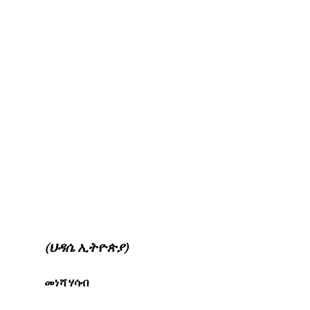
(ህዳሴ ኢትዮጵያ)
መነሻ ሃሳብ