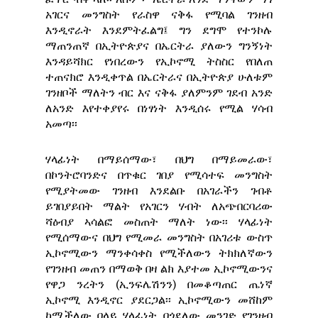
አገርና መንግስት የራስዋ ናቅፋ የሚባል ገንዘብ
እንዲኖራት እንደምትፈልግ፤ ግን ደግሞ የተንኮሉ
ማጠንጠኛ በኢትዮጵያና በኤርትራ ያለውን ግንኝነት
እንዳይሻክር የነበረውን የኢኮኖሚ ትስስር የበለጠ
ተጠናክሮ እንዲቀጥል በኤርትራና በኢትዮጵያ ሁለቱም
ገንዘቦች ማለትን ብር እና ናቅፋ ያለምንም ገደብ አንድ
ለአንድ እየተቀያየሩ በነፃነት እንዲሰሩ የሚል ሃሳብ
አመጣ፡፡
ሃላፊነት በማይሰማው፣ በህግ በማይመራው፣
በኮንትሮባንድና በጥቁር ገበያ የሚሳተፍ መንግስት
የሚያትመው ገንዘብ እንደልቡ በአገራችን ገብቶ
ይገበያይበት ማልት የአገርን ሃብት ለአጭበርባሪው
ሻዕብያ ኣሳልፎ መስጠት ማለት ነው፡፡ ሃላፊነት
የሚሰማውና በህግ የሚመራ መንግስት በአገሪቱ ውስጥ
ኢኮኖሚውን ማንቀሳቀስ የሚችለውን ትክክለኛውን
የገንዘብ መጠን በማወቅ በዛ ልክ እያተመ ኢኮኖሚውንና
የዋጋ ንረትን (ኢንፍሌሽንን) በመቆጣጠር ጤነኛ
ኢኮኖሚ እንዲኖር ያደርጋል፡፡ ኢኮኖሚውን መሸከም
ከሚችለው በላይ ሃላፊነት በጎደለው መንገድ የገንዘብ