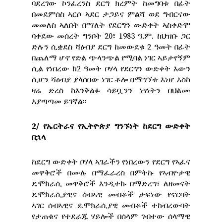
ባደረገው ኮንፈረንስ ደርግ ክረምት ከመግባቱ በፊት
በመደምሰስ ኣርሶ ኣደር ታጋይና ምልሻ ወደ ግብርናው
መመለስ ኣለበት በማለት የደርግን ውድቀት ኣስቀድሞ
ባቀደው መሰረት ግንቦት 20፣ 1983 ዓ.ም. ከህዝቡ ጋር
ድሉን ሲቋደስ ሻዕብያ ደርግ ከመውደቁ 2 ዓመት በፊት
በጨለማ ሆኖ የድል ጭላንጭል የሚባል ነገር ኣይታየኝም
ሲል የነበረው ከ2 ዓመት ቦሃላ የደርግን ውድቀት እውን
ሲሆን ሻዕብያ ያላሰበው ነገር ቶሎ በማግኘቱ እነሆ እስከ
ዛሬ ድረስ ከእንቅልፉ ሳይቧንን ነፃነትን በህልሙ
እያጣጣመ ይገኛል፡፡
2/ የኤርትራና የኢትዮጵያ ግንኙነት ከደርግ ውድቀት
በኋላ
ከደርግ ውድቀት ቦሃላ ኣገራችን የነበረውን የደርግ የኣፈና
መዋቅሮች በሙሉ በማፈራረስ በምትኩ የኣብዮታዊ
ዴሞክራሲ መዋቅሮች እንዲተኩ በማድረግ፣ ለዘመናት
ዴሞክራሲያዊና ሰብኣዊ መብቶች ታፍነው የኖርባት
ኣገር ሰብኣዊና ዴሞክራሲያዊ መብቶች ተከብረውባት
የታጠቁና የተደራጁ ሃይሎች በሰላም ገብተው ሰላማዊ