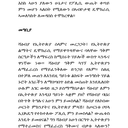
እስከ ኣሁን ያለውን ሁኔታና የፖሊሲ ውጤት ቀጣይ
ምን መሆን ኣለበት የሚለውን በኣብዮታዊ ዴሞክራሲ
ኣመለካከት ለመዳሰስ ተሞክረዋል፡፡
መግቢያ
ሻዕብያ የኢትዮጵያ ሰላምና መረጋጋት፣ የኢትዮጵያ
ልማትና ዴሞክራሲ የማይዋጥላቸውና ባላቸው ዓቅም
ስርዓታችን ለማፍረስ ከሚሰሩት ሃይሎች ውስጥ ኣንዱና
ዋነኛው ነው፡፡ ሻዕብያ ዓቅም ካገኘ ኢትዮጵያን
ለማፈራረስ የማይፈንቅለው ድንጋይ የለም፡፡ ስለዚ
በተቻለ መጠን ለእንደዚ ዓይነቱ ልክፍት መንግስት ሃይል
ኑሮት አገራችን ለማበጣበጥ ዕድል መሰጠት እንደሌለበት
ሁሉም አገር ወዳድ ዜጋ ይስማማበታል፡፡ ሻዕብያ ለምን
በኢትዮጵያ እንዲህ ዓይነት ኣቋም ያዘ? የሻዕብያ ባህሪ
በትጥቅ ትግሉና አሁን ምን ይመስላል? ሻዕብያ የለኮሰው
ጦርነት ምክንያትና የኢትዮጵያ ምላሽ፣ ከጦርነቱ ቦሃላ
ኢህኣዴግ የተከተለው ፖሊሲ ምን ይመስላል? ውጤቱስ
እንዴት ይመዘናል? ግን ሻዕብያ አሁን በርግጥ ኢትዮጵያን
የማተራመስና የማፈራረስ ዓቅሙና ብቃቱ ኣለውን?