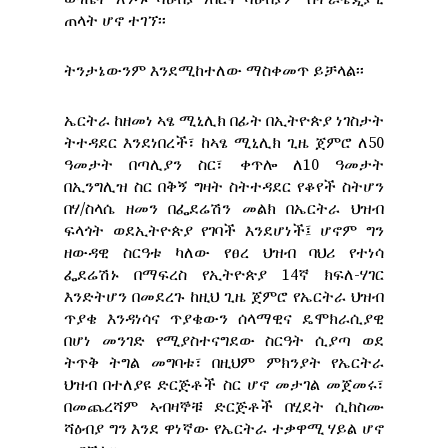
ጠላት ሆኖ ተገኘ፡፡
ትንታኔውንም እንደሚከተለው ማስቀመጥ ይቻላል፡፡
ኤርትራ ከዘመነ ኣፄ ሚኒሊክ በፊት በኢትዮጵያ ነገስታት
ትተዳደር እንደነበረች፣ ከኣፄ ሚኒሊክ ጊዜ ጀምሮ ለ50
ዓመታት በጣሊያን ስር፣ ቀጥሎ ለ10 ዓመታት
በኢንግሊዝ ስር በቅኝ ግዛት ስትተዳደር የቆየች ስትሆን
በሃ/ስላሴ ዘመን በፌደሬሽን መልክ በኤርትራ ህዝብ
ፍላጎት ወደኢትዮጵያ የገባች እንደሆነች፤ ሆኖም ግን
ዘውዳዊ ስርዓቱ ካለው የፀረ ህዝብ ባህሪ የተነሳ
ፌደሬሽኑ በማፍረስ የኢትዮጵያ 14ኛ ክፍለ-ሃገር
እንድትሆን በመደረጉ ከዚህ ጊዜ ጀምሮ የኤርትራ ህዝብ
ጥያቄ እንዳነሳና ጥያቄውን ሰላማዊና ዴሞክራሲያዊ
በሆነ መንገድ የሚያስተናግደው ስርዓት ሲያጣ ወደ
ትጥቅ ትግል መግባቱ፣ በዚህም ምክንያት የኤርትራ
ህዝብ በተለያዩ ድርጅቶች ስር ሆኖ መታገል መጀመሩ፣
በመጨረሻም ኣብዛኞቹ ድርጅቶች በሂደት ሲከስሙ
ሻዕብያ ግን እንደ ዋነኛው የኤርትራ ተቃዋሚ ሃይል ሆኖ