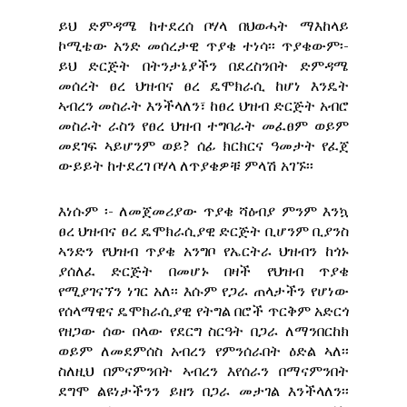
ይህ ድምዳሜ ከተደረሰ ቦሃላ በህወሓት ማእከላይ
ኮሚቴው አንድ መሰረታዊ ጥያቄ ተነሳ፡፡ ጥያቄውም፡-
ይህ ድርጅት በትንታኔያችን በደረስንበት ድምዳሜ
መሰረት ፀረ ህዝብና ፀረ ዴሞክራሲ ከሆነ እንዴት
ኣብረን መስራት እንችላለን፣ ከፀረ ህዝብ ድርጅት አብሮ
መስራት ራስን የፀረ ህዝብ ተግባራት መፈፀም ወይም
መደገፍ ኣይሆንም ወይ? ሰፊ ክርክርና ዓመታት የፈጀ
ውይይት ከተደረገ ቦሃላ ለጥያቄዎቹ ምላሽ አገኙ፡፡
እነሱም ፡- ለመጀመሪያው ጥያቄ ሻዕብያ ምንም እንኳ
ፀረ ህዝብና ፀረ ዴሞክራሲያዊ ድርጅት ቢሆንም ቢያንስ
ኣንድን የህዝብ ጥያቄ አንግቦ የኤርትራ ህዝብን ከጎኑ
ያሰለፈ ድርጅት በመሆኑ በዛች የህዝብ ጥያቄ
የሚያገናኘን ነገር አለ፡፡ እሱም የጋራ ጠላታችን የሆነው
የሰላማዊና ዴሞክራሲያዊ የትግል በሮች ጥርቅም አድርጎ
የዘጋው ሰው በላው የደርግ ስርዓት በጋራ ለማንበርከክ
ወይም ለመደምሰስ አብረን የምንሰራበት ዕድል ኣለ፡፡
ስለዚህ በምናምንበት ኣብረን እየሰራን በማናምንበት
ደግሞ ልዩነታችንን ይዘን በጋራ መታገል እንችላለን፡፡