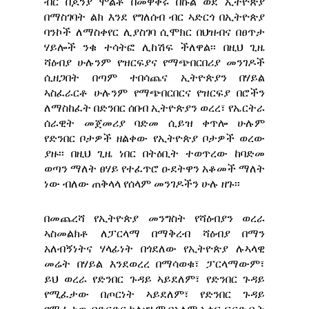
ብር በጆንያ ሞልቶ በመዋቅሩ በኩል ወደ ኢትዮጵያ
በማስገባት ልክ እንደ የግለሰብ ብር ኣድርጎ በኢትዮጵያ
ባንኮች ለማስቀየር ሊያስገባ ሲሞክር በህዝብና በፀጥታ
ሃይሎች ንቁ ተሳትፎ ሊከሽፍ ችለዋል፡፡ በዚህ ጊዜ
ሻዕብያ ሁሉንም የዝርፍያና የማጭበርበሪያ መንገዶች
ሲዘጋበት በጣም ተበሳጨና ኢትዮጵያን በሃይል
ኣስፈራርቶ ሁሉንም የማጭበርበርና የዝርፍያ በሮችን
ለማስከፈት በድንበር ሰበብ ኢትዮጵያን ወረረ፣ የኤርትራ
ሰራዊት መጀመሪያ ባድመ ሲይዝ ቀጥሎ ሁሉም
የድንበር ቦታዎች ዘልቀው የኢትዮጵያ ቦታዎች ወረው
ያዙ፡፡ በዚህ ጊዜ ነበር በትዕቢት ተወጥረው ከባድመ
ወጣን ማለት ፀሃይ የተፈጥሮ ዑደትዋን አቆመች ማለት
ነው ብለው ጠቅላላ የሰላም መንገዶችን ሁሉ ዘጉ፡፡
በመጨረሻ የኢትዮጵያ መንግስት የሻዕብያን ወረራ
ኣስመልክቶ ለፓርላማ በማቅረብ ሻዕብያ በማን
አለብኝነትና ሃላፊነት በጎደለው የኢትዮጵያ ሉኣላዊ
መሬት በሃይል እንደወረረ በማሳወቁ፣ ፓርላማውም፣
ይህ ወረራ የድንበር ጉዳይ ኣይደለም፣ የድንበር ጉዳይ
የሚፈታው በጦርነት ኣይደለም፣ የድንበር ጉዳይ