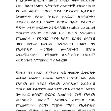
የሚፈታው በድርድር ካልሆነም በኣለም ኣቀፍ ፍርድ ቤት
ነው፡፡ ስለዚህ ኣሁን ኢትዮጵያ እየጠየቀች ያለው ባድመ
የኔ ነው ወይም የድንበር ጥያቄ ኣይደለም፤ ኢትዮጵያ
እየጠየቀች ያለው ክብሬን ተደፈረ፣ ሉኣላዊነቴን
ተደፈረ፣ ስለዚህ ከሰላም ድርድሩ በፊት ያለምንም
ቅድመ ሁኔታ ወረራው እንዲቀለበስ (Status co ante)
ማለትም ሻዕብያ ከወረረው ቦታ ባፋጣኝ እንዲወጣ፣
የሚጠይቀው የድንበር ጥያቄ ካለም ህጋዊና ሰላማዊ
በሆነ መንገድ በድርድር እንዲፈታ፣ ካልሆነ ግን
የኢትዮጵያ መንግስት ሉኣላዊነቱን በሃይል
እንደሚያረጋግጥ በማሳወቅ ለኢትዮጵያ ህዝብም
ዳርድንበሩን ለማስከበር ጥሪ ኣቀረበ፡፡
ሻዕብያ ግን በደርግ ያገኘውን ድል ትዕቢት ፈጥሮለት
ጠቅላላ ኣፍሪካን በሙሉ ኣሳንሶ በማየት እሱ ራሱ
የአፍሪካ ልዩ ሃይል፣ የአፍሪካ እስራኤል፣ ኤርትራዊ
ማለት ልዩ ተፈጥሮና መለኮታዊ ሃይል እንዳለው ኣድርጎ
በመቁጠር ለሰላም ድርድር ሊጠይቁት የሄዱ የኣፍሪካ
መንግስታት መሪዎች እየሰደበና እያዋረደ ነበር
የሚሰዳቸው፡፡ ደርግን ማሸነፍ ማለት የኢትዮጵያ
ህዝብን ማሸነፍ ኣድርጎ ነበር የወሰደው ምክንያቱም