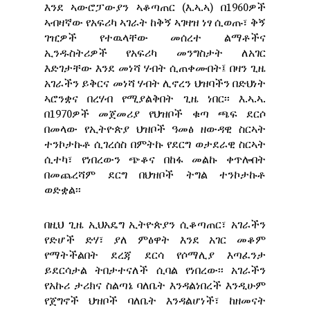
እንደ ኣውሮፓውያን ኣቆጣጠር (እ.ኣ.ኣ) በ1960ዎች
ኣብዛኛው የአፍሪካ ኣገራት ከቅኝ ኣገዛዝ ነፃ ሲወጡ፣ ቅኝ
ገዢዎች የተዉላቸው መሰረተ ልማቶችና
ኢንዱስትሪዎች የአፍሪካ መንግስታት ለአገር
እድገታቸው እንደ መነሻ ሃብት ሲጠቀሙበት፤ በዛን ጊዜ
አገራችን ይቅርና መነሻ ሃብት ሊኖረን ህዝባችን በድህነት
ኣሮንቋና በረሃብ የሚያልቅበት ጊዜ ነበር፡፡ እ.ኣ.ኣ.
በ1970ዎች መጀመሪያ የህዝቦች ቁጣ ጫፍ ደርሶ
በመላው የኢትዮጵያ ህዝቦች ዓመፅ ዘውዳዊ ስርኣት
ተንኮታኩቶ ሲገረሰስ በምትኩ የደርግ ወታደራዊ ስርኣት
ሲተካ፣ የነበረውን ጭቆና በከፋ መልኩ ቀጥሎበት
በመጨረሻም ደርግ በህዝቦች ትግል ተንኮታኩቶ
ወድቋል፡፡
በዚህ ጊዜ ኢህአዴግ ኢትዮጵያን ሲቆጣጠር፣ አገራችን
የድሆች ድሃ፣ ያለ ምፅዋት እንደ አገር መቆም
የማትችልበት ደረጃ ደርሳ የሶማሊያ እጣፈንታ
ይደርሳታል ትበታተናለች ሲባል የነበረው፡፡ አገራችን
የአኩሪ ታሪክና ስልጣኔ ባለቤት እንዳልነበረች እንዲሁም
የጀግኖች ህዝቦች ባለቤት እንዳልሆነች፣ ከዘመናት