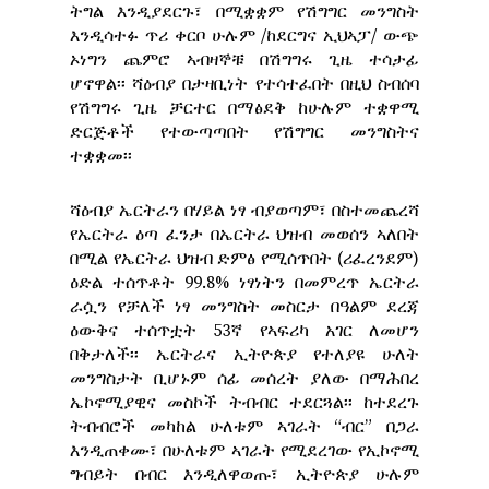
ትግል እንዲያደርጉ፣ በሚቋቋም የሽግግር መንግስት
እንዲሳተፉ ጥሪ ቀርቦ ሁሉም /ከደርግና ኢህኣፓ/ ውጭ
ኦነግን ጨምሮ ኣብዛኞቹ በሽግግሩ ጊዜ ተሳታፊ
ሆኖዋል፡፡ ሻዕብያ በታዛቢነት የተሳተፈበት በዚህ ስብሰባ
የሽግግሩ ጊዜ ቻርተር በማፅደቅ ከሁሉም ተቋዋሚ
ድርጅቶች የተውጣጣበት የሽግግር መንግስትና
ተቋቋመ፡፡
ሻዕብያ ኤርትራን በሃይል ነፃ ብያወጣም፣ በስተመጨረሻ
የኤርትራ ዕጣ ፈንታ በኤርትራ ህዝብ መወሰን ኣለበት
በሚል የኤርትራ ህዝብ ድምፅ የሚሰጥበት (ሪፈረንደም)
ዕድል ተሰጥቶት 99.8% ነፃነትን በመምረጥ ኤርትራ
ራሷን የቻለች ነፃ መንግስት መስርታ በዓልም ደረጃ
ዕውቅና ተሰጥቷት 53ኛ የኣፍሪካ አገር ለመሆን
በቅታለች፡፡ ኤርትራና ኢትዮጵያ የተለያዩ ሁለት
መንግስታት ቢሆኑም ሰፊ መሰረት ያለው በማሕበረ
ኤኮኖሚያዊና መስኮች ትብብር ተደርጓል፡፡ ከተደረጉ
ትብብሮች መካከል ሁለቱም ኣገራት “ብር” በጋራ
እንዲጠቀሙ፣ በሁለቱም ኣገራት የሚደረገው የኢኮኖሚ
ግብይት በብር እንዲለዋወጡ፣ ኢትዮጵያ ሁሉም