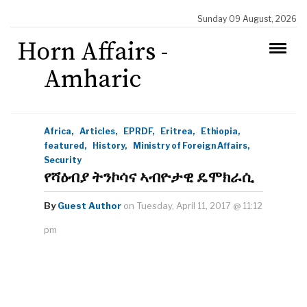
Sunday 09 August, 2026
Horn Affairs -
Amharic
Africa,
Articles,
EPRDF,
Eritrea,
Ethiopia,
featured,
History,
Ministry of Foreign Affairs,
Security
የሻዕብያ ትንኮሳና ኣብዮታዊ ዴሞክራሲ
By
Guest Author
on Tuesday, April 11, 2017 @ 11:12
pm