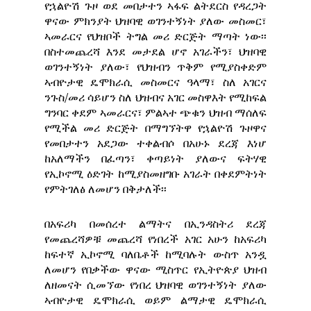
የኋልዮሽ ጉዞ ወደ መበታተን ኣፋፍ ልትደርስ የዳረጋት
ዋናው ምክንያት ህዝባዊ ወገንተኝነት ያለው መስመር፣
ኣመራርና የህዝቦች ትግል መሪ ድርጅት ማጣት ነው፡፡
በስተመጨረሻ እንደ መታደል ሆኖ አገራችን፣ ህዝባዊ
ወገንተኝነት ያለው፣ የህዝብን ጥቅም የሚያስቀድም
ኣብዮታዊ ዴሞክራሲ መስመርና ዓላማ፣ ስለ አገርና
ንጉስ/መሪ ሳይሆን ስለ ህዝብና አገር መስዋእት የሚከፍል
ግንባር ቀደም ኣመራርና፣ ምልኣተ ጭቁን ህዝብ ማሰለፍ
የሚችል መሪ ድርጅት በማግኘትዋ የኋልዮሽ ጉዞዋና
የመበታተን አደጋው ተቀልብሶ በአሁኑ ደረጃ እነሆ
ከአለማችን በፈጣን፣ ቀጣይነት ያለውና ፍትሃዊ
የኢኮኖሚ ዕድገት ከሚያስመዘግቡ አገራት በቀደምትነት
የምትገለፅ ለመሆን በቅታለች፡፡
በአፍሪካ በመሰረተ ልማትና በኢንዳስትሪ ደረጃ
የመጨረሻዎቹ መጨረሻ የነበረች አገር አሁን ከአፍሪካ
ከፍተኛ ኢኮኖሚ ባለቤቶች ከሚባሉት ውስጥ አንዷ
ለመሆን የበቃችው ዋናው ሚስጥር የኢትዮጵያ ህዝብ
ለዘመናት ሲመኘው የነበረ ህዝባዊ ወገንተኝነት ያለው
ኣብዮታዊ ዴሞክራሲ ወይም ልማታዊ ዴሞክራሲ