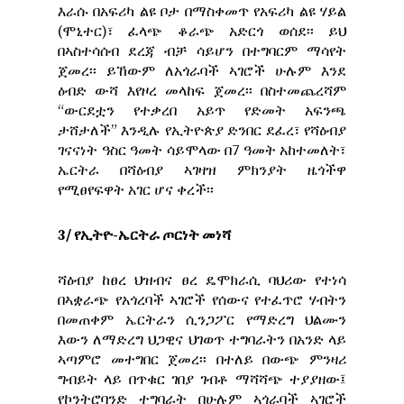
እራሱ በአፍሪካ ልዩ ቦታ በማስቀመጥ የአፍሪካ ልዩ ሃይል
(ሞኒተር)፣ ፈላጭ ቆራጭ አድርጎ ወሰደ፡፡ ይህ
በኣስተሳሰብ ደረጃ ብቻ ሳይሆን በተግባርም ማሳየት
ጀመረ፡፡ ይኸውም ለአጎራባች ኣገሮች ሁሉም እንደ
ዕብድ ውሻ እየዞረ መላከፍ ጀመረ፡፡ በስተመጨረሻም
“ውርደቷን የተቃረበ አይጥ የድመት አፍንጫ
ታሸታለች” እንዲሉ የኢትዮጵያ ድንበር ደፈረ፣ የሻዕብያ
ገናናነት ዓስር ዓመት ሳይሞላው በ7 ዓመት አከተመለት፣
ኤርትራ በሻዕብያ ኣገዛዝ ምክንያት ዜጎችዋ
የሚፀየፍዋት አገር ሆና ቀረች፡፡
3/ የኢትዮ-ኤርትራ ጦርነት መነሻ
ሻዕብያ ከፀረ ህዝብና ፀረ ዴሞክራሲ ባህሪው የተነሳ
በኣቋራጭ የአጎረባች ኣገሮች የሰውና የተፈጥሮ ሃብትን
በመጠቀም ኤርትራን ሲንጋፖር የማድረግ ህልሙን
እውን ለማድረግ ህጋዊና ህገወጥ ተግባራትን በአንድ ላይ
ኣጣምሮ መተግበር ጀመረ፡፡ በተለይ በውጭ ምንዛሪ
ግብይት ላይ በጥቁር ገበያ ገብቶ ማሻሻጭ ተያያዘው፤
የኮንትሮባንድ ተግባራት በሁሉም ኣጎራባች ኣገሮች