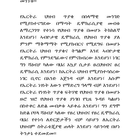
መገኘቱ፡፡
የኤርትራ ህዝብ ጥያቄ በሰላማዊ መንገድ
የሚያስተናግደው በማጣት ዴሞክራሲያዊ መብቱ
ለማረጋገጥ የተነሳ የህዝብ ጥያቄ በመሆኑ ትክክለኛ
እንደሆነ፣ ኣብዮታዊ ዴሞክራሲ የህዝብ ጥያቄ ያለ
ምንም ማቅማማት የሚያከብርና የሚደግፍ በመሆኑ
የኤርትራ ህዝብ ጥያቄና ትግልም እንደ ኣብዮታዊ
ዴሞክራሲ የምንደግፈውና የምናከብረው እንደሆነ፣ ነገር
ግን ሻዕብያ ካለው ባህሪ አኳያ ሲታይ ፀረህዝብና ፀረ
ዴሞክራሲ እንደሆነ፣ ከኤርትራ ህዝብ የሚያስተሳስረው
ነገር ቢኖር በአንድ አጀንዳ ብቻ እንደሆነ፣ እሱም
የኤርትራ ነፃነት እውን የማድረግ ዓላማ ብቻ እንደሆነ፣
የኤርትራ የነፃነት ጥያቄ ፍትሃዊ የህዝብ ጥያቄ በመሆኑ
ዙሮ ዝሮ የህዝብ ጥያቄ ያነገበ የጊዜ ጉዳይ ካልሆነ
በስተቀር ለድል መብቃቱ ኣይቀሬ እንደሆነ፣ ግን ደግሞ
ከድል ቦሃላ ሻዕብያ ካለው የፀረ ህዝብና የፀረ ዴሞክራሲ
ባህሪ የተነሳ ለድርጅታችን ብቻ ሳይሆን ለኤርትራ
ህዝብም ስትራቴጂያዊ ጠላት እንደሆነ ሳይንሳዊ በሆነ
ትንታኔ ተደመደመ፡፡