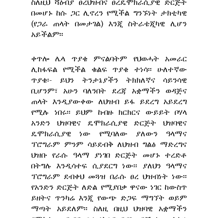
ስለዚህ ሻዕብያ ፀረህዝብና ፀረዴሞክራሲያዊ ድርጅት
በመሆኑ ከሱ ጋር ሊኖረን የሚችል ግንኙነት ታክቲካዊ
(የጋራ ጠላት በመታገል) እንጂ ስትራቴጂካዊ ሊሆን
አይችልም፡፡
ቀጥሎ ሌላ ጥያቄ ምናልባትም የህወሓት አመራር
ሊከፋፍል የሚችል ቁልፍ ጥያቄ ተነሳ፡፡ ሁለተኛው
ጥያቄ፡- ይህን ትንታኔያችን ትክክለኛና ሳይንሳዊ
ቢሆንም፣ አሁን ባለንበት ደረጃ አቋማችን ወዳጅና
ጠላት እንዲያውቀው ለህዝብ ይፋ ይደረግ አይደረግ
የሚሉ ነበሩ፡፡ ይህም ከብዙ ክርክርና ውይይት ቦሃላ
አንድን ህዝባዊና ዴሞክራሲያዊ ድርጅት ህዝባዊና
ዴሞክራሲያዊ ነው የሚባለው ያለውን ዓላማና
ፕሮግራም ምንም ሳይደብቅ ለህዝብ ግልፅ ማድረግና
ህዝቡ የራሱ ዓላማ ያነገበ ድርጅት መሆኑ ተረድቶ
በትግሉ እንዲሳተፍ ሲያደርግ ነው፡፡ ያለህን ዓላማና
ፕሮግራም ደብቀህ መጓዝ በራሱ ፀረ ህዝብነት ነው፡፡
የአንድን ድርጅት ለድል የሚያበቃ ዋናው ነገር ከውስጥ
ይዘትና ጥንካሬ እንጂ የውጭ ድጋፍ ማግኘት ወይም
ማጣት አይደለም፡፡ ስለዚ በዚህ ህዝባዊ አቋማችን