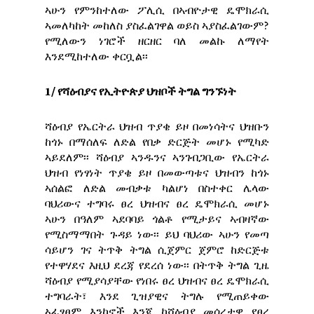
ኣሁን የምንከተለው ፖሊሲ በኣብዮታዊ ዴሞክራሲ
ኣመለካከት መከለስ ያስፈልገዋል ወይስ ኣያስፈልገውም?
የሚለውን ነገሮች ዘርዘር ባለ መልኩ ለማየት
እንደሚከተለው ቀርቧል፡፡
1/ የሻዕብያና የኢትዮጵያ ህዝቦች ትግል ግንኙነት
ሻዕብያ የኤርትራ ህዝብ ጥያቄ ይዞ በመነሳትና ህዝቡን
ከጎኑ በማሰለፍ ለድል የበቃ ድርጅት መሆኑ የሚካድ
ኣይደለም፡፡ ሻዕብያ ኣንዱንና ኣንገብጋቢው የኤርትራ
ህዝብ የነፃነት ጥያቄ ይዞ በመውጣቱና ህዝብን ከጎኑ
ኣሰልፎ ለድል መብቃቱ ካልሆነ በስተቀር ሌላው
ባህሪውና ተግባሩ ፀረ ህዝብና ፀረ ዴሞክራሲ መሆኑ
ኣሁን በዓለም ኣደባባይ ጎልቶ የሚታይና ኣብዛኛው
የሚስማማበት ጉዳይ ነው፡፡ ይህ ባህሪው ኣሁን የመጣ
ሳይሆን ገና ትጥቅ ትግል ሲጀምር ጀምሮ ከድርጅቱ
የተዋሃደና እዚህ ደረጃ የደረሰ ነው፡፡ በትጥቅ ትግል ጊዜ
ሻዕብያ የሚያሳያቸው የነበሩ ፀረ ህዝብና ፀረ ዴሞክራሲ
ተግባራት፣ እንደ ጊዝያዊና ትግሉ የሚጠይቀው
ኣፈፃፀም እንከኖች እንጂ ከሻዕብያ መሰረታዊ የፀረ