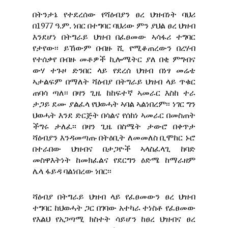
በትንታኔ የተደረሰው የሻዕብያን ፀረ ህዝብነት ባህሪ
በ1977 ዓ.ም. ነበር በተግባር ባህሪው ምን ያህል ፀረ ህዝብ
እንደሆነ በትግራይ ህዝብ በፈፀመው ኣሳፋሪ ተግባር
የታየው፡፡ ይኸውም በብዙ ሺ የሚቆጠረውን በረሃብ
የተሰቃየ በብዙ መቶዎች ኪሎሜትር ያለ በቂ ምግብና
ውሃ ተጉዞ ድንበር ላይ የደረሰ ህዝብ በነፃ መሬቴ
ኣታልፍም በማለት ሻዕብያ በትግራይ ህዝብ ላይ ጥቁር
ጠባሳ ጣለ፡፡ በዛን ጊዜ ከከፍተኛ ኣመራር እስከ ተራ
ታጋይ ደሙ ያልፈላ የህወሓት ኣባል ኣልነበረም፡፡ ነገር ግን
ህወሓት እንደ ድርጅት በሳልና የሰከነ ኣመራር በመስጠት
ችግሩ ታለፈ፡፡ በዛን ጊዜ በስሜት ታውሮ በቀጥታ
ሻዕብያን እንዳመጣጡ በትዕቢት ለመመለስ ቢሞከር ኑሮ
በተራበው ህዝብና በታጋዮች ኣላስፈላጊ ከባድ
መስዋእትነት ከመክፈልና የደርግን ዕድሜ ከማራዘም
ሌላ ፋይዳ ባልነበረው ነበር፡፡
ሻዕብያ በትግራይ ህዝብ ላይ የፈፀመውን ፀረ ህዝብ
ተግባር ከህወሓት ጋር በገባው አተካራ ተነስቶ የፈፀመው
የእልህ የአጋጣሚ ክስተት ሳይሆን ከፀረ ህዝብና ፀረ