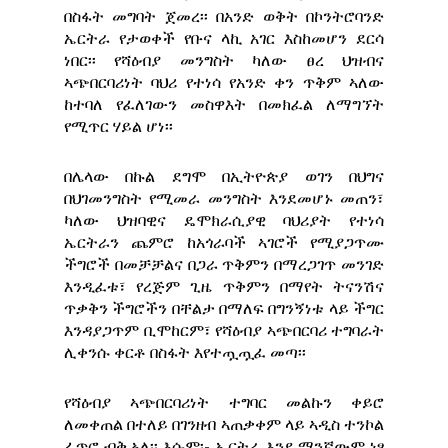
በስፋት መግባት ጀመረ፡፡ በአንድ ወቅት በኮንትሮባንድ
ኤርትራ የታወቀች የቡና ላኪ አገር እስከመሆን ደርሳ
ነበር፡፡ የሻዕብያ መንግስት ካለው ፀረ ህዝብና
ኣጭበርባሪነት ባህሪ የተነሳ የአንድ ቀን ጥቅም ኣለው
ከተባለ የፈለገውን መስዋእት በመክፈል ለማግኘት
የሚጥር ሃይል ሆነ፡፡
በሌላው በኩል ደግሞ በኢትዮጵያ ወገን በህግና
በህገመንግስት የሚመራ መንግስት እንደመሆኑ መጠን፣
ካለው ህዝባዊና ዴሞክራሲያዊ ባህሪያት የተነሳ
ኤርትራን ጨምሮ ከአጎራባች ኣገሮች የሚያጋጥሙ
ችግሮች በመቻቻልና በጋራ ጥቅምን በማረጋገጥ መንገድ
እንዲፈቱ፣ የረጅም ጊዜ ጥቅምን በማየት ትናንሽና
ጥቃቅን ችግሮችን በቸልታ በማለፍ በግንኝነቱ ላይ ችግር
እንዳያጋጥም ቢሞከርም፣ የሻዕብያ ኣጭበርባሪ ተግባራት
ሊቀንሱ ቀርቶ በስፋት እየተጧጧፈ መጣ፡፡
የሻዕብያ ኣጭበርባሪነት ተግባር መልኩን ቀይሮ
ለመቀጠል በተለይ በገንዘብ ኣጠቃቀም ላይ ኣዲስ ተንኮል
ፈጥሮ ብቅ ኣለ፡፡ እሱም፡- ኤርትራ እንደ ማንኛውም ነፃ