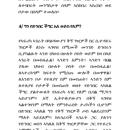
ለተባበሩት መንግስታት ሰላም ኣስከባሪ ኣስረክቦ ወደ
ቦታው በሰላም ተመለሰ፡፡
4/ ግን የድንበር ችግር አለ ወይስ የለም?
የኣፍሪካ ኣገራት በባዕዳውያን ቅኝ ገዢዎች ስር ሲተዳደሩ
ገዢዎች ለነሱ ኣገዛዝ በሚመች መንገድ ድንበሩን
ሲያካልሉት ኣንድ ህዝብ በሁለት ሶስት ወይም ከዛ በላይ
ኣገራት በመከፋፈል፤ ኣንድን እምነት፣ ኣንድን ባህል
ያለው ህዝብ በሁለት ሶስት ቦታ በመከፋፈል፣
ለኣተረጓጎም ክፍተት የሚሰጡ ውሎች በመዋዋል፣
ለአንድን ቦታ የተለያየ ስም በመስጠት፣ ኣንድን ስም
ለተለያዩ ቦታዎች በመስጠት ወዘተ የድንበር ኣካለል
ችግር ያልተውለት የአፍሪካ ኣገር የለም ቢባል ማጋነን
ኣይሆንም፡፡ እኛ ኢትዮጵያውያን በቅኝ ኣገዛዝ
ኣልተገዛንም በማለት የምንኮራበት ታሪካችን ቢሆንም
በድንበር ኣካለል ግን የቅኝ ገዢዎች ጦስ ኣልደረሰንም
ማለት ኣይደለም፡፡ ከኣጎራባች ኣገራት ጋር ያለንን
የድንበር ወሰን ኣካለለ ከቅኝ ገዢዎቻቸው ጋር የተደረጉ