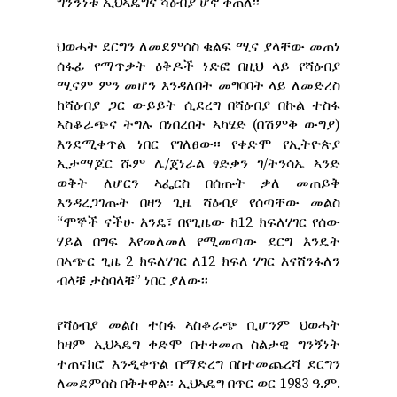
ግንኝነቱ ኢህኣዴግና ሻዕብያ ሆኖ ቀጠለ፡፡
ህወሓት ደርግን ለመደምሰስ ቁልፍ ሚና ያላቸው መጠነ
ሰፋፊ የማጥቃት ዕቅዶች ነድፎ በዚህ ላይ የሻዕብያ
ሚናም ምን መሆን እንዳለበት መግባባት ላይ ለመድረስ
ከሻዕብያ ጋር ውይይት ሲደረግ በሻዕብያ በኩል ተስፋ
ኣስቆራጭና ትግሉ በነበረበት ኣካሄድ (በሽምቅ ውግያ)
እንደሚቀጥል ነበር የገለፀው፡፡ የቀድሞ የኢትዮጵያ
ኢታማጆር ሹም ሌ/ጀነራል ፃድቃን ገ/ትንሳኤ ኣንድ
ወቅት ለሆርን ኣፌርስ በሰጡት ቃለ መጠይቅ
እንዳረጋገጡት በዛን ጊዜ ሻዕብያ የሰጣቸው መልስ
“ሞኞች ናችሁ እንዴ፣ በየጊዜው ከ12 ክፍለሃገር የሰው
ሃይል በግፍ እየመለመለ የሚመጣው ደርግ እንዴት
በኣጭር ጊዜ 2 ክፍለሃገር ለ12 ክፍለ ሃገር እናሸንፋለን
ብላቹ ታስባላቹ” ነበር ያለው፡፡
የሻዕብያ መልስ ተስፋ ኣስቆራጭ ቢሆንም ህወሓት
ከዛም ኢህኣዴግ ቀድሞ በተቀመጠ ስልታዊ ግንኝነት
ተጠናክሮ እንዲቀጥል በማድረግ በስተመጨረሻ ደርግን
ለመደምሰስ በቅተዋል፡፡ ኢህኣዴግ በጥር ወር 1983 ዓ.ም.