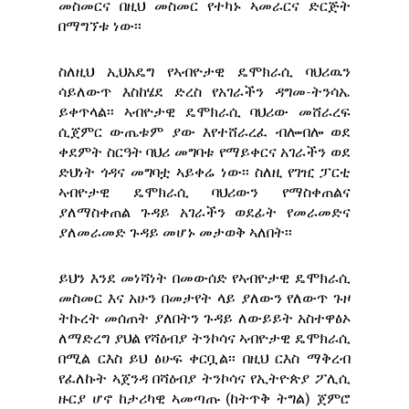
መስመርና በዚህ መስመር የተካኑ ኣመራርና ድርጅት
በማግኘቱ ነው፡፡
ስለዚህ ኢህአዴግ የኣብዮታዊ ዴሞክራሲ ባህሪዉን
ሳይለውጥ እስከሄደ ድረስ የአገራችን ዳግመ-ትንሳኤ
ይቀጥላል፡፡ ኣብዮታዊ ዴሞክራሲ ባህሪው መሸራረፍ
ሲጀምር ውጤቱም ያው እየተሸራረፈ ብሎብሎ ወደ
ቀደምት ስርዓት ባህሪ መግባቱ የማይቀርና አገራችን ወደ
ድህነት ጎዳና መግባቷ ኣይቀሬ ነው፡፡ ስለዚ የገዢ ፓርቲ
ኣብዮታዊ ዴሞክራሲ ባህሪውን የማስቀጠልና
ያለማስቀጠል ጉዳይ አገራችን ወደፊት የመራመድና
ያለመራመድ ጉዳይ መሆኑ መታወቅ ኣለበት፡፡
ይህን እንደ መነሻነት በመውሰድ የኣብዮታዊ ዴሞክራሲ
መስመር እና አሁን በመታየት ላይ ያለውን የለውጥ ጉዞ
ትኩረት መሰጠት ያለበትን ጉዳይ ለውይይት አስተዋፅኦ
ለማድረግ ያህል የሻዕብያ ትንኮሳና ኣብዮታዊ ዴሞክራሲ
በሚል ርእስ ይህ ፅሁፍ ቀርቧል፡፡ በዚህ ርእስ ማቅረብ
የፈለኩት ኣጀንዳ በሻዕብያ ትንኮሳና የኢትዮጵያ ፖሊሲ
ዙርያ ሆኖ ከታሪካዊ ኣመጣጡ (ከትጥቅ ትግል) ጀምሮ