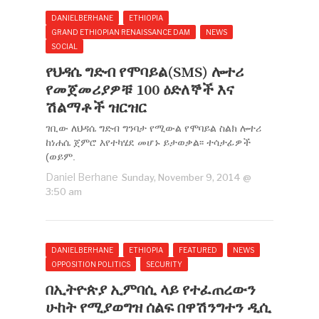
DANIELBERHANE
ETHIOPIA
GRAND ETHIOPIAN RENAISSANCE DAM
NEWS
SOCIAL
የህዳሴ ግድብ የሞባይል(SMS) ሎተሪ
የመጀመሪያዎቹ 100 ዕድለኞች እና
ሽልማቶች ዝርዝር
ገቢው ለህዳሴ ግድብ ግንባታ የሚውል የሞባይል ስልክ ሎተሪ
ከነሐሴ ጀምሮ እየተካሄደ መሆኑ ይታወቃል፡፡ ተሳታፊዎች
(ወይም.
Daniel Berhane
Sunday, November 9, 2014 @
3:50 am
DANIELBERHANE
ETHIOPIA
FEATURED
NEWS
OPPOSITION POLITICS
SECURITY
በኢትዮጵያ ኢምባሲ ላይ የተፈጠረውን
ሁከት የሚያወግዝ ሰልፍ በዋሽንግተን ዲሲ