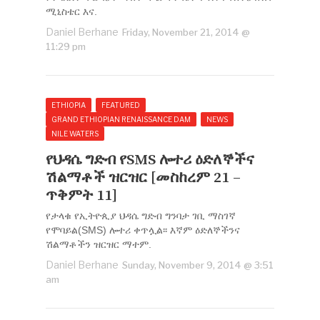
ሚኒስቴር እና.
Daniel Berhane
Friday, November 21, 2014 @
11:29 pm
ETHIOPIA
FEATURED
GRAND ETHIOPIAN RENAISSANCE DAM
NEWS
NILE WATERS
የህዳሴ ግድብ የSMS ሎተሪ ዕድለኞችና
ሽልማቶች ዝርዝር [መስከረም 21 –
ጥቅምት 11]
የታላቁ የኢትዮጲያ ህዳሴ ግድብ ግንባታ ገቢ ማስገኛ
የሞባይል(SMS) ሎተሪ ቀጥሏል፡፡ እኛም ዕድለኞችንና
ሽልማቶችን ዝርዝር ማተም.
Daniel Berhane
Sunday, November 9, 2014 @ 3:51
am