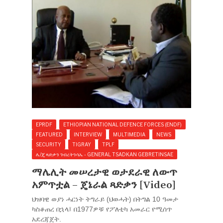
EPRDF
ETHIOPIAN NATIONAL DEFENCE FORCES (ENDF)
FEATURED
INTERVIEW
MULTIMEDIA
NEWS
SECURITY
TIGRAY
TPLF
ሌ/ጄ ጻድቃን ገብረትንሳኤ - GENERAL TSADKAN GEBRETINSAE
ማሌሊት መሠረታዊ ወታደራዊ ለውጥ
አምጥቷል – ጄኔራል ጻድቃን [Video]
ህዝባዊ ወያነ ሓርነት ትግራይ (ህወሓት) በትግል 10 ዓመታ
ካስቆጠረ በኋላ፤ በ1977ዎቹ የፖለቲካ አመራር የሚሰጥ
አደረጃጀት.