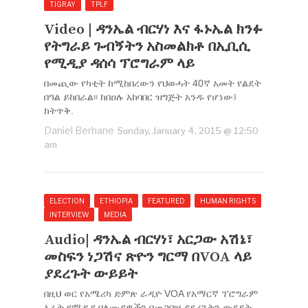
TIGRAY
TPLF
Video | ዳንኤል ብርሃነ እና ፋኑኤል ክንፉ
የትግራይ ጉብኝትን አስመልክቶ በኢቢሲ
የሚዲያ ዳሰሳ ፕሮግራም ላይ
በመጪው የካቲት ከሚከበረውን የህወሓት 40ኛ አመት የልደት
በዓል ይከበራል፡፡ ከበዐሉ አከባበር ዝግጅት አንዱ የሆነው፤
ከትጥቅ.
Daniel Berhane
Sunday, January 4, 2015 @ 12:50
am
ELECTION
ETHIOPIA
FEATURED
HUMAN RIGHTS
INTERVIEW
MEDIA
Audio| ዳንኤል ብርሃነ፣ አርጋው አሽኔ፣
መስፍን ነጋሽና ጽዮን ግርማ በVOA ላይ
ያደረጉት ውይይት
በዚህ ወር የአሜሪካ ድምጽ ራዲዮ VOA የአማርኛ ፕሮግራም
አራት የሚዲያ ባለሙያዎችን በመጋበዝ ያደረጉትን ውይይት