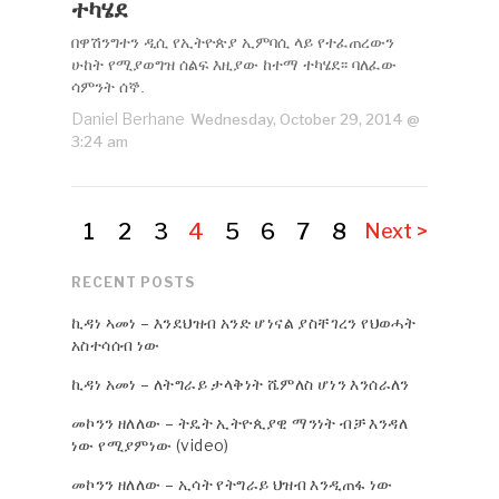
ተካሄደ
በዋሽንግተን ዲሲ የኢትዮጵያ ኢምባሲ ላይ የተፈጠረውን
ሁከት የሚያወግዝ ሰልፍ እዚያው ከተማ ተካሄደ፡፡ ባለፈው
ሳምንት ሰኞ.
Daniel Berhane
Wednesday, October 29, 2014 @
3:24 am
1
2
3
4
5
6
7
8
Next >
RECENT POSTS
ኪዳነ ኣመነ – እንደህዝብ አንድ ሆነናል ያስቸገረን የህወሓት
አስተሳሰብ ነው
ኪዳነ አመነ – ለትግራይ ታላቅነት ሼምለስ ሆነን እንሰራለን
መኮንን ዘለለው – ትዴት ኢትዮጲያዊ ማንነት ብቻ እንዳለ
ነው የሚያምነው (video)
መኮንን ዘለለው – ኢሳት የትግራይ ህዝብ እንዲጠፋ ነው