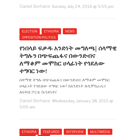
Daniel Berhane
Sunday, July 24, 2016 @ 5:55 pm
ELECTION
ETHIOPIA
NEWS
OPPOSITION POLITICS
የነበላይ ፍቃዱ አንድነት መግለጫ| ሰላማዊ
ትግሉን በጭፍጨፋና በውንድብና
ለማቆም መሞከር ሀላፊነት የጎደለው
ተግባር ነው!
ሰላማዊ ትግሉ በጭፍጨፋና በውንድብና ለማቆም መሞከር
ሀላፊነት የጎደለው ተግባር ነው! ከአንድነት ለዲሞክራሲና
ለፍትህ ፓርቲ /አንድነት/.
Daniel Berhane
Wednesday, January 28, 2015 @
5:00 am
ETHIOPIA
FEATURED
INTERVIEW
MULTIMEDIA