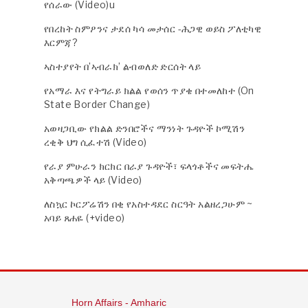
የሰራው (Video)u
የበረከት ስምዖንና ታደሰ ካሳ መታሰር -ሕጋዊ ወይስ ፖለቲካዊ
እርምጃ?
ኣስተያየት በ’ኣብራክ’ ልብወለድ ድርሰት ላይ
የአማራ እና የትግራይ ክልል የወሰን ጥያቄ በተመለከተ (On
State Border Change)
አወዛጋቢው የክልል ድንበሮችና ማንነት ጉዳዮች ኮሚሽን
ረቂቅ ህግ ሲፈተሽ (Video)
የራያ ምሁራን ክርክር በራያ ጉዳዮች፣ ፍላጎቶችና መፍትሔ
አቅጣጫዎች ላይ (Video)
ለስኳር ኮርፖሬሽን በቂ የአስተዳደር ስርዓት አልዘረጋሁም ~
አባይ ጸሐዬ (+video)
Horn Affairs - Amharic