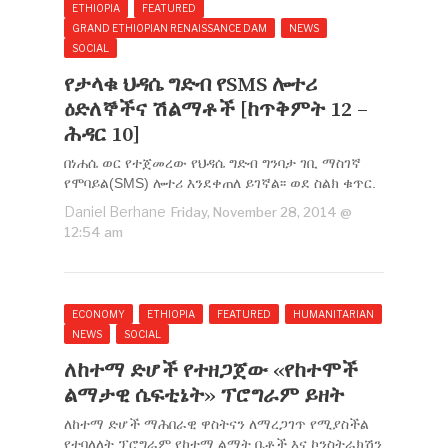
ETHIOPIA
FEATURED
GRAND ETHIOPIAN RENAISSANCE DAM
NEWS
SOCIAL
የታላቁ ህዳሴ ግድብ የSMS ሎተሪ
ዕድለኞችና ሽልማቶች [ከጥቅምት 12 –
ሕዳር 10]
በነሐሴ ወር የተጀመረው የህዳሴ ግድብ ግንባታ ገቢ ማስገኛ
የሞባይል(SMS) ሎተሪ እንደቀጠለ ይገኛል፡፡ ወደ ስልክ ቁጥር.
Daniel Berhane
Friday, November 28, 2014 @
12:54 am
ECONOMY
ETHIOPIA
FEATURED
HUMANITARIAN
NEWS
SOCIAL
ለከተማ ድሆች የተዘጋጀው ‹‹የከተሞች
ልማታዊ ሴፍቲኔት›› ፕሮግራም ይዘት
ለከተማ ድሆች ማሕበራዊ ዋስትናን ለማረጋገጥ የሚያስችል
የተባለለት ፕሮግራም የከተማ ልማት ቤቶች እና ኮንስትራክሽን