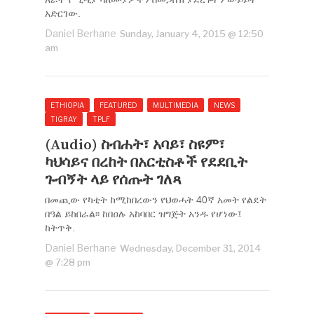
አድርገው.
Daniel Berhane
Sunday, January 4, 2015 @ 12:50
am
ETHIOPIA
FEATURED
MULTIMEDIA
NEWS
TIGRAY
TPLF
(Audio) ስብሐት፣ አባይ፣ ስዩም፣
ካህሳይና በረከት በአርቲስቶች የደደቢት
ጉብኝት ላይ የሰጡት ገለጻ
በመጪው የካቲት ከሚከበረውን የህወሓት 40ኛ አመት የልደት
በዓል ይከበራል፡፡ ከበዐሉ አከባበር ዝግጅት አንዱ የሆነው፤
ከትጥቅ.
Daniel Berhane
Wednesday, December 31, 2014
@ 7:28 pm