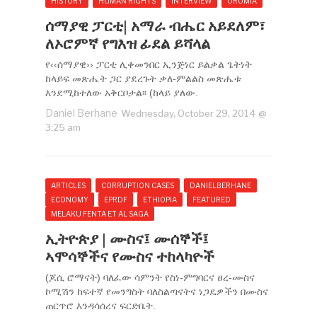
HISTORY
HUMAN RIGHTS
INTERVIEW
OROMIA
ሰማያዊ ፓርቲ| አማራ ብሔር አይደለም፣
ለኦሮምኛ የግእዝ ፊደል ይሻላል
የ‹‹ሰማያዊ›› ፓርቲ ሊቀመንበር ኢንጅነር ይልቃል ጌትነት
ከላይፍ መጽሔት ጋር ያደረጉት ቃለ-ምልልስ መጽሔቱ
እንደሚከተለው አቅርቦታል፡፡ (ከላይ ያለው.
Daniel Berhane
Wednesday, October 29, 2014 @
3:25 am
ARTICLES
CORRUPTION CASES
DANIELBERHANE
ECONOMY
EPRDF
ETHIOPIA
FEATURED
MELAKU FENTA ET AL SAGA
ኢትዮጵያ | ሙስና፤ ሙሰኞች፤
ኣሞሳኞችና የሙስና ተከላካዮች
(ጆሲ ሮማናት) ባለፈው ሳምንት የስነ-ምግባርና ፀረ-ሙስና
ኮሚሽን ከፍተኛ የመንግስት ባለስልጣናትና ነጋዴዎችን በሙስና
ጠርጥሮ እንዳሳሰረና ፍርድቤት.