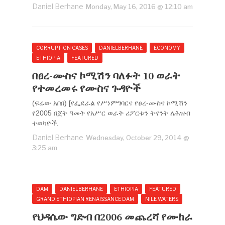
Daniel Berhane
Monday, May 16, 2016 @ 12:10 am
CORRUPTION CASES
DANIELBERHANE
ECONOMY
ETHIOPIA
FEATURED
በፀረ-ሙስና ኮሚሽን ባለፉት 10 ወራት
የተመረመሩ የሙስና ጉዳዮች
(ፍሬው አበበ) [የፌደራል የሥነምግባርና የፀረ-ሙስና ኮሚሽን
የ2005 በጀት ዓመት የአሥር ወራት ሪፖርቱን ትናንት ለሕዝብ
ተወካዮች.
Daniel Berhane
Wednesday, October 29, 2014 @
3:25 am
DAM
DANIELBERHANE
ETHIOPIA
FEATURED
GRAND ETHIOPIAN RENAISSANCE DAM
NILE WATERS
የህዳሴው ግድብ በ2006 መጨረሻ የሙከራ