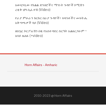
አወዛጋቢው የክልል ድንበሮችና ማንነት ጉዳዮች ኮሚሽን
ረቂቅ ህግ ሲፈተሽ (Video)
የራያ ምሁራን ክርክር በራያ ጉዳዮች፣ ፍላጎቶችና መፍትሔ
አቅጣጫዎች ላይ (Video)
ለስኳር ኮርፖሬሽን በቂ የአስተዳደር ስርዓት አልዘረጋሁም ~
አባይ ጸሐዬ (+video)
Horn Affairs - Amharic
2010-2023 @ Horn Affairs