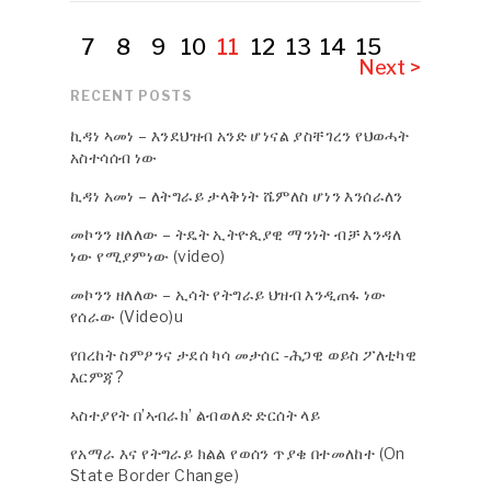
7
8
9
10
11
12
13
14
15
Next >
RECENT POSTS
ኪዳነ ኣመነ – እንደህዝብ አንድ ሆነናል ያስቸገረን የህወሓት
አስተሳሰብ ነው
ኪዳነ አመነ – ለትግራይ ታላቅነት ሼምለስ ሆነን እንሰራለን
መኮንን ዘለለው – ትዴት ኢትዮጲያዊ ማንነት ብቻ እንዳለ
ነው የሚያምነው (video)
መኮንን ዘለለው – ኢሳት የትግራይ ህዝብ እንዲጠፋ ነው
የሰራው (Video)u
የበረከት ስምዖንና ታደሰ ካሳ መታሰር -ሕጋዊ ወይስ ፖለቲካዊ
እርምጃ?
ኣስተያየት በ’ኣብራክ’ ልብወለድ ድርሰት ላይ
የአማራ እና የትግራይ ክልል የወሰን ጥያቄ በተመለከተ (On
State Border Change)