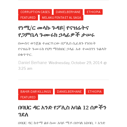
CORRUPTION CASES
DANIELBERHANE
ETHIOPIA
FEATURED
MELAKU FENTA ET AL SAGA
የነሚ/ር መላኩ ጉዳይ| የናዝሬትና
የጋምቤላ ጉሙሩክ ኃላፊዎች ታሠሩ
በሙስና ወንጀል ተጠርጥረው በፖሊስ ሲፈለጉ የነበሩት
የናዝሬት ጉሙሩክ የህግ ማስከበር ኃላፊ አቶ ተመሰገን ጉልላት
በቁጥጥር.
Daniel Berhane
Wednesday, October 29, 2014 @
3:25 am
BAHIR-DAR KILLINGS
DANIELBERHANE
ETHIOPIA
FEATURED
በባህር ዳር አንድ የፖሊስ አባል 12 ሰዎችን
ገደለ
በባህር ዳር ከተማ ልዩ ስሙ አባይ ማዶ በተባለ አከባቢ ፥ አንድ