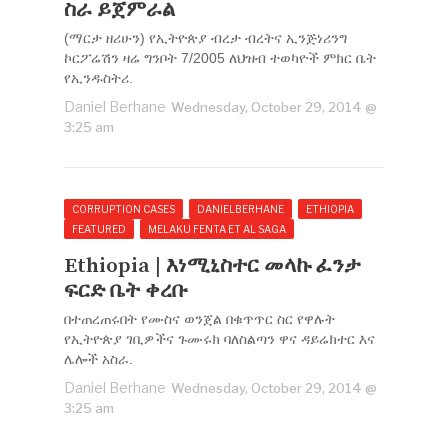
ስራ ይጀምራል
(ማርታ ዘሪሁን) የኢትዮጵያ ብረታ ብረትና ኢንጅነሪንግ
ኮርፖሬሽን ዛሬ ግንቦት 7/2005 ለህዝብ ተወካዮች ምክር ቤት
የኢንዱስትሪ.
Daniel Berhane
Wednesday, October 29, 2014 @
3:25 am
CORRUPTION CASES
DANIELBERHANE
ETHIOPIA
FEATURED
MELAKU FENTA ET AL SAGA
Ethiopia | እነሚኒስተር መላኩ ፈንታ
ፍርድ ቤት ቀረቡ
በተጠረጠሩበት የሙስና ወንጀል በቁጥጥር ስር የዋሉት
የኢትዮጵያ ገቢዎችና ጉሙሩክ ባለስልጣን ዋና ዳይሬክተር እና
ሌሎች አስራ.
Daniel Berhane
Wednesday, October 29, 2014 @
3:25 am