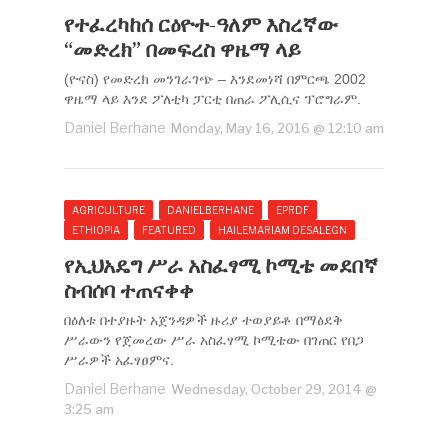
የተፈረካከሰ ርዕዮተ-ዓለም እስረኛው
“መድረክ” በመፍረስ ዋዜማ ላይ
(ዮናስ) የመድረክ መንገራገጭ – እንደመነሻ በምርጫ 2002
ዋዜማ ላይ እንደ ፖለቲካ ፓርቲ በጠራ ፖሊሲና ፕሮግራም.
Daniel Berhane
Monday, May 16, 2016 @ 12:10 am
AGRICULTURE
DANIELBERHANE
EPRDF
ETHIOPIA
FEATURED
HAILEMARIAM DESALEGN
የኢህአዴግ ሥራ አስፈፃሚ ኮሚቴ መደበኛ
ስብሰባ ተጠናቀቀ
በዕለቱ በተያዙት አጀንዳዎች ዙሪያ ተወያይቶ በማፅደቅ
ሥራውን የጀመረው ሥራ አስፈፃሚ ኮሚቴው በገጠር የበጋ
ሥራዎች አፈፃፀምና.
Daniel Berhane
Wednesday, October 29, 2014 @
3:25 am