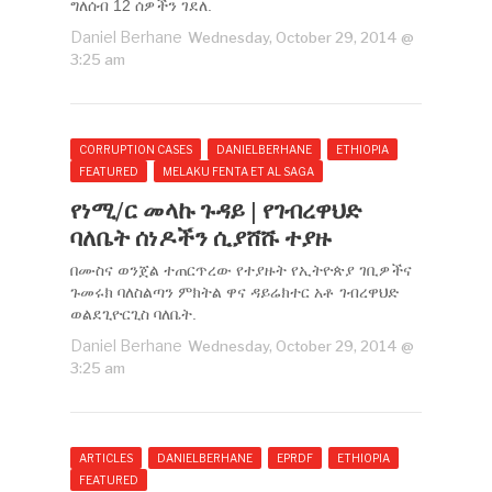
ግለሰብ 12 ሰዎችን ገደለ.
Daniel Berhane
Wednesday, October 29, 2014 @
3:25 am
CORRUPTION CASES
DANIELBERHANE
ETHIOPIA
FEATURED
MELAKU FENTA ET AL SAGA
የነሚ/ር መላኩ ጉዳይ | የገብረዋህድ
ባለቤት ሰነዶችን ሲያሸሹ ተያዙ
በሙስና ወንጀል ተጠርጥረው የተያዙት የኢትዮጵያ ገቢዎችና
ጉመሩክ ባለስልጣን ምክትል ዋና ዳይሬክተር አቶ ገብረዋህድ
ወልደጊዮርጊስ ባለቤት.
Daniel Berhane
Wednesday, October 29, 2014 @
3:25 am
ARTICLES
DANIELBERHANE
EPRDF
ETHIOPIA
FEATURED