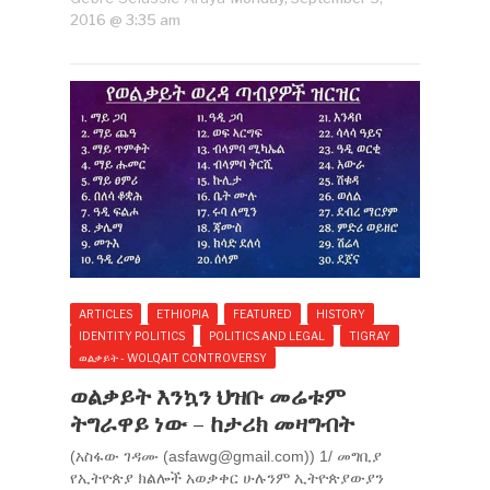
2016 @ 3:35 am
ARTICLES
ETHIOPIA
FEATURED
HISTORY
IDENTITY POLITICS
POLITICS AND LEGAL
TIGRAY
ወልቃይት - WOLQAIT CONTROVERSY
ወልቃይት እንኳን ህዝቡ መሬቱም
ትግራዋይ ነው – ከታሪክ መዛግብት
(አስፋው ገዳሙ (
asfawg@gmail.com
)) 1/ መግቢያ
የኢትዮጵያ ክልሎች አወቃቀር ሁሉንም ኢትዮጵያውያን