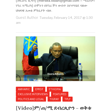
(መርስዔ ኪዳን) (
mersea.kidan@gmail.com
– ሜኔሶታ፤
ሃገረ ኣሜሪካ) ሰሞኑን በሃገራችን ውስጥ እየተካሄደ ባለው
ህዝባዊ አመፅ ምክኒያት ብዙ.
Guest Author
Tuesday, February 14, 2017 @ 1:30
am
AMHARIC
EPRDF
ETHIOPIA
EXCLUSIVE INTERVIEWS
FEATURED
POLITICS AND LEGAL
TIGRAY
TPLF
[Video]ም/ጠ/ሚ ደብረጺዮን – ወቅቱ