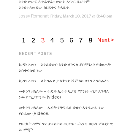
ኣንድ ጽሁፍ ለጥፈዋል፡፡ ጽሁፉ ኣጭር ቢሆንም
እንደተለመደው ክህደትና ትእቢት.
Jossy Romanat
Friday, March 10, 2017 @ 8:48 pm
1
2
3
4
5
6
7
8
Next >
RECENT POSTS
ኪዳነ ኣመነ – እንደህዝብ አንድ ሆነናል ያስቸገረን የህወሓት
አስተሳሰብ ነው
ኪዳነ አመነ – ለትግራይ ታላቅነት ሼምለስ ሆነን እንሰራለን
መኮንን ዘለለው – ትዴት ኢትዮጲያዊ ማንነት ብቻ እንዳለ
ነው የሚያምነው (video)
መኮንን ዘለለው – ኢሳት የትግራይ ህዝብ እንዲጠፋ ነው
የሰራው (Video)u
የበረከት ስምዖንና ታደሰ ካሳ መታሰር -ሕጋዊ ወይስ ፖለቲካዊ
እርምጃ?