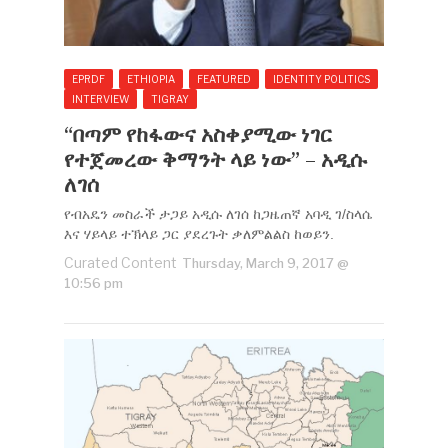
EPRDF
ETHIOPIA
FEATURED
IDENTITY POLITICS
INTERVIEW
TIGRAY
“በጣም የከፋውና አስቀያሚው ነገር
የተጀመረው ቅማንት ላይ ነው” – አዲሱ
ለገሰ
የብአዴን መስራች ታጋይ አዲሱ ለገሰ ከጋዜጠኛ አባዲ ገ/ስላሴ
እና ሃይላይ ተኽላይ ጋር ያደረጉት ቃለምልልስ ከወይን.
Curated Content
Thursday, March 9, 2017 @
10:56 pm