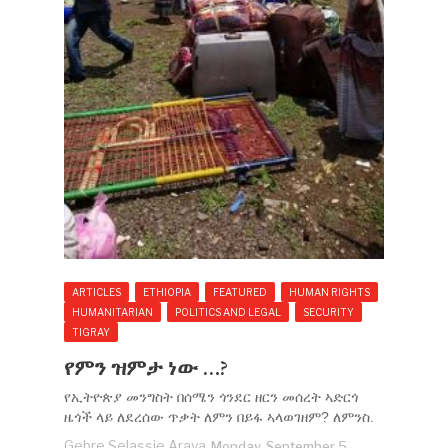
ARTICLES
ETHIOPIA
FEATURED
HUMAN RIGHTS
HUMANITARIAN
POLITICS AND LEGAL
SECURITY
TIGRAY
የምን ዝምታ ነው …?
የኢትዮጵያ መንግስት በሰሜን ጎንደር ዘርን መሰረት ኣድርጎ
ዜጎች ላይ ለደረሰው ጥቃት ለምን በይፋ ኣላወገዘም? ለምንስ.
Gebre Selassie Araya
Monday, September 5,