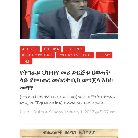
ARTICLES
ETHIOPIA
FEATURED
IDENTITY POLITICS
POLITICS AND LEGAL
TIGRAY
TPLF
የትግራይ ህዝብና መሪ ድርጅቱ ህወሓት
ላይ ያነጣጠረ መሰረተ ቢስ ውንጀላ እስከ
መቸ?
(ታጋይ ካሕሳይ ቃሉ) በዚሁ ወር መጀመሪያ ሳምንት በትግራይ
ኦንሊይን (Tigray online) ድረ-ገፅ ላይ በአቶ እውነቱ.
Guest Author
Sunday, January 1, 2017 @ 5:07 am