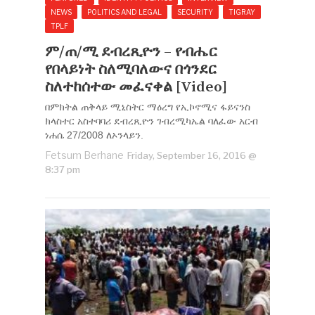
NEWS
POLITICS AND LEGAL
SECURITY
TIGRAY
TPLF
ም/ጠ/ሚ ደብረጺዮን – የብሔር
የበላይነት ስለሚባለውና በጎንደር
ስለተከሰተው መፈናቀል [Video]
በምክትል ጠቅላይ ሚኒስትር ማዕረግ የኢኮኖሚና ፋይናንስ
ክላስተር አስተባባሪ ደብረጺዮን ገብረሚካኤል ባለፈው አርብ
ነሐሴ 27/2008 ለኦንላይን.
Fetsum Berhane
Friday, September 16, 2016 @
8:37 pm