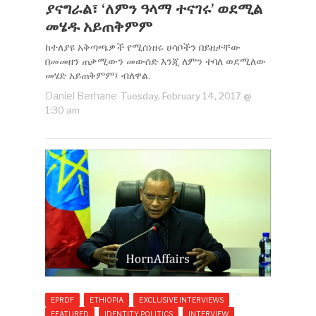
ያናግራል፣ ‘ለምን ዓላማ ተናገሩ’ ወደሚል
መሄዱ አይጠቅምም
ከተለያዩ አቅጣጫዎች የሚሰነዘሩ ሀሳቦችን በይዘታቸው
በመመዘን ጠቃሚውን መውሰድ እንጂ ለምን ተባለ ወደሚለው
መሄድ አይጠቅምም፤ ብለዋል.
Daniel Berhane
Tuesday, February 14, 2017 @
1:30 am
EPRDF
ETHIOPIA
EXCLUSIVE INTERVIEWS
FEATURED
IDENTITY POLITICS
INTERVIEW