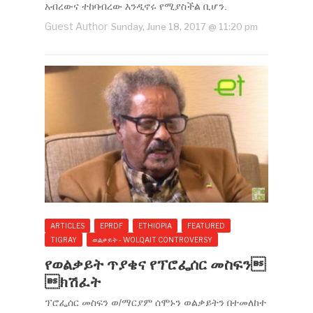
አብረውና ተከባብረው እንዲኖሩ የሚያስችል ቢሆን.
Guest Author
Sunday, June 18, 2017 @ 11:20 pm
ARTICLES
EPRDF
ETHIOPIA
FEATURED
TIGRAY
ወልቃይት - WOLQAIT CONTROVERSY
የወልቃይት ጥያቄና የፕሮፌሰር መስፍን
ክሽፈት
ፕሮፌሰር መስፍን ወ/ማርያም ሰሞኑን ወልቃይትን በተመለከተ