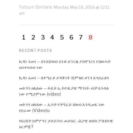
Fetsum Berhane
Monday, May 16, 2016 @ 12:11
am
1
2
3
4
5
6
7
8
RECENT POSTS
ኪዳነ ኣመነ – እንደህዝብ አንድ ሆነናል ያስቸገረን የህወሓት
አስተሳሰብ ነው
ኪዳነ አመነ – ለትግራይ ታላቅነት ሼምለስ ሆነን እንሰራለን
መኮንን ዘለለው – ትዴት ኢትዮጲያዊ ማንነት ብቻ እንዳለ
ነው የሚያምነው (video)
መኮንን ዘለለው – ኢሳት የትግራይ ህዝብ እንዲጠፋ ነው
የሰራው (Video)u
የበረከት ስምዖንና ታደሰ ካሳ መታሰር -ሕጋዊ ወይስ ፖለቲካዊ
እርምጃ?