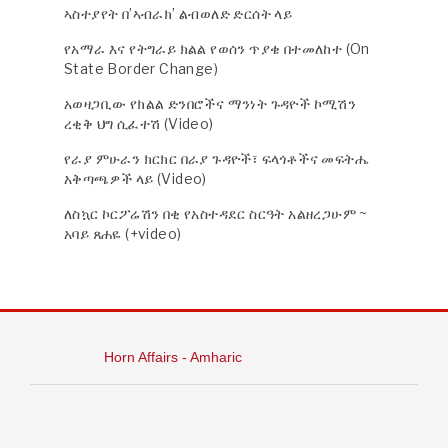
ኣስተያየት በ’ኣብራክ’ ልብወለድ ድርሰት ላይ
የአማራ እና የትግራይ ክልል የወሰን ጥያቄ በተመለከተ (On
State Border Change)
አወዛጋቢው የክልል ድንበሮችና ማንነት ጉዳዮች ኮሚሽን
ረቂቅ ህግ ሲፈተሽ (Video)
የራያ ምሁራን ክርክር በራያ ጉዳዮች፣ ፍላጎቶችና መፍትሔ
አቅጣጫዎች ላይ (Video)
ለስኳር ኮርፖሬሽን በቂ የአስተዳደር ስርዓት አልዘረጋሁም ~
አባይ ጸሐዬ (+video)
Horn Affairs - Amharic