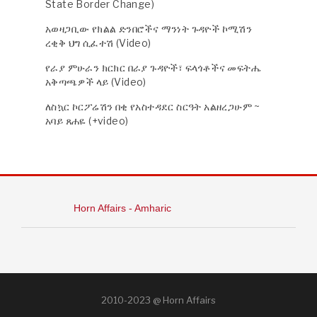
State Border Change)
አወዛጋቢው የክልል ድንበሮችና ማንነት ጉዳዮች ኮሚሽን
ረቂቅ ህግ ሲፈተሽ (Video)
የራያ ምሁራን ክርክር በራያ ጉዳዮች፣ ፍላጎቶችና መፍትሔ
አቅጣጫዎች ላይ (Video)
ለስኳር ኮርፖሬሽን በቂ የአስተዳደር ስርዓት አልዘረጋሁም ~
አባይ ጸሐዬ (+video)
Horn Affairs - Amharic
2010-2023 @ Horn Affairs