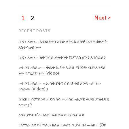
1
2
Next >
RECENT POSTS
ኪዳነ ኣመነ – እንደህዝብ አንድ ሆነናል ያስቸገረን የህወሓት
አስተሳሰብ ነው
ኪዳነ አመነ – ለትግራይ ታላቅነት ሼምለስ ሆነን እንሰራለን
መኮንን ዘለለው – ትዴት ኢትዮጲያዊ ማንነት ብቻ እንዳለ
ነው የሚያምነው (video)
መኮንን ዘለለው – ኢሳት የትግራይ ህዝብ እንዲጠፋ ነው
የሰራው (Video)u
የበረከት ስምዖንና ታደሰ ካሳ መታሰር -ሕጋዊ ወይስ ፖለቲካዊ
እርምጃ?
ኣስተያየት በ’ኣብራክ’ ልብወለድ ድርሰት ላይ
የአማራ እና የትግራይ ክልል የወሰን ጥያቄ በተመለከተ (On