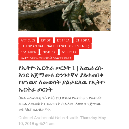
ARTICLES
EPRDF
ERITREA
ETHIOPIA
ETHIOPIAN NATIONAL DEFENCE FORCES (ENDF)
FEATURED
HISTORY
SECURITY
የኢትዮ-ኤርትራ ጦርነት በኮ/ል አስጨናቂ ገ/ፃድቅ
የኢትዮ-ኤርትራ ጦርነት 1 | አጨራረሱ
እንደ አጀማመሩ ድንገተኛና ያልተጠበቀ
የሆነዉና ለመወሳት ያልታደለዉ የኢትዮ-
ኤርትራ ጦርነት
(ኮ/ል አስጨናቂ ገ/ፃድቅ) ይህ ጽሁፍ የኤርትራን የእብሪት
ወረራ ለመመከት በቆራጥነት ሲፋለሙ ለወደቁ የጀግናዉ
መከላከያ ሰራዊታችን.
Colonel Aschenaki Gebretsadik
Thursday, May
10, 2018 @ 6:24 am