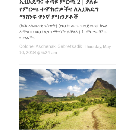
ኢህአዴግና ቀጣዩ ምርጫ 2 | ያለፉ
የምርጫ ተሞክሮዎችና ለኢህአዴግ
ማሸነፍ ዋነኛ ምክንያቶች
(ኮ/ል አስጨናቂ ገ/ፃድቅ) (የዚህን ፅሁፍ የመጀመሪያ ክፍል
ለማንበብ በዚህ ሊንክ ማግኘት ይችላሉ) 1. ምርጫ-97 ፡-
የሀገራችን.
Colonel Aschenaki Gebretsadik
Thursday, May
10, 2018 @ 6:24 am