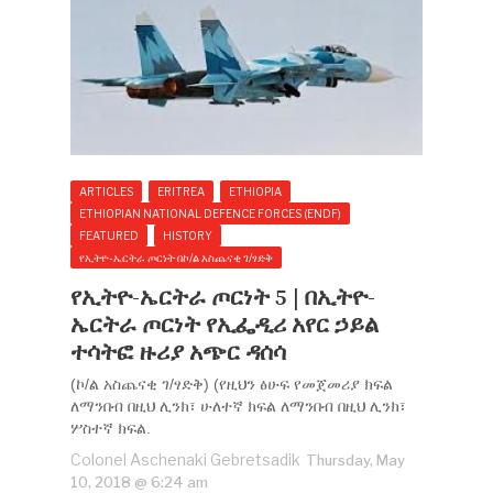
ARTICLES
ERITREA
ETHIOPIA
ETHIOPIAN NATIONAL DEFENCE FORCES (ENDF)
FEATURED
HISTORY
የኢትዮ-ኤርትራ ጦርነት በኮ/ል አስጨናቂ ገ/ፃድቅ
የኢትዮ-ኤርትራ ጦርነት 5 | በኢትዮ-
ኤርትራ ጦርነት የኢፌዲሪ አየር ኃይል
ተሳትፎ ዙሪያ አጭር ዳሰሳ
(ኮ/ል አስጨናቂ ገ/ፃድቅ) (የዚህን ፅሁፍ የመጀመሪያ ክፍል
ለማንበብ በዚህ ሊንክ፣ ሁለተኛ ክፍል ለማንበብ በዚህ ሊንክ፣
ሦስተኛ ክፍል.
Colonel Aschenaki Gebretsadik
Thursday, May
10, 2018 @ 6:24 am