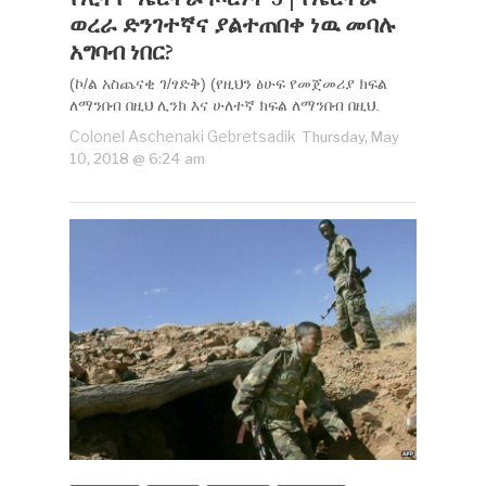
ወረራ ድንገተኛና ያልተጠበቀ ነዉ መባሉ
አግባብ ነበር?
(ኮ/ል አስጨናቂ ገ/ፃድቅ) (የዚህን ፅሁፍ የመጀመሪያ ክፍል
ለማንበብ በዚህ ሊንክ እና ሁለተኛ ክፍል ለማንበብ በዚህ.
Colonel Aschenaki Gebretsadik
Thursday, May
10, 2018 @ 6:24 am