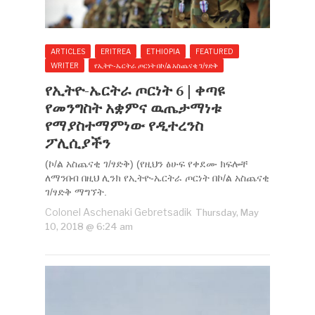
ARTICLES
ERITREA
ETHIOPIA
FEATURED
WRITER
የኢትዮ-ኤርትራ ጦርነት በኮ/ል አስጨናቂ ገ/ፃድቅ
የኢትዮ-ኤርትራ ጦርነት 6 | ቀጣዩ
የመንግስት አቋምና ዉጤታማነቱ
የማያስተማምነው የዲተረንስ
ፖሊሲያችን
(ኮ/ል አስጨናቂ ገ/ፃድቅ) (የዚህን ፅሁፍ የቀደሙ ክፍሎቸ
ለማንበብ በዚህ ሊንክ የኢትዮ-ኤርትራ ጦርነት በኮ/ል አስጨናቂ
ገ/ፃድቅ ማግኘት.
Colonel Aschenaki Gebretsadik
Thursday, May
10, 2018 @ 6:24 am