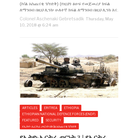
(ኮ/ል አስጨናቂ ገ/ፃድቅ) (የዚህን ፅሁፍ የመጀመሪያ ክፍል
ለማንበብ በዚህ ሊንክ፡ ሁለተኛ ክፍል ለማንበብ በዚህ ሊንክ እና.
Colonel Aschenaki Gebretsadik
Thursday, May
10, 2018 @ 6:24 am
ARTICLES
ERITREA
ETHIOPIA
ETHIOPIAN NATIONAL DEFENCE FORCES (ENDF)
FEATURED
SECURITY
የኢትዮ-ኤርትራ ጦርነት በኮ/ል አስጨናቂ ገ/ፃድቅ
የኢትዮ-ኤርትራ ጦርነት 3 | የኤርትራ