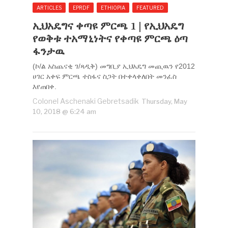
ARTICLES
EPRDF
ETHIOPIA
FEATURED
ኢህአዴግና ቀጣዩ ምርጫ 1 | የኢህአዴግ
የወቅቱ ተአማኒነትና የቀጣዩ ምርጫ ዕጣ
ፋንታዉ
(ኮ/ል አስጨናቂ ገ/ጻዲቅ) መግቢያ ኢህአዴግ መጪዉን የ2012
ሀገር አቀፍ ምርጫ ተስፋና ስጋት በተቀላቀለበት መንፈስ
እየጠበቀ.
Colonel Aschenaki Gebretsadik
Thursday, May
10, 2018 @ 6:24 am