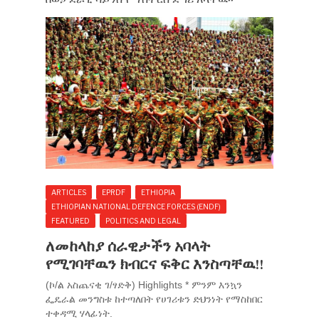
ARTICLES
EPRDF
ETHIOPIA
ETHIOPIAN NATIONAL DEFENCE FORCES (ENDF)
FEATURED
POLITICS AND LEGAL
ለመከላከያ ሰራዊታችን አባላት
የሚገባቸዉን ክብርና ፍቅር እንስጣቸዉ!!
(ኮ/ል አስጨናቂ ገ/ፃድቅ) Highlights * ምንም እንኳን
ፌዴራል መንግስቱ ከተጣለበት የሀገሪቱን ድህንነት የማስከበር
ተቀዳሚ ሃላፊነት.