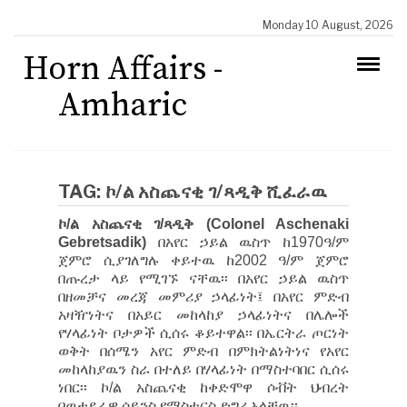
Monday 10 August, 2026
Horn Affairs -
Amharic
TAG:
ኮ/ል አስጨናቂ ገ/ጻዲቅ ሺፈራዉ
ኮ/ል አስጨናቂ ገ/ጻዲቅ (Colonel Aschenaki
Gebretsadik)
በአየር ኃይል ዉስጥ ከ1970ዓ/ም
ጀምሮ ሲያገለግሉ ቀይተዉ ከ2002 ዓ/ም ጀምሮ
በጡረታ ላይ የሚገኙ ናቸዉ፡፡ በአየር ኃይል ዉስጥ
በዘመቻና መረጃ መምሪያ ኃላፊነት፤ በአየር ምድብ
አዛዥነትና በአይር መከላከያ ኃላፊነትና በሌሎች
የሃላፊነት ቦታዎች ሲሰሩ ቆይተዋል፡፡ በኤርትራ ጦርነት
ወቅት በሰሜን አየር ምድብ በምክትልነትነና የአየር
መከላከያዉን ስራ በተለይ በሃላፊነት በማስተባበር ሲሰሩ
ነበር፡፡ ኮ/ል አስጨናቂ ከቀድሞዋ ሶቭት ህብረት
በወታደራዊ ሳይንስ የማስተርስ ድግሪ አላቸዉ፡፡