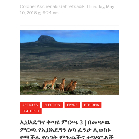
Colonel Aschenaki Gebretsadik
Thursday, May
10, 2018 @ 6:24 am
ARTICLES
ELECTION
EPRDF
ETHIOPIA
FEATURED
ኢህአዴግና ቀጣዩ ምርጫ 3 | በመጭዉ
ምርጫ የኢህአዴግን ዕጣ ፈንታ ሊወስኑ
የሚችሉ የስጋት ምንጮችና ተግዳሮቶች