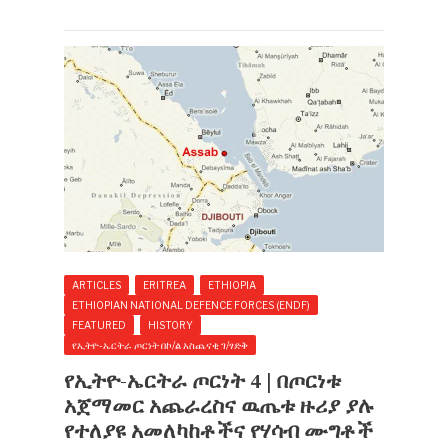
ARTICLES
ERITREA
ETHIOPIA
ETHIOPIAN NATIONAL DEFENCE FORCES (ENDF)
FEATURED
HISTORY
የኢትዮ-ኤርትራ ጦርነት በኮ/ል አስጨናቂ ገ/ፃድቅ
የኢትዮ-ኤርትራ ጦርነት 4 | በጦርነቱ
አጀማመር አጨራረስና ዉጤቱ ዙሪያ ያሉ
የተለያዩ አመለካከቶችና የሃሳብ ሙግቶች