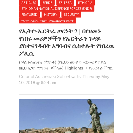
ARTICLES
EPRDF
ERITREA
ETHIOPIA
ETHIOPIAN NATIONAL DEFENCE FORCES (ENDF)
FEATURED
HISTORY
SECURITY
የኢትዮ-ኤርትራ ጦርነት በኮ/ል አስጨናቂ ገ/ፃድቅ
የኢትዮ-ኤርትራ ጦርነት 2 | በየዘመኑ
የነበሩ መሪዎቻችን የኤርትራን ጉዳይ
ያስተናገዱበት አግባብና ሲከተሉት የነበረዉ
ፖሊሲ
(ኮ/ል አስጨናቂ ገ/ፃድቅ) (የዚህን ፅሁፍ የመጀመሪያ ክፍል
በዚህ ሊንክ ማግኘት ይችላሉ) Highlights + የኤርትራ ችግር.
Colonel Aschenaki Gebretsadik
Thursday, May
10, 2018 @ 6:24 am