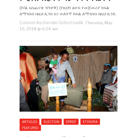
(ኮ/ል አስጨናቂ ገ/ፃድቅ) (የዚህን ፅሁፍ የመጀመሪያ ክፍል
ለማንበብ በዚህ ሊንክ እና ሁለተኛ ክፍል ለማንበብ በዚህ ሊንክ.
Colonel Aschenaki Gebretsadik
Thursday, May
10, 2018 @ 6:24 am
ARTICLES
ELECTION
EPRDF
ETHIOPIA
FEATURED