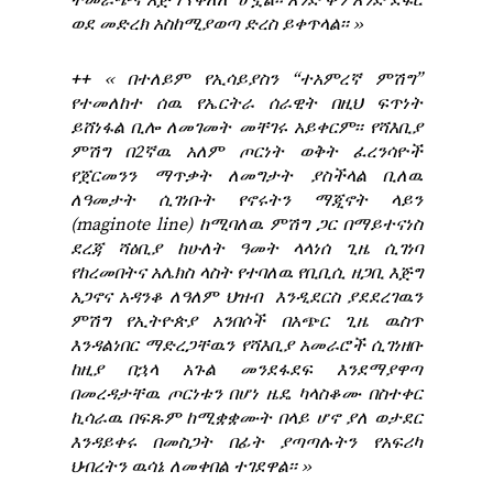
ተመራጭና እጅግ የቀለለ ሆኗል፡፡ አንድ ቀን አንድ ደፋር
ወደ መድረክ አስከሚያወጣ ድረስ ይቀጥላል፡፡ ››
++
‹‹ በተለይም የኢሳይያስን “ተአምረኛ ምሽግ”
የተመለከተ ሰዉ የኤርትራ ሰራዊት በዚህ ፍጥነት
ይሸነፋል ቢሎ ለመገመት መቸገሩ አይቀርም፡፡ የሻእቢያ
ምሽግ በ2ኛዉ አለም ጦርነት ወቅት ፈረንሳዮች
የጀርመንን ማጥቃት ለመግታት ያስችላል ቢለዉ
ለዓመታት ሲገነቡት የኖሩትን ማጂኖት ላይን
(maginote line) ከሚባለዉ ምሽግ ጋር በማይተናነስ
ደረጃ ሻዕቢያ ከሁለት ዓመት ላላነሰ ጊዜ ሲገነባ
የከረመበትና አሌክስ ላስት የተባለዉ የቢቢሲ ዘጋቢ እጅግ
አጋኖና አዳንቆ ለዓለም ህዝብ እንዲደርስ ያደደረገዉን
ምሽግ የኢትዮጵያ አንበሶች በአጭር ጊዜ ዉስጥ
እንዳልነበር ማድረጋቸዉን የሻእቢያ አመራሮች ሲገነዘቡ
ከዚያ በኋላ አጉል መንደፋደፍ እንደማያዋጣ
በመረዳታቸዉ ጦርነቱን በሆነ ዜዴ ካላስቆሙ በስተቀር
ኪሳራዉ በፍጹም ከሚቋቋሙት በላይ ሆኖ ያለ ወታደር
እንዳይቀሩ በመስጋት በፊት ያጣጣሉትን የአፍሪካ
ህብረትን ዉሳኔ ለመቀበል ተገደዋል፡፡ ››