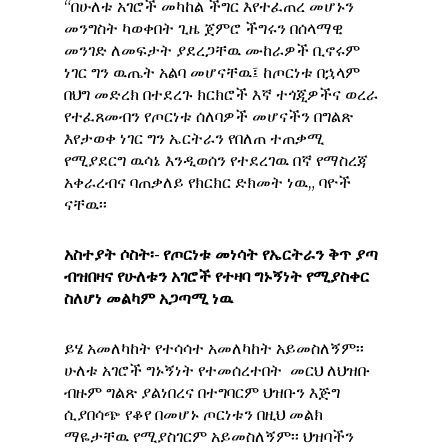
“በሁለቱ አገሮች መካከል ችግር እየተፈጠረ መሆኑን
መንግስት ካወቀበት ጊዜ ጀምሮ ችግሩን በሰላማዊ
መንገድ ለመፍታት ያደረጋቸዉ ሙከራዎች ቢኖሩም
ነገር ግን ዉጤት አልባ መሆናቸዉ፤ ከጦርነቱ በኋላም
በህግ መድረክ በተደረጉ ክርክሮች እኛ ተጎጂዎችና ወረራ
የተፈጸመብን የጦርነቱ ሰለባዎች መሆናችን በግልጽ
እየታወቀ ነገር ግን ኤርትራን የበለጠ ተጠቃሚ
የሚያደርግ ዉሳኔ እንዲወሰን የተደረገዉ በኛ የማስረጃ
አቀራረብና ባጠቃለይ የክርክር ድክመት ነዉ„ ባዮች
ናቸዉ፡፡
አስተያት
ሶስት፡- የጦርነቱ
መነሳት
የኤርትራን
ቅጥ
ያጣ
ብዝበዛና
የሁለቱን
አገሮች
የተዛባ
ግኑኝነት
የሚያስቀር
ስለሆነ
መልካም
አጋጣሚ
ነዉ
ይሄ አመለካከት የተሳሳተ አመለካከት አይመስለኝም፡፡
ሁለቱ አገሮች ግኑኝነት የተመሰረተበት መርህ ለህዝቡ
ብዙም ግልጽ ያልነበረና በተግባርም ህዝቡን እጅግ
ሲያበሳጭ የቆየ በመሆኑ ጦርነቱን በዚህ መልክ
ማዬታቸዉ የሚያስገርም አይመስለኝም፡፡ ህዝባችን