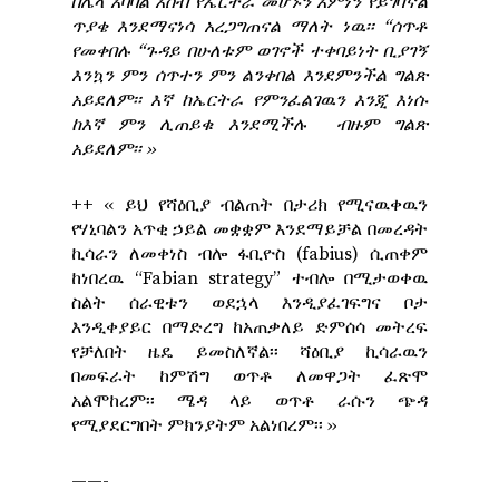
በሌላ አባባል አሰብ የኤርትራ መሆኑን አምነን የይገባኛል
ጥያቄ እንደማናነሳ አረጋግጠናል ማለት ነዉ፡፡ “ሰጥቶ
የመቀበሉ “ጉዳይ በሁለቱም ወገኖች ተቀባይነት ቢያገኝ
እንኳን ምን ሰጥተን ምን ልንቀበል እንደምንችል ግልጽ
አይደለም፡፡ እኛ ከኤርትራ የምንፈልገዉን እንጂ እነሱ
ከእኛ ምን ሊጠይቁ እንደሚችሉ ብዙም ግልጽ
አይደለም፡፡ ››
++
‹‹ ይህ የሻዕቢያ ብልጠት በታሪክ የሚናዉቀዉን
የሃኒባልን አጥቂ ኃይል መቋቋም እንደማይቻል በመረዳት
ኪሳራን ለመቀነስ ብሎ ፋቢዮስ (fabius) ሲጠቀም
ከነበረዉ “Fabian strategy” ተብሎ በሚታወቀዉ
ስልት ሰራዊቱን ወደኋላ እንዲያፈገፍግና ቦታ
እንዲቀያይር በማድረግ ከአጠቃለይ ድምሰሳ መትረፍ
የቻለበት ዜዴ ይመስለኛል፡፡ ሻዕቢያ ኪሳራዉን
በመፍራት ከምሽግ ወጥቶ ለመዋጋት ፈጽሞ
አልሞከረም፡፡ ሜዳ ላይ ወጥቶ ራሱን ጭዳ
የሚያደርግበት ምክንያትም አልነበረም፡፡ ››
——-