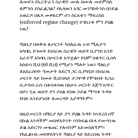
ለመሆኑ የኤርትራን ሰራዊት ሙሉ በሙሉ መደምሰስ
ለምንስ ያስፈልጋል? የሌላዉን አገር መንግስትንስ በኃይል
አዉርዶ በሌላ መቀዬርም ሆነ ስርአቱን ማፍረስስ
(enforced regime change) ተገቢነቱ ምን ያህል
ነዉ?
ሻዕቢያ በወቅቱ ለጦርነት ካሰለፈዉ ሩብ ሚሊዮን
አካባቢ ይገመት ከነበረዉ ሰራዊት ዉስጥ ቢያንስ አንድ
አራተኛ አካባቢ በጦርነቱ አጥቷል፡፡ ይህም በቁጥር ሲሰላ
ከስድሳ ሺህ (60 ሺህ) የሚሆን ማለት ነዉ፡፡ ሻዕቢያ
ለአስራሰባት ዓመታት ከደርግ ጋር ሲያካሂድ በነበረዉ
ጦርነት ላይ ከመቶ ሺህ በላይ ታጋዮቹ የሞቱበት ኪሳራ
ሲታሰብ ራሱ በቆሰቆሰዉ በአሁኑ ጦርነት እጅግ አጭር
በሆነ ጊዜ ዉስጥ ያን ያሀል የሰዉ ኃይል ማጣቱ ጉዳቱ
ከባድ እንደሆነበት ለመረዳት አያዳግትም፡፡
በዚህ ጦርነት በሻቢያ ላይ ያን ያህል ጉዳት ስናደረስ በኛ
በኩል አንዳችም መስዋእትነት ሳንከፍል በነጻ ያመጣነዉ
ድል አድርገን መቁጠር ያለብንም አይመስለኝም፡፡
የከፈልነዉ መስዋእትነት ሻዕቢያ ላይ ከደረሰዉ ጉዳት