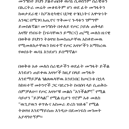
መንግስት ይህን ያልተጠበቀ ዉሳኔ ሲወስንም ሰራዊቱን
በኤርትራ መሬት መቆዬትም ሆነ ወደ ፊት መግፋትን
ከወታደራዊ ፡ ከፖለቲካዊና ህጋዊ ተገቢነትና አዋጭነት
አንጻር በሚገባ አጢኖና ጥቅሙና ጉዳቱን ገምግሞ
ይመስለኛል፡፡ መንግስት በተለይ የጦር ኃይሉ ጠቅላይ
አዛዥ የነበሩት (ነፍሳቸዉን ይማርና) ጠ/ሚ መለስ ዜናዊ
በወቅቱ ይህንን ትዕዛዝ ከመስጠታቸዉ አስቀድመዉ
የሚመለከታቸዉን ከፍተኛ የጦር አዛዦችን አማክረዉ
የወሰኑት ዉሳኔ እንደሆነ ይሰማኛል፡፡
በወቅቱ አቶ መለስ ሰራዊታችን ወደፊት መግፋት ይችል
እንደሆነ ጠይቀዉ አዛዦች ከዚያ በላይ መግፋት
እንደማይቻል ገልጸዉላቸዉ እንደነበር ከጦርነቱ በኋላ
ከከፍተኛ መኮንኖች ጋር ባደረጉት ስብሰባ ላይ ሲጠቅሱ
ሰምቻለሁ፡፡ የጦር አዛዦቹ መልስ “አንችልም!” የሚል
ሳይሆን “ይቻላል!” የሚል ቢሆን ኖሮም አቶ መለስ
“ዉጊያዉን ቀጥሉና አስመራ ድረስ ዝለቁ” የሚል
ትዕዛዝ እንደማይሰጡ እንዲሁ በደመነፍስ መገመት
አያዳግተኝም፡፡