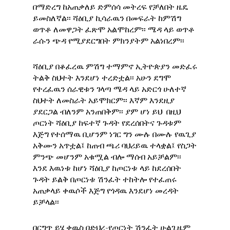
በማድረግ ከአጠቃለይ ድምሰሳ መትረፍ የቻለበት ዜዴ
ይመስለኛል፡፡ ሻዕቢያ ኪሳራዉን በመፍራት ከምሽግ
ወጥቶ ለመዋጋት ፈጽሞ አልሞከረም፡፡ ሜዳ ላይ ወጥቶ
ራሱን ጭዳ የሚያደርግበት ምክንያትም አልነበረም፡፡
ሻዕቢያ በቆፈረዉ ምሽግ ተማምኖ ኢትዮጵያን መድፈሩ
ትልቅ ስህተት እንደሆነ ተረድቷል፡፡ አሁን ደግሞ
የተረፈዉን ሰራዊቱን ገላጣ ሜዳ ላይ አድርጎ ሁለተኛ
ስህተት ለመስራት አይሞክርም፡፡ እኛም እንደዚያ
ያደርጋል ብለንም አንጠበቅም፡፡ ያም ሆነ ይህ በዚህ
ጦርነት ሻዕቢያ ከፍተኛ ጉዳት የደረሰበትና ጉዳቱም
እጅግ የተሰማዉ ቢሆንም ነገር ግን ሙሉ በሙሉ የዉጊያ
አቅሙን አጥቷል፤ ከጠብ ጫሪ ባህሪይዉ ተላቋል፤ የስጋት
ምንጭ መሆንም አቁሟል ብሎ ማሰብ አይቻልም፡፡
እንደ እዉነቱ ከሆነ ሻዕቢያ ከጦርነቱ ላይ ከደረሰበት
ጉዳት ይልቅ በጦርነቱ ሽንፈት ተከትሎ የተፈጠሩ
አጠቃላይ ቀዉሶች እጅግ የጎዳዉ እንደሆነ መረዳት
ይቻላል፡፡
በርግጥ ይሄ ቀዉስ በድህረ-የጦርነት ሽንፈት ሁልጊዜም