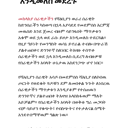
እንዲመለስ
መደረጉ
መከላከያ ሰራዊታችን
የሻዕቢያን ወራሪ ሰራዊት
ከድንበራችን ካስወጣ በኋላ አያሳደደ የመደምሰስ እርምጃ
መዉሰድ እንደ ጀመረ ብዙም ሳይገፋበት ማጥቃቱን
አቁሞ ወደ ኋላ ወደ ራሱ ይዞታ እንዲመለስ ተደርጓል፡፡
የዚያ ዓይነት የመንግስት ዉሳኔ ይኖራል ተብሎ በጭራሽ
ያልተጠበቀና ድንገተኛ ስለነበር ትእዛዙ ተሰጥቶ
ሰራዊታችን ወደ ኋላ እንዲመለስ ሲደረግ ለብዙዎቹ
የሰራዊታችን አባላት ሁኔታዉ አስደንጋጭ ሆኖ ነበር፡፡
የሻአቢያን ሰራዊት አሳዶ በመደምሰስ ሻእቢያ በለኮሰዉ
ጦርነት የወደቁት ጓዶቹን ደም ለመበቀል ጉጉት ለነበረዉ
ሰራዊታችን ማጥቃቱን እንዲያቆም የተሰጠዉን
ድንገተኛና ያልተጠበቀ ትእዛዝ አላስከፋዉም ማለት
አይቻልም፡፡ የሰራዊታችን አባላት በወቅቱ ግራ መጋባት
ብቻ ሳይሆን የቁጭት፤ የብስጭትና የተታለናል ስሜት
አንደተሰማቸዉም ግልጽ ነዉ፡፡