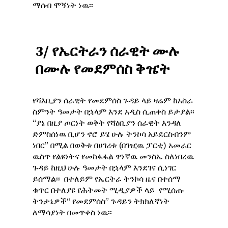
ማሰብ ሞኝነት ነዉ፡፡
3/
የኤርትራን
ሰራዊት
ሙሉ
በሙሉ
የመደምሰስ
ቅዤት
የሻእቢያን ሰራዊት የመደምሰስ ጉዳይ ላይ ዛሬም ከአስራ
ስምንት ዓመታት በኋላም እንደ አዲስ ሲጠቀስ ይታያል፡፡
“ያኔ በዚያ ጦርነት ወቅት የሻዕቢያን ሰራዊት እንዳለ
ድምስሰነዉ ቢሆን ኖሮ ይሄ ሁሉ ትንኮሳ አይደርስብንም
ነበር” በሚል በወቅቱ በሀገሪቱ (በገዢዉ ፓርቲ) አመራር
ዉስጥ የልዩነትና የመከፋፋል ዋነኛዉ መንስኤ ስለነበረዉ
ጉዳይ ከዚህ ሁሉ ዓመታት በኋላም እንደገና ሲነገር
ይሰማል፡፡ በተለይም የኤርትራ ትንኮሳ ዜና በተሰማ
ቁጥር በተለያዩ የሕትመት ሚዲያዎች ላይ የሚሰጡ
ትንታኔዎች“ የመደምሰስ” ጉዳይን ትክክለኛነት
ለማሳያነት በመጥቀስ ነዉ፡፡