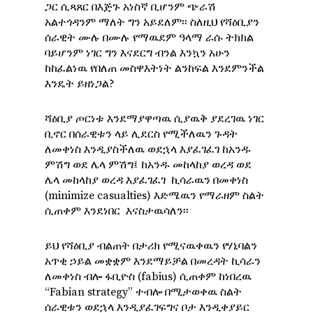
ጋር ሲጻጸር በእጅጉ አነስኛ ቢሆንም ጭራሽ
አልተጎዳንም ማለት ግን አይደለም፡፡ ስለዚህ የሻዕቢያን
ሰራዊት ሙሉ በሙሉ የማዉደም ዓላማ ራሱ ትክክል
ባይሆንም ነገር ግን እናደርግ ብንል እንኳን አሁን
ከከፈልነዉ የበለጠ መስዋእትነት ልንከፍል እንደምንችል
እንዴት ይዘነጋል?
ሻዕቢያ ጦርነቱ እንደማያዋጣዉ ሲያዉቅ ያደረገዉ ነገር
ቢኖር በሰራዊቱን ላይ ሊደርስ የሚችለዉን ጉዳት
ለመቀነስ እንዲያስችለዉ ወደኋላ እያፈገፈገ ከአንዱ
ምሽግ ወደ ሌላ ምሽግ፤ ከአንዱ መከላከያ ወረዳ ወደ
ሌላ መከላከያ ወረዳ እያፈገፈገ ኪሳራዉን በመቀነስ
(minimize casualties) እድሜዉን የማራዘም ስልት
ሲጠቀም እንደነበር እናስታዉሳለን፡፡
ይህ የሻዕቢያ ብልጠት በታሪክ የሚናዉቀዉን የሃኒባልን
አጥቂ ኃይል መቋቋም እንደማይቻል በመረዳት ኪሳራን
ለመቀነስ ብሎ ፋቢዮስ (fabius) ሲጠቀም ከነበረዉ
“Fabian strategy” ተብሎ በሚታወቀዉ ስልት
ሰራዊቱን ወደኋላ እንዲያፈገፍግና ቦታ እንዲቀያይር