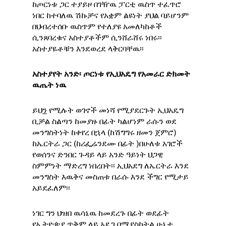
ከጦርነቱ ጋር ተያይዞ በገዥዉ ፓርቲ ዉስጥ ተፈጥሮ
ነበር ከተባለዉ ሽኩቻና የአቋም ልዩነት ያህል ባይሆንም
በህብረተሰቡ ዉስጥም የተለያዩ አመለካከቶች
ሲንጸባረቁና አስተያቶችም ሲንሸራሸሩ ነበሩ፡፡
አስተያዬቶቹን እንደወረደ ላቅርባቸዉ፡፡
አስተያየት
አንድ፡
ጦርነቱ
የኢህአዴግ
የአመራር
ድክመት
ዉጤት
ነዉ
ይህ
ን
የሚሉት ወገኖች መነሻ የሚያደርጉት ኢህአዴግ
ቢቻል ስልጣን ከመያዙ በፊት ካልሆነም ራሱን ወደ
መንግስትነት ከቀየረ በኋላ (ከሽግግሩ ዘመን ጀምሮ)
ከኤርትራ ጋር (ከሪፌሬንደሙ በፊት )በሁለቱ አገሮች
የወሰንና ድንበር ጉዳይ ላይ አንድ ዓይነት ህጋዊ
ስምምነት ማድረግ ነበረበት፡፡ ኢህአደግ ለኤርትራ እንደ
መንግስት እዉቅና መስጠቱ በራሱ እንደ ችግር የሚታይ
አይደፈለም፡፡
ነገር ግን ህዝበ ዉሳኔዉ ከመደረጉ በፊት ወደፊት
የኢትዮጵያ ጥቅም ላይ አደጋ በማያስከትል ሁኔታ