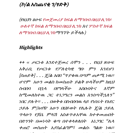
(ኮ/ል አስጨናቂ ገ/ፃድቅ)
(የዚህን ፅሁፍ
የመጀመሪያ ክፍል ለማንበብ በዚህ ሊንክ፡
ሁለተኛ ክፍል ለማንበብ በዚህ ሊንክ
እና
ሦስተኛ ክፍል
ለማንበብ በዚህ ሊንክ
ማግኘት ይችላሉ)
Highlights
++
‹‹ ጦርነቱ እንደተጀመረ ሰሞን . . . የዚህ ጽሁፍ
አቅራቢ የጦርነቱ የፖለቲካዊ ግቡ ምን እንደሆነ
[ስጠይቅ] . . . ጄ/ል አበበ “ጥያቄዉ በጣም ጠቃሚ ነዉ፡፡
ሆኖም አሁን መልስ ከመስጠት ይልቅ ሁላችሁም ከዚህ
ስብሰባ በኋላ በየግላችሁ አስቡበትና እኛም
ከሚመለከተዉ ጋር ተነጋግረን መልስ እንሰጣችኋለን”
ነበር ያሉት፡፡ . . . በወቅቱ በስብሰባዉ ላይ የነበሩት የአየር
ኃይሉ ም/አዛዥ አሁን በህይወት የሌሉት ጄ/ል ኃይሌ
ጥላሁን የጆቤ ምላሽ አስቆጥቶአቸዉ ከተቀመጡበት
በድንገት በመነሳት ቁጣ በተቀላቀለበት አነጋገር “ሌላ
ቀጠሮ መስጠት አያስፈልግም፤ መልሱ ግልጽ ነዉ፡፡