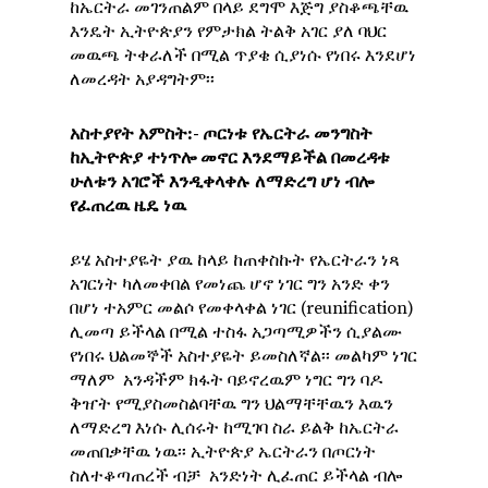
ከኤርትራ መገንጠልም በላይ ደግሞ እጅግ ያስቆጫቸዉ
እንዴት ኢትዮጵያን የምታክል ትልቅ አገር ያለ ባህር
መዉጫ ትቀራለች በሚል ጥያቄ ሲያነሱ የነበሩ እንደሆነ
ለመረዳት አያዳግትም፡፡
አስተያየት
አምስት
:-
ጦርነቱ
የኤርትራ
መንግስት
ከኢትዮጵያ
ተነጥሎ
መኖር
እንደማይችል
በመረዳቱ
ሁለቱን
አገሮች
እንዲቀላቀሉ
ለማድረግ
ሆነ
ብሎ
የፈጠረዉ
ዜዴ
ነዉ
ይሄ አስተያዬት ያዉ ከላይ ከጠቀስኩት የኤርትራን ነጻ
አገርነት ካለመቀበል የመነጨ ሆኖ ነገር ግን አንድ ቀን
በሆነ ተአምር መልሶ የመቀላቀል ነገር (reunification)
ሊመጣ ይችላል በሚል ተስፋ አጋጣሚዎችን ሲያልሙ
የነበሩ ህልመኞች አስተያዬት ይመስለኛል፡፡ መልካም ነገር
ማለም አንዳችም ክፋት ባይኖረዉም ነግር ግን ባዶ
ቅዠት የሚያስመስልባቸዉ ግን ህልማቸቸዉን እዉን
ለማድረግ እነሱ ሊሰሩት ከሚገባ ስራ ይልቅ ከኤርትራ
መጠበቃቸዉ ነዉ፡፡ ኢትዮጵያ ኤርትራን በጦርነት
ስለተቆጣጠረች ብቻ አንድነት ሊፈጠር ይችላል ብሎ