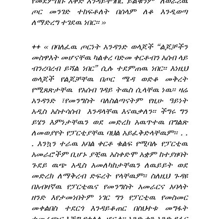
የመደምሰሱ እቅድ እንዳይተገበር ይልቁንም ለወራሪዉ
ጦር መንገድ ተከፍቶለት በሰላም ለቆ እንዲወጣ
ለማድረግ ተገደዉ ነበር፡፡ ››
++
‹‹ በባለፈዉ ጦርነት አንዳንድ ወላጆች “ልጆቻችን
መስዋእት መሆናቸዉ ካልቀረ ባድመ ቀርቶብን አሰብ ላይ
ብንረባረብ ይሻል ነበር” ሲሉ ተደምጠዉ ነበር፡፡ እነዚህ
ወላጆች የልጆቻቸዉ በጦር ሜዳ ወድቆ መቅረት
የሚጸጽታቸዉ የአሰብ ገዳይ ትዉስ ሲላቸዉ ነዉ፡፡ ዛሬ
አንዳንድ ፣የመንግስት ባለስልጣናትም የዚሁ ዓይነት
አዲስ አስተሳሰብ እንዳላቸዉ እናዉቃለን፡፡ ችግሩ ግን
ይሄን እምነታቸዉን ወደ መድረክ አዉጥተዉ በግልጽ
ለመወያየት የፓርቲያቸዉ ባህል አይፈቅድላቸዉም፡፡ . .
. እንኳን ተራዉ አባል ቀርቶ ቁልፍ የሚባሉ የፓርቲዉ
አመራሮችም ቢሆኑ ያቺዉ አስቀድሞ አቋም ከተያዘባት
ጉደይ ዉጭ አዲስ አመለካከታቸዉን ለዉይይት ወደ
መድረክ ለማቅረብ ድፍረት የላቸዉም፡፡ ስለዚህ ጉዳዩ
በአብዛኛዉ የፓርቲዉና የመንግስት አመራርና አባላት
ዘንድ እየታመነበትም ነገር ግን የፓርቲዉ የመስመር
መቀልበስ ተደርጎ እንዳይቆጠር በስህተቱ መግፋት