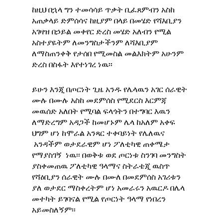
ከዚህ በኋላ ግን ተመሳሳይ ጥቃት ቢፈጸምብን አስከ
አጠቃላይ ድምሰሳና ከዚያም በላይ በመሄድ የሻእቢያን
አገዛዝ በኃይል መቀየር ድረስ መሄድ አለብን የሚል
አስተያዬትም ለመንግስታችንም ለሻእቢያም
ለማስጠንቀቅ የታሰበ የሚመስል መልእክትም አሁንም
ድረስ በስፋት እየተነገረ ነዉ፡፡
ይሁን እንጂ በጦርነት ጊዜ አንዱ የሌላዉን አገር ሰራዊት
ሙሉ በሙሉ አስከ መደምሰስ የሚደርስ እርምጃ
መዉሰድ አለበት የሚባል ፍላጎትን በተግባር እዉን
ለማድረግም አዳጋች ከመሆኑም ሌላ ከአለም አቀፍ
ህግም ሆነ ከሞራል አንጻር ተቀባይነት የሌለዉና
አንዳችም ወታደራዊም ሆነ ፖለቲካዊ ጠቀሜታ
የማያስገኝ ነዉ፡፡ በወቅቱ ወደ ጦርነቱ ስንገባ መንግስት
ያስቀመጠዉ ፖለቲካዊ ዓላማና ስትራቴጂ ዉስጥ
የሻዕቢያን ሰራዊት ሙሉ በሙለ በመደምሰስ አገሪቱን
ያለ ወታደር ማስቀረትም ሆነ አመራሩን አዉርዶ በሌላ
መተካት ይገባናል የሚል የጦርነት ዓላማ የነበረን
አይመስለኝም፡፡