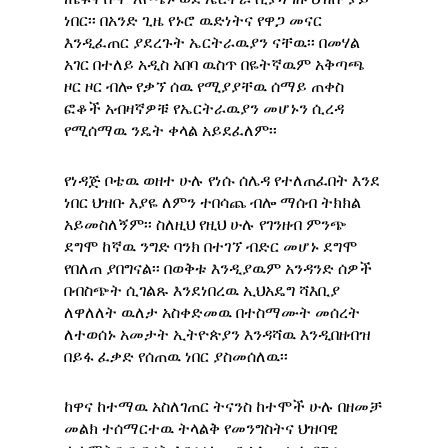
ነበር፡፡ በአንድ ጊዜ የኑሮ ዉድነትና የዋጋ መናር
እንዲፈጠር ያደረጉት ኤርትራዉያን ናቸዉ፡፡ በመሃል
አገር በተለይ አዲስ አበባ ዉስጥ በዬትኛዉም አቅጣጫ
ዞር ዞር ብሎ የቃኘ ሰዉ የሚያያቸዉ ሰማይ ጠቀስ
ፎቆች አብዛኛዎቹ የኤርትራዉያን መሆኑን ሲረዳ
የሚሰማዉ ንዴት ቀላል አይደፈለም፡፡
የነዳጅ ቦቴዉ ወዘተ ሁሉ የነሱ ሰሌዳ የተለጠፈበት እንደ
ነበር ህዝቡ እያዬ ለምን ተበሳጨ ብሎ ማሰብ ትክክል
አይመስለኝም፡፡ ስለዚህ የዚህ ሁሉ የገንዘብ ምንጭ
ደግሞ ከኛዉ ንግድ ባንክ በተገኘ ብድር መሆኑ ደግሞ
የበለጠ ያበግናል፡፡ በወቅቱ እንዲያዉም አንዳንድ ሰዎች
በብስጭት ሲገልጹ እንደነበረዉ ኢህአዴግ ሻእቢያ
ለዋለለት ዉለታ አስቀድመዉ በተስማሙት መሰረት
ለተወሰኑ አመታት ኢትዮጵያን እንዳሻዉ እንዲበዘብዝ
በይፋ ፈቃድ የሰጠዉ ነበር ያስመሰለዉ፡፡
ከዋና ከተማዉ አስለገጠር ትናንስ ከተሞች ሁሉ በዘመቻ
መልክ ተሰማርተዉ ትላልቅ የመንግስትና ህዝባዊ