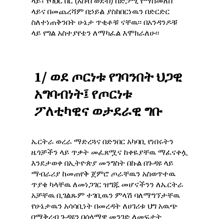
ላይ፤ የባህር በር (አሰብ ወደብ) በድጋሚ የማስመለስ
ላይና በመጨረሻም በኃይል ያስከበርነዉን በድርድር
ስለተነጠቅንበት ሁኔታ ጥቂቶቹ ናቸዉ፡፡ በአንዳንዶቹ
ላይ የግል አስተያየቴን ለማካፈል እሞክራለሁ፡፡
1/
ወደ
ጦርነቱ
የገባንበት
ህጋዊ
አግባብነት፤ የጦርነቱ
ፖለቲካዊና
ወታደራዊ
ግቡ
ኤርትራ ወረራ ማድረጓና በድንበር አካባቢ የነበሩትን
ዜጎቻችን ላይ ጥቃት መፈጸሟና ከቀዬያቸዉ ማፈናቀሏ
እንደታወቀ በኢትዮጵያ መንግስት በኩል በጉዳዩ ላይ
ማብራሪያ ከመጠየቅ ጀምሮ ጦራቸዉን አስወጥተዉ
ጥያቄ ካላቸዉ ለመነጋገር ዝግጁ መሆናችንን ለኤርትራ
አቻቸዉ ቢገልጹም ተገቢዉን ምላሽ ባለማግኘታቸዉ
የሁኔታዉን አሳሳቢነት በመረዳት ለሀገሪቱ ህግ አዉጭ
በማቅረብ ጉዳዩን በሰላማዊ መንገድ ለመፍታት