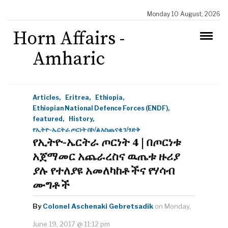
Monday 10 August, 2026
Horn Affairs -
Amharic
Articles,
Eritrea,
Ethiopia,
Ethiopian National Defence Forces (ENDF),
featured,
History,
የኢትዮ-ኤርትራ ጦርነት በኮ/ል አስጨናቂ ገ/ፃድቅ
የኢትዮ-ኤርትራ ጦርነት 4 | በጦርነቱ
አጀማመር አጨራረስና ዉጤቱ ዙሪያ
ያሉ የተለያዩ አመለካከቶችና የሃሳብ
ሙግቶች
By
Colonel Aschenaki Gebretsadik
on Monday,
June 19, 2017 @ 11:12 pm