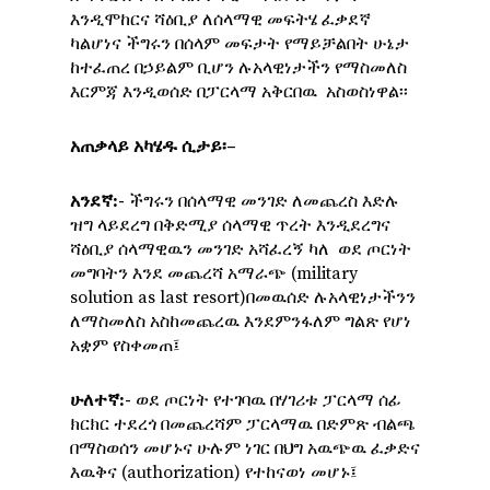
እንዲሞከርና ሻዕቢያ ለሰላማዊ መፍትሄ ፈቃደኛ
ካልሆነና ችግሩን በሰላም መፍታት የማይቻልበት ሁኔታ
ከተፈጠረ በኃይልም ቢሆን ሉአላዊነታችን የማስመለስ
እርምጃ እንዲወሰድ በፓርላማ አቅርበዉ አስወስነዋል፡፡
አጠቃላይ
አካሄዱ
ሲታይ፡
–
አንደኛ
:-
ችግሩን በሰላማዊ መንገድ ለመጨረስ እድሉ
ዝግ ላይደረግ በቅድሚያ ሰላማዊ ጥረት እንዲደረግና
ሻዕቢያ ሰላማዊዉን መንገድ አሻፈረኝ ካለ ወደ ጦርነት
መግባትን እንደ መጨረሻ አማራጭ (military
solution as last resort)በመዉሰድ ሉአላዊነታችንን
ለማስመለስ አስከመጨረዉ እንደምንፋለም ግልጽ የሆነ
አቋም የስቀመጠ፤
ሁለተኛ
:-
ወደ ጦርነት የተገባዉ በሃገሪቱ ፓርላማ ሰፊ
ክርክር ተደረጎ በመጨረሻም ፓርላማዉ በድምጽ ብልጫ
በማስወሰን መሆኑና ሁሉም ነገር በህግ አዉጭዉ ፈቃድና
እዉቅና (authorization) የተከናወነ መሆኑ፤