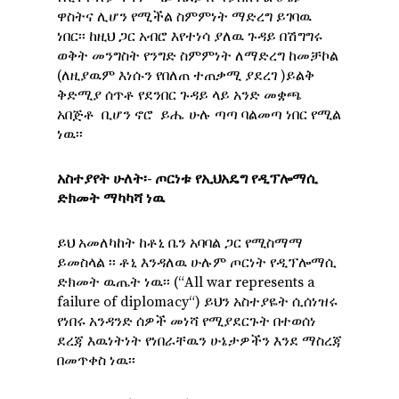
ዋስትና ሊሆን የሚችል ስምምነት ማድረግ ይገባዉ
ነበር፡፡ ከዚህ ጋር አብሮ እየተነሳ ያለዉ ጉዳይ በሽግግሩ
ወቅት መንግስት የንግድ ስምምነት ለማድረግ ከመቻኮል
(ለዚያዉም እነሱን የበለጠ ተጠቃሚ ያደረገ )ይልቅ
ቅድሚያ ሰጥቶ የደንበር ጉዳይ ላይ አንድ መቋጫ
አበጅቶ ቢሆን ኖሮ ይሔ ሁሉ ጣጣ ባልመጣ ነበር የሚል
ነዉ፡፡
አስተያየት
ሁለት፡- ጦርነቱ
የኢህአዴግ
የዲፕሎማሲ
ድክመት
ማካካሻ
ነዉ
ይህ አመለካከት ከቶኒ ቤን አባባል ጋር የሚስማማ
ይመስላል ፡፡ ቶኒ እንዳለዉ ሁሉም ጦርነት የዲፕሎማሲ
ድክመት ዉጤት ነዉ፡፡ (“All war represents a
failure of diplomacy“) ይህን አስተያዬት ሲሰነዝሩ
የነበሩ አንዳንድ ሰዎች መነሻ የሚያደርጉት በተወሰነ
ደረጃ እዉነትነት የነበራቸዉን ሁኔታዎችን እንደ ማስረጃ
በመጥቀስ ነዉ፡፡