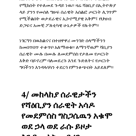
የሚከሰት የተለመደ ጉዳይ ነዉ፡፡ ዛሬ ሻዕቢያ በኢትዮጵያ
ላይ ያንን የመሰለ ግዙፍ ሰራዊት አሰልፎ ጦርነት ሊገጥም
የሚችልበት ወታደራዊና ኢኮኖሚያዊ አቅም፤ የህዝብ
ድጋፍና አመቺ ፖለቲካዊ ሁኔታዎች የሉትም፡፡
ነገርግን በዉክልናና በተዘዋዋሪ መንገድ ሰላማችንን
ከመበጥበጥ ተቆጥቦ አለማወቁ፡፡ ለማንኛዉም ሻቢያን
ሰራዊት ሙሉ በሙሉ ለመደምሰስ የታለመ የጦርነት
እቅድ ባይኖረም ባለመደረጉ እንደ ጉድለትና የጦርነት
ግባችንን እንዳላሳካን ተደርጎ የምንቆጭበት አይደለም፡፡
4/
መከላከያ
ሰራዊታችን
የሻዕቢያን
ሰራዊት
አሳዶ
የመደምሰስ
ግስጋሴዉን
አቁሞ
ወደ
ኃላ
ወደ
ራሱ
ይዞታ