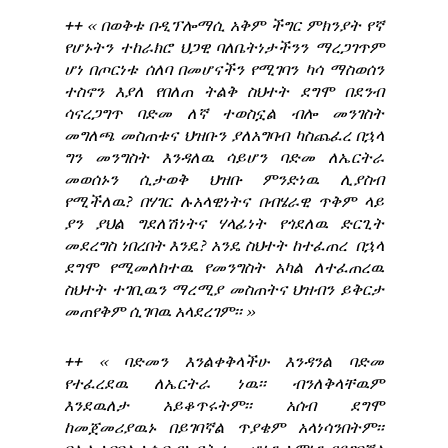
++
‹‹ በወቅቱ በዲፕሎማሲ አቅም ችግር ምክንያት የኛ
የሆኑትን ተከራክሮ ህጋዊ ባለቤትነታችንን ማረጋገጥም
ሆነ በጦርነቱ ሰለባ በመሆናችን የሚገባን ካሳ ማስወሰን
ተስኖን እያለ የበለጠ ትልቅ ስህተት ደግሞ በደንብ
ሳናረጋግጥ ባድመ ለኛ ተወስኗል ብሎ መንገስት
መግለጫ መስጠቱና ህዝቡን ያለአግባብ ካስጨፈረ በኋላ
ግን መንግስት እንዳለዉ ሳይሆን ባድመ ለኤርትራ
መወሰኑን ሲታወቅ ህዝቡ ምንድነዉ ሊያስብ
የሚችለዉ? በሃገር ሉአላዊነትና በብሄራዊ ጥቅም ላይ
ያን ያህል ግደለሽነትና ሃላፊነት የጎደለዉ ድርጊት
መደረግስ ነበረበት እንዴ? አንዴ ስህተት ከተፈጠረ በኋላ
ደግሞ የሚመለከተዉ የመንግስት አካል ለተፈጠረዉ
ስህተት ተገቢዉን ማረሚያ መስጠትና ህዝብን ይቅርታ
መጠየቅም ሲገባዉ አላደረገም፡፡ ››
++
‹‹ ባድመን እንልቀቅላችሁ እንዳንል ባድመ
የተፈረደዉ ለኤርትራ ነዉ፡፡ ብንለቅላቸዉም
እንደዉለታ አይቆጥሩትም፡፡ አሰብ ደግሞ
ከመጀመሪያዉኑ በይገባኛል ጥያቄም አላነሳንበትም፡፡