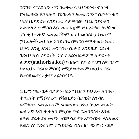
በርግጥ የማይካድ ነገር በወቅቱ የዚህ ዓይነት ፍላጎት
የነበራቸዉ እንዳሉና የሀገሪቱን አመራርንም ሲጎተጉቱና
ጫና ሲያደረጉ እንደነበር ይታወሳል፡፡ የዚህ ዓይነቱን
አጠቃላይ ድምሰሳ ላይ የጸና አቋም የነበራቸዉ ከገዥዉ
ፓርቲ ከፍተኛ አመራሮችም ሆነ ከመከላከያ ከፍተኛ
ጄኔራሎች መካከል እንደነበሩ በሚገባ የሚታወቅ ነዉ፡፡
ይሁን እንጂ እንደ መንግስት ሲታይ እንደዚያ ዓይነት
ገደብ የለሽ የጦርነት ዓላማ አልነበረዉም፡፡ ለጦርነቱ
ፈቃድ(authorization) የሰጠዉ የሃገሪቱ ህግ አዉጭም
ስለዚህ ጉዳይ(ድምሰሳ) የሚያዉቀዉም በዚህ ጉዳይ
የወሰደዉም አቋም አልነበረም፡፡
በዚያን ግዜ ብቻ ሳይሆን ዛሬም ቢሆን ይህ አመለካከት
ተገቢነት የማይኖረዉ የሻዕቢያን ሰራዊት እንዳለ
ደምስሰን አመራሩንም አስወግደን የኤርትራን መሬት
ወደ እኛ እናካትታለን የሚባል ግብ በመንግስት እንደ
ዕቅድ ያልተያዘ መሆኑ ብቻ ሳይሆን አግባብነት የለለዉና
እዉን ለማድረግም የማይቻል ስለነበር ጭምር ነዉ፡፡