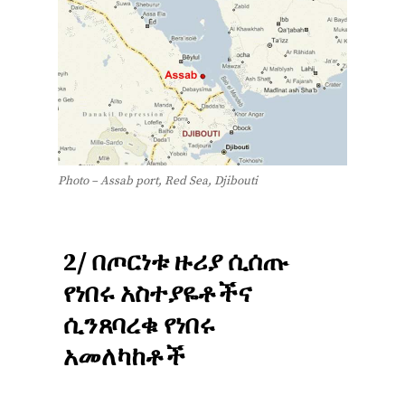
Photo – Assab port, Red Sea, Djibouti
2/
በጦርነቱ
ዙሪያ
ሲሰጡ
የነበሩ
አስተያዬቶችና
ሲንጸባረቁ
የነበሩ
አመለካከቶች