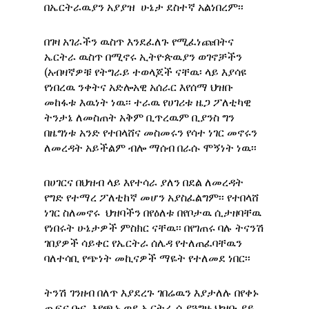
በኤርትራዉያን አያያዝ ሁኔታ ደስተኛ አልነበረም፡፡
በገዛ አገራችን ዉስጥ እንደፈለጉ የሚፈነጩበትና
ኤርትራ ዉስጥ በሚኖሩ ኢትዮጵዉያን ወገኖቻችን
(አብዛኛዎቹ የትግራይ ተወላጆች ናቸዉ፡ ላይ እያሳዩ
የነበረዉ ንቀትና አድሎአዊ አሰራር እየሰማ ህዝቡ
መከፋቱ እዉነት ነዉ፡፡ ተራዉ የሀገሪቱ ዜጋ ፖለቲካዊ
ትንታኔ ለመስጠት አቅም ቢጥረዉም ቢያንስ ግን
በዜግነቱ አንድ የተበላሸና መስመሩን የሳተ ነገር መኖሩን
ለመረዳት አይችልም ብሎ ማሰብ በራሱ ሞኝነት ነዉ፡፡
በሀገርና በህዝብ ላይ እየተሳራ ያለን በደል ለመረዳት
የግድ የተማረ ፖለቲከኛ መሆን አያስፈልግም፡፡ የተበላሸ
ነገር ስለመኖሩ ህዝባችን በየዕለቱ በየቦታዉ ሲታዘባቸዉ
የነበሩት ሁኔታዎች ምስክር ናቸዉ፡፡ በየገጠሩ ባሉ ትናንሽ
ገበያዎች ሳይቀር የኤርትራ ሰሌዳ የተለጠፈባቸዉን
ባለተሳቢ የጭነት መኪናዎች ማዬት የተለመደ ነበር፡፡
ትንሽ ገንዘብ በለጥ እያደረጉ ገበሬዉን እያታለሉ በየቀኑ
ጤፍና ቡና እየጫኑ ወደ ኤርትራ ሲያጓግዙ ህዝቡ ያይ