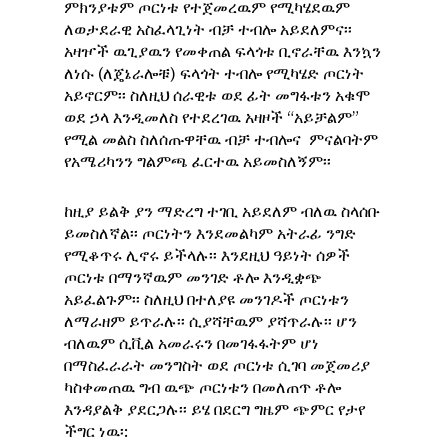
ምክንያቱም ጦርነቱ የተጀመረዉም የሚካሄደዉም
ለወታደራዊ አስፈላጊነት ብቻ ተብሎ አይደለምና፡፡
አዛዦች ዉጊያዉን የመቀጠል ፍላጎቱ ቢኖራቸዉ እንኳን
ለነሱ (ለጄኔራሎቹ) ፍላጎት ተብሎ የሚካሄድ ጦርነት
አይኖርም፡፡ ስለዚህ ሰራዊቱ ወደ ፊት መግፋቱን አቁሞ
ወደ ኃላ እንዲመለስ የተደረገዉ አዛዞች “አይቻልም”
የሚል መልስ ስለሰጡዋቸዉ ብቻ ተብሎና ምናልባትም
የአሜሪካንን ግልምጫ ፈርተዉ አይመስለኝም፡፡
ከዚያ ይልቅ ያን ማድረግ ተገቢ አይደለም ብለዉ ስላሰቡ
ይመስለኛል፡፡ ጦርነትን እንደመልካም አትራፊ ንግድ
የሚቆጥሩ ሊኖሩ ይችላሉ፡፡ እንደዚህ ዓይነት ሰዎች
ጦርነቱ በማንኛዉም መንገድ ቶሎ እንዲቋጭ
አይፈልጉም፡፡ ስለዚህ በተለያዩ መንገዶች ጦርነቱን
ለማራዘም ይጥራሉ፡፡ ሲያሻቸዉም ያሻጥራሉ፡፡ ሆን
ብለዉም ሲቪል አመራሩን በመገፋፋትም ሆነ
በማስፈራራት መንግስት ወደ ጦርነቱ ሲገባ መጀመሪያ
ካስቀመጠዉ ግብ ዉጭ ጦርነቱን በመለጠጥ ቶሎ
እንዳያልቅ ያደርጋሉ፡፡ ይሄ በደርግ ግዜም ጭምር የታየ
ችግር ነዉ፡: