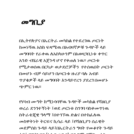
መግቢያ
በኢትየጵያና በኤርትራ መካከል የተደረገዉ ጦርነት
ከመነሻዉ አስከ ፍጻሜዉ በአብዛኛዎቹ ጉዳዮች ላይ
መግባባት የራቀዉ ለአስካሁንም በአወዛጋቢነቱ ቀጥር
አንድ ብሄራዊ አጀንዳ ሆኖ የቀጠለ ነዉ፡፡ ጦርነቱ
የሚታወሰዉ በርካታ ወታደሮቻችን የተሰዉበት ጦርነት
በመሆኑ ብቻ ሳይሆን በጦርነቱ ዙሪያ ባሉ አብይ
ጥያቄዎች ላይ መግባባት እንዳይኖረን ያደረገ በመሆኑ
ጭምር ነዉ፡፡
የሃሳብ ሙግት ከሚነሳባቸዉ ጉዳዮች መካከል የሻዕቢያ
ወረራ ደንገተኝነት ፤ወደ ጦርነቱ ስንገባ ባስቀመጥነዉ
ስትራቴጂዊ ዓላማ ፤በተገኘዉ ድልና በተከፈለዉ
መስዋትነት ትርፍና ኪሳራ ላይ ፤የሻዕቢያን ሰራዊት
መደምሰስ ጉዳይ ላይ፤በኤርትራን ግዛት የመቆየት ጉዳይ