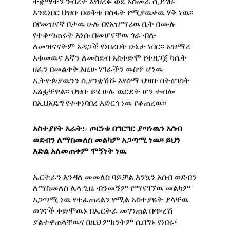
ተቋማትን ንብረት እየዘረፉ ወደ አስመራ ሲያግዙ
እንደነበር ህዝቡ በወቅቱ በስፋት የሚያዉቀዉ ሃቅ ነዉ፡፡
በየመዝናኛ ቦታዉ ሁሉ በየአዝማሪዉ ቤት በሙሉ
የተቆጣጠሩት እነሱ በመሆናቸዉ ጎራ ብሎ
ለመዝናናትም አዳጋች የነበረበት ሁኔታ ነበር፡፡ አዝማሪ
አቁመዉና እኛን ለመስደብ አስቀድሞ የተዘጋጀ ካሴት
ዘፈን በመልቀቅ እዚሁ ሃገራችን ዉስጥ ሆነዉ
ኢትዮጵያዉንን ሲያንቋሽሹ እየሰማ ህዝቡ በትዕግስት
አልፏቸዋል፡፡ ህዝቡ ይሄ ሁሉ ዉርደት ሆን ተብሎ
በኢህአዴግ የተቀነባበረ አድርጎ ነዉ የቆጠረዉ፡፡
አስተያየት
አራት
:-
ጦርነቱ
በግርግር
ያጣነዉን
አሰብ
ወደብን
ለማስመለስ
መልካም
አጋጣሚ
ነዉ፡፡ ይህን
እድል
አለመጠቀም
ሞኝነት
ነዉ
ኤርትራን እንዳለ መመለስ ባይቻል እንኳን አሰብ ወደብን
ለማስመለስ ሌላ ጊዜ ብንመኝም የማናገኘዉ መልካም
አጋጣሚ ነዉ የተፈጠረልን የሚል አስተያዬት ያላቸዉ
ወገኖች ቀድሞዉኑ በኤርትራ መገንጠል በጭረሽ
ያልተዋጠላቸዉና በዚህ ምክንትም ሲበግኑ የነበሩ፤