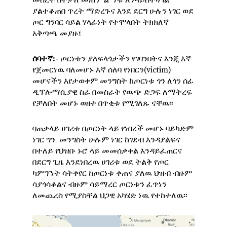
መሰረት በተቻለ መጠን ልማቱ እንዳይሰተጓጎል
ያልተቆጠበ ጥረት ማድረጉና እንደ ደርግ ሁሉን ነገር ወደ
ጦር ግንባር ሳይል ሃላፊነት የተሞላበት ትክክለኛ
አቅጣጫ መያዙ፤
ሰባተኛ
:-
ጦርነቱን ያለፍላጎታችን የገባንበትና እንጂ እኛ
የጀመርነዉ ባለመሆኑ እኛ ሰለባ የነበርን(victim)
መሆናችን እየታወቀም መንግስት ከጦርነቱ ጎን ለጎን ሰፊ
ዲፕሎማሲያዊ ስራ በመስራት የዉጭ ድጋፍ ለማትረፍ
የቻለበት መሆኑ ወዘተ በጥቂቱ የሚገለጹ ናቸዉ፡፡
ባጠቃላይ ሀገሪቱ በጦርነት ላይ የነበረች መሆኑ ባይካድም
ነገር ግን መንግስት ሁሉም ነገር ከገደብ እንዳያልፍና
በተለይ የህዝቡ ኑሮ ላይ መመሰቃቀል እንዳይፈጠርና
በደርግ ጊዜ እንደነበረዉ ሀገሪቱ ወደ ትልቅ የጦር
ካምፕነት ሳትቀየር ከጦርነቱ ቀጠና ያለዉ ህዝብ ብዙም
ሳያጎሳቆልና ብዙም ሳይማረር ጦርነቱን ፈጥነን
ለመጨረስ የሚያስቸል ህጋዊ አካሄድ ነዉ የተከተለዉ፡፡