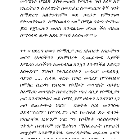
መንግስት በግልጽ ያስቀመጠዉ የጦርነቱ ግብ አለ፡፡ እኛ
የኤርትራን ሉአላዊነት በመድፈር ለመዉረርና ቅኝ ግዛት
ለማድረግ አልተነሳንም፡፡ ወደ ጦርነት የምንገባዉ
የተነጠቅነዉን ለማስመለስ ነዉ” በሚል በቁጣ ተናገሩ፡፡
ጆቤ የጄነራሉን መለስ እንዳልሰሙ ሆነዉ ችላ ብለዉ
ከማሳለፍ ዉጭ አጸፋ ምላሽ አልሰጡም፡፡ ››
++
‹‹ በደርግ ዘመን የሶማሊያ ጦር በእብሪት አገራችንን
ወርሮ ህዝባችንን ያለምህረት ሲጨፈጭፍ እያየች
አሜሪካ ራሳችንን ለመከላከል እንኳን እንዳንችል አድርጋ
አሰቀድሞ ገንዘብ የተከፈለበትን መሳሪያ መከልከሏ
ሳያንስ ….. ሌላዉ ቀርቶ የጦር መሳሪያ በማቀበልና
በምክር ሲረዳን የነበረዉ የሶቭዬት መንግስት ሳይቀር
ከአሜሪካ መንግስት በተደረገበት ጫና ሳቢያ የሶማሊያን
ጦር እንዳንበቀልና ወደ ሶማሊያም ዘልቀን እንዳንገባ ነጋ
ጠባ ይጨቀጭቁ ነበር፡፡ በወቅቱ ኮ/ል መንግስቱ
ኃይለማሪያም የሶማሊያን ጦር የመበቀል ጽኑ ፍላጎት
የነበራቸዉ ቢሆንም ነገር ግን የሶቭዬት ባለስልጣናት
ጎትጎታ በተለይም የአሜሪካንን ማስፈራራት በጭራሽ
መቋቋም እንደማይችሉ በመረዳታቸዉ ወራሪዉ ጦርን