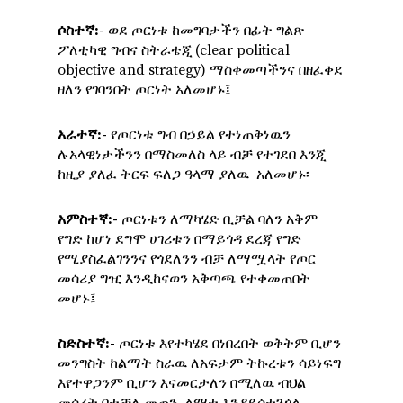
ሶስተኛ
:-
ወደ ጦርነቱ ከመግባታችን በፊት ግልጽ
ፖለቲካዊ ግብና ስትራቴጂ (clear political
objective and strategy) ማስቀመጣችንና በዘፈቀደ
ዘለን የገባንበት ጦርነት አለመሆኑ፤
አራተኛ
:-
የጦርነቱ ግብ በኃይል የተነጠቅነዉን
ሉአላዊነታችንን በማስመለስ ላይ ብቻ የተገደበ እንጂ
ከዚያ ያለፈ ትርፍ ፍለጋ ዓላማ ያለዉ አለመሆኑ፡
አምስተኛ
:-
ጦርነቱን ለማካሄድ ቢቻል ባለን አቅም
የግድ ከሆነ ደግሞ ሀገሪቱን በማይጎዳ ደረጃ የግድ
የሚያስፈልገንንና የጎደለንን ብቻ ለማሟላት የጦር
መሳሪያ ግዢ እንዲከናወን አቅጣጫ የተቀመጠበት
መሆኑ፤
ስድስተኛ
:-
ጦርነቱ እየተካሄደ በነበረበት ወቅትም ቢሆን
መንግስት ከልማት ስራዉ ለአፍታም ትኩረቱን ሳይነፍግ
እየተዋጋንም ቢሆን እናመርታለን በሚለዉ ብህል