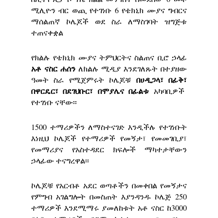
ሚሊዮን ብር ወጪ የተገነቡ 6 የቴክኒክ ሙያና ግብርና
ማሰልጠኛ ኮሌጆች ወደ ስራ ለማስገባት ዝግጅቱ
ተጠናቀቋል
የክልሉ የቴክኒክ ሙያና ትምህርትና ስልጠና ቢሮ ኃላፊ
አቶ
ናስር
ሐሰን
ለክልሉ ሚዲያ እንደገለጹት በተያዘው
በሀዲጋላ፣
በ
ፊቅ፣
ዓመት ስራ የሚጀምሩት ኮሌጆቹ
በ
ዋርዴር፣
በ
ደገህቡር፣
በ
ሞያሌና
በ
ፊልቱ
አካባቢዎች
የተገነቡ ናቸው፡፡
1500 ተማሪዎችን ለማስተናገድ እንዲችሉ የተገነቡት
እነዚህ ኮሌጆች የተማሪዎች የመኝታ፣ የመመገቢያ፣
የመማሪያና የአስተዳደር ክፍሎች ማካተታቸውን
ኃላፊው ተናግረዋል፡፡
ኮሌጆቹ የአርብቶ አደር ወጣቶችን በመቀበል የመኝታና
የምግብ አገልግሎት በመስጠት እያንዳንዱ ኮሌጅ 250
ተማሪዎች እንደሚማሩ ያመለከቱት አቶ ናስር ከ3000