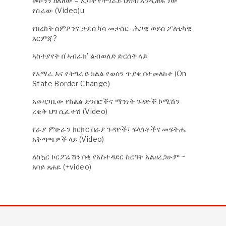
መኮንን ዘለለው – ኢሳት የትግራይ ህዝብ እንዲጠፋ ነው
የሰራው (Video)u
የበረከት ስምዖንና ታደሰ ካሳ መታሰር -ሕጋዊ ወይስ ፖለቲካዊ
እርምጃ?
ኣስተያየት በ’ኣብራክ’ ልብወለድ ድርሰት ላይ
የአማራ እና የትግራይ ክልል የወሰን ጥያቄ በተመለከተ (On
State Border Change)
አወዛጋቢው የክልል ድንበሮችና ማንነት ጉዳዮች ኮሚሽን
ረቂቅ ህግ ሲፈተሽ (Video)
የራያ ምሁራን ክርክር በራያ ጉዳዮች፣ ፍላጎቶችና መፍትሔ
አቅጣጫዎች ላይ (Video)
ለስኳር ኮርፖሬሽን በቂ የአስተዳደር ስርዓት አልዘረጋሁም ~
አባይ ጸሐዬ (+video)