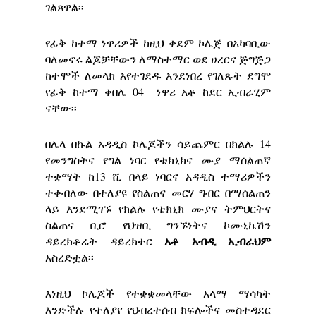
ገልጸዋል፡፡
የፊቅ ከተማ ነዋሪዎች ከዚህ ቀደም ኮሌጅ በአካባቢው
ባለመኖሩ ልጆቻቸውን ለማስተማር ወደ ሀረርና ጅግጅጋ
ከተሞች ለመላክ እየተገደዱ እንደነበረ የገለጹት ደግሞ
የፊቅ ከተማ ቀበሌ 04 ነዋሪ አቶ ከደር ኢብራሂም
ናቸው፡፡
በሌላ በኩል አዳዲስ ኮሌጆችን ሳይጨምር በክልሉ 14
የመንግስትና የግል ነባር የቴክኒክና ሙያ ማሰልጠኛ
ተቋማት ከ13 ሺ በላይ ነባርና አዳዲስ ተማሪዎችን
ተቀብለው በተለያዩ የስልጠና መርሃ ግብር በማሰልጠን
ላይ እንደሚገኙ የክልሉ የቴክኒክ ሙያና ትምህርትና
ስልጠና ቢሮ የህዝቢ ግንኙነትና ኮሙኒኬሽን
አቶ አብዲ ኢብራህም
ዳይረክቶሬት ዳይረክተር
አስረድቷል፡፡
እነዚህ ኮሌጆች የተቋቋመላቸው አላማ ማሳካት
እንድችሉ የተለያየ የህብረተሰብ ክፍሎችና መስተዳደር