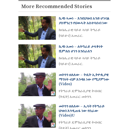
More Recommended Stories
ኪዳነ ኣመነ – እንደህዝብ አንድ ሆነናል
ያስቸገረን የህወሓት አስተሳሰብ ነው
ከብሔራዊ ባይቶ ኣባይ ትግራይ
(ባይቶና) አመራር.
ኪዳነ አመነ – ለትግራይ ታላቅነት
ሼምለስ ሆነን እንሰራለን
ከብሔራዊ ባይቶ ኣባይ ትግራይ
(ባይቶና) አመራር.
መኮንን ዘለለው – ትዴት ኢትዮጲያዊ
ማንነት ብቻ እንዳለ ነው የሚያምነው
(video)
የትግራይ ዴሞክራሲያዊ ትብብር
(ትዴት) አመራር መኮንን.
መኮንን ዘለለው – ኢሳት የትግራይ
ህዝብ እንዲጠፋ ነው የሰራው
(Video)u
የትግራይ ዴሞክራሲያዊ ትብብር
(ትዴት) አመራር መኮንን.