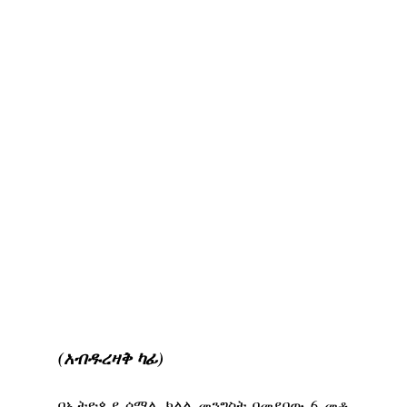
(አብዱረዛቅ ካፊ)
በኢትዮጲያ ሶማሌ ክልል መንግስት በመደበው 6 መቶ