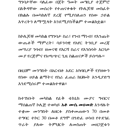
ግንባታቸው ባለፈው በጀት ዓመት መግቢያ ተጀምሮ
በእቅዳቸው መሰረት የተጠናቀቁት የኮሌጆቹ መከፈት
በክልሉ በመካከለኛ ደረጃ የሚያሰለጠን የሰው ኃይል
እጥረትን ለማሟላት እንደሚያስችልም ተመልክቷል፡፡
ከኮሌጆቹ መካከል የግንባታ ስራ፣ የንብ ማነብ፣ የእንጨት
ውጤቶች ማምረት፣ ሳይንሳዊ የአየር ትንቢያ መረጃ
መሣሪያ ንባብ፣ ዘመናዊ የእርሻ ስራና የእንስሳት እርባታ
ሙያ የረጅምና የአጫጭር ጊዜ ስልጠናዎች ይሰጣሉ፡፡
በዚህም መንግስት በአርብቶ አደር አካባቢዎች የያዘውን
የሰው ሀይል ልማትና የስራ ፈጠራ ክህሎት እንዲያድግ
እንደሚሰሩም ተመልክተዋል፡፡
ከተገነቡት መካከል የፊቅ ቴክኒክ ሙያና ግብርና
አቶ
ሙሴ
መሀመድ
ማሰልጠኛ ኮሌጅ ተወካይ
እንዳሉት
ተቋሙ መንግስት ለዘርፉ ያስቀመጠውን 70 በመቶ
ተግባር ተኮር 30 በመቶ ደግሞ በንድፈ ሀሳብ የተደገፈ
ጥራት ያለው ትምህርት ለመስጠት መዘጋጀቱን