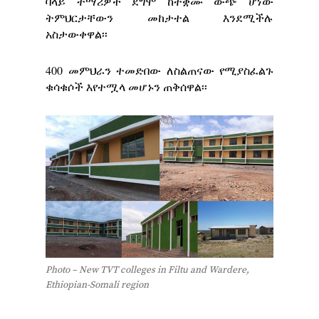
ባላይ ተማሪዎች ደግሞ ከተቋሙ ውጭ ሆነው
ትምህርታቸውን መከታተል እንደሚችሉ
አስታውቀዋል፡፡
400 መምህራን ተመድበው ለስልጠናው የሚያስፈልጉ
ቁሳቁሶች እየተሟላ መሆኑን ጠቅሰዋል፡፡
Photo – New TVT colleges in Filtu and Wardere,
Ethiopian-Somali region