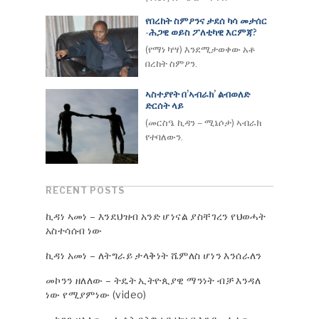
የበረከት ስምዖንና ታደሰ ካሳ መታሰር
-ሕጋዊ ወይስ ፖለቲካዊ እርምጃ?
(የማነ ካሣ) እንደሚታወቀው አቶ
በረከት ስምዖን.
ኣስተያየት በ’ኣብራክ’ ልብወለድ
ድርሰት ላይ
(መርስዔ ኪዳን – ሚኔሶታ) ኣብራክ
የተባለውን.
RECENT POSTS
ኪዳነ ኣመነ – እንደህዝብ አንድ ሆነናል ያስቸገረን የህወሓት
አስተሳሰብ ነው
ኪዳነ አመነ – ለትግራይ ታላቅነት ሼምለስ ሆነን እንሰራለን
መኮንን ዘለለው – ትዴት ኢትዮጲያዊ ማንነት ብቻ እንዳለ
ነው የሚያምነው (video)