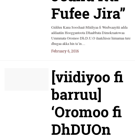
Fufee Jira”
Gidduu Kana Sooshaal-Miidiyaa fi Weebsaayitii adda
addaatiin Hooggantoota Dhaabbata Dimokraatowaa
Ummmata Oromoo Dh.D.U.O ilaalchisee himamaa ture
dhugaa akka hin ta’in…
February 6, 2016
[viidiyoo fi
barruu]
‘Oromoo fi
DhDUOn