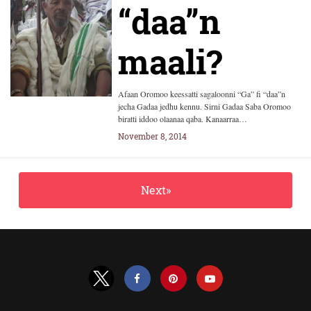
“daa”n
maali?
Afaan Oromoo keessatti sagaloonni “Ga” fi “daa”n
jecha Gadaa jedhu kennu. Sirni Gadaa Saba Oromoo
biratti iddoo olaanaa qaba. Kanaarraa…
November 8, 2014
Next»