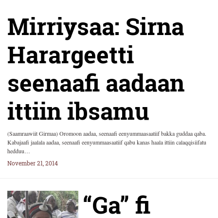
Mirriysaa: Sirna
Harargeetti
seenaafi aadaan
ittiin ibsamu
(Saamraawiit Girmaa) Oromoon aadaa, seenaafi eenyummaasaatiif bakka guddaa qaba.
Kabajaafi jaalala aadaa, seenaafi eenyummaasaatiif qabu kanas haala ittiin calaqqisiifatu
hedduu…
November 21, 2014
“Ga” fi