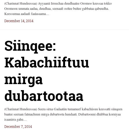
(Charinnat Hundeessaa) Ayyaanii Irreechaa duudhaalee Oromoo keessaa tokko
Oromoon ummata aadaa, duudhaa, seenaafi ooltee bultee gabbataa qabuudha.
Keessumaa aadaafi faalasaama…
December 14, 2014
Siinqee:
Kabachiiftuu
mirga
dubartootaa
(Charinnat Hundeessaa) Seera sirna Gadaatiin tumameef kabachiisuu keessatti siinqeen
baatee seeraan falmachuun mirga dubartoota hundaati. Dubartoonni dhiibbaa korniyaa
isaanirra gahu…
December 7, 2014