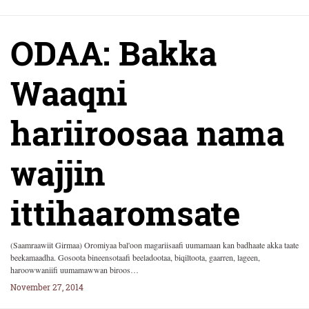
ODAA: Bakka
Waaqni
hariiroosaa nama
wajjin
ittihaaromsate
(Saamraawiit Girmaa) Oromiyaa bal'oon magariisaafi uumamaan kan badhaate akka taate
beekamaadha. Gosoota bineensotaafi beeladootaa, biqiltoota, gaarren, lageen,
haroowwaniifi uumamawwan biroos…
November 27, 2014