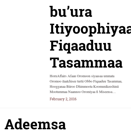
bu’ura
Itiyoophiyaat
Fiqaaduu
Tasammaa
HornAffairs Afaan Oromoon siyaasaa ummata
Oromoo ilaalchisee turtii Obbo Fiqaaduu Tasammaa,
Hoogganaa Biiroo Dhimmoota Koomunikeeshinii
Mootummaa Naannoo Oromiyaa fi Miseensa…
February 2, 2016
Adeemsa