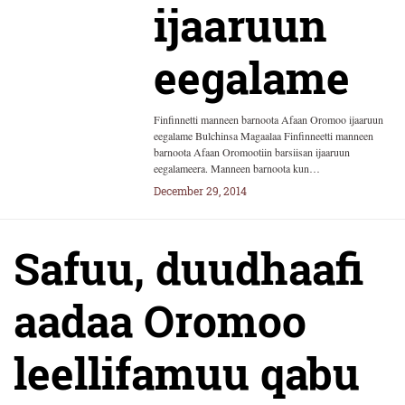
ijaaruun
eegalame
Finfinnetti manneen barnoota Afaan Oromoo ijaaruun
eegalame Bulchinsa Magaalaa Finfinneetti manneen
barnoota Afaan Oromootiin barsiisan ijaaruun
eegalameera. Manneen barnoota kun…
December 29, 2014
Safuu, duudhaafi
aadaa Oromoo
leellifamuu qabu