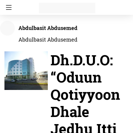
Abdulbasit Abdusemed
Abdulbasit Abdusemed
Dh.D.U.O:
“Oduun
Qotiyyoon
Dhale
Jedhu Itti