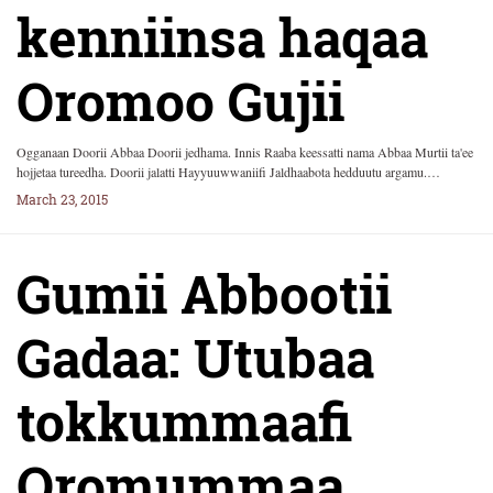
kenniinsa haqaa
Oromoo Gujii
Ogganaan Doorii Abbaa Doorii jedhama. Innis Raaba keessatti nama Abbaa Murtii ta'ee
hojjetaa tureedha. Doorii jalatti Hayyuuwwaniifi Jaldhaabota hedduutu argamu.…
March 23, 2015
Gumii Abbootii
Gadaa: Utubaa
tokkummaafi
Oromummaa