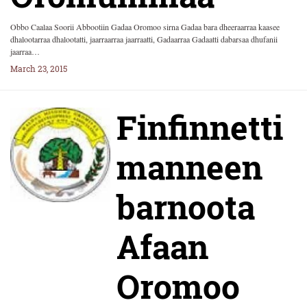
Obbo Caalaa Soorii Abbootiin Gadaa Oromoo sirna Gadaa bara dheeraarraa kaasee
dhalootarraa dhalootatti, jaarraarraa jaarraatti, Gadaarraa Gadaatti dabarsaa dhufanii
jaarraa…
March 23, 2015
Finfinnetti
manneen
barnoota
Afaan
Oromoo