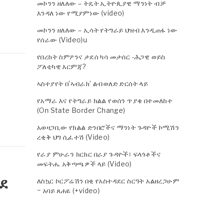
መኮንን ዘለለው – ትዴት ኢትዮጲያዊ ማንነት ብቻ
እንዳለ ነው የሚያምነው (video)
መኮንን ዘለለው – ኢሳት የትግራይ ህዝብ እንዲጠፋ ነው
የሰራው (Video)u
የበረከት ስምዖንና ታደሰ ካሳ መታሰር -ሕጋዊ ወይስ
ፖለቲካዊ እርምጃ?
ኣስተያየት በ’ኣብራክ’ ልብወለድ ድርሰት ላይ
የአማራ እና የትግራይ ክልል የወሰን ጥያቄ በተመለከተ
(On State Border Change)
አወዛጋቢው የክልል ድንበሮችና ማንነት ጉዳዮች ኮሚሽን
ረቂቅ ህግ ሲፈተሽ (Video)
የራያ ምሁራን ክርክር በራያ ጉዳዮች፣ ፍላጎቶችና
መፍትሔ አቅጣጫዎች ላይ (Video)
ደ
ለስኳር ኮርፖሬሽን በቂ የአስተዳደር ስርዓት አልዘረጋሁም
~ አባይ ጸሐዬ (+video)