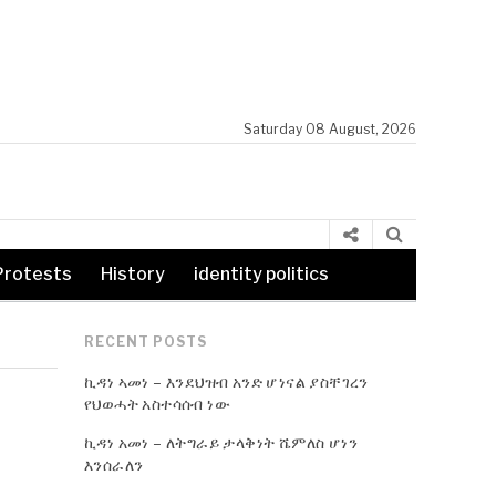
Saturday 08 August, 2026
Protests
History
identity politics
RECENT POSTS
ኪዳነ ኣመነ – እንደህዝብ አንድ ሆነናል ያስቸገረን
የህወሓት አስተሳሰብ ነው
ኪዳነ አመነ – ለትግራይ ታላቅነት ሼምለስ ሆነን
እንሰራለን