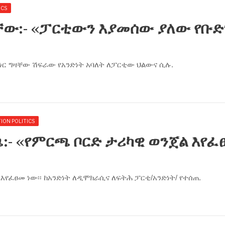
ICS
ዛቸው:- ‹‹ፓርቲውን እያመሰው ያለው የቡድ
ነር ግዛቸው ሽፍራው የአንድነት አባለት ለፓርቲው ህልውና ሲሉ.
ION POLITICS
ጫ:- ‹‹የምርጫ ቦርድ ታሪካዊ ወንጀል እየፈ
የፈፀመ ነው፡፡ ከአንድነት ለዲሞክራሲና ለፍትሕ ፓርቲ/አንድነት/ የተሰጠ.