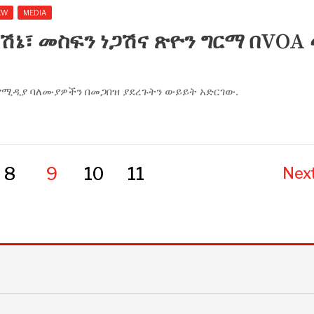
EW
MEDIA
አሽኔ፣ መስፍን ነጋሽና ጽዮን ግርማ በVOA 
 የሚዲያ ባለሙያዎችን በመጋበዝ ያደረጉትን ውይይት አድርገው.
8
9
10
11
Next