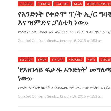
ELECTION
ETHIOPIA
FEATURED
NEWS
OPPOSITION POLIT
የአንድነት የቀድሞ ፕ/ት ኢ/ር ግ
እና ዝምድና ፓለቲካ ነው››
የአንድነት ለዴሞክራሲ እና ለፍትህ ፓርቲ የቀድሞ ፕሬዝዳንት ኢንጅ
Curated Content
Sunday, January 18, 2015 @ 1:53 am
ELECTION
EPRDF
ETHIOPIA
FEATURED
NEWS
OPPOSIT
‘የእነበላይ ፍቃዱ አንድነት’ መግለ
ነው››
የመድብለ ፓርቲ ስርዓት እንዳይፈጠር የምርጫ ቦርድ ታሪካዊ ወንጀል እ
Curated Content
Sunday, January 18, 2015 @ 1:53 am