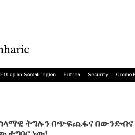
mharic
Ethiopian-Somali region
Eritrea
Security
Oromo 
| ሰላማዊ ትግሉን በጭፍጨፋና በውንድብና
 ተግባር ነው!