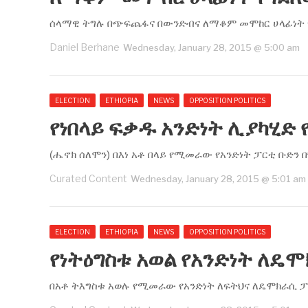
ሰላማዊ ትግሉ በጭፍጨፋና በውንድብና ለማቆም መሞከር ሀላፊነት የጎደ
Daniel Berhane
Wednesday, January 28, 2015 @ 5:00 am
ELECTION
ETHIOPIA
NEWS
OPPOSITION POLITICS
የነበላይ ፍቃዱ አንድነት ሊያካሂድ የ
(ሔኖክ ሰለሞን) በእነ አቶ በላይ የሚመራው የአንድነት ፓርቲ ቡድን በ
Curated Content
Wednesday, January 28, 2015 @ 5:01 am
ELECTION
ETHIOPIA
NEWS
OPPOSITION POLITICS
የነትዕግስቱ አወል የአንድነት ለዴ
በአቶ ትእግስቱ አወሉ የሚመራው የአንድነት ለፍትህና ለዴሞክራሲ 