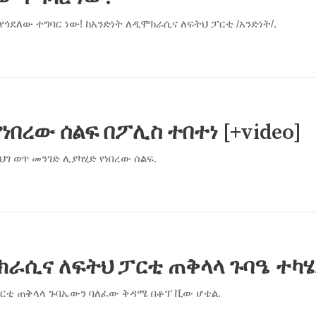
ለው ተግባር ነው! ከአንድነት ለዲሞክራሲና ለፍትህ ፓርቲ /አንድነት/.
ነበረው ሰልፍ በፖሊስ ተበተነ [+video]
ህገ ወጥ መንገድ ሊያካሂድ የነበረው ሰልፍ.
ሞክራሲና ለፍትህ ፓርቲ ጠቅላላ ጉባዔ ተካሄ
ፓርቲ ጠቅላላ ጉባኤውን ባለፈው ቅዳሜ በቶፕ ቪው ሆቴል.