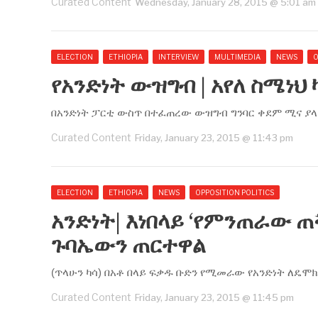
Curated Content
Wednesday, January 28, 2015 @ 5:01 am
ELECTION
ETHIOPIA
INTERVIEW
MULTIMEDIA
NEWS
O
የአንድነት ውዝግብ | አየለ ስሜነህ 
በአንድነት ፓርቲ ውስጥ በተፈጠረው ውዝግብ ግንባር ቀደም ሚና ያላቸው
Curated Content
Friday, January 23, 2015 @ 11:43 pm
ELECTION
ETHIOPIA
NEWS
OPPOSITION POLITICS
አንድነት| እነበላይ ‘የምንጠራው ጠቅ
ጉባኤውን ጠርተዋል
(ጥላሁን ካሳ) በአቶ በላይ ፍቃዱ ቡድን የሚመራው የአንድነት ለዴሞክ
Curated Content
Friday, January 23, 2015 @ 11:45 pm