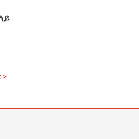
ላይ
 >