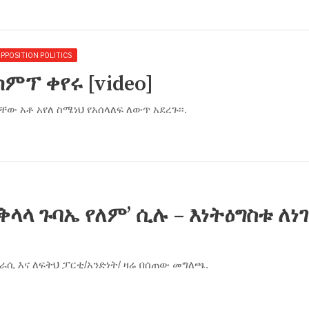
PPOSITION POLITICS
ካምፕ ቀየሩ [video]
 አቶ አየለ ስሜነህ የአሰላለፍ ለውጥ አደረጉ፡፡.
ላላ ጉባኤ የለም’ ሲሉ – እነትዕግስቱ ለነገ
ራሲ እና ለፍትህ ፓርቲ/አንድነት/ ዛሬ በሰጠው መግለጫ.