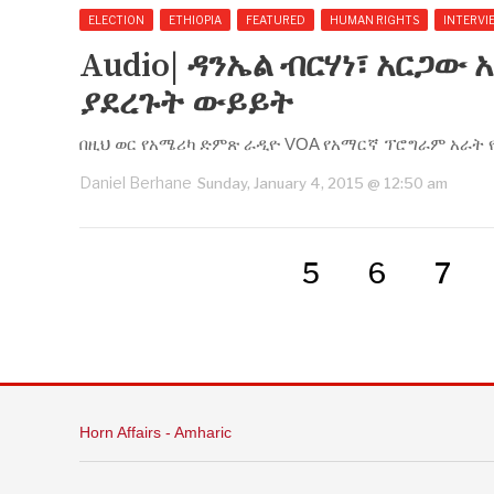
ELECTION
ETHIOPIA
FEATURED
HUMAN RIGHTS
INTERVI
Audio| ዳንኤል ብርሃነ፣ አርጋው 
ያደረጉት ውይይት
በዚህ ወር የአሜሪካ ድምጽ ራዲዮ VOA የአማርኛ ፕሮግራም አራት
Daniel Berhane
Sunday, January 4, 2015 @ 12:50 am
5
6
7
Horn Affairs - Amharic