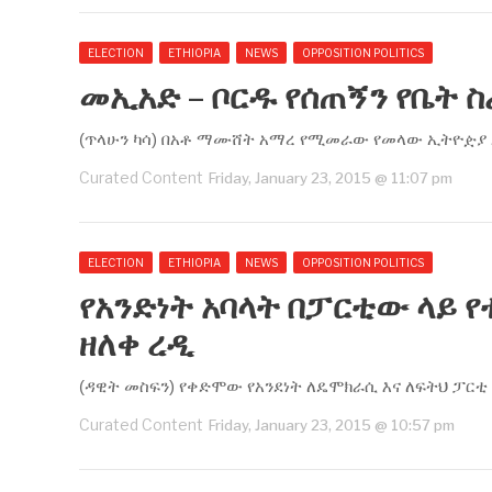
ELECTION
ETHIOPIA
NEWS
OPPOSITION POLITICS
መኢአድ – ቦርዱ የሰጠኝን የቤት 
(ጥላሁን ካሳ) በአቶ ማሙሸት አማረ የሚመራው የመላው ኢትዮዽያ አ
Curated Content
Friday, January 23, 2015 @ 11:07 pm
ELECTION
ETHIOPIA
NEWS
OPPOSITION POLITICS
የአንድነት አባላት በፓርቲው ላይ የ
ዘለቀ ረዲ
(ዳዊት መስፍን) የቀድሞው የአንደነት ለዴሞክራሲ እና ለፍትህ ፓርቲ
Curated Content
Friday, January 23, 2015 @ 10:57 pm