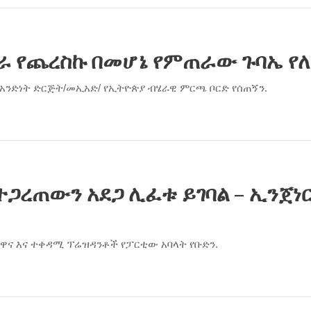
ስራ የጨረስኩ በመሆኔ የምጠራው ጉባኤ የ
ንድነት ድርጅት/መኢአድ/ የኢትዮጵያ ብሄራዊ ምርጫ ቦርድ የሰጠኝን.
ተጋረጠውን አደጋ ሊፈቱ ይገባል – ኢንጀነ
 ዋና እና ተቀዳሚ ፕሬዝዳንቶች የፓርቲው አባላት የቡድን.