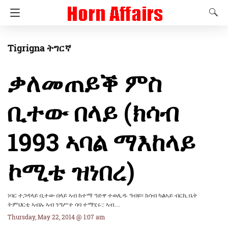
Tigrigna ትግርኛ
ቃለመጠይቕ ምስ
ቢተው በላይ (ክሳብ
1993 ኣባል ማእከላይ
ኮሚቴ ዝነበረ)
ነባር ተጋዳላይ ቢተው በላይ ኣብ ከተማ ዓድዋ ተወሊዱ ዓብዩ፡፡ ክሳብ ካልኣይ ብርኪ ቤት
ትምህርቲ ኣብኡ ኣብ ንግሥተ ሳባ ተማሂሩ:: ኣብ…
Thursday, May 22, 2014 @ 1:07 am