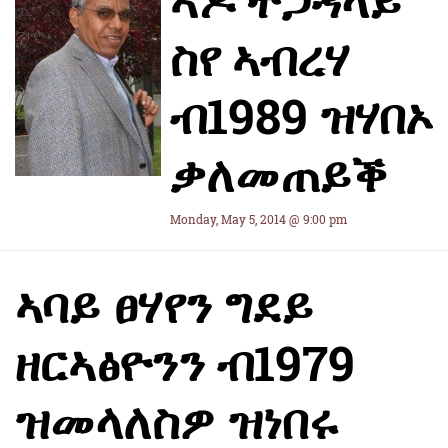
ስየ ኣብረሃ
ብ1989 ዝሃበኦ
ቃለመጠይቕ
Monday, May 5, 2014 @ 9:00 pm
ኣባይ ፀሃየን ግደይ
ዘርኣፅዮንን ብ1979
ዝመላለስዎ ዝነበሩ