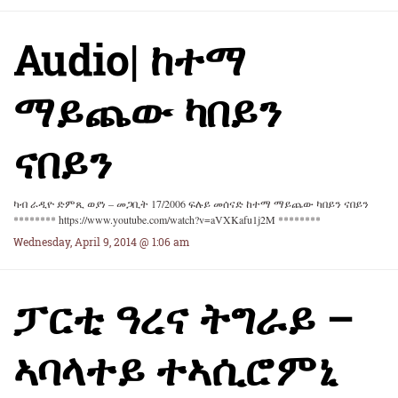
Audio| ከተማ
ማይጨው ካበይን
ናበይን
ካብ ራዲዮ ድምጺ ወያነ – መጋቢት 17/2006 ፍሉይ መሰናድ ከተማ ማይጨው ካበይን ናበይን
******** https://www.youtube.com/watch?v=aVXKafu1j2M ********
Wednesday, April 9, 2014 @ 1:06 am
ፓርቲ ዓረና ትግራይ –
ኣባላተይ ተኣሲሮምኒ