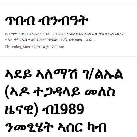
ጥበብ ብንብዓት
1977ዓም ንህዝቢ ትግራይን ንህወሓትን ፈታኒ ዝነበረ ክፉእ ዘመን ኢዩ ¨ዋይ ዛዘመን እዚኣየ
ሓሊፋ ተትርኢስ መሐሸኒ ድኣየ¨ ተባሂሉ ብዜማ ዝተገለፀሉ ወራር…
Thursday, May 22, 2014 @ 12:31 am
ኣደይ ኣለማሽ ገ/ልኡል
(ኣዶ ተጋዳላይ መለስ
ዜናዊ) ብ1989
ንመፂሄት ኣሰር ካብ