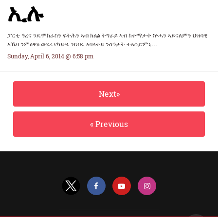
ኢሉ
ፓርቲ ዓረና ንዴሞክራስን ፍትሕን ኣብ ክልል ትግራይ ኣብ ከተማታት ኵሓን ኣይናለምን ህዝባዊ
ኣኼባ ንምፅዋዕ ወፍሪ የካይዱ ዝነበሩ ኣባላተይ ንስዓታት ተኣሲሮምኒ…
Sunday, April 6, 2014 @ 6:58 pm
Next»
« Previous