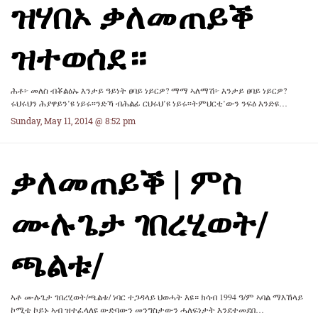
ዝሃበኦ ቃለመጠይቕ
ዝተወሰደ።
ሕቶ፦ መለስ ብቖልዕኡ እንታይ ዓይነት ፀባይ ነይርዎ? ማማ ኣለማሽ፦ እንታይ ፀባይ ነይርዎ?
ሩህሩህን ሕያዋይን’ዩ ነይሩ፡፡ንድኻ ብሕልፊ ርህሩህ’ዩ ነይሩ፡፡ትምህርቲ’ውን ንፍዕ እንድዩ…
Sunday, May 11, 2014 @ 8:52 pm
ቃለመጠይቕ | ምስ
ሙሉጌታ ገበረሂወት/
ጫልቱ/
ኣቶ ሙሉጌታ ገበረሂወት/ጫልቱ/ ነባር ተጋዳላይ ህወሓት እዩ። ክሳብ 1994 ዓ/ም ኣባል ማእኸላይ
ኮሚቴ ኮይኑ ኣብ ዝተፈላለዩ ውድባውን መንግስታውን ሓለፍነታት እንደተመደበ…