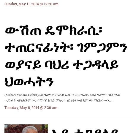
Sunday, May 11, 2014 @ 12:20 am
ውሽጠ ዴሞክራሲ፡
ተጠርናፊነት፡ ገምጋምን
ወያናይ ባህሪ ተጋዳላይ
ህወሓትን
(Mahari Yohans Gebru)ኣብ ዓለምና ብፍላይ ኣብተን ዘይማዕበላ ክፍለ ዓለማት ዝተርኣዩ
ወያነታት ብባህሪኦም ነቲ የማናይ ክንፊ ፖለቲካ ዝነፀጉ፤ ኣብ እምነት ማርክሳውን…
Tuesday, May 6, 2014 @ 2:26 am
ኣዶ ተጋዳላይ