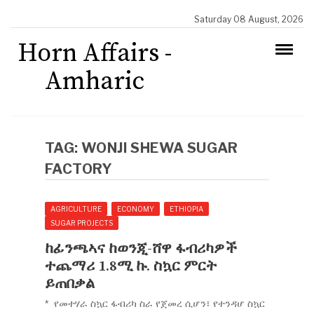
Saturday 08 August, 2026
Horn Affairs -
Amharic
TAG:
WONJI SHEWA SUGAR
FACTORY
AGRICULTURE
ECONOMY
ETHIOPIA
SUGAR PROJECTS
ከፊንጫኣና ከወንጂ-ሸዋ ፋብሪካዎች
ተጨማሪ 1.8ሚ ኩ. ስኳር ምርት
ይጠበቃል
* የመተሃራ ስኳር ፋብሪካ ስራ የጀመረ ሲሆን፣ የተንዳሆ ስኳር