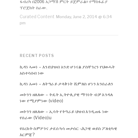
ፋብሪካ በ2006 አጋማሽ ምርት ይጀምራል፡፡ የማስፋፊያ
ፕሮጀክት ስራው.
Curated Content
Monday, June 2, 2014 @ 6:34
pm
RECENT POSTS
ኪዳነ ኣመነ – እንደህዝብ አንድ ሆነናል ያስቸገረን የህወሓት
አስተሳሰብ ነው
ኪዳነ አመነ – ለትግራይ ታላቅነት ሼምለስ ሆነን እንሰራለን
መኮንን ዘለለው – ትዴት ኢትዮጲያዊ ማንነት ብቻ እንዳለ
ነው የሚያምነው (video)
መኮንን ዘለለው – ኢሳት የትግራይ ህዝብ እንዲጠፋ ነው
የሰራው (Video)u
የበረከት ስምዖንና ታደሰ ካሳ መታሰር -ሕጋዊ ወይስ ፖለቲካዊ
እርምጃ?