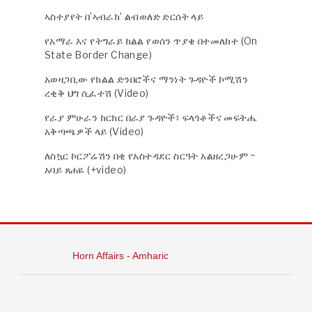
ኣስተያየት በ’ኣብራክ’ ልብወለድ ድርሰት ላይ
የአማራ እና የትግራይ ክልል የወሰን ጥያቄ በተመለከተ (On
State Border Change)
አወዛጋቢው የክልል ድንበሮችና ማንነት ጉዳዮች ኮሚሽን
ረቂቅ ህግ ሲፈተሽ (Video)
የራያ ምሁራን ክርክር በራያ ጉዳዮች፣ ፍላጎቶችና መፍትሔ
አቅጣጫዎች ላይ (Video)
ለስኳር ኮርፖሬሽን በቂ የአስተዳደር ስርዓት አልዘረጋሁም ~
አባይ ጸሐዬ (+video)
Horn Affairs - Amharic