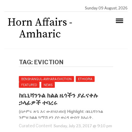
Sunday 09 August, 2026
Horn Affairs -
Amharic
TAG:
EVICTION
BENSHANGUL-AMHARA EVICTION
ETHIOPIA
FEATURED
NEWS
ከቤኒሻንጉል ክልል ዜጎችን ያፈናቀሉ
ኃላፊዎች ተባረሩ
(በታምሩ ጽጌ እና ውድነህ ዘነበ) Highlight: በቤኒሻንጉል
ጉምዝ ክልል ካማሽ ዞን ያሶ ወረዳ ውስጥ ከአራት.
Curated Content
Sunday, July 23, 2017 @ 9:10 pm