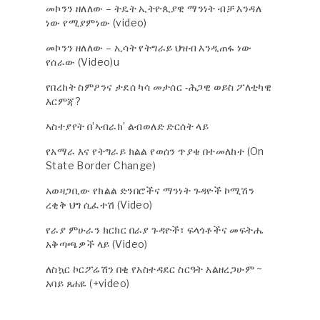
መኮንን ዘለለው – ትዴት ኢትዮጲያዊ ማንነት ብቻ እንዳለ
ነው የሚያምነው (video)
መኮንን ዘለለው – ኢሳት የትግራይ ህዝብ እንዲጠፋ ነው
የሰራው (Video)u
የበረከት ስምዖንና ታደሰ ካሳ መታሰር -ሕጋዊ ወይስ ፖለቲካዊ
እርምጃ?
ኣስተያየት በ’ኣብራክ’ ልብወለድ ድርሰት ላይ
የአማራ እና የትግራይ ክልል የወሰን ጥያቄ በተመለከተ (On
State Border Change)
አወዛጋቢው የክልል ድንበሮችና ማንነት ጉዳዮች ኮሚሽን
ረቂቅ ህግ ሲፈተሽ (Video)
የራያ ምሁራን ክርክር በራያ ጉዳዮች፣ ፍላጎቶችና መፍትሔ
አቅጣጫዎች ላይ (Video)
ለስኳር ኮርፖሬሽን በቂ የአስተዳደር ስርዓት አልዘረጋሁም ~
አባይ ጸሐዬ (+video)