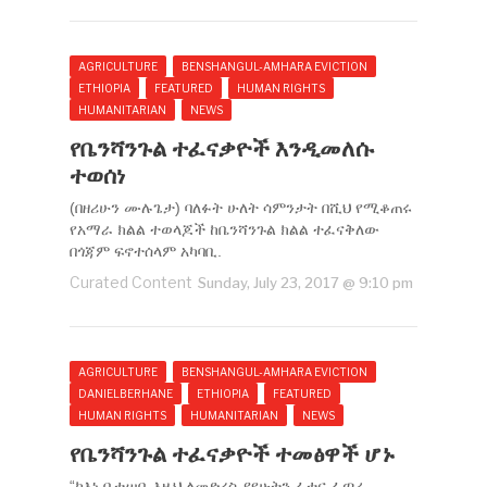
AGRICULTURE
BENSHANGUL-AMHARA EVICTION
ETHIOPIA
FEATURED
HUMAN RIGHTS
HUMANITARIAN
NEWS
የቤንሻንጉል ተፈናቃዮች እንዲመለሱ
ተወሰነ
(በዘሪሁን ሙሉጌታ) ባለፉት ሁለት ሳምንታት በሺህ የሚቆጠሩ
የአማራ ክልል ተወላጆች ከቤንሻንጉል ክልል ተፈናቅለው
በጎጃም ፍኖተሰላም አካባቢ.
Curated Content
Sunday, July 23, 2017 @ 9:10 pm
AGRICULTURE
BENSHANGUL-AMHARA EVICTION
DANIELBERHANE
ETHIOPIA
FEATURED
HUMAN RIGHTS
HUMANITARIAN
NEWS
የቤንሻንጉል ተፈናቃዮች ተመፅዋች ሆኑ
“ከእነ ቤተሠቤ እዚህ ለመድረስ ያየሁትን ፈተና ፈጣሪ