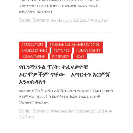
ያውቀዋል፡፡ ቤተሰቤ ከቁጥር ሳይጐድል ለአገሬ መሬት
በቅቻለሁና ከእንግዲህ.
Daniel Berhane
Sunday, July 23, 2017 @ 9:10 pm
AGRICULTURE
BENSHANGUL-AMHARA EVICTION
DANIELBERHANE
FEATURED
HUMAN RIGHTS
HUMANITARIAN
INTERVIEW
NEWS
የቤንሻንጉል ፕ/ት: ተፈናቃዮቹ
ኦሮሞዎችም ናቸው – አጣርተን እርምጃ
እንወስዳለን
ባለፈው ሳምንት አዲስ አድማስ ጋዜጣ የዘገበውና (እዚህ ብሎግ
ላይም የወጣ) ዜና፤ በበቤንሻንጉል ክልል የሰፈሩ ዜጐች
“ሕገወጥ” ተብለው.
Daniel Berhane
Wednesday, October 29, 2014 @
3:25 am