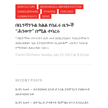
AGRICULTURE
BENSHANGUL-AMHARA EVICTION
DANIELBERHANE
ETHIOPIA
FEATURED
HUMAN RIGHTS
NEWS
በቤንሻንጉል ክልል የሰፈሩ ዜጐች
“ሕገወጥ” በሚል ተባረሩ
* በከተማው የሠሩትን ቤት መላ እስኪያሲዙና ንብረታቸውን
እስኪሰበስቡ ጊዜ እንዲሰጣቸው ቢጠይቁም ‹‹ቤትና ንብረቱ
የሚገባው ለወረዳው ነው››.
Daniel Berhane
Sunday, July 23, 2017 @ 9:10 pm
RECENT POSTS
ኪዳነ ኣመነ – እንደህዝብ አንድ ሆነናል ያስቸገረን የህወሓት
አስተሳሰብ ነው
ኪዳነ አመነ – ለትግራይ ታላቅነት ሼምለስ ሆነን እንሰራለን