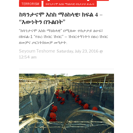
TERRORISM
ከጓንታናሞ እስከ ማዕከላዊ ተከታታይ ጽሑፍ
ከጓንታናሞ እስከ ማዕከላዊ፡ ክፍል 4 –
“እውነትን በጉልበት”
“ከጓንታናሞ እስከ ማዕከላዊ” በሚለው ተከታታይ ፅሁፍ፤
በክፍል-1 “የፀረ-ሽብር ሽብር” – ሽብርተኝነትን በፀረ-ሽብር
ዘመቻና ጦርነት/ዘመቻ መግታት.
Seyoum Teshome
Saturday, July 23, 2016 @
12:54 am