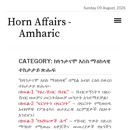
Sunday 09 August, 2026
Horn Affairs -
Amharic
CATEGORY:
ከጓንታናሞ እስከ ማዕከላዊ
ተከታታይ ጽሑፍ
“ከጓንታናሞ እስከ ማዕከላዊ” በሚል አብይ ርዕስ በቀረበ
ተከታታይ ጽሑፍ፡-
በ
ክፍል-1 “የፀረ-ሽብር ሽብር”
– ሽብርተኝነትን በፀረ-
ሽብር ዘመቻና ጦርነት/ዘመቻ መግታት እንደማይቻል፤
በ
ክፍል-2 “ፍርሃትን በፍርሃት”
– በፍርሃት የሚወሰዱ
አብዛኞቹ የፖለቲካና ወታደራዊ እርምጃዎች ስህተት
እንደሆኑ፤
በ
ክፍል-3 “የአሸባሪዎች ሕግ”
– የሽብር ጥቃት በደረሰ
ማግስት የሚወጡ አዋጆችና መመሪያዎች የዜጎችን