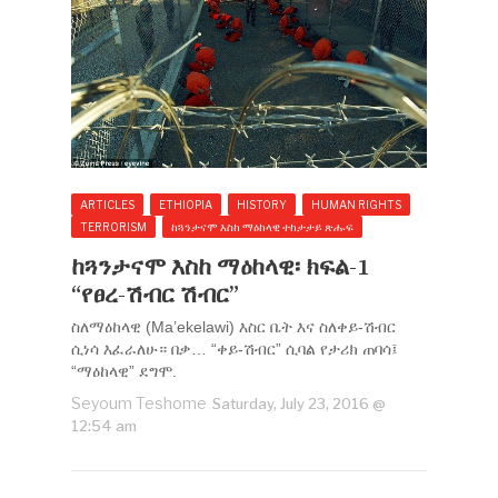
ARTICLES
ETHIOPIA
HISTORY
HUMAN RIGHTS
TERRORISM
ከጓንታናሞ እስከ ማዕከላዊ ተከታታይ ጽሑፍ
ከጓንታናሞ እስከ ማዕከላዊ፡ ክፍል-1
“የፀረ-ሽብር ሽብር”
ስለማዕከላዊ (Ma’ekelawi) እስር ቤት እና ስለቀይ-ሽብር
ሲነሳ እፈራለሁ። በቃ… “ቀይ-ሽብር” ሲባል የታሪክ ጠባሳ፤
“ማዕከላዊ” ደግሞ.
Seyoum Teshome
Saturday, July 23, 2016 @
12:54 am