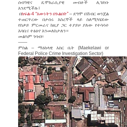
ሰብዓዊና ዴሞክራሲያዊ መብቶች ሊገድቡ
እንደሚችሉ፤
በ
ክፍል-4 “እውነትን በጉልበት”
– ደግሞ በሽብር ወንጀል
ተጠርጥረው በታሰሩ እስረኞች ላይ ስለሚካሄደው
የስቃይ ምርመራና ከዚያ ጋር ተያይዞ ያለው የተሳሳተ
እሳቤና ተፅዕኖ እንመለከታለን።
መልካም ንባብ፡፡
——
ምስል – ማዕከላዊ እስር ቤት (Maekelawi or
Federal Police Crime Investigation Sector)