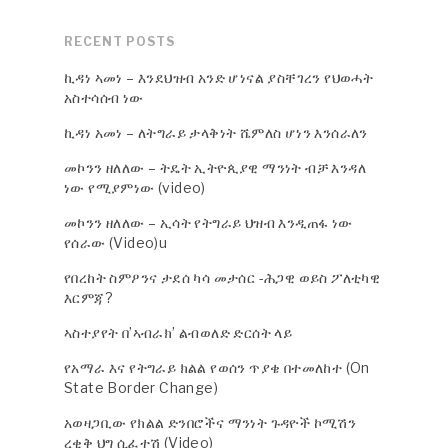
RECENT POSTS
ኪዳነ ኣመነ – እንደህዝብ አንድ ሆነናል ያስቸገረን የህወሓት
አስተሳሰብ ነው
ኪዳነ አመነ – ለትግራይ ታላቅነት ሼምለስ ሆነን እንሰራለን
መኮንን ዘለለው – ትዴት ኢትዮጲያዊ ማንነት ብቻ እንዳለ
ነው የሚያምነው (video)
መኮንን ዘለለው – ኢሳት የትግራይ ህዝብ እንዲጠፋ ነው
የሰራው (Video)u
የበረከት ስምዖንና ታደሰ ካሳ መታሰር -ሕጋዊ ወይስ ፖለቲካዊ
እርምጃ?
ኣስተያየት በ’ኣብራክ’ ልብወለድ ድርሰት ላይ
የአማራ እና የትግራይ ክልል የወሰን ጥያቄ በተመለከተ (On
State Border Change)
አወዛጋቢው የክልል ድንበሮችና ማንነት ጉዳዮች ኮሚሽን
ረቂቅ ህግ ሲፈተሽ (Video)