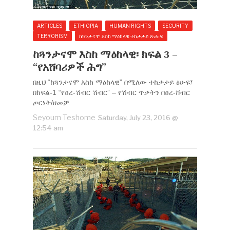
ARTICLES
ETHIOPIA
HUMAN RIGHTS
SECURITY
TERRORISM
ከጓንታናሞ እስከ ማዕከላዊ ተከታታይ ጽሑፍ
ከጓንታናሞ እስከ ማዕከላዊ፡ ክፍል 3 –
“የአሸባሪዎች ሕግ”
በዚህ “ከጓንታናሞ እስከ ማዕከላዊ” በሚለው ተከታታይ ፅሁፍ፤
በክፍል-1 “የፀረ-ሽብር ሽብር” – የሽብር ጥቃትን በፀረ-ሸብር
ጦርነት/ዘመቻ.
Seyoum Teshome
Saturday, July 23, 2016 @
12:54 am