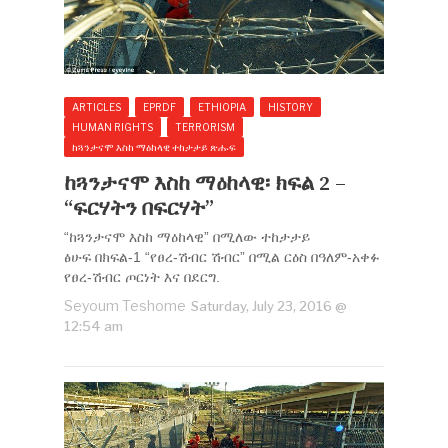
ARTICLES
EPRDF
ETHIOPIA
HISTORY
HUMAN RIGHTS
TERRORISM
ከጓንታናሞ እስከ ማዕከላዊ ተከታታይ ጽሑፍ
ከጓንታናሞ እስከ ማዕከላዊ፡ ክፍል 2 –
“ፍርሃትን በፍርሃት”
“ከጓንታናሞ እስከ ማዕከላዊ” በሚለው ተከታታይ
ፅሁፍ በክፍል-1 “የፀረ-ሽብር ሽብር” በሚል ርዕስ በዓለም-አቀፉ
የፀረ-ሽብር ጦርነት እና በደርግ.
Seyoum Teshome
Saturday, July 23, 2016 @
12:54 am