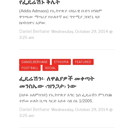
የፌዴሬሽኑ ቅሌት
(Addis Admass) የኢትዮጵያ ብሄራዊ ቡድን በዓለም
ዋንጫው ማጣሪያ የሁለተኛ ዙር ግጥሚያ ጋቦሮኒ ላይ
ከቦትስዋና አቻው.
Daniel Berhane
Wednesday, October 29, 2014 @
3:25 am
DANIELBERHANE
ETHIOPIA
FEATURED
FOOT BALL
SOCIAL
ፌዴሬሽን፡- ለዋልያዎች መቀጣት
መንስኤው ‹ዝንጋታ› ነው
(ሰይፉ አለምሰገድ) የኢትዮጵያ እግር ኳስ ፌዴሬሽን ምንያህል
ተሾመ ሁለት ቢጫ ካርድ አይቶ ሳለ ሰኔ 1/2005.
Daniel Berhane
Wednesday, October 29, 2014 @
3:25 am