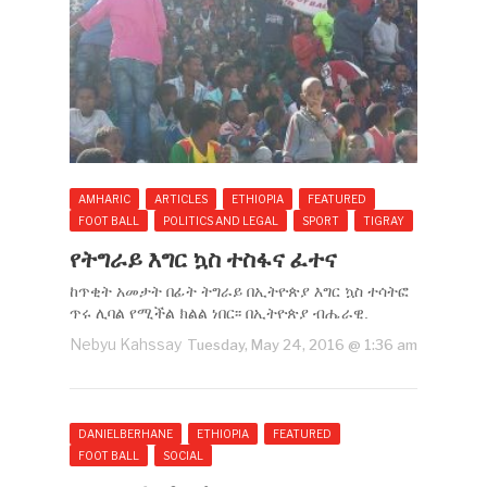
AMHARIC
ARTICLES
ETHIOPIA
FEATURED
FOOT BALL
POLITICS AND LEGAL
SPORT
TIGRAY
የትግራይ እግር ኳስ ተስፋና ፈተና
ከጥቂት አመታት በፊት ትግራይ በኢትዮጵያ እግር ኳስ ተሳትፎ
ጥሩ ሊባል የሚችል ክልል ነበር፡፡ በኢትዮጵያ ብሔራዊ.
Nebyu Kahssay
Tuesday, May 24, 2016 @ 1:36 am
DANIELBERHANE
ETHIOPIA
FEATURED
FOOT BALL
SOCIAL