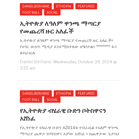
DANIELBERHANE
ETHIOPIA
FEATURED
FOOT BALL
SOCIAL
ኢትዮጵያ ለዓለም ዋንጫ ማጣርያ
የመጨረሻ ዙር አለፈች
ኢትዮጵያ ለዓለም ዋንጫ ማጣርያ የመጨረሻ ዙር አለፈች፡፡
የሀገር ውስጥ ሚዲያ እንደሚከተለው ዘግቦታል፡፡ ********* ፋና
ለብራዚሉ.
Daniel Berhane
Wednesday, October 29, 2014 @
3:25 am
DANIELBERHANE
ETHIOPIA
FEATURED
FOOT BALL
SOCIAL
የኢትዮጵያ ብሄራዊ ቡድን ቦትስዋናን
አሸነፈ
የኢትዮጵያ ብሄራዊ ቡድን ለ2014ቱ የብራዚል የአለም ዋንጫ
ማጣሪያ ጨዋታ የቦትስዋና አቻው አሸነፈ። በጨዋታው ጌታነህ