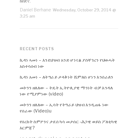
ከበደና.
Daniel Berhane
Wednesday, October 29, 2014 @
3:25 am
RECENT POSTS
ኪዳነ ኣመነ – እንደህዝብ አንድ ሆነናል ያስቸገረን የህወሓት
አስተሳሰብ ነው
ኪዳነ አመነ – ለትግራይ ታላቅነት ሼምለስ ሆነን እንሰራለን
መኮንን ዘለለው – ትዴት ኢትዮጲያዊ ማንነት ብቻ እንዳለ
ነው የሚያምነው (video)
መኮንን ዘለለው – ኢሳት የትግራይ ህዝብ እንዲጠፋ ነው
የሰራው (Video)u
የበረከት ስምዖንና ታደሰ ካሳ መታሰር -ሕጋዊ ወይስ ፖለቲካዊ
እርምጃ?