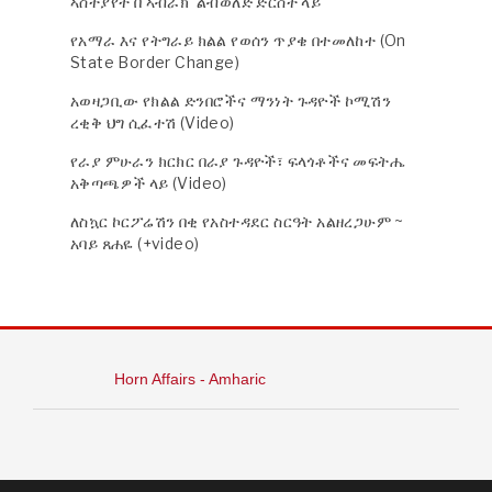
ኣስተያየት በ’ኣብራክ’ ልብወለድ ድርሰት ላይ
የአማራ እና የትግራይ ክልል የወሰን ጥያቄ በተመለከተ (On
State Border Change)
አወዛጋቢው የክልል ድንበሮችና ማንነት ጉዳዮች ኮሚሽን
ረቂቅ ህግ ሲፈተሽ (Video)
የራያ ምሁራን ክርክር በራያ ጉዳዮች፣ ፍላጎቶችና መፍትሔ
አቅጣጫዎች ላይ (Video)
ለስኳር ኮርፖሬሽን በቂ የአስተዳደር ስርዓት አልዘረጋሁም ~
አባይ ጸሐዬ (+video)
Horn Affairs - Amharic