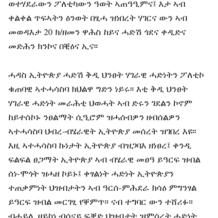
ወተሃደራውን ፖለቲካውን ዓወት ኣጠዓዒምና፤ እታ ኣብ
ቀልቀል ጥፍኣትን ዕንወት በፂሓ ዝነበረት ሃገርና ውን ኣብ
መወዳእታ 20 ክ/ዘመን ዋሕስ ከይና ሓድሽ ጎደና ቀዲድና
መድሕን ክንኮና በቒዕና ኢና፡፡
ሓዳስ ኢትዮጵያ ሓድሽ ቅዲ ህንፀት ሃገራዊ ሓድነትን ፖለቲኮ
ቁጠባዊ ኣተሓሳስባ ክህልዋ ግድን ነይሩ፡፡ እቲ ቅዲ ህንፀት
ሃገራዊ ሓድነት መራሕቲ ህወሓት ኣብ ድሩን ገደልን ኮኖም
ከይተሰኮኑ ንፀልማት ሲዒሮም ዝሓሰብዎን ዘብሰልዎን
ኣተሓሳስባ ህብረ-ብሄራዊት ኢትዮጵያ መሰረት ዝገበረ እዩ፡፡
እዚ ኣተሓሳስባ ኩነታት ኢትዮጵያ ብዝጋባእ ዘነፀረ፤ ቀንዲ
ፍልፍል ፀጋማት ኢትዮጵያ ኣብ ብሄራዊ መፀዓ ይዓርፍ ዝብል
ሰነ-ሞጎት ዝሓዘ ኮይኑ፤ ቀፃልነት ሓድነት ኢትዮጵያን
ተጠቃምነት ህዝብታትን ኣብ ዓርሰ-ምሕደራ ክሳዕ ምግንፃል
ይዓርፍ ዝብል መርገፂ የቐምጥ፡፡ ናብ ተግባር ውን ተሸሪፉ፡፡
ብሓይሊ ዘይኮነ ብሰናይ ፍቓድ ህዝብታት ዝምሰረት ሓድነት