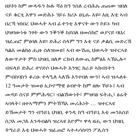
ዘይኮነ ከም ውላዱን ኩሉ ሻዕ ከዓ ንሰለ ረብሕኡ ጠጠው ዝበለ
ናይ ቁርፂ እዋን መድሕኑ ገይሩ ክሪኦ ፀኒሑ እዩ፡፡ እዚ እቲ ኣብ
በረኻ ዝነበረ ህወሓት ኣብ ፈተንቲ እዋናት ውን ኮይኑ ካብ
ህዝባውነቱ ንፃት ውን ንቕንቕ ከይበለ ዘመሰከሮ ወያናይ ባህሪ
ዝፈጠሮ ምዕባለ እዩ፡፡ ድሕሪ ሰላም ግን እቲ ናይ ቃልሲ መድረኽ
ካልእ መልክዕ ሒዙ ሰለዝመፀ፤ ኣብ ውሽጢ ህወሓት ዝተርኣዩ
ለውጥታት ምስ ህዝቢ ዘለዎ ርክብ ለውጢ ከምፅእ ኣኽኢሉ፡፡
ብፍላይ ድሕሪ ተሃድሶ ህወሓት እንፃር ክራይ ኣክብነትን
ምብስባስን ቆሪፁ ተላዒለ ኣለኹ እንተበለ ውን፤ ኣብ ዝሓለፉ
12 ዓመታት ዝመፀ ኢኮኖማዊ ዕብዮት ከም ዘሎ ኾይኑ፤ ኣብ
መዳይ ሰናይ ምምሕዳር፣ ብልሽውነት፣ ምዝባዕ ፍትሒ፣ ፅሬት
ኣባላት፣ ዘተኣማምን ምትኽኻእ መሪሕነት … ዝተርኣዩ
ድኽመታት ግን ብዓይኒ ህዝቢ ቀንዲ ከዓ ብዓይኒ እቲ መንእሰይ
ሰጋእ መጋእ እንዳብልካ ዝረኣዩ እዮም፡፡ ዋላ ዘሒ ውን ህዝቢ
ትግራይ እቲ ህወሓት ዝፈጠሮ ኣተሓሳስባን ፖሊስን