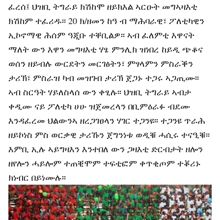
ፈረሰ፤ ህዝቢ ትግራይ ክሽከሞ ዘይክእል ኣርዑት መግኣዛእቲ
ክሽከም ተፈሪዱ፡፡ 20 ክ/ዘመን ከዓ ብ ማሕባራዊ፣ ፖለቲካዊን
ኢኮኖማዊ ሕሰም ዓጂቡ ተቐቢልዎ፡፡ ኣብ ፈለምቲ እዋናት
ማለት ውን እዋን መግዛእቲ ሃፄ ምንሊክ ዝነበረ ከይዲ ጭቆና
ወሰን ዘይብሉ ውርደትን መርገፅትን፣ ምፃላምን ምስራቕን
ታሪኽ፣ ምስራዝ ካብ መዝገብ ታሪኽ ጀጋኑ ተጋሩ ኣጋጢሙ፡፡
ኣብ ስርዓት ሃይለስላሰ ውን ቀፂሉ፡፡ ህዝቢ ትግራይ ኣብታ
ቀዲሙ ናይ ፖለቲካ ሀሁ ዝጀመረላን በቢምዕራፉ ብደሙ
እንዳፈረመ ህልውንኣ ዘረጋገፀላን ሃገር ተጋንዩ፡፡ ተጋንዩ ጥራሕ
ዘይኮነስ ምስ ወርቃዊ ታሪኹን ጀግንነቱ ወዲቑ ሓሲሩ ተናዒቑ፡፡
እምቢ ኢሉ ኣይግዛእን እንተበለ ውን ጋዛእቲ ድርብታት ዘሎን
ዘየሎን ሓይሎም ተጠቒሞም ተፍቲፎም ቀጥቂጦም ተቖሪኑ
ክነብር በይነሙሉ፡፡