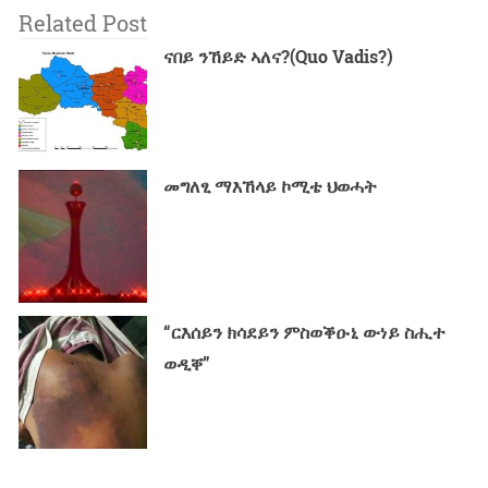
Related Post
ናበይ ንኸይድ ኣለና?(Quo Vadis?)
መግለፂ ማእኸላይ ኮሚቴ ህወሓት
“ርእሰይን ክሳደይን ምስወቕዑኒ ውነይ ስሒተ
ወዲቐ”