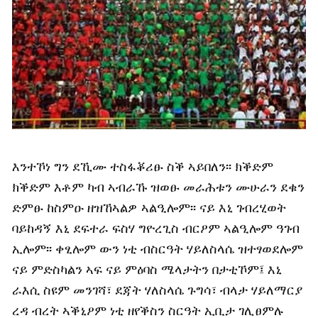
እንተኾነ ግን ደኺሙ ተስፋቖሪፁ ስቕ ኣይበለን፡፡ ክቕድም
ክቕድም እቶም ካብ ኣብራኹ ዝወፁ መራሕቱን ሙሁራን ደቁን
ድምፁ ከስምዑ ዘዝኸኣልዎ ኣልዒሎም፡፡ ናይ እኒ ገብረሂወት
ባይከዳኝ እኒ ደፍተራ ፍስሃ ግዮረጊስ ብርዖም ኣልዒሎም ዓገብ
ኢሎም፡፡ ቀፂሎም ውን ነቲ ብስርዓት ሃይለስላሴ ዝተፃወደሎም
ናይ ምድስካልን ኣፍ ናይ ምዕባስ ሜላታትን በታቲኾም፤ እኒ
ራእሲ ስዩም መንገሻ፣ ደጃት ሃለስላሴ ጉግሳ፣ ብላታ ሃይለማርያ
ረዳ ብረት ኣቕኒዖም ነቲ ዘየቕስን ስርዓት ኢቢታ ገሊፀምሉ