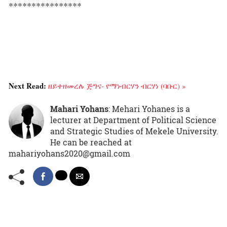
****************
Next Read:
ዘይተዘመረሉ ጅግና- የማነብርሃን ብርሃነ (ባቡር) »
Mahari Yohans
: Mehari Yohanes is a
lecturer at Department of Political Science
and Strategic Studies of Mekele University.
He can be reached at
mahariyohans2020@gmail.com