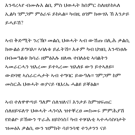
እንዳረኣየ ብሙሉእ ልቢ ምስ ህወሓት ክሰምር ስለዘይከኣለ
ኢልካ ገምጋም ምዕራፍ ይከኣል፡፡ ካብዚ ፀገም ክውፃእ ኸ እንታይ
ይሓይሽ?
ኣብ ቅድሚት ንረኽቦ መልሲ ህወሓት ኣብ ውሽጡ በሊሕ ቃልሲ
ክውልዕ ይግባእ፡፡ ኣባለቱ ይፈትሽ፡፡ እቶም ካብ ህዝቢ እንዳነፀሉ
በብመዓልቱ ክሳራ ዘምፅእሉ ዘለዉ ተበለፅቲ ኣባልትን
ኣመራርሓን ዝእረሙ ይተኣረሙ ዝእለዩ ውን ይተኣለዩ፡፡
ውድባዊ ኣሰራርሓታት ኣብ ተግባር ይውዓሉ፡፡ ገምጋም ከም
መስርሕ ህወሓት ወያናይ ባህሪኡ ሓልዩ ይቐፅል፡፡
ኣብ ተለዋዋጣይ ዓለም ሰለዝለና፤ እንታይ ከምዝፍጠር
ሰለዘይፍለጥ ህወሓት ሓንሳእ ዝተቐረፀ መስመሩ ምምሕያሽ
የድልዮ ይኸውን ጥራሕ ዘይኮነስ፤ ካብ ተፃባእቲ ኣተሓሳስባታት
ዝመፅእ ቃልሲ ውን ዝምክት ሳይንሳዊ ተንታንን ናይ