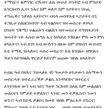
ተማሂርና ቁምነገር ረኺብና ሐዚ ውዑይ ተሳትፎ ኣብ ምክያድ
እንርከብን ኢና፡፡ ንሕና ከም ወለዶ ከም ኣያትትና ነፍጢ
ተዓጢቕና ንቃለስ ኣይኮናን፡፡ ብሳላ መስዋእቲ ኣያታትና ሰጊ
ተጋሊሁ ሰለዘርከብናዮ ኣብ ፍልስፍና ዝተመሰረተ ቀፃላይ
ህንፀት ዓቕሚ፣ ፍልጠትን ብልሕን ዝተመሰረተ ተዓፃፃፋይነት
ዝሓትት ናይ ሓሳብ ውግእ ኢና ክነካይድ ንኽእል፡፡ ምስ መን ምስ
ፀላእትና፡፡ ኣብ ደገን ኣብ ውሽጥን ዘለው ከም ህዝብን ውድብን
እቲ ትማሊ ዝሓለፍና ሓሰረ-መከራን፣ እቲ ክንበፅሖ ዝግባኣና
ሽቶን ከይንበፅሕ ዋርድያ ኮይኖም ጠጠው ዝበሉ ፀላእትና፡፡
ኣብዚ ካብ በፃሕና ንዝሓለፉ 40 ዓመታት ዕጥቃውን ሰላማውን
መስርሓት ዝተፈራረቕዎ ቃልሲ እንዳካየድና ዝተርፈና
እንተሃለወ ውን ኣብ ጎደና ዓወት ንርከብ፡፡ ሰለዚ ከም መልዐልን
መዕረፍን ንምታይ ተቓለስና፣ ኣንፃር መን ተቓሊስና፣ ንመን
ወጊና፣ ኣብ ከይዲ ቃልስና ከመይ ዝበሉ ምዕራፋት ሰጊርና፣
ምስጢር ዓወት ና ከ እንታይ ነበረ … ወዘተ ዝብሉ ተመላእትን