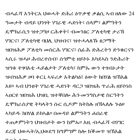
ብሓፈሻ እንትርአ ህወሓት ድሕሪ ዕጥቃዊ ቃልሲ ኣብ ዘለው 24
ዓመታት ብዳይ ህንፃት ሃገራዊ ሓድነት፣ ሰላም፣ ልምዓትን
ዴሞክራሲን ዝተጋዓዞ ርሕቀት፤ ብመንፅር ፖለቲካዊ ታሪኽ
ሃገርና፣ ፖለቲካዊ ባህሊ ህዝብና፣ ዝተሓላለኹ ፀጋማት
ዝበዝሕዎ ፖለቲካ መስርሕ ሃገርና፣ ሰፊሕ ድሕረትን ድንቁርናን
ኣሲሩ ዝሓዞ ሕብረተሰብ፣ ሰጎምቲ ዘይኮኑ እካደኣስ ንድሕሪት
ዝጎቱ ተፃባእቲ ሓይልታት ፖለቲካ፣ ከምኡ ውን ተፃብኦታት
ዝብዝሕዎ ዞባ ቀርኒ ኣፍሪቃ እትልካዕ፤ ዕውት ክበሃል ዝኸእል
እዩ፡፡ ኣብ ህንፀት ሃገራዊ ሓድነት ዳርጋ ዝበዝሕ ጥራሕ ዘይኮነስ
ኣዐርዩ ዝበዝሕ ህዝቢ ዝተቐበሎ ሕገ-መንግስታዊ ስርዓትን
ዴሞክራስያዊ ትካላትን ሱር ሲዶም ክትከሉ ዘኽኣለሉ ጉዕዞ
ኣካይዱ ክበሃል ይከኣል፡፡ በመዳይ ልምዓትን ሐበራዊ
ተጠቃምነትን ህዝብታት ውን ከምኡ፡፡ እዚ ብሓፈሻ ብሃገር
ደረጃ ህወሓት/ኢህወደግ ክግምገም ከሎ ክቕመጥ ዝኽእል