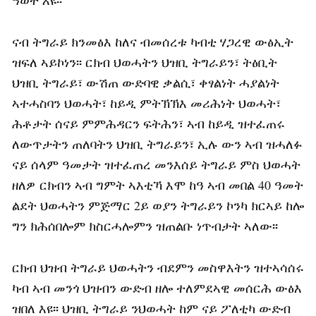
ዓወት እዩ፡፡
ናብ ትግራይ ክንመፅእ ከለና ብመሰረቱ ካብቲ ሃጋረዊ ውፅኢት
ዝፍለ ኣይኮነን፡፡ ርክብ ህወሓትን ህዝቢ ትግራይን፣ ትፅቢት
ህዝቢ ትግራይ፣ ውሽጠ ውድባዊ ቃልሲ፣ ቀፃልነት ሓያልነት
ኣተሓስባን ህወሓት፣ ከይዲ ምትኽኽእ መሪሕነት ህወሓት፣
ሕቶታት ሰናይ ምምሕዳርን ፍትሕን፣ ኣብ ከይዲ ዝተፈጠሩ
ለውጥታትን ጠለባትን ህዝቢ ትግራይን፣ ኢሉ ውን ኣብ ዝሓለፉ
ናይ ሰላም ዓመታት ዝተፈጠረ መንእሰይ ትግራይ ምስ ህወሓት
ዘለዎ ርክብን ኣብ ግምት ኣእቲኻ እሞ ከዓ ኣብ መበል 40 ዓመት
ልደት ህወሓትን ምጅማር 2ይ ወያን ትግራይን ኮንካ ክርኣይ ከሎ
ግን ክሕሰበሎም ክስርሓሎምን ዝጠልቡ ነጥብታት ኣለው፡፡
ርክብ ህዝብ ትግራይ ህወሓትን ብደምን መስዋእትን ዝተኣሳሰሩ
ካብ ኣብ መንጎ ህዝብን ውድብ ዘሎ ተለምደኣዊ መሰርሕ ውፅእ
ዝበለ እዩ፡፡ ህዝቢ ትግራይ ንህወሓት ከም ናይ ፖለቲካ ውድብ