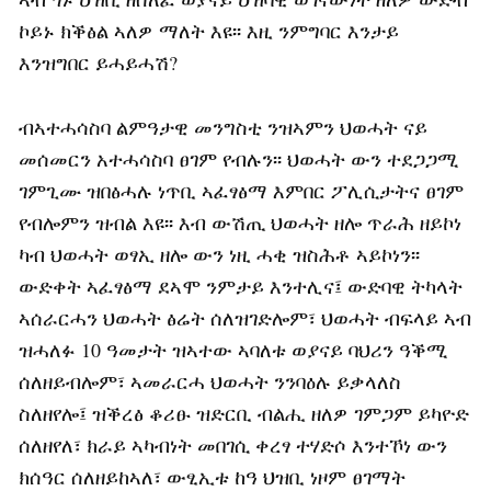
ኮይኑ ክቕፅል ኣለዎ ማለት እዩ፡፡ እዚ ንምግባር እንታይ
እንዝግበር ይሓይሓሽ?
ብኣተሓሳስባ ልምዓታዊ መንግስቲ ንዝኣምን ህወሓት ናይ
መሰመርን አተሓሳስባ ፀገም የብሉን፡፡ ህወሓት ውን ተደጋጋሚ
ገምጊሙ ዝበፅሓሉ ነጥቢ ኣፈፃፅማ እምበር ፖሊሲታትና ፀገም
የብሎምን ዝብል እዩ፡፡ እብ ውሽጢ ህወሓት ዘሎ ጥራሕ ዘይኮነ
ካብ ህወሓት ወፃኢ ዘሎ ውን ነዚ ሓቂ ዝስሕቶ ኣይኮነን፡፡
ውድቀት ኣፈፃፅማ ደኣሞ ንምታይ እንተሊና፤ ውድባዊ ትካላት
ኣሰራርሓን ህወሓት ፅሬት ሰለዝገድሎም፣ ህወሓት ብፍላይ ኣብ
ዝሓለፉ 10 ዓመታት ዝኣተው ኣባለቱ ወያናይ ባህሪን ዓቕሚ
ሰለዘይብሎም፣ ኣመራርሓ ህወሓት ንንባዕሉ ይቃላለስ
ስለዘየሎ፤ ዝቕረፅ ቆሪፁ ዝድርቢ ብልሒ ዘለዎ ገምጋም ይካዮድ
ሰለዘየለ፣ ክራይ ኣካብነት መበገሲ ቀረፃ ተሃድሶ እንተኾነ ውን
ክሰዓር ሰለዘይከኣለ፣ ውፂኢቱ ከዓ ህዝቢ ነዞም ፀገማት