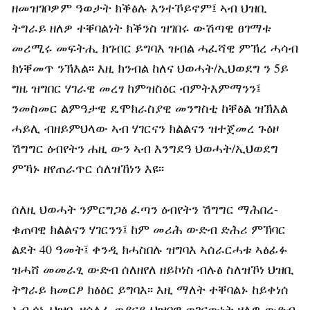
ዘመዝገቦዎም ዓወታት ክቕፅሉ እንተኾይኖም፤ ኣብ ህዝቢ
ትግራይ ዘለዎ ተቐባልነት ክቕንስ ዝገበሩ ውሽጣዊ ፀገማቱ
መሪሚሩ መፍትሒ ክገብር ይግባእ ዝብል ሓፈሻዊ ምኽረ ሓሳብ
ክነቐመጥ ንኽእል፡፡ እዚ ክንብል ከለና ህወሓት/ኢህወደግ ን 5ይ
ግዜ ዝግበር ሃገራዊ መረፃ ከምዝስዕር ብምትእምማንን፤
ንመስመር ልምዓታዊ ዴሞክራስያዊ መንግስቲ ከቐፅል ዝኽእል
ሓይሊ ብዘይምህላው ኣብ ሃገርናን ክልልናን ዝተጀመረ ጉዕዞ
ሽግግር ዕብየትን ሐዚ ውን ኣብ እንግደዓ ህወሓት/ኢህወደግ
ምኻኑ ዘየጠራጥር ሰለዝኸነን እዩ፡፡
ሰለዚ ህወሓት ንምርግጋፅ ፈጣን ዕብየትን ሽግግር ማሕበረ-
ቁጠባዊ ክልልናን ሃገርንን፤ ከም መሪሕ ውድብ ድሕሪ ምኽባር
ልደት 40 ዓመት፤ ቀንዲ ክሓስበሉ ዝግባእ ኣሰራርሓቱ ኣፅፊፉ
ዝሓሸ መመራፂ ውድብ ሰለዘየለ ዘይኮነስ ብሉፅ ስለዝኾነ ህዝቢ
ትግራይ ክመርፆ ክፅዕር ይግባእ፡፡ እዚ ማለት ተቐባልኑ ከይቀነሰ
ኣብ ጎኑ ህዝቢ ዘሰለፈ ወያናይ ህዝባዊ ወገናውነት ዘለዎ ውድብ