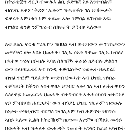
ስትራቴጅን ዳርጋ ብሙሉእ ልቢ ይድግፎ እዩ እንተብልና፤
ብሰንኪ እቶም ቅድም ኢሎም ዝተጠቐሱ ገለ ድኽመታት
ፍቕሩን እምነቱን ከም ቀደሙ ኣሎ ንምባል ይኸብድ እዩ፡፡
ብግልፂ ቋንቋ ንምዝራብ ስክፍታት ይዓብዩ ኣለው፡፡
እቲ ልዕሊ ፍርቂ ሚሊዮን ዝበህል ኣብ ውድባውን መንግስታውን
መማቕር ዘሎ ኣባል ህወሓት፤ ገሊኡ ሰኣን ዓቕሙ ገሊኡ ክብለፅ
ዘኣተወ ጥዕና ዘይብሉ ኣባል ሰለዝኾነ ቆራፅነ ዘይብሉ ቃልስን
ውን ሰለዘይፈቱ፤ ኣብ ክንዲ ተቓባልነትና ህወሓት ዘሐይል፤
ብዝፈጥሮም ግደፈታት ውድብ ህወሓት ኣብ ህዝቢ ዝነበራ
ተቓባልነት ክቕንስ ኣስተዋፀኦ ይገብር ኣሎ፡ ገለ ኣብ ታሕተዋይን
ላዕለዋይ ኣመራርሓ ህወሓት ብተግብርን ኣተሓሳስባን ዝተርኣየ
ናይ ምብስባስ ሐደጋታት ውን ብዓይኒ ህዝቢ ገሊሖም ዝወፁሉ
ክነታት ተዓዚብና፡፡ ብርግፅ ገለገሊኦም ካብ ሕምየት ዝበግሱ
ኣበይ ኣለው ኢልካ ክትረኽቦም ዘፀግሙ እዮም፡፡ ብኻልእ መዳይ
ህወሓት ኣብ ዝሓለፉ ውሑዳት ዓመታት ኣንፃር ክራይ ኣካብነት