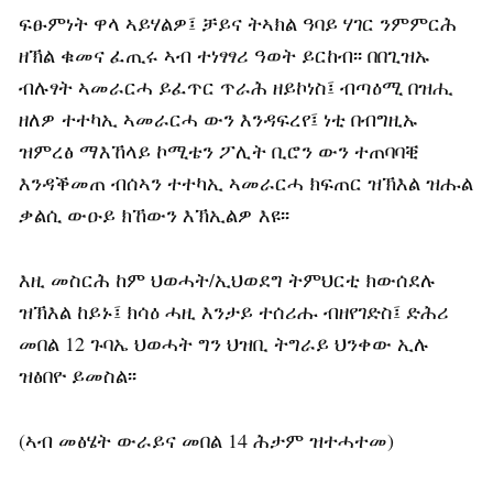
ፍፁምነት ዋላ ኣይሃልዎ፤ ቻይና ትኣክል ዓባይ ሃገር ንምምርሕ
ዘኽል ቁመና ፈጢሩ ኣብ ተነፃፃሪ ዓወት ይርከብ፡፡ በበጊዝኡ
ብሉፃት ኣመራርሓ ይፈጥር ጥራሕ ዘይኮነስ፤ ብጣዕሚ በዝሒ
ዘለዎ ተተካኢ ኣመራርሓ ውን እንዳፍረየ፤ ነቲ በብግዚኡ
ዝምረፅ ማእኸላይ ኮሚቴን ፖሊት ቢሮን ውን ተጠባባቒ
እንዳቕመጠ ብሰኣን ተተካኢ ኣመራርሓ ክፍጠር ዝኽእል ዝሑል
ቃልሲ ውዑይ ክኸውን እኽኢልዎ እዩ፡፡
እዚ መስርሕ ከም ህወሓት/ኢህወደግ ትምህርቲ ክውሰደሉ
ዝኽእል ከይኑ፤ ክሳዕ ሓዚ እንታይ ተሰሪሑ ብዘየገድስ፤ ድሕሪ
መበል 12 ጉባኤ ህወሓት ግን ህዝቢ ትግራይ ህንቀው ኢሉ
ዝፅበዮ ይመስል፡፡
(ኣብ መፅሄት ውራይና መበል 14 ሕታም ዝተሓተመ)