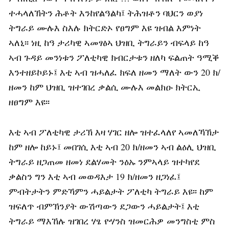
ተሓላለኽትን ሕቶት እንከየልዓልካ፤ ትሕዝቶን ባህርን ወያነ
ትግራይ ሙሉእ ስእሉ ክትርድኦ የፀግም እዩ ዝብል እምነት
ኣለኒ፡፡ ነዚ ከዓ ታሪካዊ ኣመፃፅኣ ህዝቢ ትግራይን ብፍላይ ከዓ
ኣብ ጉዳይ መንነቱን ፖለቲካዊ ክብርታቱን ዘለካ ፍልጠት ዓሚቕ
እንተዘይኮይኑ፤ እቲ ኣብ ዝሓለፈ ክፍለ ዘመን ማለት ውን 20 ክ/
ዘመን ከም ህዝቢ ዝተገበረ ቃልሲ ሙሉእ መልክዑ ክትርኢ
ዘፀግም እዩ፡፡
እቲ ኣብ ፖለቲካዊ ታሪኽ እዛ ሃገር ዘሎ ዝተፈላለየ ኣመለኻኽታ
ከም ዘሎ ከይኑ፤ መበገሲ እቲ ኣብ 20 ክ/ዘመን ኣብ ልዕሊ ህዝቢ
ትግራይ ዘጋጠመ ዘመነ ደልሃመት ንዕኡ ንምኣላይ ዝተካየደ
ቃልስን ግን እቲ ኣብ መወዳእታ 19 ክ/ዘመን ዘጋነፈ፤
ምብትታትን ምድኻምን ሓይልታት ፖለቲካ ትግራይ እዩ፡፡ ከም
ዝፍለጥ ብምኽንያት ውሽጣውን ደጋውን ሓይልታት፤ እቲ
ትግራይ ማእኸሉ ዝገበረ ሃፄ ዮሃንስ ዝመርሕዎ መንግስቲ ምስ