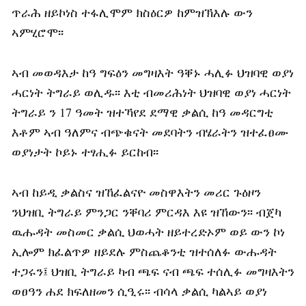
ጥራሕ ዘይኮነስ ተፋሊሞም ክስዕርዎ ከምዝኽእሉ ውን
ኣምሂሮሞ፡፡
ኣብ መወዳእታ ከዓ ግፍዕን መግዛእት ዓቐኑ ሓሊፉ ህዝባዊ ወያነ
ሓርነት ትግራይ ወሊዱ፡፡ እቲ ብመሪሕነት ህዝባዊ ወያነ ሓርነት
ትግራይ ን 17 ዓመት ዝተኻየደ ደማዊ ቃልሲ ከዓ መዳርግቲ
እቶም ኣብ ዓለምና ብጭቁናት መደባትን ብሄራትን ዝተፈፀሙ
ወያነታት ኮይኑ ተፃሒፉ ይርከብ፡፡
ኣብ ከይዲ ቃልስና ዝኸፈልናዮ መስዋእትን መሪር ጉዕዞን
ንህዝቢ ትግራይ ምንጋር ንቐባሪ ምርዳእ እዩ ዝኸውን፡፡ ብጀካ
ዉሑዳት መስመር ቃልሲ ህወሓት ዘይተረድኦም ወይ ውን ኮነ
ኢሎም ክፈልጥዎ ዘይደሉ ምስጨቆንቲ ዝተሰለፉ ውሑዳት
ተጋሩን፤ ህዝቢ ትግራይ ካብ ጫፍ ናብ ጫፍ ተሰሊፉ መግዛእትን
ወፀዓን ሐደ ክፍለዘመን ሲዒሩ፡፡ ብሳላ ቃልሲ ካልኣይ ወያነ