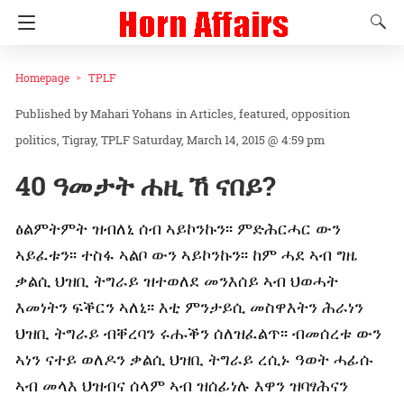
Homepage
TPLF
Mahari Yohans
in
Articles
featured
opposition
politics
Tigray
TPLF
Saturday, March 14, 2015 @ 4:59 pm
40 ዓመታት ሐዚ ኸ ናበይ?
ፅልምትምት ዝብለኒ ሰብ ኣይኮንኩን፡፡ ምድሕርሓር ውን
ኣይፈቱን፡፡ ተስፋ ኣልቦ ውን ኣይኮንኩን፡፡ ከም ሓደ ኣብ ግዜ
ቃልሲ ህዝቢ ትግራይ ዝተወለደ መንእሰይ ኣብ ህወሓት
እመነትን ፍቕርን ኣለኒ፡፡ እቲ ምንታይሲ መስዋእትን ሕራነን
ህዝቢ ትግራይ ብቐረባን ሩሑቕን ሰለዝፈልጥ፡፡ ብመሰረቱ ውን
ኣነን ናተይ ወለዶን ቃልሲ ህዝቢ ትግራይ ረሲኑ ዓወት ሓፊሱ
ኣብ መላእ ህዝብና ሰላም ኣብ ዝሰፊነሉ እዋን ዝባፃሕናን