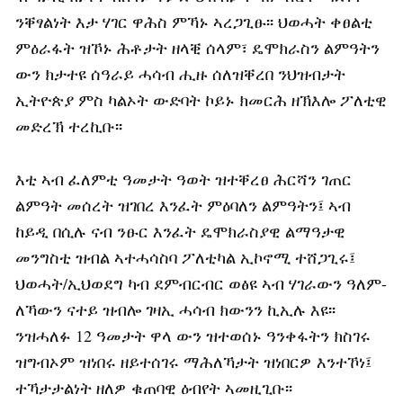
ንቐፃልነት እታ ሃገር ዋሕስ ምኻኑ ኣረጋጊፁ፡፡ ህወሓት ቀፀልቲ
ምዕራፋት ዝኾኑ ሕቶታት ዘላቒ ሰላም፣ ዴሞክራስን ልምዓትን
ውን ክታተዩ ሰዓራይ ሓሳብ ሒዙ ሰለዝቐረበ ንህዝብታት
ኢትዮጵያ ምስ ካልኦት ውድባት ኮይኑ ክመርሕ ዘኽእሎ ፖለቲዊ
መድረኽ ተረኪቡ፡፡
እቲ ኣብ ፈለምቲ ዓመታት ዓወት ዝተቐረፀ ሕርሻን ገጠር
ልምዓት መሰረት ዝገበረ እንፈት ምዕባለን ልምዓትን፤ ኣብ
ከይዲ በሲሉ ናብ ንፁር እንፈት ዴሞክራስያዊ ልማዓታዊ
መንግስቲ ዝብል ኣተሓሳስባ ፖለቲካል ኢኮኖሚ ተሸጋጊሩ፤
ህወሓት/ኢህወደግ ካብ ደምብርብር ወፅዩ ኣብ ሃገራውን ዓለም-
ለኻውን ናተይ ዝብሎ ገዛኢ ሓሳብ ክውንን ኪኢሉ እዩ፡፡
ንዝሓለፉ 12 ዓመታት ዋላ ውን ዝተወሰኑ ዓንቀፋትን ክስገሩ
ዝግብኦም ዝነበሩ ዘይተሰገሩ ማሕለኻታት ዝነበርዎ እንተኾነ፤
ተኻታታልነት ዘለዎ ቁጠባዊ ዕብየት ኣመዚጊቡ፡፡