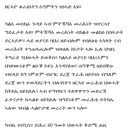
ዘርኣዮ ቆራፅነትን ስግምትን ዝነኣድ እዩ፡፡
ካልእ መሰከፊ ጉዳይ ኣብ ምትኽኻእ መሪሕነት ዝተርኣየ
ግድፈታት እዩ፡፡ ምትኽኻእ መሪሕነት ብክልተ መልክዕ ስክፍታት
ይርኣይዎ፡፡ ሓደ ወያናይ ባህሪ ዘይብሎም ተበለፅቲ ኣካላት ናብ
መሪሕነት ተንጠላጢሎም ዝወፅሉ ክነታት ኣሎ ኢሉ ህዝቢ
ትግራይ ንህወሓት ይወቅስ፡፡ ካልኣይ ወያናይ ባህሪኦምን
ህዝባውነቶም ፅቡቕ ኮይኑ እንዳሃለወ፤ ብዓቕሚ ዘይበቕዑ
ብፍላይ ከዓ ነምቶም ብሀገር ደረጃ ጥራሕ ዘይኮነስ ብዓለም
ደረጃ ውን ተወዳደርትን ብሉፃነትን ዘርኣዩ መራሕቲ ህወሓት
ክትክኡ ዘይክእሉ፤ ኣብ ተዓፃፃፍን ተለዋዋጥን መድረኽ
ፈተናታት ክሓልፉ ዘይክእሉ ዝዓይነቶም መራሕቲ ይትክኡ
ኣለው ዝብል ሓልዮታዊ መረረት ውን ኣሎ፡፡
ካብዚ ተበጊስና ድሕሪ 40 ዓመት ህወሓት ቅድሚ ሐዚ