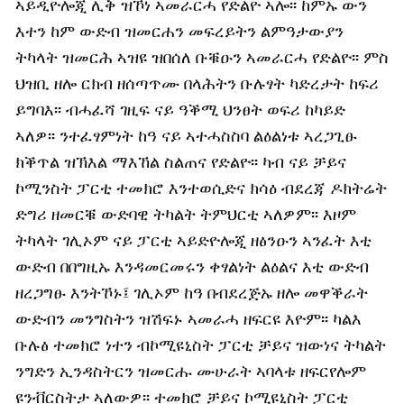
ኣይዲዮሎጂ ሊቅ ዝኾነ ኣመራርሓ የድልዮ ኣሎ፡፡ ከምኡ ውን
እተን ከም ውድብ ዝመርሐን መፍረይትን ልምዓታውያን
ትካላት ዝመርሕ ኣዝዩ ዝበሰለ ቡቑዑን ኣመራርሓ የድልዮ፡፡ ምስ
ህዝቢ ዘሎ ርክብ ዘሰጣጥሙ በላሕትን ቡሉፃት ካድረታት ከፍሪ
ይግባእ፡፡ ብሓፈሻ ገዚፍ ናይ ዓቕሚ ህንፀት ወፍሪ ከካይድ
ኣለዎ፡፡ ንተፈፃምነት ከዓ ናይ ኣተሓስስባ ልዕልነቱ ኣረጋጊፁ
ክቕጥል ዝኽእል ማእኸል ስልጠና የድልዮ፡፡ ካብ ናይ ቻይና
ኮሚንስት ፓርቲ ተመክሮ እንተወሲድና ክሳዕ ብደረጃ ዶክትሬት
ድግሪ ዘመርቑ ውድባዊ ትካልት ትምህርቲ ኣለዎም፡፡ እዞም
ትካላት ገሊኦም ናይ ፓርቲ ኣይድዮሎጂ ዘፅንዑን ኣንፈት እቲ
ውድብ በበግዚኡ እንዳመርመሩን ቀፃልነት ልዕልና እቲ ውድብ
ዘረጋግፁ እንትኾኑ፤ ገሊኦም ከዓ በብደረጅኡ ዘሎ መዋቕራት
ውድብን መንግስትን ዝሽፍኑ ኣመራሓ ዘፍርዩ እዮም፡፡ ካልእ
ቡሉፅ ተመክሮ ነተን ብኮሚዩኒስት ፓርቲ ቻይና ዝውነና ትካልት
ንግድን ኢንዳስትርን ዝመርሑ ሙሁራት ኣባላቱ ዘፍርየሎም
ዩንቭርስትታ ኣለውዎ፡፡ ተመክሮ ቻይና ኮሚዩኒስት ፓርቲ