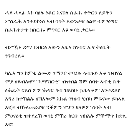
ሓደ ሓላፊ እኮ ባዕሉ ነቆር እናበለ ስራሕ ቀትርን ለይትን
ምስራሕ እንተይኮነስ ኣብ ሰባት እወንታዊ ፅልዋ ብምፍጣር
ስራሕትታት ክስርሑ ምግባር እዩ ወሳኒ ታርኡ፡፡
ብምዃኑ ድማ ደብርፅ እውን እዚኣ ክገብር ኢና ትፅቢት
ንገብረሉ፡፡
ካሊእ ግን ከምቲ ልሙድ ንማሃያ ተባሂሉ ኣብዙይ እቶ ዝብሃል
ሞያ ዘይብሎም “ኣማኸርቲ” ብዝብል ሽም ሰባት ኣብቲ ቤት
ፅሕፈት ርእሰ ምምሕዳር ካብ ዝእከቡ (ነዚኣቶም እንተደልዩ
እግሪ ክተኽልሉ ዘኽእሎም እኩል ገንዘብ ሂብካ ምፍናው ይካኣል
እዩ)፥ ብኹለመድያዊ ዓቕምን ሞያን ዘለዎም ሰባት ኣብ
ምፀናዕቲ ዝተደረኸ ወሳኒ ምኽሪ ክህቡ ዝክእሉ ምቕማጥ ከድሊ
እዩ፡፡