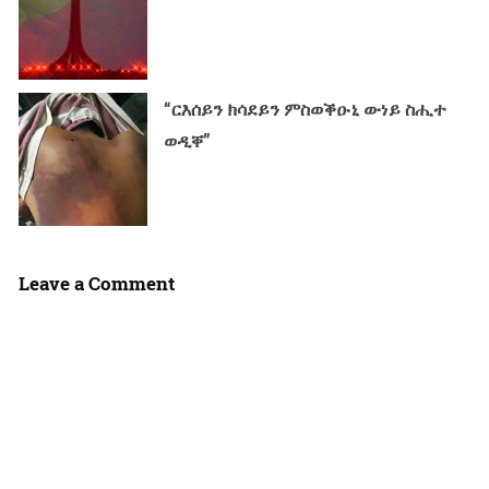
“ርእሰይን ክሳደይን ምስወቕዑኒ ውነይ ስሒተ
ወዲቐ”
Leave a Comment