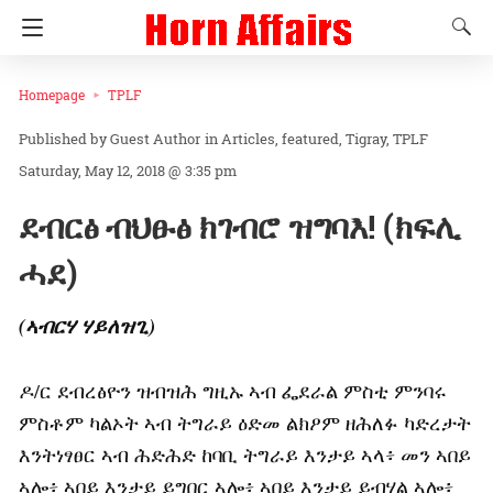
Homepage
TPLF
Guest Author
in
Articles
featured
Tigray
TPLF
Saturday, May 12, 2018 @ 3:35 pm
ደብርፅ ብህፁፅ ክገብሮ ዝግባእ! (ክፍሊ
ሓደ)
(ኣብርሃ ሃይለዝጊ)
ዶ/ር ደብረፅዮን ዝብዝሕ ግዚኡ ኣብ ፌደራል ምስቲ ምንባሩ
ምስቶም ካልኦት ኣብ ትግራይ ዕድመ ልክዖም ዘሕለፉ ካድረታት
እንትነፃፀር ኣብ ሕድሕድ ከባቢ ትግራይ እንታይ ኣላ፥ መን ኣበይ
ኣሎ፥ ኣበይ እንታይ ይግበር ኣሎ፥ ኣበይ እንታይ ይብሃል ኣሎ፥