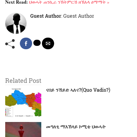
Next Read:
ህወሓት ጠንኪራ ንኽትምርሽ ዘኽእላ ዕማማት »
Guest Author
: Guest Author
Related Post
ናበይ ንኸይድ ኣለና?(Quo Vadis?)
መግለፂ ማእኸላይ ኮሚቴ ህወሓት