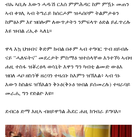
ብኡ ኣቢሉ እውን ሓዱሽ ርእሰ ምምሕዳር ከም ምዃኑ መጠን
ኣብ ቀፃሊ ኣብ ትግራይ ክሰርሖም ዝሓሰቦም ትልምታቱን
ከምፅኦም እየ ዝበሎም ለውጥታትን ንምፍላጥ ዕድል ይፈጥረሉ
እዩ ዝብል ሪኢቶ ኣለኒ፡፡
ዋላ እኳ ህዝብና ቅድም ክብል በቶም ኣብ ተግባር ጥብ ዘይብሉ
ናይ “ሓለፍትና” መደረታት ምስማዕ ዝተሰላቸወ እንተኾነ ኣብዛ
ሐዚ ተስፋ ዝቖረፀላ ወሳኒት እዋን ግን ካብቲ ልሙድ ውፅእ
ዝበለ ሓቦ ዘስንቕ ዘረባን ተዛሪቡ ከእምን ዝኽእል፥ ኣብ ጎኑ
እውን ከስልፍ ዝኽእልን ቅኑዕ(ቅኑዕ ዝብል ይሰመረሉ) ተዛራባይ
መራሒ ግን የድልዮ እዩ፡፡
ደብርፅ ድማ እዚኣ ብዘይዋዓል ሕደር ሐዚ ክገብራ ይግባእ፡፡