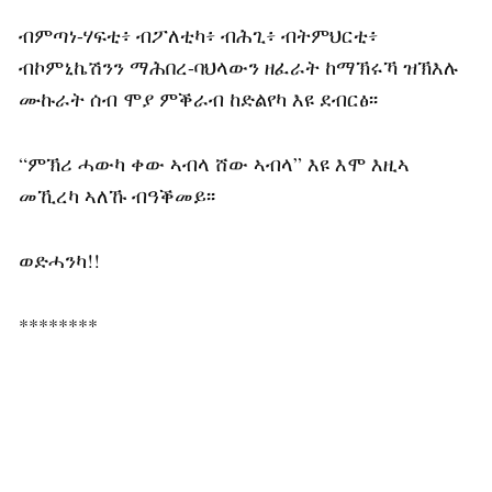
ብምጣነ-ሃፍቲ፥ ብፖለቲካ፥ ብሕጊ፥ ብትምህርቲ፥
ብኮምኒኬሽንን ማሕበረ-ባህላውን ዘፈራት ከማኽሩኻ ዝኽእሉ
ሙኩራት ሰብ ሞያ ምቕራብ ከድልየካ እዩ ደብርፅ፡፡
“ምኽሪ ሓውካ ቀው ኣብላ ሸው ኣብላ” እዩ እሞ እዚኣ
መኺረካ ኣለኹ ብዓቕመይ፡፡
ወድሓንካ!!
********