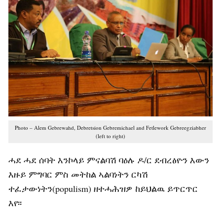
Photo – Alem Gebrewahd, Debretsion Gebremichael and Fetlework Gebreegziabher
(left to right)
ሓደ ሓደ ሰባት እንኮላይ ምናልባሽ ባዕሉ ዶ/ር ደብረፅዮን እውን
እዙይ ምግባር ምስ መትከል ኣልባነትን ርካሽ
ተፈታውነትን(populism) ዘተሓሕዝዎ ከይህልዉ ይጥርጥር
እየ፡፡