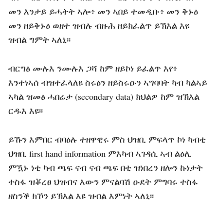
መን እንታይ ይሓትት ኣሎ፥ መን ኣበይ ተመዲቡ፥ መን ቅኑዕ
መን ዘይቅኑዕ ወዘተ ዝብሉ ብዙሕ ዘይክፈልጥ ይኽእል እዩ
ዝብል ግምት ኣለኒ፡፡
ብርግፅ ሙሉእ ንሙሉእ ጋሻ ከም ዘይኮነ ይፈልጥ እየ፥
እንተነኣሰ ብዝተፈላለዩ ስሩዕን ዘይስሩዑን ኣግባባት ካብ ካልኣይ
ኣካል ዝመፅ ሓበሬታ (secondary data) ክህልዎ ከም ዝኽእል
ርዱእ እዩ፡፡
ይኹን እምበር ብባዕሉ ተዘዋዊሩ ምስ ህዝቢ ምፍላጥ ኮነ ካብቲ
ህዝቢ first hand information ምእካብ ኣገዳሲ ኣብ ልዕሊ
ምዃኑ ነቲ ካብ ጫፍ ናብ ናብ ጫፍ በቲ ዝነበረን ዘሎን ኩነታት
ተስፋ ዝቖረፀ ህዝብና እውን ምናልባሽ ዑደት ምግባሩ ተስፋ
ዘስንቕ ክኾን ይኽእል እዩ ዝብል እምነት ኣለኒ፡፡