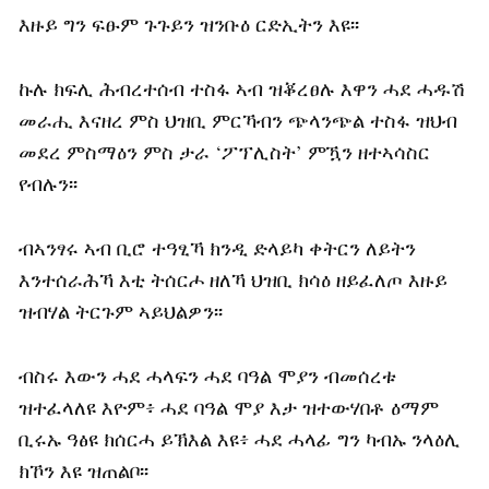
እዙይ ግን ፍፁም ጉጉይን ዝንቡዕ ርድኢትን እዩ፡፡
ኩሉ ክፍሊ ሕብረተሰብ ተስፋ ኣብ ዝቖረፀሉ እዋን ሓደ ሓዱሽ
መራሒ እናዘረ ምስ ህዝቢ ምርኻብን ጭላንጭል ተስፋ ዝህብ
መደረ ምስማዕን ምስ ታራ ‘ፖፕሊስት’ ምዃን ዘተኣሳስር
የብሉን፡፡
ብኣንፃሩ ኣብ ቢሮ ተዓፂኻ ክንዲ ድላይካ ቀትርን ለይትን
እንተሰራሕኻ እቲ ትሰርሖ ዘለኻ ህዝቢ ክሳዕ ዘይፈለጦ እዙይ
ዝብሃል ትርጉም ኣይህልዎን፡፡
ብስሩ እውን ሓደ ሓላፍን ሓደ ባዓል ሞያን ብመሰረቱ
ዝተፈላለዩ እዮም፥ ሓደ ባዓል ሞያ እታ ዝተውሃበቶ ዕማም
ቢሩኡ ዓፅዩ ክሰርሓ ይኽእል እዩ፥ ሓደ ሓላፊ ግን ካብኡ ንላዕሊ
ክኾን እዩ ዝጠልቦ፡፡