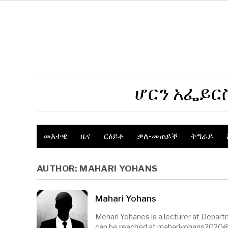
ሆርን አፌይር
መእተዊ
ዜና
ርዕይቶ
ቃለ-መጠይቕ
ትግራይ
AUTHOR:
MAHARI YOHANS
Mahari Yohans
Mehari Yohanes is a lecturer at Departm
can be reached at
mahariyohans2020@