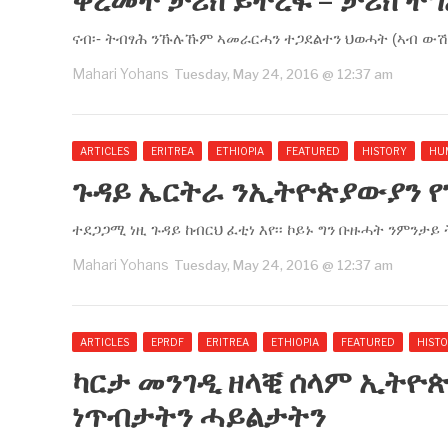
ቀረመት ታሪክ ይትረፍ – ታሪክ ት
ናብ፡- ትብፃሕ ንኹሉኹም ኣመራርሓን ተጋደልተን ህወሓት (ኣብ ው
Mahari Yohans
Tuesday, May 24, 2016 @ 12:37 am
ARTICLES
ERITREA
ETHIOPIA
FEATURED
HISTORY
HU
ጉዳይ ኤርትራ ንኢትዮጵያውያን የገ
ተደጋጋሚ ነዚ ጉዳይ ከብርህ ፈቲነ እየ፡፡ ኮይኑ ግን ቡዙሓት ንምንታይ 
Mahari Yohans
Tuesday, May 24, 2016 @ 12:37 am
ARTICLES
EPRDF
ERITREA
ETHIOPIA
FEATURED
HIST
ካርታ መንገዲ ዘላቒ ሰላም ኢትዮጵ
ነጥብታትን ሓይልታትን