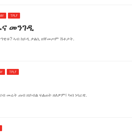
RAY
TPLF
ራና መንገዲ
 ታዓዊቱ? ኣብ ከይዲ ቃልሲ ዘቐመጦም ሽቶታት.
AY
TPLF
ብ መሬት ጠብ ዘይብል ፍልጠት ዘለዎም፤ ካብ ነባራዊ.