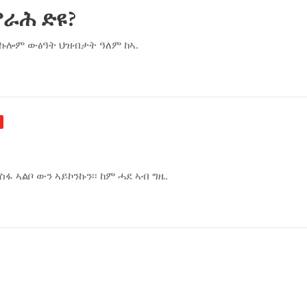
ራሕ ድዩ?
ም ኩሎም ውፅዓት ህዝብታት ዓለም ከኣ.
ፋ ኣልቦ ውን ኣይኮንኩን፡፡ ከም ሓደ ኣብ ግዜ.