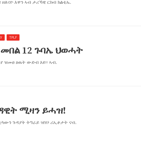
 ዘለናዮ እዋን ኣብ ታሪኻዊ ርክብ ክልቲኡ.
AY
TPLF
 መበል 12 ጉባኤ ህወሓት
የ ዝመፀ ዕዉት ውድብ እዩ፡፡ ኣብ.
ዳዊት ሚዛን ይሓዝ!
ቲካውን ጉዳያት ትግራይ ዝሃቦ ሪኢቶታት ናብ.