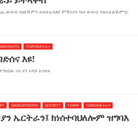
ግራይ ይተኣቀብ
ሽጢ ውድብ ንዘለኹምን ብዝተፈላለየ ምኽንያት ካብ ውድብ ንዝተፈለኹምን).
MAN RIGHTS
TIGRIGNA ትግርኛ
ድሰና እዩ!
ትግደሰሉ ናይ ደገ ጉዳይ እንድዩ.
ORY
ISAIAS AFEWORKI
SECURITY
TIGRAY
TIGRIGNA ትግርኛ
ያን ኤርትራን፤ ክነሰተባህለሎም ዝግባእ