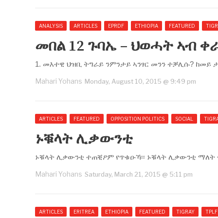
ANALYSIS
ARTICLES
EPRDF
ETHIOPIA
FEATURED
TIG
መበል 12 ጉባኤ – ህወሓት ኣብ ቀ
1. መእተዊ ህዝቢ ትግራይ ንምንታይ ኣንፃር መንን ተቓሊሱ? ከመይ
Mahari Yohans
Monday, August 10, 2015 @ 9:49 pm
ARTICLES
FEATURED
OPPOSITION POLITICS
SOCIAL
TIGR
ኑቑላት ሊቃውንቲ
ኑቑላት ሊቃውንቲ ተጠቒዖም የጥቁዑኻ፡፡ ኑቑላት ሊቃውንቲ ማለት ና
Mahari Yohans
Saturday, March 21, 2015 @ 5:11 pm
ARTICLES
ERITREA
ETHIOPIA
FEATURED
TIGRAY
TPLF