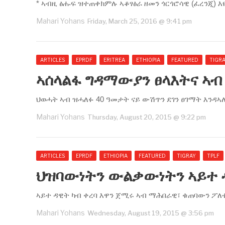
* ኣብዚ ፅሑፍ ዝተጠቀክምሉ ኣቆፃፅራ ዘመን ጎርጎሮሳዊ (ፈረንጂ) እዩ
Mahari Yohans
Friday, March 25, 2016 @ 9:41 pm
ARTICLES
EPRDF
ERITREA
ETHIOPIA
FEATURED
TIGR
ኣሰላልፋ ግዳማውያን ፀላእትና ኣብ
ህወሓት ኣብ ዝሓለፉ 40 ዓመታት ናይ ውሽጥን ደገን ፀገማት እንዳኣለ
Mahari Yohans
Thursday, August 20, 2015 @ 9:22 pm
ARTICLES
EPRDF
ETHIOPIA
FEATURED
TIGRAY
TPLF
ህዝባውነትን ውልቃውነትን ኣይተ 
ኣይተ ዳዊት ካብ ቀረባ እዋን ጀሚሩ ኣብ ማሕበራዊ፣ ቁጠባውን ፖለ
Mahari Yohans
Wednesday, August 19, 2015 @ 3:56 pm