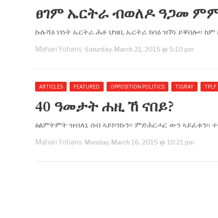
ፀገም ኤርትራ ብወለዶ ዓጋመ ምም
ኩሉሻዕ ነፃነት ኤርትራ ሕቶ ህዝቢ ኤርትራ ክሳዕ ዝኾነ ይቐበሎ፡፡ ከ
Mahari Yohans
Saturday, March 21, 2015 @ 5:10 pm
ARTICLES
FEATURED
OPPOSITION POLITICS
TIGRAY
TPLF
40 ዓመታት ሐዚ ኸ ናበይ?
ፅልምትምት ዝብለኒ ሰብ ኣይኮንኩን፡፡ ምድሕርሓር ውን ኣይፈቱን፡፡ ተስ
Mahari Yohans
Monday, March 16, 2015 @ 10:21 pm