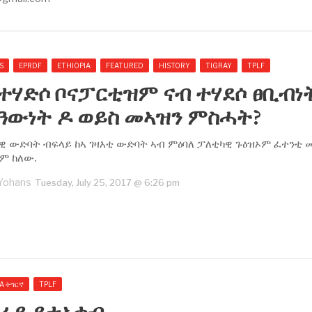
S
EPRDF
ETHIOPIA
FEATURED
HISTORY
TIGRAY
TPLF
 ተሃድሶ ቦናፓርቲዝም ናብ ተሃደሶ ፀቢብነ
ዓውነት ዶ ወይስ መኣዝን ምስሓት?
ተዊ ውድባት ብፍላይ ከኣ ገዛእቲ ውድባት ኣብ ምዕባለ ፓለቲካዊ ጉዕዝኦም ፈተንቲ
ም ከለው.
 Yohans
Tuesday, July 25, 2017 @ 6:26 pm
A ትግርኛ
TPLF