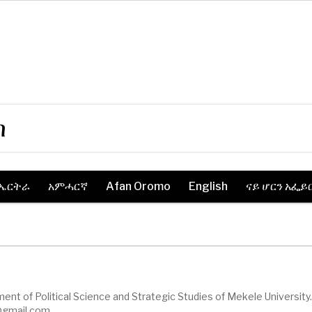
ስ
ኤርትራ
አምሓርኛ
Afan Oromo
English
ናይ ሆርን አፌይ
ent of Political Science and Strategic Studies of Mekele University
gmail.com