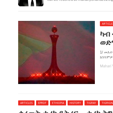
ARTICLE
ካብ
ወድ
1/ መእ
ክገጥምዎ
Mahari
ARTICLES
EPRDF
ETHIOPIA
HISTORY
TIGRAY
TIGRIGN