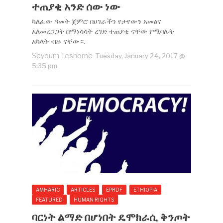
ተጠያቂ አንድ ሰው ነው
ካለፈው ዓመት ጀምሮ በሀገራችን የታየውን አመፅና
አለመረጋጋት በማነሳሳት ረገድ ተጠያቂ ናቸው የሚባሉት
አካላት ብዙ ናቸው።.
Seyoum Teshome
Tuesday, January 24, 2017 @
5:35 pm
AMHARIC
ARTICLES
EPRDF
ETHIOPIA
FEATURED
HUMAN RIGHTS
ባርነት ልማድ በሆነበት ዴሞክራሲ ቅንጦት