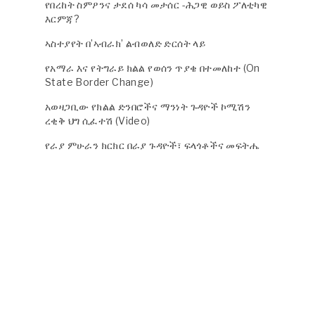
የበረከት ስምዖንና ታደሰ ካሳ መታሰር -ሕጋዊ ወይስ ፖለቲካዊ
እርምጃ?
ኣስተያየት በ’ኣብራክ’ ልብወለድ ድርሰት ላይ
የአማራ እና የትግራይ ክልል የወሰን ጥያቄ በተመለከተ (On
State Border Change)
አወዛጋቢው የክልል ድንበሮችና ማንነት ጉዳዮች ኮሚሽን
ረቂቅ ህግ ሲፈተሽ (Video)
የራያ ምሁራን ክርክር በራያ ጉዳዮች፣ ፍላጎቶችና መፍትሔ
አቅጣጫዎች ላይ (Video)
ለስኳር ኮርፖሬሽን በቂ የአስተዳደር ስርዓት አልዘረጋሁም ~
አባይ ጸሐዬ (+video)
Horn Affairs - Amharic