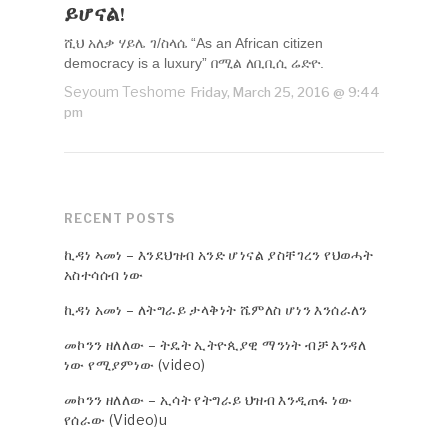
ይሆናል!
ሺህ አለቃ ሃይሌ ገ/ስላሴ “As an African citizen
democracy is a luxury” በሚል ለቢቢሲ ሬድዮ.
Seyoum Teshome
Friday, March 25, 2016 @ 9:44
pm
RECENT POSTS
ኪዳነ ኣመነ – እንደህዝብ አንድ ሆነናል ያስቸገረን የህወሓት
አስተሳሰብ ነው
ኪዳነ አመነ – ለትግራይ ታላቅነት ሼምለስ ሆነን እንሰራለን
መኮንን ዘለለው – ትዴት ኢትዮጲያዊ ማንነት ብቻ እንዳለ
ነው የሚያምነው (video)
መኮንን ዘለለው – ኢሳት የትግራይ ህዝብ እንዲጠፋ ነው
የሰራው (Video)u