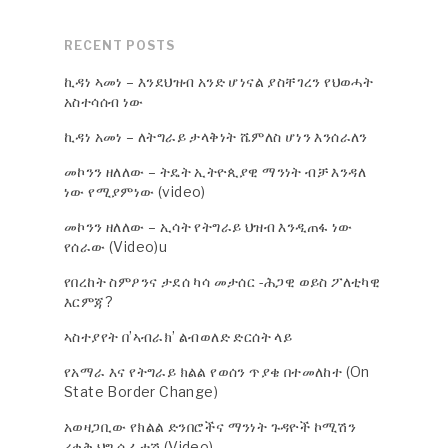
RECENT POSTS
ኪዳነ ኣመነ – እንደህዝብ አንድ ሆነናል ያስቸገረን የህወሓት
አስተሳሰብ ነው
ኪዳነ አመነ – ለትግራይ ታላቅነት ሼምለስ ሆነን እንሰራለን
መኮንን ዘለለው – ትዴት ኢትዮጲያዊ ማንነት ብቻ እንዳለ
ነው የሚያምነው (video)
መኮንን ዘለለው – ኢሳት የትግራይ ህዝብ እንዲጠፋ ነው
የሰራው (Video)u
የበረከት ስምዖንና ታደሰ ካሳ መታሰር -ሕጋዊ ወይስ ፖለቲካዊ
እርምጃ?
ኣስተያየት በ’ኣብራክ’ ልብወለድ ድርሰት ላይ
የአማራ እና የትግራይ ክልል የወሰን ጥያቄ በተመለከተ (On
State Border Change)
አወዛጋቢው የክልል ድንበሮችና ማንነት ጉዳዮች ኮሚሽን
ረቂቅ ህግ ሲፈተሽ (Video)