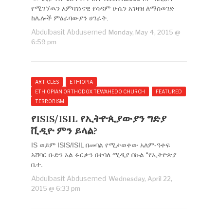
የሚገኘዉን አምባገነናዊ የሳዳም ሁሴን አገዛዝ ለማስወገድ
ከሌሎች ምዕራባውያን ሀገራት.
Abdulbasit Abdusemed
Monday, May 4, 2015 @
6:59 pm
ARTICLES
ETHIOPIA
ETHIOPIAN ORTHODOX TEWAHEDO CHURCH
FEATURED
TERRORISM
የISIS/ISIL የኢትዮጲያውያን ግድያ
ቪዲዮ ምን ይላል?
IS ወይም ISIS/ISIL በመባል የሚታወቀው አለም-ዓቀፍ
አሸባር ቡድን አል ፉርቃን በተባለ ሚዲያ በኩል “የኢትዮጵያ
ቤተ.
Abdulbasit Abdusemed
Wednesday, April 22,
2015 @ 6:33 pm