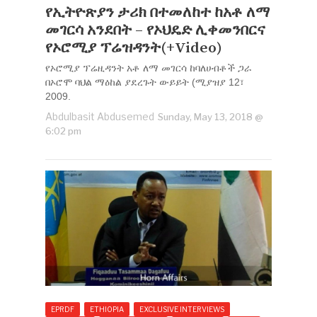
የኢትዮጽያን ታሪክ በተመለከተ ከአቶ ለማ
መገርሳ አንደበት – የኦህዴድ ሊቀመንበርና
የኦሮሚያ ፕሬዝዳንት(+Video)
የኦሮሚያ ፕሬዚዳንት አቶ ለማ መገርሳ ከባለሀብቶች ጋራ
በኦሮሞ ባህል ማዕከል ያደረጉት ውይይት (ሚያዝያ 12፣
2009.
Abdulbasit Abdusemed
Sunday, May 13, 2018 @
6:02 pm
EPRDF
ETHIOPIA
EXCLUSIVE INTERVIEWS