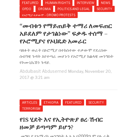
FEATURED
HUMAN RIGHTS
INTERVIEW
NEWS
OPDO
OROMIA
POLITICS AND LEGAL
SECURITY
የኦሮሚያ ተቃውሞ - OROMO PROTESTS
“መብቱን የማይጠይቅ ተማሪ ለመፍጠር
አይደለም የታገልነው” ፍቃዱ ተሰማ –
የኦሮሚያና የኦህዴድ አመራር
ባለፉት ወራት በኦሮሚያ በተከሰተው ተቃውሞ የደረሰው
ሰብዓዊ ጉዳት እየተጣራ መሆኑን የኦሮሚያ ክልላዊ መንግስት
የኮሙኒኬሽን ጉዳይ.
Abdulbasit Abdusemed
Monday, November 20,
2017 @ 3:21 am
ARTICLES
ETHIOPIA
FEATURED
SECURITY
TERRORISM
የIS ሂደት እና የኢትዮጽያ ፀረ-ሽብር
ዘመቻ ይጣጣም ይሆን?
መግቢያ የአሜሪካ መንግስት እ.አ.አ በ2009ዓ.ም በኢራቅ