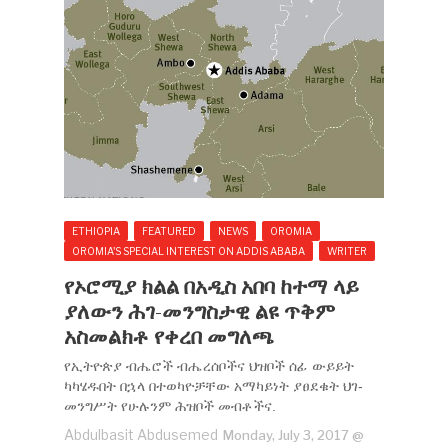
ETHIOPIA
FEATURED
NEWS
OROMIA
OROMIA'S SPECIAL INTEREST ON ADDIS ABABA
WRITER
የኦሮሚያ ክልል በአዲስ አበባ ከተማ ላይ
ያለውን ሕገ-መንግስታዊ ልዩ ጥቅም
አስመልክቶ የቀረበ መግለጫ
የኢትዮጵያ ብሔሮች ብሔረሰቦችና ህዝቦች ሰፊ ውይይት
ካካሄዱበት በኋላ በተወካዮቻቸው አማካይነት ያፀደቁት ህገ-
መንግሥት የሁሉንም ሕዝቦች መብቶችና.
Abdulbasit Abdusemed
Monday, July 3, 2017 @