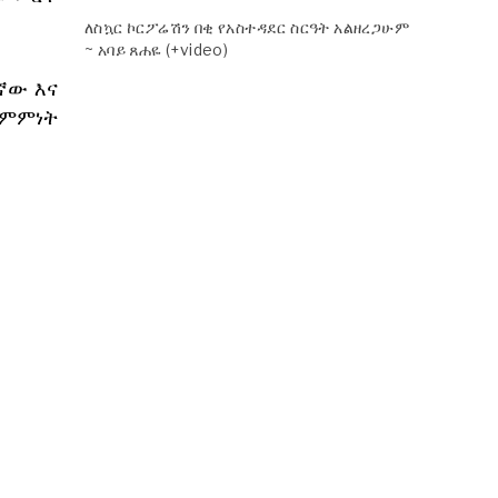
ለስኳር ኮርፖሬሽን በቂ የአስተዳደር ስርዓት አልዘረጋሁም
~ አባይ ጸሐዬ (+video)
ኛው እና
ስምምነት