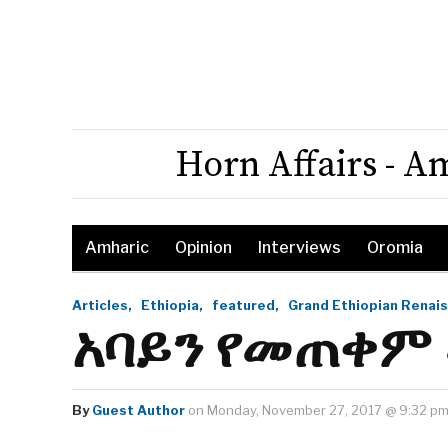
Horn Affairs - A
Amharic
Opinion
Interviews
Oromia
Articles,
Ethiopia,
featured,
Grand Ethiopian Renai
አባይን የመጠቀም
By
Guest Author
on Monday, November 27, 2017 @ 9:32 p