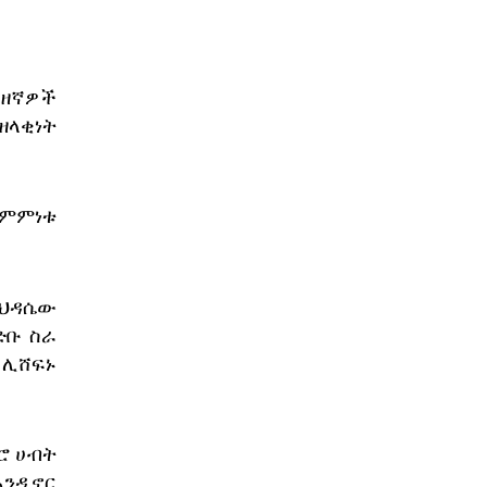
መዘኛዎች
ዘላቂነት
 ስምምነቱ
የህዳሴው
ድቡ ስራ
 ሊሸፍኑ
ሮ ሀብት
እንዲኖር