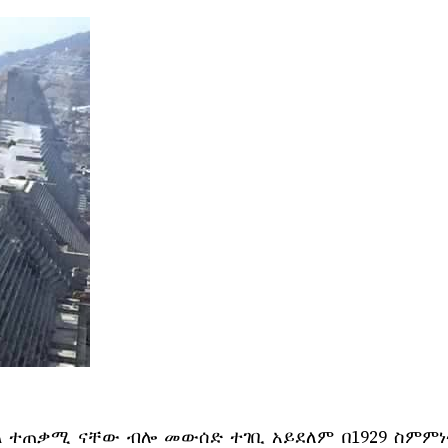
እኩል ተጠቃሚ ናቸው ብሎ መውሰድ ተገቢ አይደለም በ1929 ስምምነ