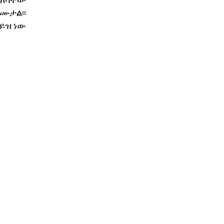
ዳለባቸው
ሙታል፡፡
ይዝ ነው