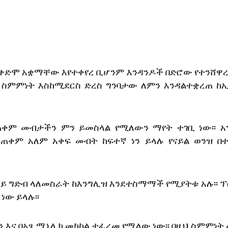
የቀድሞ አቋማቸው እየተቀየረ ቢሆንም እንዳንዶች በድሮው የተንሸዋረ
 ስምምነት እስከሚደርስ ድረስ ግንባታው ለምን እንዳልተቋረጠ ከ
ጠቀም መብታችን ምን ይመስላል የሚለውን ማየት ተገቢ ነው፡፡ አ
ጠቀም አለም አቀፍ መብት ከፍተኛ ነን ይላሉ የናይል ወንዝ በ
ላይ ግድብ ላለመስራት ከእንግሊዝ እንደተስማማች የሚያትቱ አሉ፡፡ 
ነው ይላሉ፡፡
ን እና በአፄ ሚኒሊክ መካከል ተፈረመ የሚለው ነው፡፡ በዚህ ስምምነት