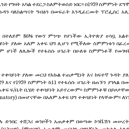
ድ የግዛት አካል ተደርጋ ስለምትወሰድ ነበር፡፡ በ1959 ስምምነት ደግ
ሱዳን ባለስልጣናት ግብፅን በመፍራት እንዲፈርሙት ፕሮፌሰር አሊ
ት በተለይም 86% የውሃ ምንጭ የሆነችው ኢትዮጵያ ሀሳቧ አል
ባይነት ያለው አለም አቀፍ ህግ ሊሆን የሚችለው ስምምነቱን በፈረ
ያም ሆነች ለሌሎች የተፋሰሱ ሀገራት በሁለቱ ስምምነቶች የመገዛ
ት ተቀባይነት ያለው መርህ የእኩል ተጠቃሚነት እና ከፍተኛ ጉዳት ያ
 እና የ1959 ስምምነት ከ11 የተፋሰሱ ሀገራት ዘጠኙን ያገላል በመ
ቀፍ ፍ/ቤት ቢሄድ ተቀባይነት አይኖረውም፡፡ ስምምነቶቹ በይዞታቸው
atory) በመሆናቸው በአለም አቀፍ ህግ ተቀባይነት የላቸውም፡፡ ለነ
ይውሉ ድንበር ተሸጋሪ ወንዞችን አጠቃቀም በወጣው ኮንቬሽን መሠረ