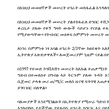
በእነዚህ መመዘኛዎች መሠረት ሀገራት መከፋፈል እንዳለባ
በእነዚህ መመዘኛዎች መሠረት ያልተከፋፈለ ድንበር ተሸጋ
ቀረቤታ ያለው የቀኝ ግዛት ውሎች ሳይሆኑ የናይል ተፋሰ
የሚያወጣቸው፡፡ የትብብር መዕቀፍ ስምምነት መሠረት መ
ለነገሩ ስምምነቱ ነፃ አባል ሀገራት 2/3ኛው ከፀደቁት አ
ኢትዮጵያ አጽድቃዋለች፡፡ ለመጀመሪያም ጊዜም ናይል በተመ
በ1997 የተመድ ኮንቬክሽን መሠረት ከእኩል ተጠቃሚነት
ግድብ በተመለከተ በግብፅ ላይ ትርጉም ያለው ጉዳት እ
ሲጀመር ታላቁ መሪ ጠ/ሚ/ር መለስ ዜናዊ ፍትሃዊ አጠቃቀም
ይገባ ነበር ብለዋል፡፡
ባለሙያዎች እንደሚገልፁት በኢትዮጵያ የሚሠራ ግድብ ትነ
እንክብካቤ የታችኛው የተፋሰስ ሀገራት ከጎርፍ እና በ