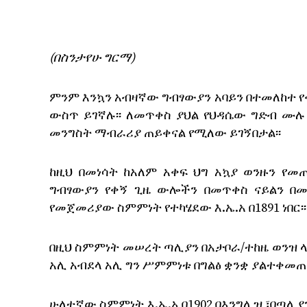
(በስንታየሁ ግርማ)
ምንም እንኳን አብዛኛው ግብፃውያን አባይን በተመለከተ 
ውስጥ ይገኛሉ፡፡ ለመጥቀስ ያህል የህዳሴው ግድብ ሙሉ
መንግስት ማብራሪያ ጠይቀናል የሚለው ይገኝበታል፡፡
ከዚህ በመነሳት ከአለም አቀፍ ህግ አኳያ ወንዙን የመ
ግብፃውያን የቀኝ ጊዜ ውሎችን በመጥቀስ ናይልን በመ
የመጀመሪያው ስምምነት የተካሄደው እ.ኤ.አ በ1891 ነበር፡፡
በዚህ ስምምነት መሠረት ጣሊያን በአታቦራ/ተከዜ ወንዝ 
አሊ አብደላ አሊ ግን ሥምምነቱ በግልፅ ቋንቋ ያልተቀመጠ 
ሁለተኛው ስምምነት እ.ኤ.አ በ1902 በእንግሊዝ ፣በጣሊያ