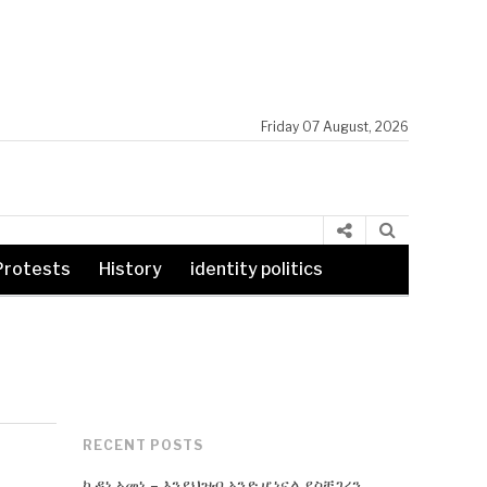
Friday 07 August, 2026
Protests
History
identity politics
RECENT POSTS
ኪዳነ ኣመነ – እንደህዝብ አንድ ሆነናል ያስቸገረን