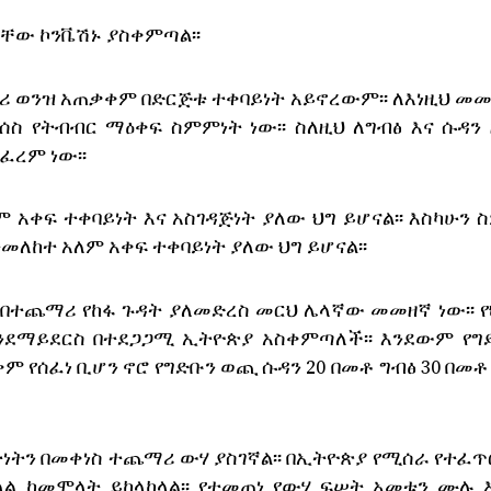
ቸው ኮንቬሽኑ ያስቀምጣል፡፡
ሪ ወንዝ አጠቃቀም በድርጅቱ ተቀባይነት አይኖረውም፡፡ ለእነዚህ መ
ስ የትብብር ማዕቀፍ ስምምነት ነው፡፡ ስለዚህ ለግብፅ እና ሱዳን 
ፈረም ነው፡፡
ለም አቀፍ ተቀባይነት እና አስገዳጅነት ያለው ህግ ይሆናል፡፡ እስካሁን
ለከተ አለም አቀፍ ተቀባይነት ያለው ህግ ይሆናል፡፡
 በተጨማሪ የከፋ ጉዳት ያለመድረስ መርህ ሌላኛው መመዘኛ ነው፡፡ 
ንደማይደርስ በተደጋጋሚ ኢትዮጵያ አስቀምጣለች፡፡ እንደውም የግ
 የሰፈነ ቢሆን ኖሮ የግድቡን ወጪ ሱዳን 20 በመቶ ግብፅ 30 በመቶ
ትን በመቀነስ ተጨማሪ ውሃ ያስገኛል፡፡ በኢትዮጵያ የሚሰራ የተፈጥ
ደለል ከመሞላት ይከላከላል፡፡ የተመጠነ የውሃ ፍሠት አመቱን ሙሉ 