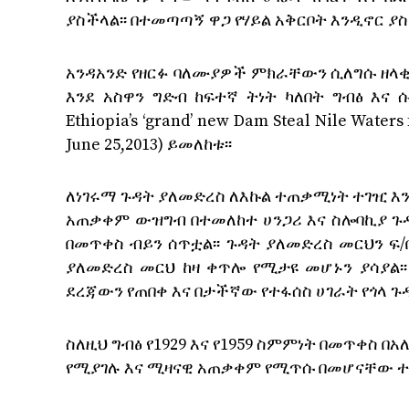
ያስችላል፡፡ በተመጣጣኝ ዋጋ የሃይል አቅርቦት እንዲኖር ያስ
አንዳአንድ የዘርፉ ባለሙያዎች ምክራቸውን ሲለግሱ ዘላ
እንደ አስዋን ግድብ ከፍተኛ ትነት ካለበት ግብፅ እና 
Ethiopia’s ‘grand’ new Dam Steal Nile Water
June 25,2013) ይመለከቱ፡፡
ለነገሩማ ጉዳት ያለመድረስ ለእኩል ተጠቃሚነት ተገዢ እንደ
አጠቃቀም ውዝግብ በተመለከተ ሀንጋሪ እና ስሎባኪያ ጉዳ
በመጥቀስ ብይን ሰጥቷል፡፡ ጉዳት ያለመድረስ መርህን 
ያለመድረስ መርህ ከዛ ቀጥሎ የሚታዩ መሆኑን ያሳያል፡
ደረጃውን የጠበቀ እና በታችኛው የተፋሰስ ሀገራት የጎላ 
ስለዚህ ግብፅ የ1929 እና የ1959 ስምምነት በመጥቀስ 
የሚያገሉ እና ሚዛናዊ አጠቃቀም የሚጥሱ በመሆናቸው ተቀ