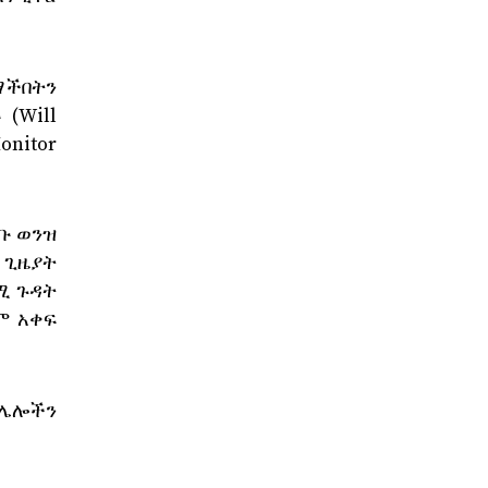
ማችበትን
(Will
Monitor
ንቡ ወንዝ
 ጊዜያት
ሚ ጉዳት
ም አቀፍ
 ሌሎችን