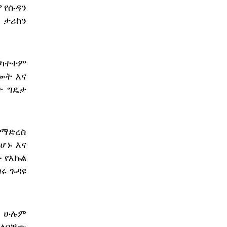
ሞ የሱዳን
 ታሪክን
ተካተተም
ሙት እና
ት ግዴታ
ለማድረስ
ሆኑ እና
 የእኩል
ገሩ ጉዳዩ
ት ሁሉም