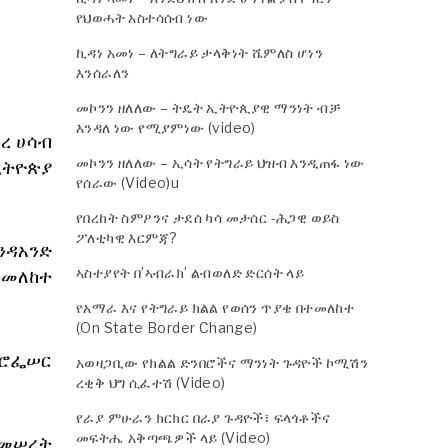
የህወሓት አስተሳሰብ ነው
ኪዳነ አመነ – ለትግራይ ታላቅነት ሼምለስ ሆነን
እንሰራለን
መኮንን ዘለለው – ትዴት ኢትዮጲያዊ ማንነት ብቻ
እንዳለ ነው የሚያምነው (video)
ረ ሀሳብ
መኮንን ዘለለው – ኢሳት የትግራይ ህዝብ እንዲጠፋ ነው
ኢትዮጵያ
የሰራው (Video)u
የበረከት ስምዖንና ታደሰ ካሳ መታሰር -ሕጋዊ ወይስ
ፖለቲካዊ እርምጃ?
ንዳአንድ
ኣስተያየት በ’ኣብራክ’ ልብወለድ ድርሰት ላይ
ተመለከተ
የአማራ እና የትግራይ ክልል የወሰን ጥያቄ በተመለከተ
(On State Border Change)
ፕሮፌሠር
አወዛጋቢው የክልል ድንበሮችና ማንነት ጉዳዮች ኮሚሽን
ረቂቅ ህግ ሲፈተሽ (Video)
የራያ ምሁራን ክርክር በራያ ጉዳዮች፣ ፍላጎቶችና
መፍትሔ አቅጣጫዎች ላይ (Video)
 መሠረት