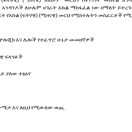
(ፍትሀዊ) (ሚዛናዊ) አጠቃም መርህን በዋነኝነት መከተል እን
 አንዳንዶች ለሁሉም ሀገራት እኩል ማከፋፈል ነው በማለት ይተረጉ
ረት የእኩል (ፍትሃዊ) (ሚዛናዊ) መርህ የሚከተሉትን መስፈርቶች የሚ
አርኪዮሎጂክ እና ሌሎች የተፈጥሮ ሁኔታ መመዘኛዎች
ራዊ ፍላጎቶች
ላይ ያለው ተፅዕኖ
ጠቀሜታ እና ለዚህ የሚውለው ወጪ