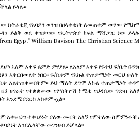
ችላል ይላሉ፡፡
ቂው ስትራቴጂ የአባይን ወንዝ በዘላቀቂነት ለመጠቀም ውሃው የሚከ
ሱዳን ይልቅ ወደ ቀዝቃዛው የኢትዮጵያ ክፍል ማሸጋገር ነው ይላሉ 
s from Egypt” William Davison The Christian Science 
ሆነ አለም አቀፍ ልምድ ያሣያል፡፡ ለአለም አቀፍ የፍትህ ፍ/ቤት በዳ
ዩን አቅርበውለት ነበር፡፡ ፍ/ቤቱም የእኩል ተጠቃሚነት መርህ ሁለት
ፍ/ቤቱ አልተጠቀመበትም፡፡ ይህ ማለት ደግሞ እኩል ተጠቃሚነት ቀዳ
፡ በ3 ሀገራት የተቋቋመው የሦስትዮሽ ኮሚቴ የህዳሴው ግድብ አለ
ጉዳት እንደሚያደርስ አስቀምጧል፡፡
በአለም አቀፍ ህግ ተቀባይነት ያለው መብት አለኝ የምትለው ስምምነቶቹ
ባይነት እንደሌላቸው መገንዘብ ይቻላል፡፡