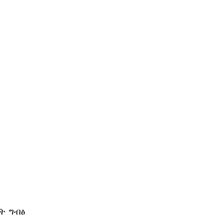
ት ግብፅ