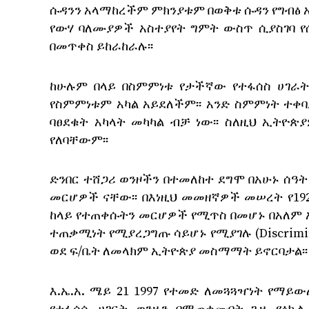
ሱዳንን አላማከረችም ምክንያቱም በወቅቱ ሱዳን የግብፅ አን
የውሃ ባለሙያዎች አስተያየት ግምት ውስጥ ሲያስገባ የ
በመጥቀስ ይከራከራሉ፡፡
ከሁሉም በላይ በስምምነቱ የታችኛው የተፋሰስ ሀገራ
የስምምነቱም አካል አይደለችም፡፡ አንድ ስምምነት ተቀ
ባፀደቁት አካላት መካካል ብቻ ነው፡፡ ስለዚህ ኢትዮጵ
የለባቸውም፡፡
ድንበር ተሸጋሪ ወንዞችን በተመለከተ ደግሞ በአሁኑ ሰዓ
መርሆዎች ናቸው፡፡ በእነዚህ መመዘኛዎች መሠረት የ1929
ከላይ የተጠቀሱትን መርሆዎች የሚጥስ በመሆኑ በአለም አ
ተጠቃሚነት የሚያረጋግጡ ሳይሆኑ የሚያገሉ (Discrimin
ወደ ፍ/ቤት ለመላክም ኢትዮጵያ መስማማት ይኖርባታል፡፡
እ.ኤ.አ. ሜይ 21 1997 የተመድ ለመጓጓዣነት የማ