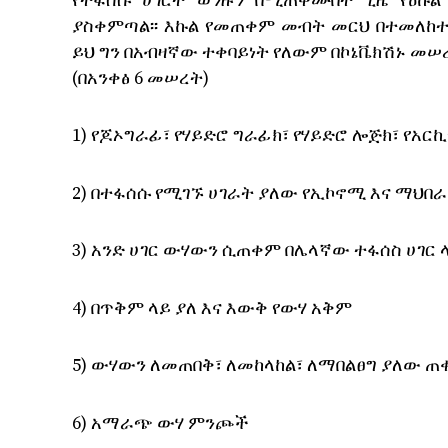
የተፋሰሱ ሀገርት ወንዙን በሚጠቀሙበት ጊዜ የዕኩል 
ያስቀምጣል፡፡ እኩል የመጠቀም መብት መርህ በተመለከተ
ይህ ግን በአብዛኛው ተቀባይነት የለውም በኮኔቬክሽኑ መሠ
(በአንቀፅ 6 መሠረት)
1) የጆኦግራፊ፣ የሃይድሮ ግራፊክ፣ የሃይድሮ ሎጅክ፣ የ
2) በተፋሰሱ የሚገኙ ሀገራት ያለው የኢኮኖሚ እና ማህበ
3) አንድ ሀገር ውሃውን ሲጠቀም በሌላኛው ተፋሰስ ሀገር 
4) በጥቅም ላይ ያለ እና እውቅ የውሃ አቅም
5) ውሃውን ለመጠበቅ፣ ለመከላከል፣ ለማበልፀግ ያለው 
6) አማራጭ ውሃ ምንጮች