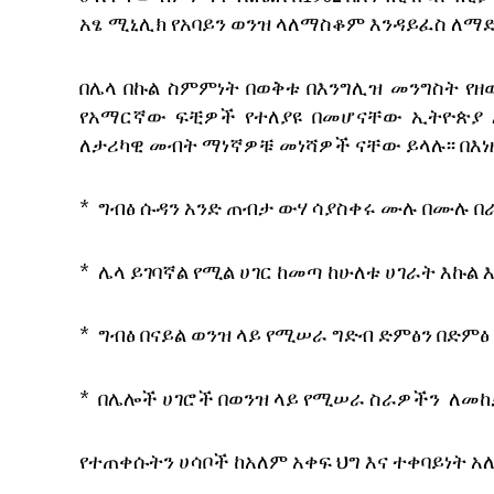
አፄ ሚኒሊክ የአባይን ወንዝ ላለማስቆም እንዳይፈስ ለማድ
በሌላ በኩል ስምምነት በወቅቱ በእንግሊዝ መንግስት የዘ
የአማርኛው ፍቺዎች የተለያዩ በመሆናቸው ኢትዮጵያ እን
ለታሪካዊ መብት ማነኛዎቹ መነሻዎች ናቸው ይላሉ፡፡ በእ
* ግብፅ ሱዳን አንድ ጠብታ ውሃ ሳያስቀሩ ሙሉ በሙሉ 
* ሌላ ይገባኛል የሚል ሀገር ከመጣ ከሁለቱ ሀገራት እኩል
* ግብፅ በናይል ወንዝ ላይ የሚሠራ ግድብ ድምፅን በድምፅ
* በሌሎች ሀገሮች በወንዝ ላይ የሚሠራ ስራዎችን ለመከ
የተጠቀሱትን ሀሳቦች ከአለም አቀፍ ህግ እና ተቀባይነት አለ