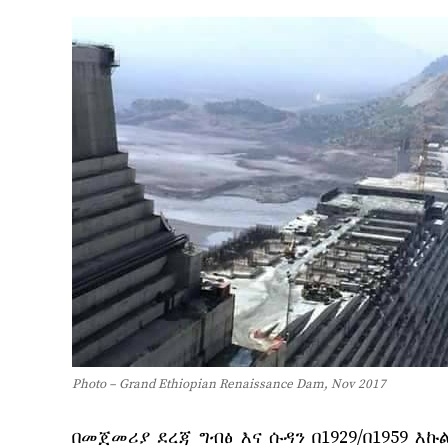
Photo – Grand Ethiopian Renaissance Dam, Nov 2017
በመጀመሪያ ደረጃ ግብፅ እና ሱዳን በ1929/በ1959 