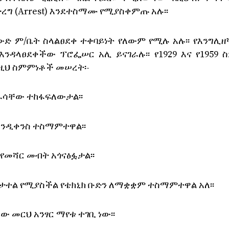
ረግ (Arrest) እንደተስማሙ የሚያስቀምጡ አሉ፡፡
ውድ ም/ቤት ስላልፀደቀ ተቀባይነት የለውም የሚሉ አሉ፡፡ የእንግሊዘ
ዳላፀደቀችው ፕሮፌሠር አሊ ይናገራሉ፡፡ የ1929 እና የ1959 
ነዚህ ስምምነቶች መሠረት፡-
በራሳቸው ተከፋፍለውታል፡፡
 እንዲቀንስ ተስማምተዋል፡፡
 የመሻር መብት አጎናፅፏታል፡፡
ታተል የሚያስችል የቴክኒክ ቡድን ለማቋቋም ተስማምተዋል አለ፡፡
ው መርህ አንፃር ማየቱ ተገቢ ነው፡፡