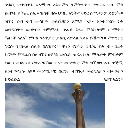
ቃልሲ ዝተሳተፉ ኣእማንን ኣእዋምን ንምትንታን ተጥፍኦ ጊዜ ምስ
ፀብፃብ ፍትሒ ስኢኑ ዝሳቐ ዘሎ ህዝቢ እንትወዳደር ሰማይን ምድርን’ዩ።
ዝኾነ ሰብ ናብ መስኮት ቴሌቪዥን እማይ ኮይኑ እንተቐሪቡ ነቲ
መንግስትን ውድብን ንምምጓስ ጥራይ እዩ። ምስኩሎም ፀገማትና
“ፅቡቕ ኣለና” ምባል ንዕጥቃዊ ቃልሲ ኣድላዪ ነይሩ ይኸውን። ምድንጋር
ዓርሱ ዝኸኣለ ስልቲ ስለዝኾነ። ዋኒን ናይ’ቲ ጊዜ’ቲ ከኣ ብመሰረቱ
ስርዓት ምፍራስ ስለዝኾነ ዘዋፅእ መሲሉ ዝረአ ኩሉ ሜላታት ምጥቃም
ነውሪ የብሉን። ነውሪ ዝኸውን ግን መንግስቲ ምስ ዝኽወን ኣብ ጥቒሚ
እንተውዒሉ እዩ። መንግስታዊ ስርዓት ብግጉይ መረዳእታን ብሓሶትን
ክድልድል ኣይኽእልን።