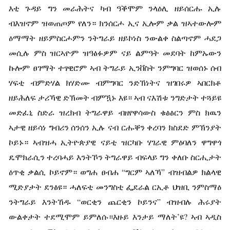
እቲ ጉዳይ ግን መራሕትና ካብ ዓቕሞም ንላዕሊ ዘይሰርሑ ኢሉ
ብእዝኖም ዝወጠጦም የለን። ክንሰርሖ ኢና ኢሎም ቃል ዝኣተውሎም
ዕማማት ዘይምስርሖምን ንትግራይ ዘይኮነስ ንውልቀ ስልጣኖም ሓደጋ
መሲሉ ምስ ዝርኣዮም ዝዓፅፉዎም ናይ ልምዓት መደባት ከምኡውን
ኩሎም ፀገማት ተፃዊሮም ኣብ ትግራይ ኢንቨስት ንምግባር ዝወሰኑ ሰብ
ሃፍቲ ብምድሃል ክሃድሙ ብምግባር ንድኽነትና ዝገበሩዎ ኣበርክቶ
ዘይሕለፍ ታሪኻዊ ድኽመት ብምዃኑ እዩ። ኣብ ናእሽቱ ንግድታት ተጓይዩ
መድፈኒ ስድራ ዝረክብ ትግራዋይ ብዘየዋሳውስ ቁፅፅርን ምስ ክዉን
ኣታዊ ዘይሳነ ግብሪን ሰንሰን ኢሉ ናብ ርሑቐን ቀረባን ክስደድ ምኽንያት
ኮይኑ። ኣብዝሓ ኢትዮጵያዊ ናይቲ ዝርካቡ ሃገራዊ ምዕባለን ዋግዋጎ
ዴሞክራሲን ተረባሓይ እንትኾን ትግራዋይ ብፍላይ ግን ቀለቡ ስርሒታት
ዕጥቂ ቃልሲ ኮይኖም። ወግሐ ፀብሐ “ግርም ኣለኻ” ብዝብልዎ ክልላዊ
ሚድያታት ደንፅዩ። ሓለፍቲ መንግስቲ ፌደራል ርኢቶ ህዝቢ ንምስማዕ
ንትግራይ እንትኸዱ “ወርቂን ጨርቂን ኮይንና” ብዝብሉ ሕሩያት
ውልቀታት ተደሚሞም ይምለሱ።እዙይ እንታይ ማለት’ዩ? ኣብ ኣዲስ