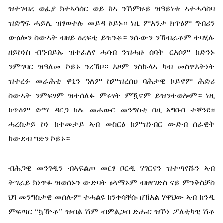
ዝተገብረ ወፈያ ክተኣሳሰር ወይ ከኣ ንኸምዙይ ዝዓይነቱ ኣተሓሳስባ
ዝድግፍ ሓይሊ ዝፃወተሉ መይዳ ኮይኑ። ነዚ ምእንታ ክጥዕም ግብሪን
ውዕሎን ስውኣት ብዘይ ዕረፍቲ ይዝንቶ። ንሱውን ንኽብራቶም ተባሂሉ
ዘይኮነስ ብዓብይኡ ዝተፈለየ ሓሳብ ንዝሓዙ ሰባት ርእሶም ከድንኑ
ንምግባር ዝዓለመ ኮይኑ ንረኽቦ። እዞም ንስኩላኣ ካብ መስዋእትነት
ዝተረፉ መራሕቲ ዋኒን ዓለም ከምዝረሰዐ ባሕታዊ ኮይኖም ሕድሪ
ስውኣት ንምፍፃም ዝተሰለፉ ምሩፃት ምዃኖም ይዝንተወሎም። ነዚ
ክጥዕም ድማ ዳርጋ ከሉ መሓውር መንግስቲ በዚ ኣግባብ ተቐንዩ።
ሓረስታይ ኮነ ከተመታይ ኣብ መስርዕ ከምዝነብር ውድብ ሰራዊት
ክውደብ ግድን ኮይኑ።
ብሕጋዊ መንገዲን ብኣፍልጦ መርፃ ቦርዲ ሃገርናን ዝተጣየሹን ኣብ
ትግራይ ክነጥፉ ዝወሰኑን ውድባት ዕላማኦም ብዘየገድስ ናይ ምንቅስቓስ
ህገ መንግስታዊ መሰሎም ተሓልዩ ክንቀሳቐሱ ዘኽእል ሃዋህው ኣብ ክንዲ
ምፍጣር “ኳዅቶ” ዝብል ሽም ብምልጋብ ድሑር ዝኾነ ፖለቲካዊ ሽቶ