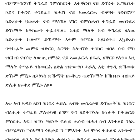
ብምምብርካኽ ትግራይ ንምስክርነት እትቐርብ ናይ ድኽነት ኤግዚቢት
ኮይና ክተርፍ ተገይራ። ዝሓሽ ናይ ኣመራርሓ ብቕዓት ዝነበሮም
ካድረታት ህወሓት ናብ ማዕኸል ሃገር ብምስሓብ ትግራይ መዐንደሪ
ድኹማት ክትከውን ተፈሪዱላ። እዙይ ማለት ኣብ ትግራይ ዘለዉ
ካድረታት ኩሎም ድኹማት እዮም ንምባል ኣይኮነን። እኳድኣስ
ጥንኩራት መምዩ ዝድርቢ ስርዓት ስለዝኾነ ጥንክር ዝበለ ሰብ ምስ
ዝርከብ ናብ’ቲ ለውጢ ዘምፅእ ናይ ኣመራርሓ ፀፍሒ ዘቕርቦ የለን። እዚ
ማለት ትግራይ ንክመርሕ ዕድል ዝተውሃቦ ሓይሊ እቲ ቀንዲ ድኽመቱ
ድኹም ምዃኑ ዘይኮነስ ድኹማት ዘፍቅርን ብድኹማት ክኽበብን ብሰናይ
ድሌቱ ዘፍቀደ ምዃኑ እዩ።
እቲ ኣብ ኣዲስ ኣበባ ዝነበረ ሓይሊ ኣብዙ መሰረታዊ ድኸመት’ዚ ዝነበሮ
ብፅሒት ትግራይ ፖለቲካዊ ፀገም ናብ ዘይትኾነሉ ኩነታት ክትወርድ
ምስርሑ እዩ። ዝኾነ ዓይነት ፍሉይ ሓሳብ ዝሓዘ ሰብ እንተልዩ ንዕኡ
ብምልማስ “ብኣሜን ጎይታይ”ን “ምእንተ እዛ ሞጎጎ ትሕለፍ ኣንጭዋ”
ብዝብል ድጉል ቅርሕንትን ተተኪኡ። ትግራይ ውዕውዕ ፖለቲካዊውን