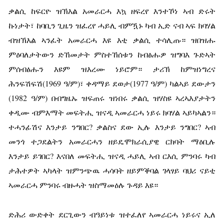
ቃልሲ ከፍርዮ ዝኽእል አመራርሓ እኳ ዘፍረየ እንተኾነ ኣብ ድሩት
ኩነታት፣ ከባቢን ጊዜን ዝፈረየ ሓይሊ ብምዃኑ ካብ ኢድ ናብ ኣፍ ክባሃል
ብዝኽእል ኣንፈት አመራርሓ እዩ እቲ ቃልሲ ተሳሊጡ። ዝበዝሑ
ምዕባለታትውን ድኸመታት ምስተኸሰቱን ከብፅሑዎ ዝግባእ ጉድኣት
ምሰብፅሑን እዩም ዝእረሙ ነይሮም። ታሪኽ ከምዝነግረና
ሕንፍሽፍሽ(1969 ዓ/ም)፣ ቀዳማይ ደወታ(1977 ዓ/ም) ካልኣይ ደውታን
(1982 ዓ/ም) በብግዜኡ ዝፍጠሩ ዝነበሩ ቃልሲ ዝሃስዩ ኣረኣእያታትን
ቀዲሙ ብምእማት መፍትሒ ዝናዲ ኣመራርሓ ነይሩ ክባሃል ኣይካኣልን።
ተሓንፊሽና እንታይ ንግበር? ቃልስና ደው ኢሉ እንታይ ንግበር? ኣብ
መንጎ ተጋደልትን አመራርሓን ዘይዴሞክራሲያዊ ርክባት ማዕቢሉ
እንታይ ይገበር? እናበለ መፍትሒ ዝናዲ ሓይሊ ኣብ ርእሲ ምንባሩ ካብ
ታሕተዎት ኣካላት ዝምንጭዉ ሓሳባት ዘይምቕባል ገላፃይ ባህሪ ናይቲ
ኣመራርሓ ምንባሩ ብዙሓት ዝስማመዕሉ ጉዳይ እዩ።
ድሕሪ ውድቀት ደርጊውን ብዓይነቱ ዝተፈለየ ኣመራርሓ ነይሩና ኢለ