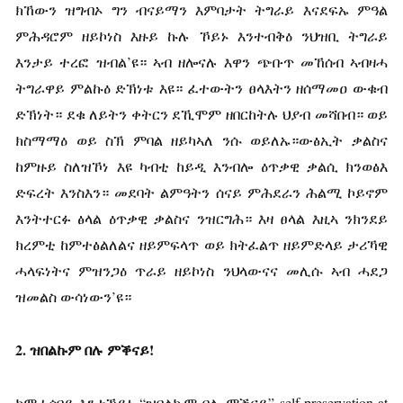
ክኸውን ዝግብኦ ግን ብናይማን እምባታት ትግራይ እናደፍኡ ምዓል
ምሕዳሮም ዘይኮነስ እዙይ ኩሉ ኾይኑ እንተብቅዕ ንህዝቢ ትግራይ
እንታይ ተረፎ ዝብል’ዩ። ኣብ ዘሎናሉ እዋን ጭቡጥ መኸሰብ ኣብዛሓ
ትግራዋይ ምልኩዕ ድኽነቱ እዩ። ፈተውትን ፀላእትን ዘሰማመዐ ውቁብ
ድኽነት። ደቁ ለይትን ቀትርን ደኺሞም ዘበርከትሉ ህያብ መሻበብ። ወይ
ክስማማዕ ወይ ስኽ ምባል ዘይካኣለ ንሱ ወይለኡ።ውፅኢት ቃልስና
ከምዙይ ስለዝኾነ እዩ ካብቲ ከይዲ እንብሎ ዕጥቃዊ ቃልሲ ክንወፅእ
ድፍረት እንስእን። መደባት ልምዓትን ሰናይ ምሕደራን ሕልሚ ኮይኖም
እንትተርፉ ፅላል ዕጥቃዊ ቃልስና ንዝርግሕ። እዛ ፀላል እዚኣ ንክንደይ
ክረምቲ ከምተፅልለልና ዘይምፍላጥ ወይ ክትፈልጥ ዘይምድላይ ታሪኻዊ
ሓላፍነትና ምዝንጋዕ ጥራይ ዘይኮነስ ንህላውናና መሊሱ ኣብ ሓደጋ
ዝመልስ ውሳነውን’ዩ።
2.
ዝበልኩም
በሉ
ምቕናይ
!
ከምሓሳበይ እንተኾይኑ “ዝበልኩም በሉ ምቕናይ” self-preservation at