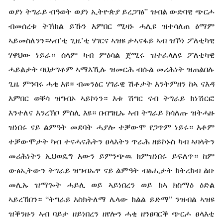
ወያነ ትግራይ ብዓወት ወያነ ኢትዮጵያ ይረጋገፅ” ዝብል ውድባዊ ጭርሖ
ብመሰረቱ ትኽክል ይኹን እምበር ሚዛኑ ሓሊዩ ዝተሳለጠ ዕማም
ኣይመስለንን።ኣብ’ቲ ጊዜ’ቲ ሃገርና ኣዝዩ ታኣናፋይ ኣብ ዝኾነ ፖለቲካዊ
ሃዋህው ነይራ። ሰላም ካብ ምዕሳል ጀሚሩ ዝተፈላለዩ ፖለቲካዊ
ሓይልታት ባህታግቶም ኣማእኺሉ ዝመርሕ ብሱል መሪሕነት ዝጠልበሉ
ጊዜ ምንባሩ ሓቂ እዩ። ብመንፅር ሃገራዊ ሽቶታት እንትምዘን ከኣ ናእዳ
እምበር ወቐሳ ዝግብኦ ኣይኮነን። እቱ ሽግር ናብ ትግራይ ክነሽርፎ
እንተለና እንረኽቦ ምስሊ እዩ። በብግዚኡ ኣብ ትግራይ ክሳለጡ ዝትሓዙ
ዝነበሩ ናይ ልምዓት መደባት ሓያሎ ተቓውሞ የጋጥም ነይሩ። እቶም
ተቓውሞታት ካብ ተናሓናሕትን ፀላእትን ጥራሕ ዘይኮኑስ ካብ ኣባላትን
መሪሕነትን ኢህወዴግ እውን ይምንጭዉ ክምዝነበሩ ይፍለጥ። ከም
ውፅኢትውን ትግራይ ዝግብኡዋ ናይ ልምዓት ብፅሒታት ክትረክብ ልቡ
መሊኡ ዝማጐት ሓይሊ ወይ ኣይነበረን ወይ ከኣ ክስማዕ ዕድል
ኣይረኸበን። “ትግራይ እስክትለማ ሌላው ክልል ይድማ” ንዝብል ኣዝዩ
ዝቕንዙን ኣብ ባይታ ዘይነበረን ዘየሎን ሓቂ ዘንፀባርቕ ጭርሖ ፀላእቲ