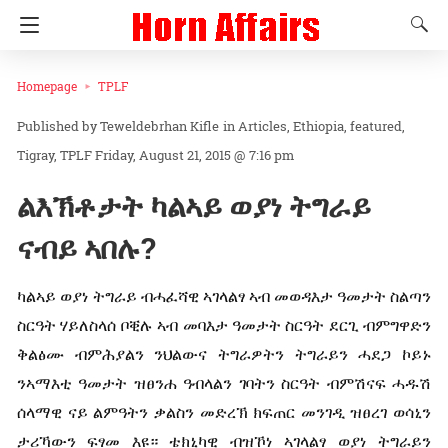
Homepage
TPLF
Teweldebrhan Kifle
in
Articles
Ethiopia
featured
Tigray
TPLF
Friday, August 21, 2015 @ 7:16 pm
ልእኽቶታት ካልኣይ ወያነ ትግራይ
ናብይ ኣበሉ?
ካልኣይ ወያነ ትግራይ ብሓፈሻዊ ኣገላልፃ ኣብ መወዳእታ ዓመታት ስልጣን
ስርዓት ሃይለስላሰ ቦቒሉ ኣብ መባእታ ዓመታት ስርዓት ደርጊ ብምግዋድን
ቅልፅሙ ብምሕያልን ንህልውና ትግራዎትን ትግራይን ሓደጋ ኮይኑ
ንኣማእቲ ዓመታት ዝፀንሐ ዓብላልን ገባትን ስርዓት ብምሽናፍ ሓዱሽ
ሰላማዊ ናይ ልምዓትን ቃልስን መድረኽ ክፍጠር መንገዲ ዝፀረገ ወሳኒን
ታሪኻውን ፍፃመ እዩ። ቴክኒካዊ ብዝኾነ ኣገላልፃ ወያነ ትግራይን