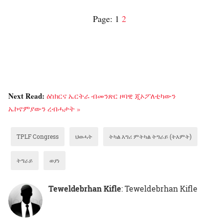
Page:
1
2
Next Read:
ዕስክርና ኤርትራ ብመንጽር ዞባዊ ጂኦፖለቲካውን
ኤኮኖምያውን ረብሓታት »
TPLF Congress
ህወሓት
ትካል እግሪ ምትካል ትግራይ (ትእምት)
ትግራይ
ወያነ
Teweldebrhan Kifle
: Teweldebrhan Kifle