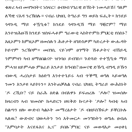
ቁጽሪ ኣብ መዛግብትና ነስፍር፣ ፀብፃብ ሃገራዊ ድኽነት ነመሓይሽ፤ ዓለም
ለኻዊ ናእዳ ንረኽበሉ። ናብራ ህዝቢ ትግራይ ግን ወይከ ፍሒት። ክንደይ
ጎዳጉዲ ማይ ተዃዒቱ? ክንደይ ጎዳጉዲኸ ማይ ዓቒሮም? ማይ
እንተዝሕዙኸ ክንደይ ዝስፍሓቶም ግራውቲ ኣስትዮምስ ምህርቲ የሰስኑ?
እዚኦምን ከምዚኦም ዘመሰሉን ሕቶታት ዘገድስዎም ካድረታት ውሑዳት
ኮይኖም ንረኽቦም። መበገሲ ናይ’ዞም ፀገማት ሽቶታትና ብኸይዲ
ንምምዛን ካብ ዘማዕበልናዮ ዝንባዐ ይብገስ። ጉድጓድ ተተዃዒቱ ማይ
ምሓዝ ዘይምሓዙ ምፅራይ እንታይ ክዓብስ? ዘመናዊ ድኹዒ ብግዲ ይኹን
ብውዲ ሓረስታይ ክዕድግ እንተተጌይሩ ኣብ ጥቕሚ ወዓለ ኣይወዓለ
ንመን እንታዩ ኣይኮነን። እንትጠቓለል ናብራ ህዝቢ ትግራይ ውሕስነት
‘ዶ ረኺቡ? ናይ ስራሕ ዕድል በብእዋኑ ይፍጠረሉ ‘ዶሎ? ዝመሰሎ
ክዛረብን ኣብ ዝመሰዮ ክሓድርን ዘፍቅድ ኩናታት ‘ዶሎ? ካብቲ ኣብ
ስልጣን ዘሎ ውድብ ካልኦት መማረፅታት ‘ዶ ብዘይስኽፍታ ይቐርቡሉ
ኣለዉ? ውድብና ህወሓትን ንሳ እትመርሖ መንግስትን ወግሐ ፀብሐ
“እምባታት እናደፋእና ኢና” ይበሉ’ምበር ናይ መወዳእታ መዐቀኒ