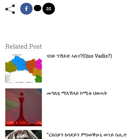
Related Post
ናበይ ንኸይድ ኣለና?(Quo Vadis?)
መግለፂ ማእኸላይ ኮሚቴ ህወሓት
“ርእሰይን ክሳደይን ምስወቕዑኒ ውነይ ስሒተ