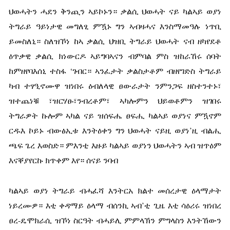
ህወሓትን ሓደን ቅንጪን ኣይኮኑን። ቃልሲ ህወሓት ናይ ካልኣይ ወያነ
ትግራይ ዓይነታዊ መግለፂ ምዃኑ ግን ኣብዛሓና እንስማመዓሉ ነጥቢ
ይመስለኒ። ስለዝኾነ ከኣ ቃልሲ ህዝቢ ትግራይ ህወሓት ናብ ዘካየደቶ
ዕጥቃዊ ቃልሲ ክነውርዶ ኣይግባኣናን ብምባል ምስ ዝከራኸሩ ሰባት
ከምዘየባእሰኒ ተስፋ ‘ገብር። ኣንፈታት ቃልስታቶም ብዘየገድስ ትግራይ
ካብ ተፃዒኖሙዋ ዝነበሩ ዕብለላዊ ፀውራታት ንምንጋፍ ዘስተንተኑ፣
ዝተጨነቑ ፣ዝርሃፁ፣ንብረቶም፣ ኣካሎምን ህይወቶምን ዝገበሩ
ትግራዎት ኩሎም ኣካል ናይ ዝሰፍሔ ፀፍሒ ካልኣይ ወያነና ምዃኖም
ርዱእ ኮይኑ ብውፅኢቱ እንትዕቀን ግን ህወሓት ናይዚ ወያነ’ዚ ብልሒ
ጫፍ ጌረ እወስድ። ምእንቲ እዙይ ካልኣይ ወያነን ህወሓትን ኣብ ዝጥዕም
እናቐያየርኩ ክጥቀም እየ። ሰናይ ንባብ
ካልኣይ ወያነ ትግራይ ብሓፈሻ እንትርአ ክልተ መሰረታዊ ዕላማታት
ነይረሙዎ። እቲ ቀዳማይ ዕላማ ብሰንኪ ኣብ’ቲ ጊዜ እቲ ሳዕሪሩ ዝነበረ
ፀረ-ዴሞክራሲ ዝኾነ ስርዓት ብሓይሊ ምምላኽን ምግላስን እንትኸውን