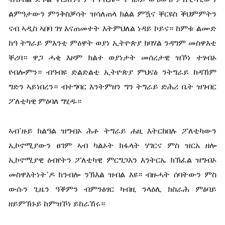
ልምዓታውን ምንቅስቓሳት ዝሳለጠላ ክልል ምዃና ቐርዩስ ቕህምምትን
ናብ ኣዲስ ኣበባ ገፃ እናጠመተት እትምህለል ነዳይ ኮይና። ከምቱ ልሙድ
ከዓ ትግራይ ምእንቲ ምዕዋት ወያነ ኢትዮጵያ ክባሃል ንዳግም መስዋእቲ
ቐሪባ። ዋጋ ሓቂ እዞም ክልተ ወያነታት መሰረታዊ ዝኾነ ተፃብኦ
የብሎምን። ብዓብዩ ድልድልቲ ኢትዮጵያ ምህናፅ ንትግራይ ከዳኸም
ግድን ኣይነበረን። ብተግባር እንትምዘን ግን ትግራይ ድሕሪ ቤት ዝገብር
ፖለቲካዊ ምዕባለ ግሂዱ።
ኣብ’ዙይ ክልዓል ዝግብኦ ሕቶ ትግራይ ሐዚ እትርከበሉ ፖለቲካውን
ኢኮኖሚያውን ፀገም ኣብ ካልኦት ክፋላት ሃገርና ምስ ዝርአ ዘሎ
ኢኮኖሚያዊ ዕብየትን ፖለቲካዊ ምርግጋእን እንትርኤ ክኽፈል ዝግብኦ
መስዋእትነት’ዶ ክንብሎ ንኽእል ዝብል እዩ። ብዙሓት ሰባትውን ምስ
ውሱን ጊዜን ዓቕምን ብምንፅፃር ካብዚ ንላዕሊ ክስራሕ ምፅባይ
ዘይምኽኑይ ከምዝኾነ ይከራኸሩ።