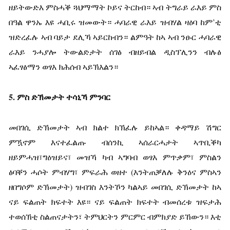
ዘይትውድእ ምስሓቕ ጓህማማት ኮይና ትርከብ። ኣብ ትግራይ ራእይ ምስ
በዓል ዋንኡ እዩ ሓቢሩ ዝመውት። ሓባራዊ ራእይ ዝብሃል ዛዕባ ከም’ቲ
ዝድረፈሉ ኣብ ባይታ ደሊኻ ኣይርከብን። ልምዓት ከኣ ኣብ ንፁር ሓባራዊ
ራእይ ንሓያሎ ትውልድታት ሰገፅ ብዘይብል ዲስፕሊንን ብሉፅ
ኣፈፃፅማን ወፃእ ክሕሰብ ኣይኽእልን።
5.
ምስ
ድኽመታት
ተሳኒኻ
ምንባር
መበገሲ ድኽመታት ኣብ ክልተ ክኽፈሉ ይከኣል። ቀዳማይ ሽግር
ምዃኖም እናተፈልጡ ብሰንኪ ኣሰራርሓታት ኣጥቢቕካ
ዘይምሓዝ፣ግዕዝይና፣ መዝኻ ካብ ኣግባብ ወፃእ ምጥቃም፣ ምስልን
ፅባቐን ሓሶት ምብሃግ፣ ምፍራሕ ወዘተ (እንትጠቓለሉ ቅንዕና ምስኣን
ዘበግሶም ድኽመታት) ዝብገስ እንትኾን ካልኣይ መበገሲ ድኽመታት ከኣ
ናይ ፍልጠት ክፍተት እዩ። ናይ ፍልጠት ክፍተት ብመሰረቱ ዝፍታሕ
ተወሰኽቲ ስልጠናታትን፣ ትምህርትን ምርምር ብምክያድ ይኸውን። እቲ