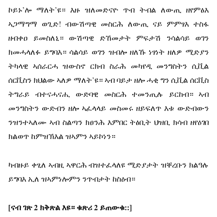
ኮይኑ’ሎ ማለት’ዩ። እዙ ዝለመድናዮ ጥብ ትብል ለውጢ ዘየምፅእ
ኣጋማግማ ወጊድ! ብውሽጣዊ መስርሕ ለውጢ ናይ ምምፃእ ተስፋ
ዘብቀዐ ይመስለኒ። ውሽጣዊ ድኸመታት ምፍታሽ ንሳልሳይ ወገን
ክመሓላለፉ ይግባእ። ሳልሳይ ወገን ዝብሎ ዘለኹ ነፃነት ዘለዎ ሚድያን
ትካላዊ ኣሰራርሓ ዝውስኖ ርክብ ስራሕ መካየዲ መንግስትን ሲቪል
ሰርቪስን ክህልው ኣለዎ ማለት’ዩ። ኣብ ባይታ ዘሎ ሓቂ ግን ሲቪል ሰርቪስ
ትግራይ ብተናሓናሒ ውድባዊ መስርሕ ተመንጢሉ ይርከብ። ኣብ
መንግስትን ውድብን ዘሎ ኣፈላላይ መስመሩ ዘይፍለጥ እቱ ውድብውን
ንዝንተኣለሙ ኣብ ስልጣን ክፀንሕ እምበር ትፅቢት ህዝቢ ክሳብ ዘየዕገበ
ክልወጥ ከምዝኽእል ዝኣምን ኣይኮነን።
ካብዙይ ቀፂለ ኣብዚ ኣዋርሕ ብዝተፈላለዩ ሚድያታት ዝቐረቡን ክልዓሉ
ይግባእ ኢለ ዝኣምነሎምን ንጥብታት ከስዕብ።
[ናብ ገጽ 2 ክቅጽል እዩ። ቁጽሪ 2 ይጠውቁ::]