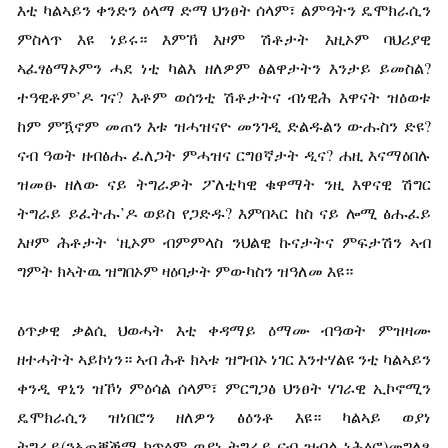
እቲ ካልኣይን ቀንድን ዕላማ ድማ ህንፀት ሰላም፣ ልምዓትን ዴሞክራሲን
ምስላጥ እዩ ነይሩ። እምኸ እዞም ሽቶታት እዚኦም ባህሪያዊ
ኣፈፃፅማኦምን ሓደ ነቲ ካልእ ዘለዎም ፅልዋታትን እንታይ ይመስል?
ተዓዊቶም’ዶ ገና? እቶም ወሰንቲ ሽቶታትና ብነዊሕ እዋናት ዝዕወቱ
ከም ምዃኖም መጠን እቱ ዝሓዝናዮ መንገዲ ድልዱልን ውሑስን ድዩ?
ናብ ዓወት ዘብፅሑ ፈለጋት ምሓዝና ርግፀኛታት ዲና? ሐዚ እናማዕበሉ
ዝመፁ ዘለው ናይ ትግራዎት ፖለቲካዊ ቁዋማት ንዚ እዋናዊ ሽግር
ትግራይ ይፈትሑ’ዶ ወይስ የጋድዱ? እምበኣር ከስ ናይ ሎሚ ፅሑፈይ
እዞም ሕቶታት ‘ዚኦም ብምምላስ ንህልዊ ኩናታትና ምፍታሽን ኣብ
ግምት ክኣትዉ ዝግበኦም ዛዕባታት ምውካስን ዝዓለመ እዩ።
ዕጥቃዊ ቃልሲ ህወሓት እቲ ቀዳማይ ዕማሙ ብዓወት ምዝዛሙ
ዘተሓትት ኣይኮነን። ኣብ ሕቶ ክኣቱ ዝግብኦ ነገር እንተሃልዩ ንቲ ካልኣይን
ቀንዲ ዋኒን ዝኾነ ምዕሳል ሰላም፣ ምርግጋፅ ህንፀት ሃገራዊ ኢኮኖሚን
ዴሞክራሲን ዝነበሮን ዘለዎን ፅዕንቶ እዩ። ካልኣይ ወያነ
ትግራይ(ንኣጠቓቕማ ክጥዕም ወያነ ትግራይ ናብ ዝብል ነሕፅሮ)መግለፂ