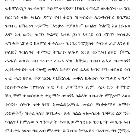
ቴክሞሎጂን ክተሳልጥ፣ ቅድም ቀዳድም ህዝቢ ትግራይ ውሕስነት መግቢ
ከረጋግፅ ብኡ ኣቢሉ ድማ ናብ ሕርሻ ዝመሰረቱ ኢንዱስትሪ ክሰጋገር
ዝገብር ዘኹርዕን ናይማን “እንቋዕ ተቓለስና” ዘብልን ትልሚ እዩ ነይሩ።
እሞ እዙ ወርቂ ዝኾነ ትልሚ እዙይ ጋኔን ኣየናይ ሩባ ረኸቦ? ንብዙሕ
ኣሽሓት ሄክታር ከልምዕ ተተሊሙ ዝነበረ ፕሮጀክት ጎላጉል ራያ እንታይ
ኮለፎ? ንብሉፃት ተምሃሮ ትግራይ ፍሉይ ዕድል ብምሃብ ዕቑር ዓቕሚ
ሓዱሽ ወለዶ ናብ ጭቡጥ ረብሓ ሃገር ክቕይር ብሰብ ራእይ ዝተጣየሸ
ኢንስቲትዩት ቴክኖሎጂ መቐለ እቶም ሰብ ራእይ ካብና ምስ ዝፍለዩ ናብ
ተራ ሓደ ክፍሊ ትምህርቲ ዩኒቨርሲቲ መቐለ ክሕወስ ንምንታይ ተጌሩ?
ክነስተውዕሎ ዝግባኣና ነገር ካብ ቃላሚኖን ኤም. ኣይ.ቲ.ን ተሞክሮ
ቐሲሞም ተመሳሰልቲ ተቋማት ዘጣየሹ ክልላት ብዙሓት ምዃኖም እዩ።
ንሳርት ስዒቡ ዝተጣየሸ አመልድ(አማራ መልሶ ማቋቋሚያ ልማት
ድርጅት?) ዝተፈላለዩ ከባቢታት እቲ ክልል ብመሰረቱ ዝቐየረ ልምዓት
የሳልጥ፤ ከምኡውን ንዓመታት ተመሊጦም ዝነበሩ ጎድባታት መሊሱ ኣብ
ምሕዋይ ዕዙዝ ግደ ኣብ ምፅዋት ይርከብ። ትግራይና ብኣንፃሩ ግን ጀሚራ