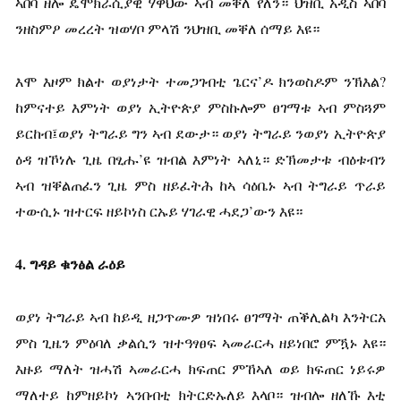
ኣበባ ዘሎ ዴሞክራሲያዊ ሃዋህው ኣብ መቐለ የለን። ህዝቢ አዲስ ኣበባ
ንዘስምዖ መረረት ዝወሃቦ ምላሽ ንህዝቢ መቐለ ሰማይ እዩ።
እሞ እዞም ክልተ ወያነታት ተመጋገብቲ ጌርና’ዶ ክንወስዶም ንኽእል?
ከምናተይ እምነት ወያነ ኢትዮጵያ ምስኩሎም ፀገማቱ ኣብ ምስጓም
ይርከብ፤ወያነ ትግራይ ግን ኣብ ደውታ። ወያነ ትግራይ ንወያነ ኢትዮጵያ
ዕዳ ዝኾነሉ ጊዜ በፂሑ’ዩ ዝብል እምነት ኣለኒ። ድኽመታቱ ብዕቱብን
ኣብ ዝቐልጠፈን ጊዜ ምስ ዘይፈትሕ ከኣ ሳዕቤኑ ኣብ ትግራይ ጥራይ
ተውሲኑ ዝተርፍ ዘይኮነስ ርኡይ ሃገራዊ ሓደጋ’ውን እዩ።
4.
ግዳይ
ቁንፅል
ራዕይ
ወያነ ትግራይ ኣብ ከይዲ ዘጋጥሙዎ ዝነበሩ ፀገማት ጠቕሊልካ እንትርአ
ምስ ጊዜን ምዕባለ ቃልሲን ዝተዓፃፀፍ ኣመራርሓ ዘይነበሮ ምዃኑ እዩ።
እዙይ ማለት ዝሓሽ ኣመራርሓ ክፍጠር ምኸኣለ ወይ ክፍጠር ነይሩዎ
ማለተይ ከምዘይኮነ ኣንበብቲ ክትርድኡለይ እላቦ። ዝብሎ ዘለኹ እቲ