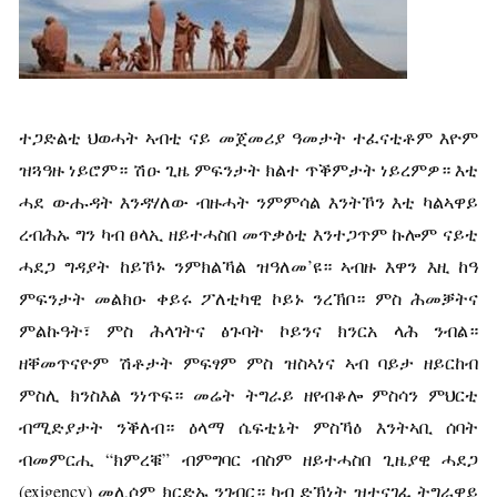
ተጋድልቲ ህወሓት ኣብቲ ናይ መጀመሪያ ዓመታት ተፈናቲቶም እዮም
ዝጓዓዙ ነይሮም። ሽዑ ጊዜ ምፍንታት ክልተ ጥቕምታት ነይረምዎ። እቲ
ሓደ ውሑዳት እንዳሃለው ብዙሓት ንምምሳል እንትኾን እቲ ካልኣዋይ
ረብሕኡ ግን ካብ ፀላኢ ዘይተሓስበ መጥቃዕቲ እንተጋጥም ኩሎም ናይቲ
ሓደጋ ግዳያት ከይኾኑ ንምክልኻል ዝዓለመ’ዩ። ኣብዙ እዋን እዚ ከዓ
ምፍንታት መልክዑ ቀይሩ ፖለቲካዊ ኮይኑ ንረኽቦ። ምስ ሕመቓትና
ምልኩዓት፣ ምስ ሕላገትና ፅጉባት ኮይንና ክንርአ ላሕ ንብል።
ዘቐመጥናዮም ሽቶታት ምፍፃም ምስ ዝስኣነና ኣብ ባይታ ዘይርከብ
ምስሊ ክንስእል ንነጥፍ። መሬት ትግራይ ዘየብቆሎ ምስሳን ምህርቲ
ብሚድያታት ንቕለብ። ዕላማ ሴፍቲኔት ምስኻዕ እንትኣቢ ሰባት
ብመምርሒ “ክምረቑ” ብምግባር ብስም ዘይተሓስበ ጊዜያዊ ሓደጋ
(exigency) መሊሶም ክርድኡ ንገብር። ካብ ድኽነት ዝተናገፈ ትግራዋይ