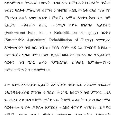
ኣይኣምንን። ትግራይ ብኵናት ብዝበፅሓ ስምብራት፣ብስእነት ትሕተ
ቅርፃን ካልኦት ፖለቲካዊ ፀገማትን ዝብገስ ቀልቢ ውልቀ ርእሰ ማል ናይ
ምስሓብ ዕድላ ኣዝዩ ድሩት ከምዝኾነ ኣሚቱ እንተብቅዕን ነዚ ከም
ጊዜያዊ መፍትሕን ፀራጊ መንገዲን ኮይኑ ከገልግል ኢፈርትን
(Endowment Fund for the Rehabilitation of Tigray) ሳርትን
(Sustainable Agricultural Rehabilitation of Tigray) ንምጥያሽ
እንትውስንን ካብ ልቢ ካብ ዝተቐበሉ ሰባት ሓደ ጌረ ንነብሰይ እቖፅራ።
ከም ዝኾነ ግዱስ ትግራዋይን ደጋፊ ህወሓትን መጠን ከኣ ንኢፈርትን
ሳርትን ካብ ዓይኒ ጠባን ንምክልኻል ዝከኣለኒ ከምዝፅሓፍኩን
ከምዝተማጐትኩን ይስምዓኒ።
ብውልቀይ ዕላማታት ኢፈርት ዕላማታት ሳርት ኣብ ሽቶኦም ክበፅሑን
ንኢንዱስትሪያዊ ምዕባለ ትግራይ መንገዲ ክፀርጉን ካብ ምግባር ወፃእ
ዝርዱእኒ ኣይኮኑን። ከም ናይ’ቲ ጊዜ ትልሚ ኢፈርት ብተዋህልሎ ማል
ሳርት(ሓመዳ ድኣ ይቕለላ እምበር) መልክዕ ትግራይ ብዓይነቱ ዝቕይር
ዕማም ዳግመ ግረባ፣ ምህናፅ መስኖኣዊ ሓፅብታትን እታወታት