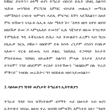
ከቑፅር ይፍትን። ዕላማ ወያነ ትግራይ ብሰናይ ድሌት ህዝቢ ስልጣን
ዝሕዝ መንግስቲ ምርግጋፅ እምበር ብሓይለ መልጢን መማረፅ
ብምኽላእን ርዝነቱ ዝምዝን ሓይሊ ምፍጣር ክኾን ኣይኽእልን። እዙይ
ምስ ዝኸውን ኣንፈቱ ስሒቱ ኣሎ ማለት’ዩ። “እዋይ ዘበን እዋይ ዘበንየ
ዘዕበኹዎ ድሙ’ዶ ኣምፂኡለይ ተመንየ” ኢሉ ንጃንሆይ ዘዜመ ትግራዋይ
ትምክሕቲ ግዲ ተቖፂሩሉስ ድሕሪ ሓደ ትውልድን ፈረቓን ኣብ ዓርሱ
በፂሑዎ ክርኢ በቒዑ። ዘዕበዮም ደቁ ክሳዱ ረጊፆም ሰንሰን የብሉዎ
ኣለው። ፍርቂ ዕድመኡ ኣብ ቃልሲ ንዘሕለፈ ተጋዳላይ ኩነታት
ምስተለወጠ ንህዝቢ ዘይጠቅም ስልጣን ምሓዙ እንታይ እንታይ
ይጥዕሞ? ንዓይ ዘስደምም ተርእዮ እንትኸውን “ዝበልኩም በሉ ጥራይ
ምቕናይ” ንዝበሉ መራሕትና ግን ዝስከፉሉ ዛዕባ ኣይመስልን።
3.
ባዕላውያን
ጎነፃት
ወያነታት
ትግራይን
ኢትዮጵያን
ትግራይ ግዳይ ካብ ዝኾነትሎም ፀገማት ሓደ ህወሓት ኣብ ወያነ
ኢትዮጵያ ዝነበራ ዕዙዝ ተራ ዝብገስ ከምዝኾነ እምነተይ እዩ። “ዓወት