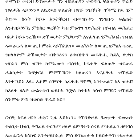
ቀዳማይ መደብ ድኽመታት ግን ብስልጠናን ተወሳኺ ፍልጠትን ጥራይ
ዝፍታሕ ኣይኮነን። እኳድኣስ ፍልጠት ዘናሹ ንዝኾነት ጥቕሚ ከኣ ከም
ቅድመ ኩነት ኮይኑ እንትቐርብ ብመዝነቱን ገንዝቡን ፍልጠት
እንተዘይኮነ’ኳ ምስክር ወረቐት ካብ ምዕዳግ ንድሕሪት ዘይብል መሕፈሪ
ባእታ ኮይኑ ንረኽቦ። ድኽመታት ምህላዎም እናፈለጠ ጎምባሕባሕ ዝብል
ኣመራርሓ ለውጢ ከምፅእ ኣይኽእልን። መሪሕነት ለውጢ ዘምፅእ ብዕሊ
ንዘለለዮም ድኽመታት ብቅንዕናን ዕቱብነትን መፍትሒ ከደሊ ድቃስ
ዝስእን ምስ ዝኾን ከምኡውን ብሰንኪ ክፍተት ፍልጠት ዝፍጠሩ
ሓልክታት በዘየቋርፅ ምምኽኻርን ስልጠናን እናፈትሐ ዝኸይድ
እንተኾይኑ እዩ። እቶም ፀገማት ክፈትሕ ዓቕሚ እንትሓፅሮ ከኣ ዝሓሸ
ክእለት ዘለዎ ውልቀሰብ ወይከኣ ጉጅለ ክትክኦ ክሳብ ምግባር ዝኸይድ
ስጉምቲ ምስ ዝወስድ ጥራይ እዩ።
ርብዒ ክፍለ-ዘበን ሓፂር ጊዜ ኣይኮነን። ንኽንድዙይ ዓመታት ብመጠን
ትፅቢት ህዝቢ ትግራይ ትርጉም ዘለዎ ልምዓትን ሰናይ ምሕደራን ዘየንገሰ
ኣመራርሓ ክስከፍ እንተዘይክኢሉ ምስ ድኸመታቱ ከይበታትኽ ዝመሓለ