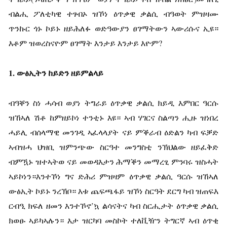
ብልሒ ፖለቲካዊ ተፃብኦ ዝኾነ ዕጥቃዊ ቃልሲ ብዓወት ምዝዛሙ
ጥንኩር ጎኑ ኮይኑ ዘይሕለፉ ወድዓውያን ፀገማትውን ኣውሪሱና ኢዩ።
እቶም ዝወረስናዮም ፀገማት እንታይ እንታይ እዮም?
1.
ውፅኢትን
ከይድን
ዘይምልላይ
ብዓቐን ስነ ሓሳብ ወያነ ትግራይ ዕጥቃዊ ቃልሲ ክይዲ እምበር ዓርሱ
ዝኸኣለ ሽቶ ከምዘይኮነ ተንቲኑ እዩ። ኣብ ሃገርና ስልጣን ሒዙ ዝነበረ
ሓይሊ ብሰላማዊ መንገዲ ኣፈላላያት ናይ ምቕራብ ዕድልን ካብ ፍቓድ
ኣብዝሓ ህዝቢ ዝምንጭው ስርዓተ መንግስቲ ንኽህልው ዘይፈቅድ
ብምዃኑ ዝተኣትወ ናይ መወዳእታን ሕማቕን መማረፂ ምንባሩ ዝስሓት
ኣይኮነን።እንተኾነ ግና ድሕሪ ምዝዛም ዕጥቃዊ ቃልሲ ዓርሱ ዝኸኣለ
ውፅኢት ኮይኑ ንረኽቦ። እቱ ጨፍጫፋይ ዝኾነ ስርዓት ደርግ ካብ ዝጠፍእ
ርብዒ ክፍለ ዘመን እንተኾኖ’ኳ ልሳናትና ካብ ስርሒታት ዕጥቃዊ ቃልሲ
ክወፁ ኣይካኣሉን። እታ ዝርካባ መስኮት ተለቪዥን ትግርኛ ኣብ ዕጥቂ