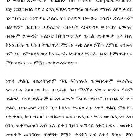
any cost ዝብል ናይ ፈረንጂ ኣባህላ ንምግላፅ ዝተጠቐምኩሉ እዩ። ታሪኽ
ከምዝነግረና ብዕጥቃዊ ቃልሲ ናብ ስልጣን ዝመፁን ብሰናይ ድሌታቶም
ስልጣኖም ዘረከቡን ሓይልታት ብዙሓት ኣይኮኑን። ውድብና ህወሓት
ካብቶም ልሙዳት ፍልይቲ ክትከውን እያ ዝብል ሃንቀውታ ናይ ኩሉ
ቅኑዕ ዘቦኡ ዝሓስብ ትግራዋይ ምንባሩ ሓቂ እዩ። ይኹን እምበር ተስፋና
ከም ሃፋ ከምዝበነነ ወይ ከኣ ፍታሕ እንተዘይተጌርሉ ካብኡ ከምዘይተርፍ
ምትንባይ ነብዪ ምዃን ዘድልዮ ኣይኮነን።
ዕጥቂ ቃልሲ ብዘይካኣቶም ዓዲ እትጠፍእ ዝመስላቶም መራሕቲ
ኣውሪሱና እዩ። ገና ካብ ብጊሓቱ ካብ ማእኸል ሃገርን ወፃእን ዓዶም
ከገልግሉ ሰናይ ድሌቶም ዘርኣዩ ወገናት “ኣበይ ዝነበሩ” ብዝብል ዕጥቃዊ
ቃልሲ ብዝፈጠሮ ኣነነት ቦታ ክስእኑ ተጌሩ። ኣብ ዕጥቂ ቃልሲ ምስታፍ
ነቲ ቃልሲ ካብ ዝነበሮን ዝህልዎን ወሰን ጥሒሱን ትርጉሙ ስሒቱን ኣብ
ባንኪ ዝተቐመጠን ኣብ ኩሉ ቦታን ጊዜን ዝሽረፍ ዕቋር ኮይኑ። መዐቀኒ
መዝታት መንግስቲ ብቕዓት ምዃኑ ተሪፉስ ኣብ ዕጥቂ ቓልሲ ምስ