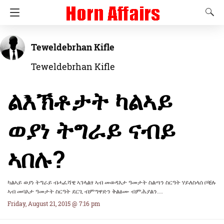
Teweldebrhan Kifle
Teweldebrhan Kifle
ልእኽቶታት ካልኣይ
ወያነ ትግራይ ናብይ
ኣበሉ?
ካልኣይ ወያነ ትግራይ ብሓፈሻዊ ኣገላልፃ ኣብ መወዳእታ ዓመታት ስልጣን ስርዓት ሃይለስላሰ ቦቒሉ
ኣብ መባእታ ዓመታት ስርዓት ደርጊ ብምግዋድን ቅልፅሙ ብምሕያልን…
Friday, August 21, 2015 @ 7:16 pm