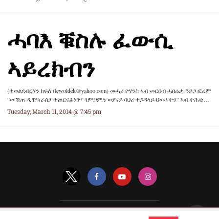
ሓባእ ቑስሉ ፈውሲ
ኣይረክብን
(ተወልደብርሃን ክፍለ (tewoldek@yahoo.com) መሓሪ ዮሃንስ ኣብ መርበብ ሓበሬታ ዓይጋ ፎረም
“ውሽጠ ዲሞክራሲ፣ ተጠርናፊነት፣ ገምጋምን ወያናይ ባህሪ ተጋዳላይ ህወሓትን” ኣብ ትሕቲ…
Tuesday, March 11, 2014 @ 7:45 pm
All Rights Reserved |
View Non-AMP Version