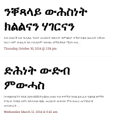
ንቐጻላይ ውሕስነት
ክልልናን ሃገርናን
ኣብ መፋርቕ እቱ ዝሓለፈ ዓመት መሪሕነት ህወሓት ዝምልከታ ተኸታተልቲ ፅሑፋት ኣቕሪበ
ነይረ። ከም ውፅኢት ከኣ ነንርእሶም ዝፃብኡ ብማእኸላይ ሚዛን ኣብ…
Thursday, October 30, 2014 @ 2:54 pm
ድሕነት ውድብ
ምውሓስ
(ተወልደብርሃን ክፍለ (tewoldek@yahoo.com) ኣብ ቀዳማይ ክፋል ፅሑፈይ ፍልፍል ፀገማት
ትግራይ ንነዊሕ እዋን ዝትኣጐለ ባህሊ መሪሕነት ውድብና ምስ ድሑር መንግስታዊ
መሓውራት…
Wednesday, March 12, 2014 @ 6:42 am