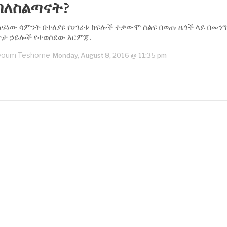
ባለስልጣናት?
ለፍነው ሳምንት በተለያዩ የሀገሪቱ ክፍሎች ተቃውሞ ሰልፍ በወጡ ዜጎች ላይ በመን
ጥታ ኃይሎች የተወሰደው እርምጃ.
youm Teshome
Monday, August 8, 2016 @ 11:35 pm