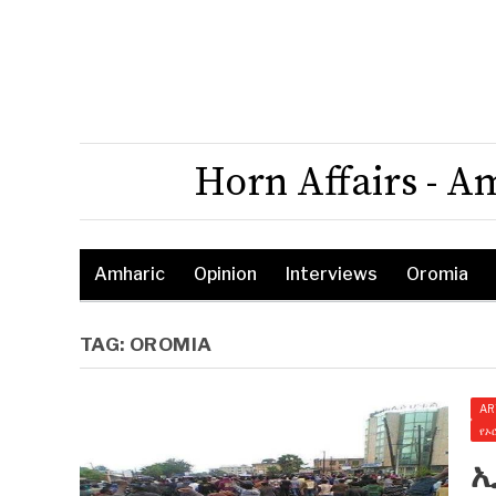
Horn Affairs - A
Amharic
Opinion
Interviews
Oromia
TAG:
OROMIA
AR
የኦ
ኢ