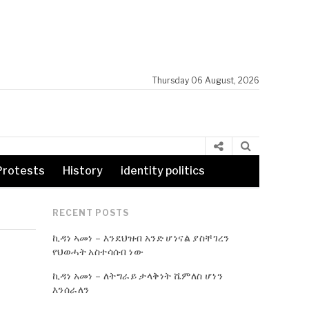
Thursday 06 August, 2026
Protests
History
identity politics
RECENT POSTS
ኪዳነ ኣመነ – እንደህዝብ አንድ ሆነናል ያስቸገረን
የህወሓት አስተሳሰብ ነው
ኪዳነ አመነ – ለትግራይ ታላቅነት ሼምለስ ሆነን
እንሰራለን