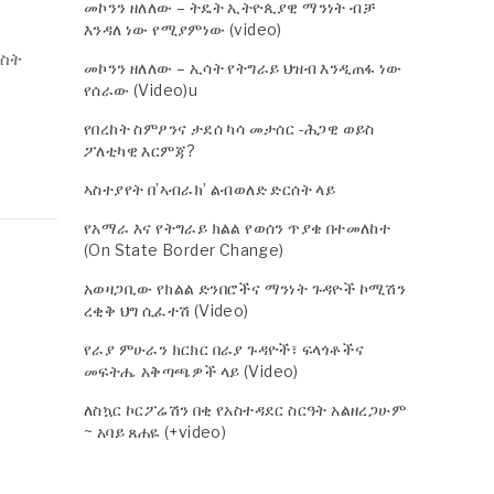
መኮንን ዘለለው – ትዴት ኢትዮጲያዊ ማንነት ብቻ
እንዳለ ነው የሚያምነው (video)
ግስት
መኮንን ዘለለው – ኢሳት የትግራይ ህዝብ እንዲጠፋ ነው
የሰራው (Video)u
የበረከት ስምዖንና ታደሰ ካሳ መታሰር -ሕጋዊ ወይስ
ፖለቲካዊ እርምጃ?
ኣስተያየት በ’ኣብራክ’ ልብወለድ ድርሰት ላይ
የአማራ እና የትግራይ ክልል የወሰን ጥያቄ በተመለከተ
(On State Border Change)
አወዛጋቢው የክልል ድንበሮችና ማንነት ጉዳዮች ኮሚሽን
ረቂቅ ህግ ሲፈተሽ (Video)
የራያ ምሁራን ክርክር በራያ ጉዳዮች፣ ፍላጎቶችና
መፍትሔ አቅጣጫዎች ላይ (Video)
ለስኳር ኮርፖሬሽን በቂ የአስተዳደር ስርዓት አልዘረጋሁም
~ አባይ ጸሐዬ (+video)