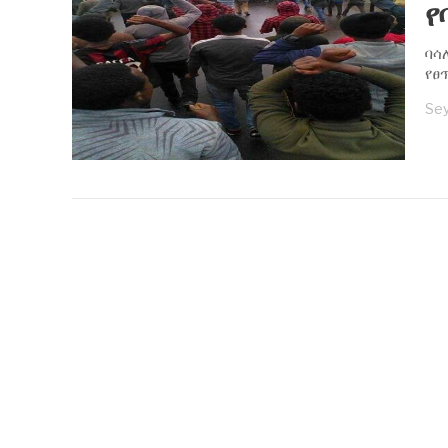
የ
ባሳ
የፀ
Se