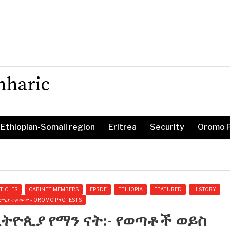
mharic
Ethiopian-Somali region
Eritrea
Security
Oromo 
TICLES
CABINET MEMBERS
EPRDF
ETHIOPIA
FEATURED
HISTORY
ሮሚያ ተቃውሞ - OROMO PROTESTS
ትዮጲያ የማን ናት:- የወጣቶች ወይስ