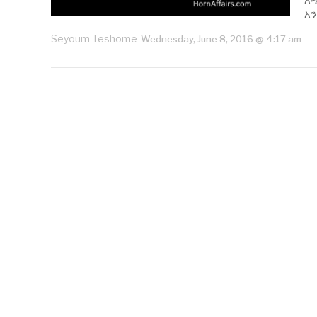
አን
Seyoum Teshome
Wednesday, June 8, 2016 @ 4:17 am