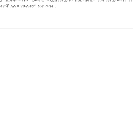
ቀፆች አሉ። የሁለቱም ፅንሰ-ሃሳብ.