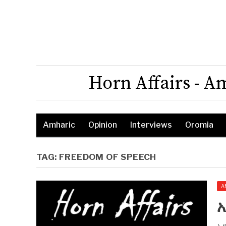
Horn Affairs - A
Amharic
Opinion
Interviews
Oromia
TAG:
FREEDOM OF SPEECH
A
ኢ
አ