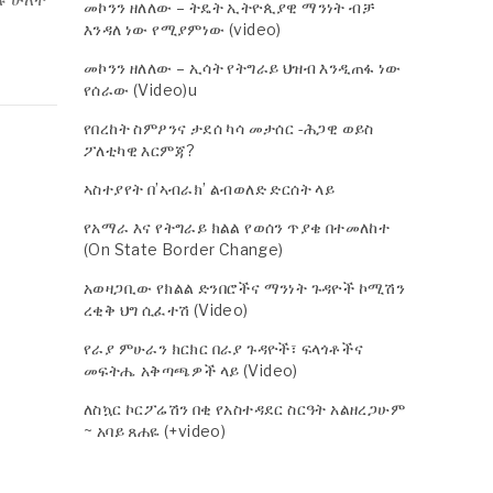
መኮንን ዘለለው – ትዴት ኢትዮጲያዊ ማንነት ብቻ
እንዳለ ነው የሚያምነው (video)
መኮንን ዘለለው – ኢሳት የትግራይ ህዝብ እንዲጠፋ ነው
የሰራው (Video)u
የበረከት ስምዖንና ታደሰ ካሳ መታሰር -ሕጋዊ ወይስ
ፖለቲካዊ እርምጃ?
ኣስተያየት በ’ኣብራክ’ ልብወለድ ድርሰት ላይ
የአማራ እና የትግራይ ክልል የወሰን ጥያቄ በተመለከተ
(On State Border Change)
አወዛጋቢው የክልል ድንበሮችና ማንነት ጉዳዮች ኮሚሽን
ረቂቅ ህግ ሲፈተሽ (Video)
የራያ ምሁራን ክርክር በራያ ጉዳዮች፣ ፍላጎቶችና
መፍትሔ አቅጣጫዎች ላይ (Video)
ለስኳር ኮርፖሬሽን በቂ የአስተዳደር ስርዓት አልዘረጋሁም
~ አባይ ጸሐዬ (+video)