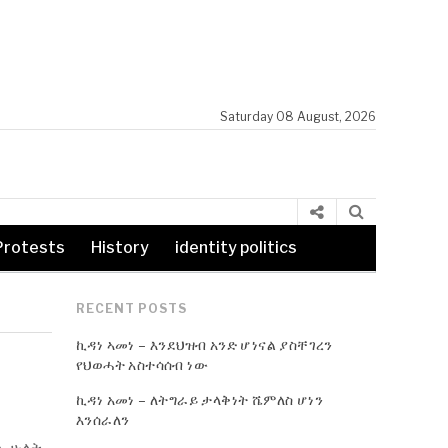
Saturday 08 August, 2026
Protests
History
identity politics
RECENT POSTS
ኪዳነ ኣመነ – እንደህዝብ አንድ ሆነናል ያስቸገረን
የህወሓት አስተሳሰብ ነው
ኪዳነ አመነ – ለትግራይ ታላቅነት ሼምለስ ሆነን
እንሰራለን
ሉ ሁለት