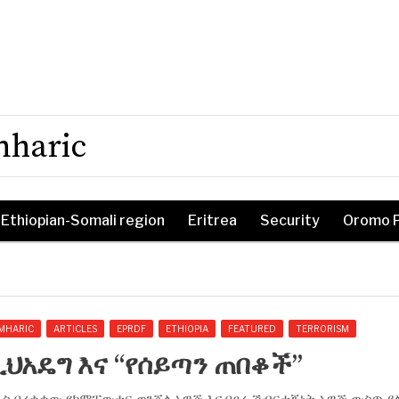
mharic
Ethiopian-Somali region
Eritrea
Security
Oromo 
MHARIC
ARTICLES
EPRDF
ETHIOPIA
FEATURED
TERRORISM
ህአዴግ እና “የሰይጣን ጠበቆች”
ዲስ በረቀቀው የኮምፒውተር ወንጀል አዋጅ እና በፀረ-ሽብርተኝነት አዋጅ ውስጥ ያ