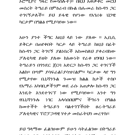
ኦሮሚያና ዓፋር የመሳሰሉት)፡፡ በዚህ አወቃቀር መርህ
መሰረት ትግራይ በምዕራብ በኩል በሑመራ ከሱዳን ጋር
ተገናኝታለች፡፡ ይህ ይፋዊ የሆነው የአገሪቱ ህጋዊ
ካርታም በግልፅ የሚያሳየው ነው፡፡
አሁን ያንተ ችግር እዚህ ላይ ነው ያለው ፡፡ ኢቢሲ
ይቅርታ በጠየቀበት ካርታ ላይ ትግራይ ከዚህ በፊት
ከሱዳን ጋር ትገናኝ ያልነበረች አስመስለህ ያቀረብከው
ፖለቲካዊ ይዘት ያለው ከእውነት የራቀ ዘገባህ ነው፡፡
ትግራይን በጎንደር ጀርባ አድርጋ ከሱዳን ጋር ተገናኘች
አልክ፡፡ በጣም ያሳፍራል፤ያሳዝናልም፡፡ ካርታው ላየ ግን
የሚታየው ቤኒሻንጉል ጉሙዝ ክልል ከታች ተስቦ
የአማራ አካባቢዎችንም ወደ ራሱ አጠቃሎ ከሱዳን ጋር
እንዴት እንደተገናኘ ነው የሚያሳየው፡፡ አንተ ግን
የቤኒሻንጉሉ ነገር አላሳሰበህምና ችግሩን በግልፅ
ከመተችት ትግራይን ባልተገኘችበት ፀረ-ትግራይ
ፖለቲካዊና ፕሮፓጋዳዊ ሃተታ መስራትህን መረጥክ፡፡
ይህ ዓላማው ፈልገሀውም ይሁን ሳትፈልገው በትግራይ