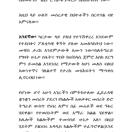
እዚህ ላይ ሁለት መሰረታዊ ስህተቶችን ሰርተሃል ብየ
አምናለው፡፡
አንደኛው፡
ካርታው ላይ ያለህ የተንሽዋረረ እንደውም
የተደበቀና ፖለቲካዊ ቅኝት ያለው አመለካከትህ ነው፡፡
መቼስ ታሪክ እንደምታውቅ እሙን ነው፡፡ስለትግራይ
የግዛት ሁኔታ ስፋትና ጥበት ከሀ/ስላሴ ጀምሮ እስከ ደርግ
ምን ይመስል እንደነበረ የማታውቅ ከሆነ መለስ ብለህ
እውነተኛና ገለልተኛ የታሪክ መፃሕፍትን ማጣቀስ
ሊኖርብህ ነው፡፡
የሆነው ሆኖ አሁን አገራችን በምትከተለው ፌደራላዊ
ቋንቋን መሰረት ያደረገ የክልሎች አወቃቀር መሰረት ድሮ
ትግራይ ውስጥ የነበረ ለምና ሰፊ መሬቶች ወደ ዓፋር
ሄደዋል፡፡ የተወሰኑትም ወደ አማራ ክልል ሄደዋል፡፡
ከሌሎች ክልሎችም ተመሳሳይ ሁኔታ አለ፡፡ በዚህ
ሂደትም ያልነበሩ አዳዲስ ክልሎችም ተፈጥሮዋል(እንደ