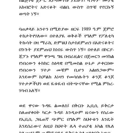
አክብሮትና አድናቆት ብልቤ ውስጥ ሰጥቼ የኖርኩኝ
ወጣት ነኝ፡፡
ባጠቃላይ አንተን በሚድያው ዘርፍ 1989 ዓ.ም ጀምሮ
ተከታትየሃለው፡፡ በተለያዪ ወቅቶች የዓለም የፖለቲካ
ትኩሳት በዛ ማራኪ ድምፅህ ስታስደምጠን በአድናቆትና
በጉጉት ያደምጡህ ከነበሩ ውስጥ ነኝ፡፡ በተለይ በኮርያ-
ጃፓኑ የዓለም ዋንጫ ግዜ በብራዚልና በጀመርን መሃከል
የነበረውን ፉክክር ስዕላዊ በሚመስል ሁኔታ ታቀርበው
የነበረውን ሃተታ መቼም ቢሆን አልዘነጋውም፡፡
እንደውም ከቻልክ እነዛን የመሳሰሉትን ቆንጆ ቆንጆ
ሃተታዎችህን ወደ ዪቱዪብ ብትጭናቸው የሚል ምክረ-
ሃሳብ አለኝ፡፡
ወደ ዋናው ጉዳዪ ልመለስ፤ በቅርቡ ኢቢሲ ይቅርታ
ስለጠየቀበት ካርታ ጉዳይ እንዲሁም ዜናውን የሰራው
የኢቢሲ ጋዜጠኛ ጭምር በግሉም ስህተቱን እንዴት
እንደሰራውና ለዚህ ስህተት ሌላ ተጠያቂ አካል የሌለ
ስለመሆኑም ጨምሮ በይፋ ይቅርታ ስለጠየቀበት ነው፡፡