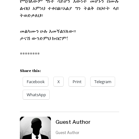
የሚባለውም ግነት ሳይሆን እውነት መሆኑን በሙሉ
ልብህ አምነህ ተቀበል፡፡አልያ ግን ትልቅ ስህተት ላይ
ትወድቃለህ፡፡
መልካሙን ሁሉ እመኝልሃለው፡፡
ታናሽ ውንድምህ ክብሮም!
********
Share this:
Facebook
X
Print
Telegram
WhatsApp
Guest Author
Guest Author