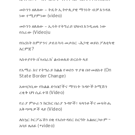
መኮንን ዘለለው – ትዴት ኢትዮጲያዊ ማንነት ብቻ እንዳለ
ነው የሚያምነው (video)
መኮንን ዘለለው – ኢሳት የትግራይ ህዝብ እንዲጠፋ ነው
የሰራው (Video)u
የበረከት ስምዖንና ታደሰ ካሳ መታሰር -ሕጋዊ ወይስ ፖለቲካዊ
እርምጃ?
ኣስተያየት በ’ኣብራክ’ ልብወለድ ድርሰት ላይ
የአማራ እና የትግራይ ክልል የወሰን ጥያቄ በተመለከተ (On
State Border Change)
አወዛጋቢው የክልል ድንበሮችና ማንነት ጉዳዮች ኮሚሽን
ረቂቅ ህግ ሲፈተሽ (Video)
የራያ ምሁራን ክርክር በራያ ጉዳዮች፣ ፍላጎቶችና መፍትሔ
አቅጣጫዎች ላይ (Video)
ለስኳር ኮርፖሬሽን በቂ የአስተዳደር ስርዓት አልዘረጋሁም ~
አባይ ጸሐዬ (+video)