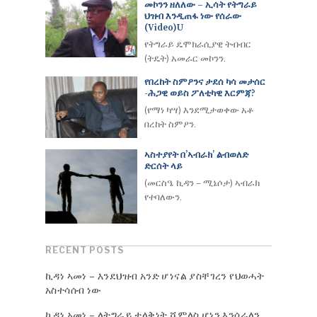
መኮንን ዘለለው – ኢሳት የትግራይ
ህዝብ እንዲጠፋ ነው የሰራው
(Video)u
የትግራይ ዴሞክራሲያዊ ትብብር
(ትዴት) አመራር መኮንን.
የበረከት ስምዖንና ታደሰ ካሳ መታሰር
-ሕጋዊ ወይስ ፖለቲካዊ እርምጃ?
(የማነ ካሣ) እንደሚታወቀው አቶ
በረከት ስምዖን.
ኣስተያየት በ’ኣብራክ’ ልብወለድ
ድርሰት ላይ
(መርስዔ ኪዳን – ሚኔሶታ) ኣብራክ
የተባለውን.
RECENT POSTS
ኪዳነ ኣመነ – እንደህዝብ አንድ ሆነናል ያስቸገረን የህወሓት
አስተሳሰብ ነው
ኪዳነ አመነ – ለትግራይ ታላቅነት ሼምለስ ሆነን እንሰራለን