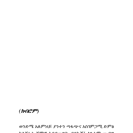
(ክብሮም)
ወንድሜ አለምነህ፤ ያንተን ጣፋጭና አስገምጋሚ ድምፅ
ከልጅነቴ ጀምሮ እያዳመጥኩ ያደኩኝ፤ ላንተም ሙያዊ