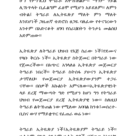
ሆኘ የምነገርህ ትግራይ አትገነጠልም፡፡ ማንም ሃይል
ሊገነጥላት ቢፈልግም ፈፅሞ የሚሆን አይደለም፡፡ ለምን
ብትል፤ ትግራይ ለኢትዪጵያ ማለት ምን ማለት
እንደሆነች ጋዜጠኛ ቴድሮስ ፀጋዪ ባለፈው የተናገረውን
አንተም በአድናቆት ዘገባ የሰራህበትን ትንታኔ መልሰህ
አድምጠው፡፡
ኢትዪጵያ ለትግራይ ህዝብ የእጅ ስራው ነች፤የደሙና
የላቡ ቅርሱ ነች፡፡ ኢትዪጵያ ስትጀመር በትግራይ ነው
የጀመረችው፡፡ በአጭር አገላለፅ ኢትዪጵያ መጀመርያ
ትግራይ ነበረች፡፡ ትግራይ ስትሰፋ ያሁናን ኢትዪጵያ
ታገኛለህ፡፡ የመጀመርያ ኢትዪጵያውያንም ተጋሩ
ናቸው፡፡ በሰዎች እኩልነት አምናለው፡፡ኢትዪጵያዊነት
ላይ ደረጃ ማውጣት ግድ የሚሆን ከሆነ ግን የትግራይ
ህዝብ የመጀመርያ ደረጃ ኢትዪጵያዊ ነው፡፡ ስለዚህ
ትግራይ ልትገነጠል ነው የሚለው አባባል ከንቱ፤መሰረተ-
ቢስና ውሃ የማይቋጥር የፈጠራ ወሬ ነው፡
ትግራይ ኢትዪጵያ ነች፤ኢትዪጵያም ትግራይ ነች፡፡
ሁለቱም ያንድ ሳንቲም ሁለት ገፆች ናቸው፡፡ እነዚህን