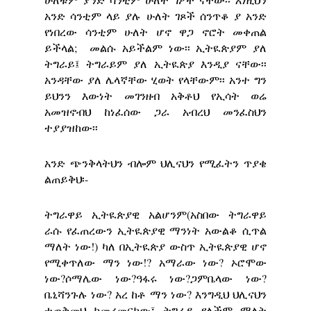
አንድ ሳንቲም ላይ ያሉ ሁለት ገጾች ሰንጥቆ ያ አንድ
የነበረው ሳንቲም ሁለት ሆኖ ዋጋ ኖሮት መቀጠል
ይችላል; መልሱ አይችልም ነው፡፡ ኢትዪጵያም ያለ
ትግራይ፤ ትግራይም ያለ ኢትዪጵያ እንዲያ ናቸው፡፡
አንዳቸው ያለ ሌላኛቸው ሂወት የላቸውም፡፡ አንተ ግን
ይህንን እውነት መገንዘብ አቅቶህ የኢሳት ወሬ
አመዝኖብህ ከነፈሰው ጋራ አብረህ መንፈስህን
ተያያዝከው፡፡
አንድ ጭንቅላትህን ብሎም ህሊናህን የሚፈትን ጥያቄ
ልጠይቅህ፡-
ትግራዋይ ኢትዪጵያዊ አልሆንም(አስበው ትግራዋይ
ራሱ የፈጠረውን ኢትዪጵያዊ ማንነት አውልቆ ሲጥል
ማለት ነው!) ካለ በኢትዪጵያ ውስጥ ኢትዪጵያዊ ሆኖ
የሚቀጥለው ማን ነው!? አማራው ነው? ኦሮሞው
ነው?ሶማሌው ነው?ዓፋሩ ነው?ጋምቤላው ነው?
ቤኒሻንጉሉ ነው? አረ ከቶ ማን ነው? እንግዲህ ህሊናህን
ተጠቅመህ ከመረመርከው፤ ትግራይ የለችም ማለት