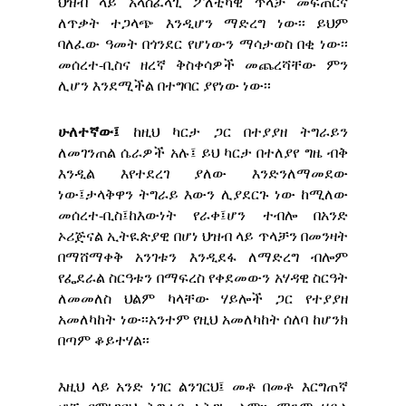
ህዝብ ላይ አላስፈላጊ ፖለቲካዊ ጥላቻ መፍጠርና
ለጥቃት ተጋላጭ እንዲሆን ማድረግ ነው፡፡ ይህም
ባለፈው ዓመት በጎንደር የሆነውን ማሳታወስ በቂ ነው፡፡
መሰረተ-ቢስና ዘረኛ ቅስቀሳዎች መጨረሻቸው ምን
ሊሆን እንደሚችል በተግባር ያየነው ነው፡፡
ሁለተኛው፤
ከዚህ ካርታ ጋር በተያያዘ ትግራይን
ለመገንጠል ሴራዎች አሉ፤ ይህ ካርታ በተለያየ ግዜ ብቅ
እንዲል እየተደረገ ያለው እንድንለማመደው
ነው፤ታላቅዋን ትግራይ እውን ሊያደርጉ ነው ከሚለው
መሰረተ-ቢስ፤ከእውነት የራቀ፤ሆን ተብሎ በአንድ
ኦሪጅናል ኢትዪጵያዊ በሆነ ህዝብ ላይ ጥላቻን በመንዛት
በማሸማቀቅ አንገቱን እንዲደፋ ለማድረግ ብሎም
የፌደራል ስርዓቱን በማፍረስ የቀደመውን አሃዳዊ ስርዓት
ለመመለስ ህልም ካላቸው ሃይሎች ጋር የተያያዘ
አመለካከት ነው፡፡አንተም የዚህ አመለካከት ሰለባ ከሆንክ
በጣም ቆይተሃል፡፡
እዚህ ላይ አንድ ነገር ልንገርህ፤ መቶ በመቶ እርግጠኛ