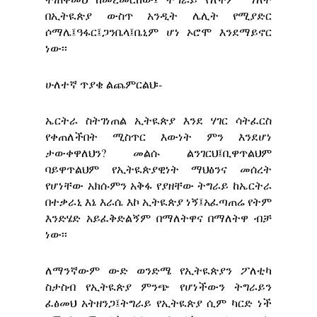
በኢትዪጵያ ውስጥ አንዲት ሌሊት የሚያድር
ሶማሌ፤ዓፋር፤ጋንቤላ፤ቤኒም ሆነ ኦሮሞ እንደማይኖር
ነው፡፡
ሁለተኛ ጥያቄ ልጨምርልህ፡-
ኤርትራ ስትገነጠል ኢትዪጵያ እንደ ሃገር ሳትፈርስ
የቀጠለችበት ሚስጥር እውነት ምን እንደሆነ
ታውቀዋለህን? መልሱ ልንገርህ፤ቢዋጥልህም
ባይዋጥልህም የኢትዪጵያዊነት ማህፅንና መሰረት
የሆነቸው አክሱምን አቅፋ የያዘቸው ትግራይ ከኤርትራ
በተቃራኒ እኔ እራሴ እኮ ኢትዪጵያ ነኝ፤አፈጣጠሬ የትም
እንድሄድ አይፈቅድልኝም በማለትዋና በማለትዋ ብቻ
ነው፡፡
ለማንኛውም ውድ ወንድሜ የኢትዪጵያን ፖለቲካ
ስታስብ የኢትዪጵያ ምንጭ የሆነችውን ትግራይን
ፈፅመህ አትዘንጋ፤ትግራይ የኢትዪጵያ ሲም ካርድ ነች