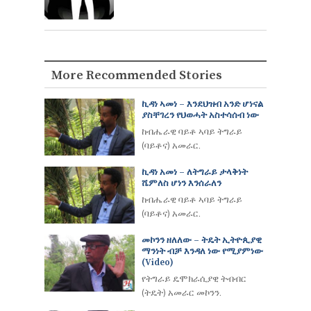
More Recommended Stories
ኪዳነ ኣመነ – እንደህዝብ አንድ ሆነናል
ያስቸገረን የህወሓት አስተሳሰብ ነው
ከብሔራዊ ባይቶ ኣባይ ትግራይ
(ባይቶና) አመራር.
ኪዳነ አመነ – ለትግራይ ታላቅነት
ሼምለስ ሆነን እንሰራለን
ከብሔራዊ ባይቶ ኣባይ ትግራይ
(ባይቶና) አመራር.
መኮንን ዘለለው – ትዴት ኢትዮጲያዊ
ማንነት ብቻ እንዳለ ነው የሚያምነው
(video)
የትግራይ ዴሞክራሲያዊ ትብብር
(ትዴት) አመራር መኮንን.