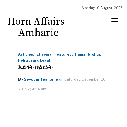
Monday 10 August, 2026
Horn Affairs -
Amharic
Articles,
Ethiopia,
featured,
Human Rights,
Politics and Legal
እድገት በልዩነት
By
Seyoum Teshome
on Saturday, December 26,
2015 @ 4:54 am