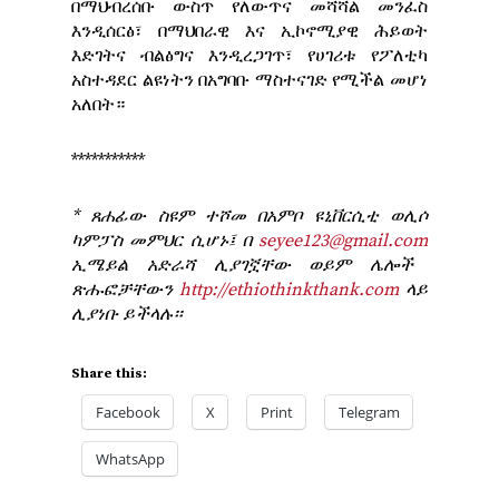
በማህብረሰቡ ውስጥ የለውጥና መሻሻል መንፈስ
እንዲሰርፅ፣ በማህበራዊ እና ኢኮኖሚያዊ ሕይወት
እድገትና ብልፅግና እንዲረጋገጥ፣ የሀገሪቱ የፖለቲካ
አስተዳደር ልዩነትን በአግባቡ ማስተናገድ የሚችል መሆነ
አለበት።
***********
* ጸሐፊው ስዩም ተሾመ በአምቦ ዩኒቨርሲቲ ወሊሶ
ካምፓስ መምህር ሲሆኑ፤ በ
seyee123@gmail.com
ኢሜይል አድራሻ ሊያገኟቸው ወይም ሌሎች
ጽሑፎቻቸውን
http://ethiothinkthank.com
ላይ
ሊያነቡ ይችላሉ፡፡
Share this:
Facebook
X
Print
Telegram
WhatsApp