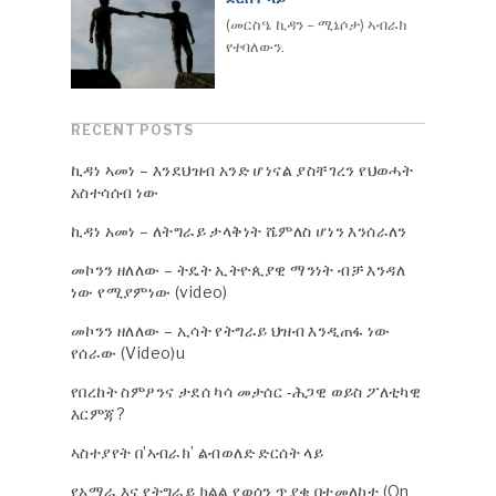
(መርስዔ ኪዳን – ሚኔሶታ) ኣብራክ
የተባለውን.
RECENT POSTS
ኪዳነ ኣመነ – እንደህዝብ አንድ ሆነናል ያስቸገረን የህወሓት
አስተሳሰብ ነው
ኪዳነ አመነ – ለትግራይ ታላቅነት ሼምለስ ሆነን እንሰራለን
መኮንን ዘለለው – ትዴት ኢትዮጲያዊ ማንነት ብቻ እንዳለ
ነው የሚያምነው (video)
መኮንን ዘለለው – ኢሳት የትግራይ ህዝብ እንዲጠፋ ነው
የሰራው (Video)u
የበረከት ስምዖንና ታደሰ ካሳ መታሰር -ሕጋዊ ወይስ ፖለቲካዊ
እርምጃ?
ኣስተያየት በ’ኣብራክ’ ልብወለድ ድርሰት ላይ
የአማራ እና የትግራይ ክልል የወሰን ጥያቄ በተመለከተ (On