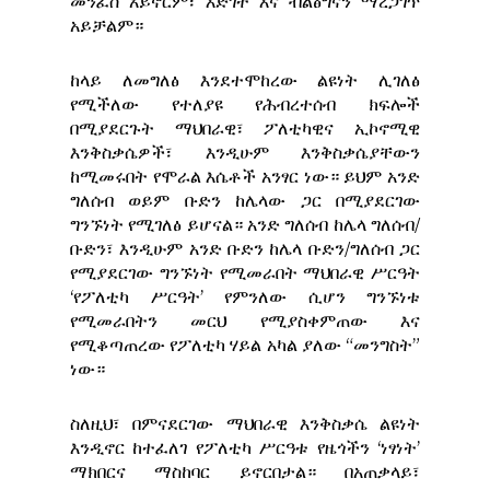
መንፈስ አይኖርም፣ እድገት እና ብልፅግናን ማረጋገጥ
አይቻልም።
ከላይ ለመግለፅ እንደተሞከረው ልዩነት ሊገለፅ
የሚችለው የተለያዩ የሕብረተሰብ ክፍሎች
በሚያደርጉት ማህበራዊ፣ ፖለቲካዊና ኢኮኖሚዊ
እንቅስቃሴዎች፣ እንዲሁም እንቅስቃሴያቸውን
ከሚመሩበት የሞራል እሴቶች አንፃር ነው። ይህም አንድ
ግለሰብ ወይም ቡድን ከሌላው ጋር በሚያደርገው
ግንኙነት የሚገለፅ ይሆናል። አንድ ግለሰብ ከሌላ ግለሰብ/
ቡድን፣ እንዲሁም አንድ ቡድን ከሌላ ቡድን/ግለሰብ ጋር
የሚያደርገው ግንኙነት የሚመራበት ማህበራዊ ሥርዓት
‘የፖለቲካ ሥርዓት’ የምንለው ሲሆን ግንኙነቱ
የሚመራበትን መርህ የሚያስቀምጠው እና
የሚቆጣጠረው የፖለቲካ ሃይል አካል ያለው “መንግስት”
ነው።
ስለዚህ፣ በምናደርገው ማህበራዊ እንቅስቃሴ ልዩነት
እንዲኖር ከተፈለገ የፖለቲካ ሥርዓቱ የዜጎችን ‘ነፃነት’
ማክበርና ማስከባር ይኖርበታል። በአጠቃላይ፣