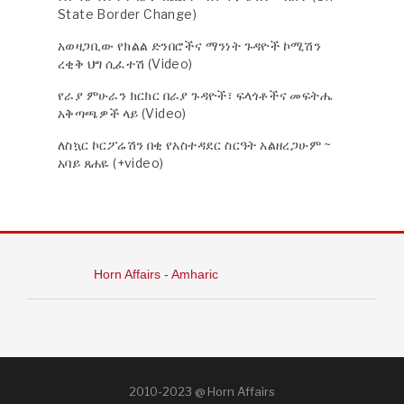
State Border Change)
አወዛጋቢው የክልል ድንበሮችና ማንነት ጉዳዮች ኮሚሽን
ረቂቅ ህግ ሲፈተሽ (Video)
የራያ ምሁራን ክርክር በራያ ጉዳዮች፣ ፍላጎቶችና መፍትሔ
አቅጣጫዎች ላይ (Video)
ለስኳር ኮርፖሬሽን በቂ የአስተዳደር ስርዓት አልዘረጋሁም ~
አባይ ጸሐዬ (+video)
Horn Affairs - Amharic
2010-2023 @ Horn Affairs