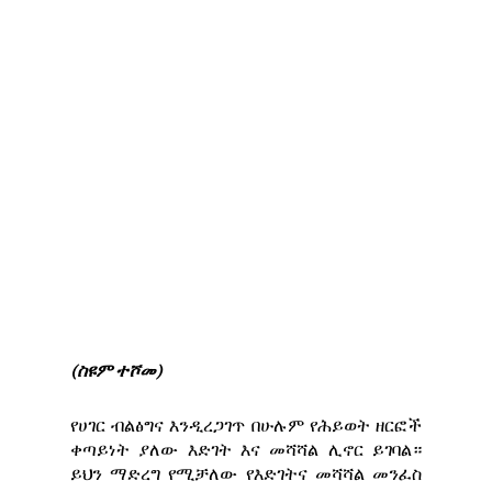
(ስዩም ተሾመ)
የሀገር ብልፅግና እንዲረጋገጥ በሁሉም የሕይወት ዘርፎች
ቀጣይነት ያለው እድገት እና መሻሻል ሊኖር ይገባል።
ይህን ማድረግ የሚቻለው የእድገትና መሻሻል መንፈስ