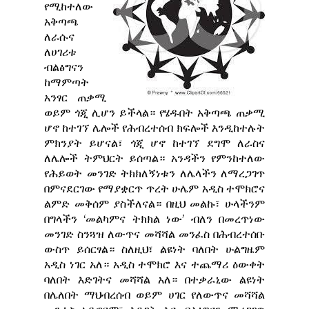
የሚከተለው
አቅጣጫ
ለራሱና
ለሀገሪቱ
ብልፅግናን
ከማምጣት
አንፃር ጠቃሚ
ወይም ጎጂ ሊሆን ይችላል። የሄዱበት አቅጣጫ ጠቃሚ
ሆኖ ከተገኘ ሌሎች የሕብረተሰብ ክፍሎች እንዲከተሉት
ምክንያት ይሆናል፣ ጎጂ ሆኖ ከተገኘ ደግሞ ለራስና
ለሌሎች ትምህርት ይሰጣል። አንዳችን የምንከተለው
የሕይወት መንገድ ትክክለኝነቱን ለሌላችን ለማረጋገጥ
በምናደርገው የማያቋርጥ ጥረት ሁሌም አዲስ ተሞክሮና
ልምድ መቅሰም ያስችለናል። በዚህ መልኩ፣ ሁላችንም
በግላችን ‘መልካምና ትክክል ነው’ ብለን በመረጥነው
መንገድ ስንጓዝ ለውጥና መሻሻል መንፈስ በሕብረተሰቡ
ውስጥ ይሰርፃል። ስለዚህ፣ ልዩነት ባለበት ሁልግዜም
አዲስ ነገር አለ። አዲስ ተሞክሮ እና ተጨማሪ ዕውቀት
ባለበት እድገትና መሻሻል አለ። በተቃራኒው ልዩነት
በሌለበት ማህብረሰብ ወይም ሀገር የለውጥና መሻሻል