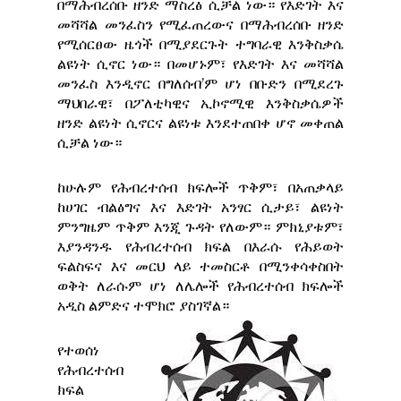
በማሕብረሰቡ ዘንድ ማስረፅ ሲቻል ነው። የእድገት እና
መሻሻል መንፈስን የሚፈጠረውና በማሕብረሰቡ ዘንድ
የሚሰርፀው ዜጎች በሚያደርጉት ተግባራዊ እንቅስቃሴ
ልዩነት ሲኖር ነው። በመሆኑም፣ የእድገት እና መሻሻል
መንፈስ እንዲኖር በግለሰብ’ም ሆነ በቡድን በሚደረጉ
ማህበራዊ፣ በፖለቲካዊና ኢኮኖሚዊ እንቅስቃሴዎች
ዘንድ ልዩነት ሲኖርና ልዩነቱ እንደተጠበቀ ሆኖ መቀጠል
ሲቻል ነው።
ከሁሉም የሕብረተሰብ ክፍሎች ጥቅም፣ በአጠቃላይ
ከሀገር ብልፅግና እና እድገት አንፃር ሲታይ፣ ልዩነት
ምንግዜም ጥቅም እንጂ ጉዳት የለውም። ምክኒያቱም፣
እያንዳንዱ የሕብረተሰብ ክፍል በእራሱ የሕይወት
ፍልስፍና እና መርህ ላይ ተመስርቶ በሚንቀሳቀስበት
ወቅት ለራሱም ሆነ ለሌሎች የሕብረተሰብ ክፍሎች
አዲስ ልምድና ተሞክሮ ያስገኛል።
የተወሰነ
የሕብረተሰብ
ክፍል