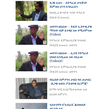
ኪዳነ አመነ – ለትግራይ ታላቅነት
ሼምለስ ሆነን እንሰራለን
ከብሔራዊ ባይቶ ኣባይ ትግራይ
(ባይቶና) አመራር.
መኮንን ዘለለው – ትዴት ኢትዮጲያዊ
ማንነት ብቻ እንዳለ ነው የሚያምነው
(video)
የትግራይ ዴሞክራሲያዊ ትብብር
(ትዴት) አመራር መኮንን.
መኮንን ዘለለው – ኢሳት የትግራይ
ህዝብ እንዲጠፋ ነው የሰራው
(Video)u
የትግራይ ዴሞክራሲያዊ ትብብር
(ትዴት) አመራር መኮንን.
የበረከት ስምዖንና ታደሰ ካሳ መታሰር
-ሕጋዊ ወይስ ፖለቲካዊ እርምጃ?
(የማነ ካሣ) እንደሚታወቀው አቶ
በረከት ስምዖን.
ኣስተያየት በ’ኣብራክ’ ልብወለድ
ድርሰት ላይ