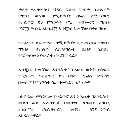
ታላቁ የኢትዮጵያ ህዳሴ ግድብ ግንባታ ሲጠናቀቅ
የግድቡ ውሃው በሚተኛበት ስፍራ የሚገኘውን
የተፈጥሮ ደን የማንሳት ሥራ መጀመሩን የግድቡ
ፕሮጀክት ስራ አስኪያጅ ኢንጂነር ስመኘው በቀለ ገለጹ፡፡
የተፈጥሮ ደኑ ውሃው ከሚተኛበት ቦታ መነሳቱ የግድቡ
ግንባታ ተጠናቆ ለአገልግሎት ሲበቃ ሊከሰት
የሚችለውን የውሃ ትነት ያስቀራል፡፡
ኢንጂነር ስመኘው እንዳሉት፤ በአሁኑ ወቅት በስፍራ
የሚገኘው የተፈጥሮ ደን በሰው ሃይልና በማሽን
በመታገዝ የማንሳቱ ስራ በመካሄድ ላይ ነው፡፡
ከስፍራው የሚነሳው የተፈጥሮ ደን እንጨት በእንፋሎት
መልክ ወደ ኤሌክትሪክ በመቀየር ለግድቡ አካባቢ
ተጨማሪ የኤሌክትሪክ ግብዓት እንደሚውል
አስረድተዋል፡፡