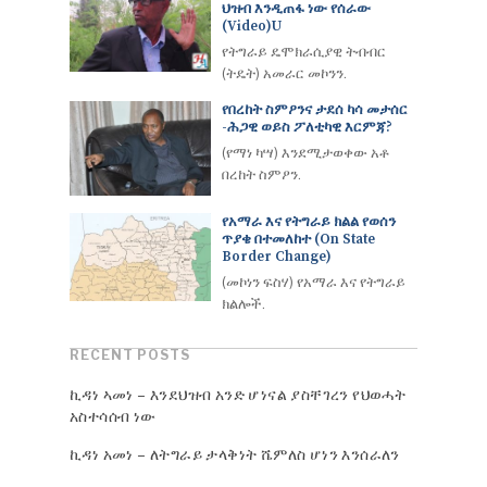
ህዝብ እንዲጠፋ ነው የሰራው
(Video)u
የትግራይ ዴሞክራሲያዊ ትብብር
(ትዴት) አመራር መኮንን.
የበረከት ስምዖንና ታደሰ ካሳ መታሰር
-ሕጋዊ ወይስ ፖለቲካዊ እርምጃ?
(የማነ ካሣ) እንደሚታወቀው አቶ
በረከት ስምዖን.
የአማራ እና የትግራይ ክልል የወሰን
ጥያቄ በተመለከተ (On State
Border Change)
(መኮነን ፍስሃ) የአማራ እና የትግራይ
ክልሎች.
RECENT POSTS
ኪዳነ ኣመነ – እንደህዝብ አንድ ሆነናል ያስቸገረን የህወሓት
አስተሳሰብ ነው
ኪዳነ አመነ – ለትግራይ ታላቅነት ሼምለስ ሆነን እንሰራለን