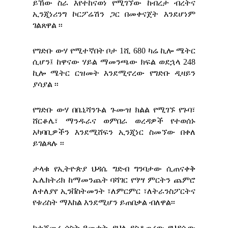
ይኸው ስራ እየተከናወነ የሚገኘው ከብረታ ብረትና
ኢንጂነሪንግ ኮርፖሬሽን ጋር በመቀናጀት እንደሆነም
ገልጸዋል ፡፡
የግድቡ ውሃ የሚተኛበት ቦታ 1ሺ 680 ካሬ ኪሎ ሜትር
ሲሆን፤ ከዋናው ሃይል ማመንጫው ክፍል ወደኋላ 248
ኪሎ ሜትር ርዝመት እንደሚኖረው የግድቡ ዲዛይን
ያሳያል ፡፡
የግድቡ ውሃ በቤኒሻንጉል ጉሙዝ ክልል የሚገኙ የጉባ፣
ሸርቆሌ፣ ማንዱራና ወምበራ ወረዳዎች የተወሰኑ
አካባቢዎችን እንደሚሸፍን ኢንጂነር ስመኘው በቀለ
ይገልጻሉ ፡፡
ታላቁ የኢትዮጵያ ህዳሴ ግድብ ግንባታው ሲጠናቀቅ
ኤሌክትሪክ ከማመንጨት ባሻገር የዓሣ ምርትን ጨምሮ
ለተለያየ ኢንቨስትመንት ፣ለምርምር ፣ለትራንስፖርትና
የቱሪስት ማእከል እንደሚሆን ይጠበቃል ብለዋል፡፡
ከተጀመረ ሶስት ዓመታት ያህል ያስቆጠረው የህዳሴው