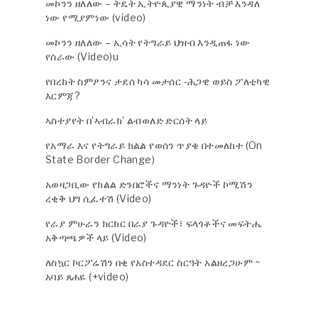
መኮንን ዘለለው – ትዴት ኢትዮጲያዊ ማንነት ብቻ እንዳለ
ነው የሚያምነው (video)
መኮንን ዘለለው – ኢሳት የትግራይ ህዝብ እንዲጠፋ ነው
የሰራው (Video)u
የበረከት ስምዖንና ታደሰ ካሳ መታሰር -ሕጋዊ ወይስ ፖለቲካዊ
እርምጃ?
ኣስተያየት በ’ኣብራክ’ ልብወለድ ድርሰት ላይ
የአማራ እና የትግራይ ክልል የወሰን ጥያቄ በተመለከተ (On
State Border Change)
አወዛጋቢው የክልል ድንበሮችና ማንነት ጉዳዮች ኮሚሽን
ረቂቅ ህግ ሲፈተሽ (Video)
የራያ ምሁራን ክርክር በራያ ጉዳዮች፣ ፍላጎቶችና መፍትሔ
አቅጣጫዎች ላይ (Video)
ለስኳር ኮርፖሬሽን በቂ የአስተዳደር ስርዓት አልዘረጋሁም ~
አባይ ጸሐዬ (+video)