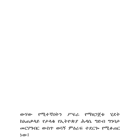
ውሃው የሚተኛበትን ሥፍራ የማዘጋጀቱ ሂደት
ከአጠቃላይ የታላቁ የኢትዮጵያ ሕዳሴ ግድብ ግንባታ
መርሃግብር ውስጥ ወሳኝ ምዕራፍ ተደርጐ የሚቆጠር
ነው፤