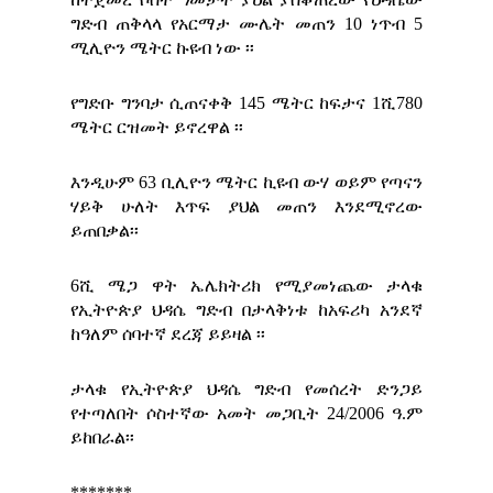
ግድብ ጠቅላላ የአርማታ ሙሌት መጠን 10 ነጥብ 5
ሚሊዮን ሜትር ኩዩብ ነው ፡፡
የግድቡ ግንባታ ሲጠናቀቅ 145 ሜትር ከፍታና 1ሺ780
ሜትር ርዝመት ይኖረዋል ፡፡
እንዲሁም 63 ቢሊዮን ሜትር ኪዩብ ውሃ ወይም የጣናን
ሃይቅ ሁለት እጥፍ ያህል መጠን እንደሚኖረው
ይጠበቃል፡፡
6ሺ ሜጋ ዋት ኤሌክትሪክ የሚያመነጨው ታላቁ
የኢትዮጵያ ህዳሴ ግድብ በታላቅነቱ ከአፍሪካ አንደኛ
ከዓለም ሰባተኛ ደረጃ ይይዛል ፡፡
ታላቁ የኢትዮጵያ ህዳሴ ግድብ የመሰረት ድንጋይ
የተጣለበት ሶስተኛው አመት መጋቢት 24/2006 ዓ.ም
ይከበራል፡፡
*******