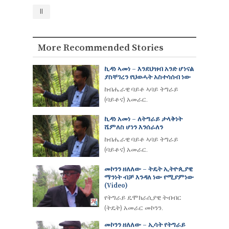
ll
More Recommended Stories
ኪዳነ ኣመነ – እንደህዝብ አንድ ሆነናል
ያስቸገረን የህወሓት አስተሳሰብ ነው
ከብሔራዊ ባይቶ ኣባይ ትግራይ
(ባይቶና) አመራር.
ኪዳነ አመነ – ለትግራይ ታላቅነት
ሼምለስ ሆነን እንሰራለን
ከብሔራዊ ባይቶ ኣባይ ትግራይ
(ባይቶና) አመራር.
መኮንን ዘለለው – ትዴት ኢትዮጲያዊ
ማንነት ብቻ እንዳለ ነው የሚያምነው
(video)
የትግራይ ዴሞክራሲያዊ ትብብር
(ትዴት) አመራር መኮንን.
መኮንን ዘለለው – ኢሳት የትግራይ