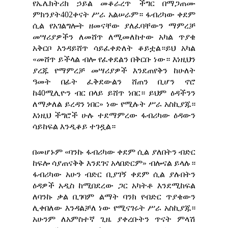
የኤሌክትሪክ ኃይል መቆራረጥ ችግር በማጋጠሙ
ምክንያት402ቀናት ሥራ አልሠራም። ፋብሪካው ቀደም
ሲል የአገልግሎት ዘመናቸው ያለፈባቸውን ማምረቻ
መሣሪያዎችን ለመሸጥ ለሚመለከተው አካል ጥያቄ
አቅርቦ እንዳይሸጥ ሳይፈቀድለት ቆይቷል።ይህ አካል
«መሸጥ ይችላል ብሎ የፈቀደልን በቅርቡ ነው። እነዚህን
ያረጁ የማምረቻ መሣሪያዎች እንደጠየቅን ከሁለት
ዓመት በፊት ፈቅደውልን ሸጠን ቢሆን ኖሮ
ከ40ሚሊዮን ብር በላይ ይሸጥ ነበር። ይህም ዕዳችንን
ለማቃለል ይረዳን ነበር» ነው የሚሉት ሥራ አስኪያጁ።
እነዚህ ችግሮች ሁሉ ተደማምረው ፋብሪካው ዕዳውን
ሳይከፍል እንዲቆይ ተገዷል።
በመሆኑም «ባንኩ ፋብሪካው ቀደም ሲል ያለበትን ብድር
ከፍሎ ሳያጠናቅቅ እንደገና አላበድርም» ብሎናል ይላሉ።
ፋብሪካው አሁን ብድር ቢያገኝ ቀደም ሲል ያሉበትን
ዕዳዎች አዲስ ከሚበደረው ጋር አካትቶ እንደሚከፍል
ለባንኩ ቃል ቢገባም ልማት ባንክ የብድር ጥያቄውን
ሊቀበለው እንዳልቻለ ነው የሚናገሩት ሥራ አስኪያጁ።
አሁንም ለአምስተኛ ጊዜ ያቀረቡትን ጥናት ምላሽ