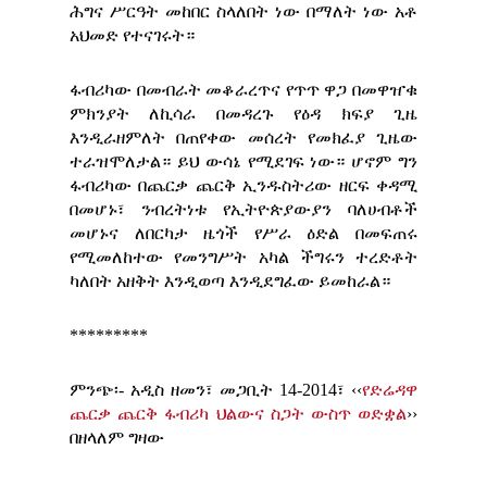
ሕግና ሥርዓት መከበር ስላለበት ነው በማለት ነው አቶ
አህመድ የተናገሩት።
ፋብሪካው በመብራት መቆራረጥና የጥጥ ዋጋ በመዋዠቁ
ምክንያት ለኪሳራ በመዳረጉ የዕዳ ክፍያ ጊዜ
እንዲራዘምለት በጠየቀው መሰረት የመክፈያ ጊዜው
ተራዝሞለታል። ይህ ውሳኔ የሚደገፍ ነው። ሆኖም ግን
ፋብሪካው በጨርቃ ጨርቅ ኢንዱስትሪው ዘርፍ ቀዳሚ
በመሆኑ፣ ንብረትነቱ የኢትዮጵያውያን ባለሀብቶች
መሆኑና ለበርካታ ዜጎች የሥራ ዕድል በመፍጠሩ
የሚመለከተው የመንግሥት አካል ችግሩን ተረድቶት
ካለበት አዘቅት እንዲወጣ እንዲደግፈው ይመከራል።
*********
ምንጭ፡- አዲስ ዘመን፣ መጋቢት 14-2014፣ ‹‹
የድሬዳዋ
ጨርቃ ጨርቅ ፋብሪካ ህልውና ስጋት ውስጥ ወድቋል
››
በዘላለም ግዛው