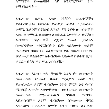
ለማግኘት በመጠባበቅ ላይ እንደሚገኙም ነው
የሚያስረዱት።
ፋብሪካው በሥሩ አንድ ሺ500 ሠራተኞችን
ያስተዳድራል፣ በሀገሪቱ የጨርቃ ጨርቅ ኢንዱስትሪ
ቀዳሚ ቢሆንም በገንዘብ እጥረት ምክንያት ለሠራተኞች
አመርቂ የሚባል ደመወዝ ለመክፈል እየተቸገረ ይገኛል።
አብዛኞቹ ሠራተኞች ረጅም ዓመት ያገለገሉ
በመሆናቸው «የኖርኩበትን ቤት ሳልለውጥ ወይም
ጡረታዬን ሳላስከብር አልወጣም» ያሉ ካልሆኑ በስተቀር
የባለሙያ ፍልሰትም ለፋብሪካው ህልውና ከፍተኛ ስጋት
ሆኗል። ይላሉ ዋና ሥራ አስኪያጁ።
ፋብሪካው እነዚህ ሁሉ ችግሮች እያሉበት መንግሥት
ከፋብሪካው በዓመት ሁለት ሚሊዮን ዶላር ገቢ
ይጠብቃል። ሆኖም ፋብሪካው የጥጥ ምርት እና የሥራ
ማስኬጃ እጥረት አጋጥሞታል። በዚህ ሁኔታ መንግሥት
ከፋብሪካው የሚጠብቀውን ገንዘብ ማግኘት
አይታሰብም። እናም ፋብሪካው ከገጠመው ችግር
እንዲወጣ ከተፈለገ ልማት ባንክ ብድር ሊሰጠው