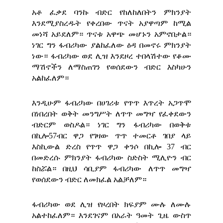
አቶ ፈቃደ ባንኩ ብድር የከለከለበትን ምክንያት
እንደሚያስረዱት የቀረበው ጥናት አያዋጣም ከሚል
መነሻ አይደለም። ጥናቱ አዋጭ መሆኑን አምኖበታል።
ነገር ግን ፋብሪካው ያልከፈለው ዕዳ በመኖሩ ምክንያት
ነው። ፋብሪካው ወደ ሊዝ እንደዞረ ተበላሽተው የቆሙ
ማሽኖችን ለማስጠገን የወሰደውን ብድር እስካሁን
አልከፈለም።
እንዲሁም ፋብሪካው በሀገሪቱ የጥጥ እጥረት አጋጥሞ
በነበረበት ወቅት መንግሥት ለጥጥ መግዣ የፈቀደውን
ብድርም ወስዶል። ነገር ግን ፋብሪካው በወቅቱ
በኪሎ57ብር ዋጋ የገዛው ጥጥ ተመርቶ ገበያ ላይ
እስኪውል ድረስ የጥጥ ዋጋ ቀንሶ በኪሎ 37 ብር
በመድረሱ ምክንያት ፋብሪካው ስድስት ሚሊዮን ብር
ከስሯል። በዚህ ሳቢያም ፋብሪካው ለጥጥ መግዣ
የወሰደውን ብድር ለመክፈል አልቻለም።
ፋብሪካው ወደ ሊዝ የዞረበት ክፍያም ሙሉ ለሙሉ
አልተከፈለም። እንደገናም በአራት ዓመት ጊዜ ውስጥ