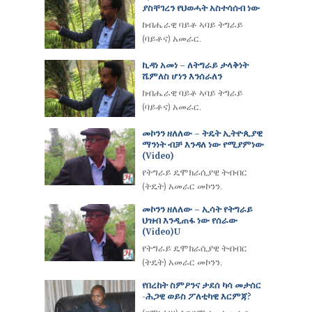
ያስቸገረን የህወሓት አስተሳሰብ ነው
ከብሔራዊ ባይቶ ኣባይ ትግራይ
(ባይቶና) አመራር.
ኪዳነ አመነ – ለትግራይ ታላቅነት
ሼምለስ ሆነን እንሰራለን
ከብሔራዊ ባይቶ ኣባይ ትግራይ
(ባይቶና) አመራር.
መኮንን ዘለለው – ትዴት ኢትዮጲያዊ
ማንነት ብቻ እንዳለ ነው የሚያምነው
(video)
የትግራይ ዴሞክራሲያዊ ትብብር
(ትዴት) አመራር መኮንን.
መኮንን ዘለለው – ኢሳት የትግራይ
ህዝብ እንዲጠፋ ነው የሰራው
(Video)u
የትግራይ ዴሞክራሲያዊ ትብብር
(ትዴት) አመራር መኮንን.
የበረከት ስምዖንና ታደሰ ካሳ መታሰር
-ሕጋዊ ወይስ ፖለቲካዊ እርምጃ?