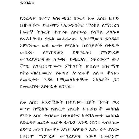
ይገባል።
የድሬዳዋ ከተማ አስተዳደር ከንቲባ አቶ አሰድ ዚያድ
በበኩላቸው ድሬዳዋን የኢንዱስትሪ ማዕከል ለማድረግ
ከፍተኛ ትኩረት ተሰጥቶ እየተሠራ ይገኛል ይላሉ።
የኤሌክትሪክ ኃይል መቆራረጡ ኢኮኖሚውን ይጎዳል፣
አምርተው ወደ ውጭ የሚልኩ ኩባንያዎች ባቀዱት
መሰረት ለማከናወን ይቸገራሉ፣ የማምረቻ
መሣሪያዎቻቸው ለጉዳት ይዳረጋሉ፣ ነዋሪውም ውሃ
ችግር እንዲያጋጥመው ምክንያት ሆኗል። በከተማዋ
የትራንስፎርመርና የቆጣሪ እጥረቶች አሉ። ችግሩን
ለመፍታት ጉዳዩ ከሚመለከታቸው አካላቶች ጋር
በመወያየት እየተፈታ ይገኛል።
አቶ አሰድ እንደሚሉት በተያዘው በጀት ዓመት ወደ
ውጭ ከሚልኩ የጨርቃ ጨርቅ ፋብሪካዎች መካከል
ምርጥ አስር ተብለው ከተለዩትና ከተሸለሙት መካከል
የድሬዳዋ ጨርቃ ጨርቅ ፋብሪካ አንዱ ነበር። ፋብሪካው
ዕድሜ ጠገብ ከመሆኑ አኳያ እስካሁን እያመረተ ያለው
በቀድሞ ማምረቻ መሣሪያዎቹ ነው። በመሆኑም