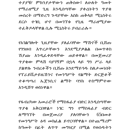
ተያያዥ ምክንያታቸውን ጠቅሰው፤ ለሁለት ዓመት
የማራዘሚያ ጊዜ እንዲሰጣቸው ያቀረቡትን ጥያቄ
መሰረት በማድረግ ጉዳያቸው እስከ ጠቅላይ ሚኒስትሩ
ደርሶ ተገቢ ሆኖ በመገኘቱ የጊዜ ማራዘሚያው
ተፈቅዶላቸዋል ሲሉ ሚኒስትሩ ያብራራሉ።
የአገልግሎት ጊዜያቸው ያለፈባቸው ማሽኖች ቢሸጡ
የገንዘብ እጥረታቸውን እንደሚያቃልል በመጥቀስ
ሽያጩ እንዲፈቀድላቸው ጠይቀዋል። በመጀመሪያ
ጥያቄው ምላሽ ባያገኝም በኋላ ላይ ግን ሥራ ላይ
ያልዋሉ ንብረቶችን ቢሸጡ እንደማይጎዱ ስለታመነበት
የፕራይቬታይዜሽንና የመንግሥት የልማት ድርጅቶች
ተቆጣጣሪ ኤጀንሲና ልማት ባንክ ተስማምተው
እንዲሸጥ ወስነዋል።
የፋብሪካው አመራሮች የማስፋፊያ ብድር እንዲሰጣቸው
ጥያቄ አቅርበዋል። ነገር ግን የማስፋፊያ ብድር
ለማግኘት በመጀመሪያ ያለባቸውን 65በመቶ
የመንግሥት ዕዳ መክፈል ይኖርባቸዋል። በተጨማሪም
ከዓመት በፊት ለጥጥ መግዢያ በሚል የወሰዱትን