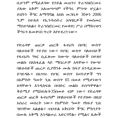
ቢሆንም የሚፈለገው የኃይል መጠንና ትራንስፎርመሩ
ያለው አቅም አለመጣጣም የችግሩ ምንጭ ሆኗል።
ይህንን ችግር ለማሻሻል እስከ መጋቢት 30ቀን 2006
ዓ.ም በተለይ የኢንዱስትሪ አካባቢዎች የመስመር
ማስተካከልና ትራንስፎርመር የመቀየር ሥራ በማከናወን
ችግሩን ለመቀነስ ጥረት እየተደረገ ነው።
የድሬዳዋ ጨርቃ ጨርቅ ፋብሪካ በሀገር ውስጥ
ባለሀብቶች የተያዘ ነው። የሀገር ውስጥ ባለሀብቶች
የፋብሪካ ግዢ ሲፈጽሙ ከውጭ ባለሀብቶች በተለየ
መልኩ በአከፋፈል ላይ ማበረታቻ አላቸው። የውጭ
ባለሀብቶች ጨረታ ሲያሸንፉ ሙሉ ክፍያ እንዲፈጽሙ
ይገደዳሉ። በአንፃሩ የሀገር ውስጥ ኩባንያዎች ግን
በአምስት ዓመት ጊዜ ውስጥ 65 በመቶ የሚሆነውን
ዕዳቸውን እንዲከፍሉ በብድር መልኩ ይሰጣቸዋል።
ቅድሚያ የሚከፍሉት35በመቶ ብቻ ነው። የድሬዳዋ
ጨርቃ ጨርቅ ፋብሪካም በባለሀብቶች የተያዘው በዚህ
አሰራር መሰረት ነው። የአምስት ዓመት የክፍያ ጊዜ
ገደባቸው አልቋል። «በኃይል አቅርቦት ችግር ምክንያት
በሙሉ አቅሜ እንዳልሠራ አድርጎኛል» የሚልና ሌሎች