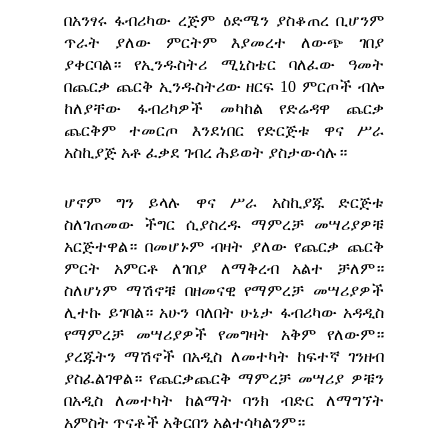
በአንፃሩ ፋብሪካው ረጅም ዕድሜን ያስቆጠረ ቢሆንም
ጥራት ያለው ምርትም እያመረተ ለውጭ ገበያ
ያቀርባል። የኢንዱስትሪ ሚኒስቴር ባለፈው ዓመት
በጨርቃ ጨርቅ ኢንዱስትሪው ዘርፍ 10 ምርጦች ብሎ
ከለያቸው ፋብሪካዎች መካከል የድሬዳዋ ጨርቃ
ጨርቅም ተመርጦ እንደነበር የድርጅቱ ዋና ሥራ
አስኪያጅ አቶ ፈቃደ ገብረ ሕይወት ያስታውሳሉ።
ሆኖም ግን ይላሉ ዋና ሥራ አስኪያጁ ድርጅቱ
ስለገጠመው ችግር ሲያስረዱ ማምረቻ መሣሪያዎቹ
አርጅተዋል። በመሆኑም ብዛት ያለው የጨርቃ ጨርቅ
ምርት አምርቶ ለገበያ ለማቅረብ አልተ ቻለም።
ስለሆነም ማሽኖቹ በዘመናዊ የማምረቻ መሣሪያዎች
ሊተኩ ይገባል። አሁን ባለበት ሁኔታ ፋብሪካው አዳዲስ
የማምረቻ መሣሪያዎች የመግዛት አቅም የለውም።
ያረጁትን ማሽኖች በአዲስ ለመተካት ከፍተኛ ገንዘብ
ያስፈልገዋል። የጨርቃጨርቅ ማምረቻ መሣሪያ ዎቹን
በአዲስ ለመተካት ከልማት ባንክ ብድር ለማግኘት
አምስት ጥናቶች አቅርበን አልተሳካልንም።