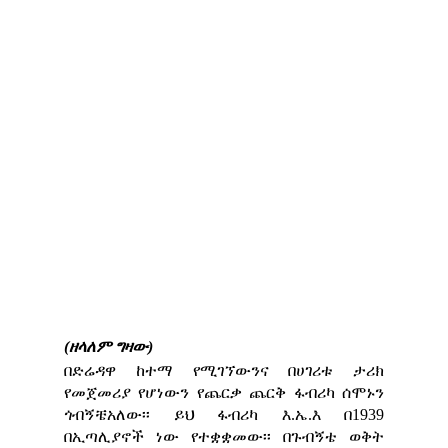
(ዘላለም ግዛው)
በድሬዳዋ ከተማ የሚገኘውንና በሀገሪቱ ታሪክ
የመጀመሪያ የሆነውን የጨርቃ ጨርቅ ፋብሪካ ሰሞኑን
ጎብኝቼአለው፡፡ ይህ ፋብሪካ እ.ኤ.እ በ1939
በኢጣሊያኖች ነው የተቋቋመው፡፡ በጉብኝቴ ወቅት