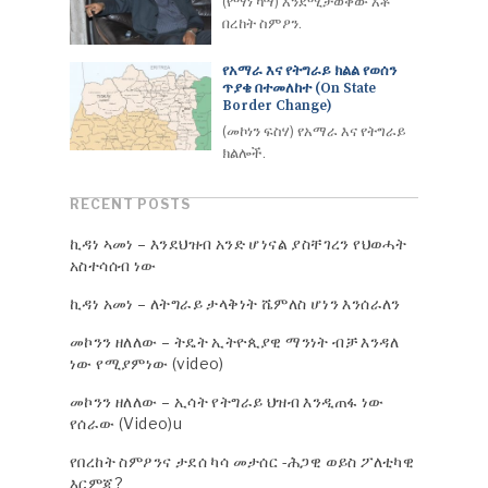
(የማነ ካሣ) እንደሚታወቀው አቶ
በረከት ስምዖን.
የአማራ እና የትግራይ ክልል የወሰን
ጥያቄ በተመለከተ (On State
Border Change)
(መኮነን ፍስሃ) የአማራ እና የትግራይ
ክልሎች.
RECENT POSTS
ኪዳነ ኣመነ – እንደህዝብ አንድ ሆነናል ያስቸገረን የህወሓት
አስተሳሰብ ነው
ኪዳነ አመነ – ለትግራይ ታላቅነት ሼምለስ ሆነን እንሰራለን
መኮንን ዘለለው – ትዴት ኢትዮጲያዊ ማንነት ብቻ እንዳለ
ነው የሚያምነው (video)
መኮንን ዘለለው – ኢሳት የትግራይ ህዝብ እንዲጠፋ ነው
የሰራው (Video)u
የበረከት ስምዖንና ታደሰ ካሳ መታሰር -ሕጋዊ ወይስ ፖለቲካዊ
እርምጃ?