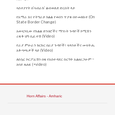
ኣስተያየት በ’ኣብራክ’ ልብወለድ ድርሰት ላይ
የአማራ እና የትግራይ ክልል የወሰን ጥያቄ በተመለከተ (On
State Border Change)
አወዛጋቢው የክልል ድንበሮችና ማንነት ጉዳዮች ኮሚሽን
ረቂቅ ህግ ሲፈተሽ (Video)
የራያ ምሁራን ክርክር በራያ ጉዳዮች፣ ፍላጎቶችና መፍትሔ
አቅጣጫዎች ላይ (Video)
ለስኳር ኮርፖሬሽን በቂ የአስተዳደር ስርዓት አልዘረጋሁም ~
አባይ ጸሐዬ (+video)
Horn Affairs - Amharic