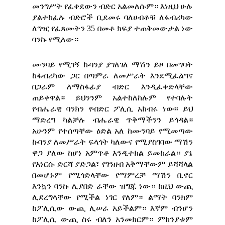
መንግሥት የፈቀደውን ብድር አልመለሱም። እነዚህ ሁሉ
ያልተከፈሉ ብድሮች ቢደመሩ ባለሀብቶቹ ለፋብሪካው
ለግዢ የፈጸሙትን 35 በመቶ ክፍያ ተጠቅመውታል ነው
ባንኩ የሚለው።
ሙንባይ የሚገኝ ኩባንያ ያገለገለ ማሽን ይዞ በመግባት
ከፋብሪካው ጋር በጣምራ ለመሥራት እንደሚፈልግና
በጋራም ለማስፋፊያ ብድር እንዲፈቀድላቸው
ጠይቀዋል። ይህንንም አልተከለከሉም የተባሉት
የብሔራዊ ባንክን የብድር ፖሊሲ አክብሩ ነው፡፡ ይህ
ማድረግ ካልቻሉ ብሔራዊ ጥቅማችንን ይጎዳል።
አሁንም የተሰጣቸው ዕድል አለ ከሙንባይ የሚመጣው
ኩባንያ ለመሥራት ፍላጎት ካለውና የሚያስገባው ማሽን
ዋጋ ያለው ከሆነ አምጥቶ እንዲተክል ይመከራል። ያኔ
የእነርሱ ድርሻ ያድጋል፣ የገንዘብ አቅማቸውም ይሻሻላል
በመሆኑም የሚጎድላቸው የማምረቻ ማሽን ቢኖር
እንኳን ባንኩ ሊያበድ ራቸው ዝግጁ ነው። ከዚህ ውጪ
ሊደረግላቸው የሚችል ነገር የለም። ልማት ባንክም
ከፖሊሲው ውጪ ሊሠራ አይችልም። እኛም ብንሆን
ከፖሊሲ ውጪ ስሩ ብለን አንመክርም። ምክንያቱም