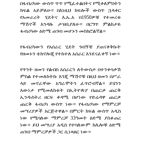
በፋብሪካው ውስጥ ጥጥ የሚፈተልበትና የሚቀለምበትን
ክፍል አይቻለሁ። በእነዚህ ክፍሎች ውስጥ ኋላቀር
የአመራረት ሂደትና እ.ኤ.አ በ1950ዎቹ የተመረቱ
ማሽኖች እንዳሉ ታዝቤያለሁ። በርግጥ ምልከታዬ
ፋብሪካው ዕድሜ ጠገብ መሆኑን መስክሮልኛል።
የፋብሪካውን የአሰራር ሂደት ጎብኝቼ ያጠናቀቅኩት
የዘመኑን ቴክኖሎጂ የተከተለ አሰራር እንደናፈቀኝ ነው።
የጥንት ዘመን የልብስ አሰራርን ለትውስታ በተንቀሳቃሽ
ምስል የተመለከትኩ እንጂ ማሽኖቹ በዚህ ዘመን በሥራ
ላይ መኖራቸው አግራሞትን ፈጥሮብኛል። ይሄንን
እውነታ የሚመለከቱት በኢትዮጵያ በጨርቃ ጨርቅ
ኢንዱስትሪ ዘርፍ ቀዳሚ በሆነው የድሬዳዋ ጨርቃ
ጨርቅ ፋብሪካ ውስጥ ነው። የፋብሪካው የማምረቻ
መሣሪያዎች አርጅተዋል። በምርት ክፍል ውስጥ አዲስ
ነው የሚባለው ማምረቻ 33ዓመት ዕድሜ ያስቆጠረ
ነው። ይህ መሣሪያ አዲስ የተባለውም ከሌሎቹ ዕድሜ
ጠገብ ማምረቻዎች ጋር ሲነጻጸር ነው።