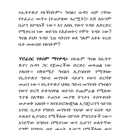
«ኢትዮጵያ የለችበትም። ግብፅና ሱዳን ብቻ ናቸው
የተፈራረ ሙት» (ተጠያቂው አረሟት)። እሽ እሱንም
ቢሆን እየጣሰች ነው። እና እስኪ የውሃ ጉዳይ ለድርድር
የሚቀርብ ነው ወይንስ የሕይወትና የሞት ጉዳይ ነው?
ግብፅ ይህን ጉዳይ ጊዜ ሳትሰጥ ወደ ዓለም አቀፉ ፍርድ
ቤት መውሰድ የለባትም?
ፕሮፈሰር ሃይሰም ማሃዎዲ፡-
በፍጹም ግብፅ ከኢትዮ
ጵያና ሱዳን ጋር የጀመረችው ድርድር መቀጠል ነው
ያለበት። በቅድሚያ ግብፅን ሊያሳስባት የሚገባው
የኢትዮጵያ ግድብ መገንባት ሳይሆን የውሃ ድርሻዋ
መጠን ነው። የኢትዮጵያ ህዳሴ ግድብ መገንባት የግብፅን
የውሃ ድርሻ ይቀንሰዋል ወይንስ ይጨምራል የሚለው
ጥያቄ በአግባቡ ተጠንቶ ሙያዊ ትንታኔ ተሰጥቶበት
መታወቅ አለበት። ከሃይድሮሎጂካል ኢንጂነሪንግ ሳይንስ
አንፃር ሲታይ የግድቡ መገንባት የአባይ ውሃ ፍሰት ላይ
ተጽዕኖ ሊያሳድር የሚችለው በሦስት ምክንያቶች ነው።
አንደኛው ከግድቡ በሚተነው ውሃ ሲሆን፤ ሁለተኛው
ደግሞ ከግድቡ ወደ መሬት ሊሰርግ በሚችለው ውሃ