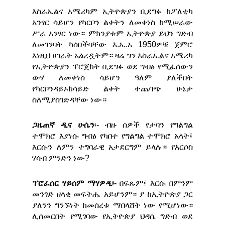
እስራኤልና አሜሪካም ኢትዮጵያን ቢደግፉ ከፖለቲካ
አንፃር ሳይሆን የካርቦን ልቀትን ለመቀነስ ከሚሠራው
ሥራ አንፃር ነው። ምክንያቱም ኢትዮጵያ ይህን ግድብ
ለመገንባት ካሰበችባቸው እ.ኤ.አ 1950ዎቹ ጀምሮ
እነዚህ ሀገራት አልረዷትም። ዛሬ ግን እስራኤልና አሜሪካ
የኢትዮጵያን ፕሮጀክት ቢደግፉ ወደ ግብፅ የሚፈሰውን
ውሃ ለመቀነስ ሳይሆን ዓለም ያለችበት
የካርቦንዳይኦክሳይድ ልቀት ተጨባጭ ሁኔታ
ስለሚያስገድዳቸው ነው።
ጋዜጠኛ ዲና ሁሴን
፡- ብዙ ሰዎች የታባን የግልግል
ተሞክሮ እያነሱ ግብፅ የካበተ የግልግል ተሞክሮ አላት፤
እርሱን ለምን ተግባራዊ አታደርግም ይላሉ። የእርሶስ
ሃሳብ ምንድን ነው?
ፕሮፈሰር ሃይሰም ማሃዎዲ፡-
በፍጹም፤ እርሱ በምንም
መንገድ ዘላቂ መፍትሔ አይሆንም። ያ ከኢትዮጵያ ጋር
ያለንን ግንኙነት ከመሰረቱ ማበላሸት ነው የሚሆነው።
ሊሰመርበት የሚገባው የኢትዮጵያ ህዳሴ ግድብ ወደ