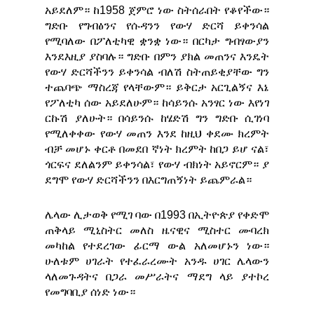
አይደለም። ከ1958 ጀምሮ ነው ስትሰራበት የቆየችው።
ግድቡ የግብፅንና የሱዳንን የውሃ ድርሻ ይቀንሳል
የሚባለው በፖለቲካዊ ቋንቋ ነው። በርካታ ግብፃውያን
እንደእዚያ ያስባሉ። ግድቡ በምን ያክል መጠንና እንዴት
የውሃ ድርሻችንን ይቀንሳል ብለሽ ስትጠይቂያቸው ግን
ተጨባጭ ማስረጃ የላቸውም። ይቅርታ አርጊልኝና እኔ
የፖለቲካ ሰው አይደለሁም። ከሳይንሱ አንፃር ነው እየነገ
ርኩሽ ያለሁት። በሳይንሱ ከሄድሽ ግን ግድቡ ሲገነባ
የሚለቀቀው የውሃ መጠን እንደ ከዚህ ቀደሙ ክረምት
ብቻ መሆኑ ቀርቶ በመደበ ኛነት ክረምት ከበጋ ይሆ ናል፣
ጎርፍና ደለልንም ይቀንሳል፣ የውሃ ብክነት አይኖርም። ያ
ደግሞ የውሃ ድርሻችንን በእርግጠኝነት ይጨምራል።
ሌላው ሊታወቅ የሚገ ባው በ1993 በኢትዮጵያ የቀድሞ
ጠቅላይ ሚኒስትር መለስ ዜናዊና ሚስተር ሙባረክ
መካከል የተደረገው ፊርማ ውል አለመሆኑን ነው።
ሁለቱም ሀገራት የተፈራረሙት አንዱ ሀገር ሌላውን
ላለመጉዳትና በጋራ መሥራትና ማደግ ላይ ያተኮረ
የመግባቢያ ሰነድ ነው።