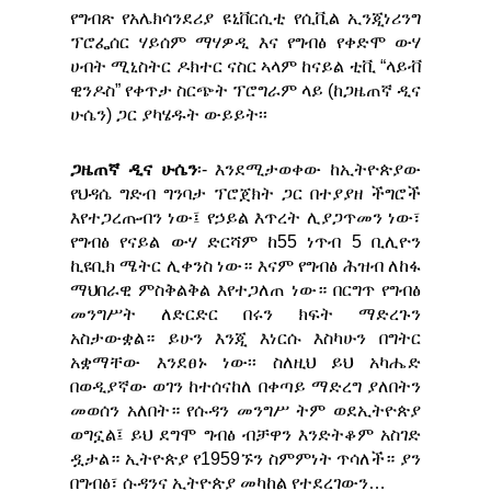
የግብጽ የአሌክሳንደሪያ ዩኒቨርሲቲ የሲቪል ኢንጂነሪንግ
ፕሮፌሰር ሃይሰም ማሃዎዲ እና የግብፅ የቀድሞ ውሃ
ሀብት ሚኒስትር ዶክተር ናስር ኣላም ከናይል ቲቪ “ላይቭ
ዊንዶስ” የቀጥታ ስርጭት ፕሮግራም ላይ (ከጋዜጠኛ ዲና
ሁሴን) ጋር ያካሄዱት ውይይት፡፡
ጋዜጠኛ ዲና ሁሴን
፡- እንደሚታወቀው ከኢትዮጵያው
የህዳሴ ግድብ ግንባታ ፕሮጀክት ጋር በተያያዘ ችግሮች
እየተጋረጡብን ነው፤ የኃይል እጥረት ሊያጋጥመን ነው፣
የግብፅ የናይል ውሃ ድርሻም ከ55 ነጥብ 5 ቢሊዮን
ኪዩቢክ ሜትር ሊቀንስ ነው። እናም የግብፅ ሕዝብ ለከፋ
ማህበራዊ ምስቅልቅል እየተጋለጠ ነው። በርግጥ የግብፅ
መንግሥት ለድርድር በሩን ክፍት ማድረጉን
አስታውቋል። ይሁን እንጂ እነርሱ እስካሁን በግትር
አቋማቸው እንደፀኑ ነው፡፡ ስለዚህ ይህ አካሔድ
በወዲያኛው ወገን ከተሰናከለ በቀጣይ ማድረግ ያለበትን
መወሰን አለበት። የሱዳን መንግሥ ትም ወደኢትዮጵያ
ወግኗል፤ ይህ ደግሞ ግብፅ ብቻዋን እንድትቆም አስገድ
ዷታል። ኢትዮጵያ የ1959ኙን ስምምነት ጥሳለች። ያን
በግብፅ፣ ሱዳንና ኢትዮጵያ መካከል የተደረገውን…