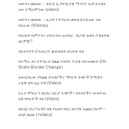
መኮንን ዘለለው – ትዴት ኢትዮጲያዊ ማንነት ብቻ እንዳለ
ነው የሚያምነው (video)
መኮንን ዘለለው – ኢሳት የትግራይ ህዝብ እንዲጠፋ ነው
የሰራው (Video)u
የበረከት ስምዖንና ታደሰ ካሳ መታሰር -ሕጋዊ ወይስ ፖለቲካዊ
እርምጃ?
ኣስተያየት በ’ኣብራክ’ ልብወለድ ድርሰት ላይ
የአማራ እና የትግራይ ክልል የወሰን ጥያቄ በተመለከተ (On
State Border Change)
አወዛጋቢው የክልል ድንበሮችና ማንነት ጉዳዮች ኮሚሽን
ረቂቅ ህግ ሲፈተሽ (Video)
የራያ ምሁራን ክርክር በራያ ጉዳዮች፣ ፍላጎቶችና መፍትሔ
አቅጣጫዎች ላይ (Video)
ለስኳር ኮርፖሬሽን በቂ የአስተዳደር ስርዓት አልዘረጋሁም ~
አባይ ጸሐዬ (+video)