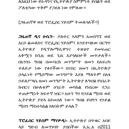
ለእዚህ ነው የሱዳንና የኢትዮጵያ ስምምነት ይበልጥ ወደ
ፖለቲካው ጥቅም ያጋደለ ነው የምለው።
(ጋዜጠኛዋ ወደ ፕሮፌሰር ሃይሰም ትመለሳለች።)
ጋዜጠኛ ዲና ሁሴን
፡- ዶክተር ኣላምን አመስግኜ ወደ
እርሶ ልመለስና ፕሮፌሰር ሃይሰም፤ እንደተባለው በርግጥ
ኢትዮጵያ የዲፕሎማሲዋንና ተጽዕኖ የመፍጠር
አቅሟን ከጊዜ ወደ ጊዜ እያጎለበተች መጥታለች።
በአንፃሩ ግብፅ በሙባረክ መንግሥት ዘመን ከአፍሪካ
ተለይታ ነው የቆየችው። በናስር ዘመን በኢትዮጵያ
ኃላፊነት የሚሰማው መንግሥት እያለ ማለትም በአፄ
ኃይለሥላሴ ዘመነ መንግሥት ኢትዮጵያ ለግብፅ የነበራት
ክብርና በሁለቱም ሀገራት መካከል የነበረው የጋራ
ተጠቃሚነት ከፍተኛ ነበር። አሁን ግን የኃይል ሚዛኑ ወደ
ኢትዮጵያ ያደላ እየመሰለ ነው። ግብፅ ይህንን የኃይል
ሚዛን ማስተካከል የለባትም ይላሉ?
ፕሮፈሰር ሃይሰም ማሃዎዲ፡-
ኢትዮጵያ በጥቁር አባይ
ላይ ግድብ ለመገንባት ያሰበችው እ.ኤ.አ በ2011