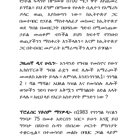
የኃይል ፍላጎት በየዓመቱ በ700 ሜጋ ዋት እየጨመረ
ይገኛል። ይህ ደግም በየዓመቱ የሁለት ቢሊዮን የአሜሪካ
ዶላር ወጪ እያስወጣን ነው። ከኢትዮጵያ ጋር
በመተባበር የኃይል ማስተላለፊያ መስመር ከኢትዮጵያ
ወደ ግብፅ በመዘርጋት በህዳሴው ግድብ በሚመነጨው
ኃይል መጠቀም ብንችል ይህን ከፍተኛ የገንዘብ
ወጪያችንን ማስቀረት እንችላለን። እናም ከኢትዮጵያ
ጋር በትብብር መሥራት አማራጫችን ሊሆን ይገባል።
ጋዜጠኛ ዲና ሁሴን
፡- አንዳንድ የግብፅ የመስኖና የውሃ
ኤክስፐርቶች ግብፅ ፊቷን ወደ ሌሎች አማራጮች
መመለስ አለባት ይላሉ። ለምሳሌ እንደነጎንገሌ1፣ ጎንግል
2 ፣ ሻል ማሻል፣ አህለል ካዝል እና የመሳሰሉ ሌሎች
ወንዞችን ገድባ የውሃ አቅሟን የማጎልበት ዕድል አላት
ይላሉ። እዚህ ላይ የእርሶ አስተያየት ምንድን ነው ?
ፕሮፈሰር ሃይሰም ማሃዎዲ፡-
በ1983 የጎንግል ካናልን
ግንባታ 75 በመቶ አድርሰን ነበር። ይሁን እንጂ ይህ
ግንባታ በደቡብ ሱዳን በነበረው ጦርነት ምክንያት
ተቋርጧል። በተመሳሳይ መልኩ በባህር ጋባል ላይም