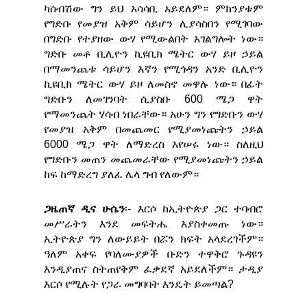
ካሰብሽው ግን ይህ አሳሳቢ አይደለም። ምክንያቱም
የግድቡ የመያዝ አቅም ሳይሆን ሊያሳስበን የሚገባው
በግድቡ የተያዘው ውሃ የሚውልበት አገልግሎት ነው።
ግድቡ መቶ ቢሊዮን ኪዩቢክ ሜትር ውሃ ይዞ ኃይል
በማመንጨቱ ሳይሆን እኛን የሚጎዳን አንድ ቢሊዮን
ኪዩቢክ ሜትር ውሃ ይዞ ለመስኖ መዋሉ ነው። በፊት
ግድቡን ለመገንባት ሲያስቡ 600 ሜጋ ዋት
የማመንጨት ሃሳብ ነበራቸው። አሁን ግን የግድቡን ውሃ
የመያዝ አቅም በመጨመር የሚያመነጩትን ኃይል
6000 ሜጋ ዋት ለማድረስ እየሠሩ ነው። ስለዚህ
የግድቡን መጠን መጨመራቸው የሚያመነጩትን ኃይል
ከፍ ከማድረግ ያለፈ ሌላ ግብ የለውም።
ጋዜጠኛ ዲና ሁሴን
፡- እርሶ ከኢትዮጵያ ጋር ተባብሮ
መሥራትን እንደ መፍትሔ እያስቀመጡ ነው።
ኢትዮጵያ ግን ለውይይት በሯን ክፍት አላደረገችም።
ዓለም አቀፍ የባለሙያዎች ቡድን ተዋቅሮ ጉዳዩን
እንዲያጠና ስትጠየቅም ፈቃደኛ አይደለችም። ታዲያ
እርሶ የሚሉት የጋራ መግባባት እንዴት ይመጣል?