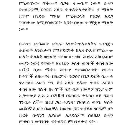
የሚወሰነው ጥቅሙና ስጋቱ ተመዝኖ ነው። ሱዳን
በተደጋጋሚ በጎርፍ አደጋ ትጥለቀለቃለች። ያ ማለት
ደግሞ በግድቡ ግንባታ የሚቀርላት የጎርፍ አደጋ
ግንባታው ከሚያሳድርባት ስጋት በልጦ ተገኝቷል ማለት
ነው።
ሱዳንን በየዓመቱ በጎርፍ እንድትጥለቀለቅና የዜጎቿን
ሕይወት እንድታጣ የሚያደርጓት ከኢትዮጵያ የሚመጡ
ሁለት ትላልቅ ወንዞች ናቸው። ጥቁር አባይና አክባራ(ባሮ
መሆኑ ነው) ናቸው። እነዚህን ሁለት ወንዞች ተከትለው
በ700 ኪሎ ሜትር ውስጥ የተመሰረቱት የሱዳን
ከተሞች ለዘመናት በክረምት ጎርፍና በበጋ ድርቅ ሲመቱ
ኖረዋል። አሁን ግን ይህ አደጋ ያለው ጥቁር አባይን
ተከትለው ባሉት ከተሞች ላይ ብቻ ነው። ምክንያ ቱም
ኢትዮጵያ እ.ኤ.አ በ2009 በአክባራ ተፋሰስ ላይ ግድብ
ገንብታ ለች። ከዚህ ጋር ተያይዞ የአክባራ ወንዝ ፍሰት
መደበኛ ሊሆን በመቻሉ ከወንዙ ጋር ተያይዞ ጎርፍም ሆነ
ድርቅ ሱዳንን እያጠቃ አይደለም። ስለዚህ ሱዳን
የግድቡን መገንባት ብትደግፍ ምክንያታዊ ናት።