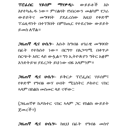
ፕሮፈሰር ሃይሰም ማሃዎዲ፡-
ውይይቶች እኮ
እየተካሔዱ ነው። ምናልባት የነበረውን መልካም የጋራ
ውይይትና መግባባት ያደፈረሰው እዚህ የቀድሞ
ፕሬዚዳንት በተገኙበት በምስጢር የተደረገው ውይይት
ይመስ ለኛል።
ጋዜጠኛ ዲና ሁሴን
፡- እሱኮ ከግብፅ ሀገራዊ መግባባት
በፊት የተከሰተ ነው። በርግጥ በአጋጣሚ በቀጥታ
ስርጭት አየር ላይ ውሏል። ግን ኢትዮጵያን ግትር አቋም
እንድትይዝ ያደረጋት ይህ ነው ብዬ አላምንም።
ጋዜጠኛ ዲና ሁሴን
፡- ይቅርታ ፕሮፌሰር ሃይሰም፤
የቀድሞ የግብፅ ውሃ ሀብት ሚኒስትር ዶክተር ናስር
ኣላም በስልክ መስመር ላይ ናቸው::
(ጋዜጠኛዋ ከዶክተር ናስር ኣላም ጋር የስልክ ውይይት
ጀመረች።)
ጋዜጠኛ ዲና ሁሴን፡-
ከዚህ በፊት የግብፅ መስኖ