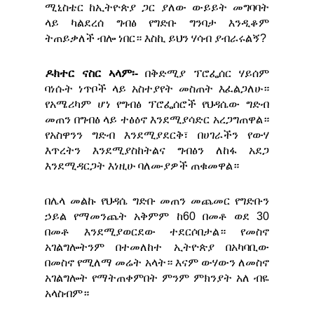
ሚኒስቴር ከኢትዮጵያ ጋር ያለው ውይይት መግባባት
ላይ ካልደረሰ ግብፅ የግድቡ ግንባታ እንዲቆም
ትጠይቃለች ብሎ ነበር። እስኪ ይህን ሃሳብ ያብራሩልኝ?
ዶክተር ናስር ኣላም፡-
በቅድሚያ ፕሮፌሰር ሃይሰም
ባነሱት ነጥቦች ላይ አስተያየት መስጠት እፈልጋለሁ።
የአሜሪካም ሆነ የግብፅ ፕሮፌሰሮች የህዳሴው ግድብ
መጠን በግብፅ ላይ ተፅዕኖ እንደሚያሳድር አረጋግጠዋል።
የአስዋንን ግድብ እንደሚያደርቅ፣ በሀገራችን የውሃ
እጥረትን እንደሚያስከትልና ግብፅን ለከፋ አደጋ
እንደሚዳርጋት እነዚሁ ባለሙያዎች ጠቁመዋል።
በሌላ መልኩ የህዳሴ ግድቡ መጠን መጨመር የግድቡን
ኃይል የማመንጨት አቅምም ከ60 በመቶ ወደ 30
በመቶ እንደሚያወርደው ተደርሶበታል። የመስኖ
አገልግሎትንም በተመለከተ ኢትዮጵያ በአካባቢው
በመስኖ የሚለማ መሬት አላት። እናም ውሃውን ለመስኖ
አገልግሎት የማትጠቀምበት ምንም ምክንያት አለ ብዬ
አላስብም።