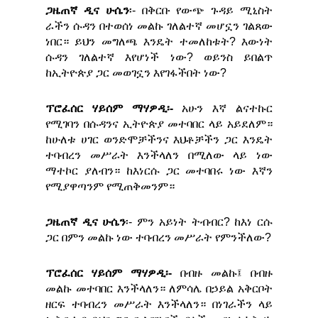
ጋዜጠኛ ዲና ሁሴን
፡- በቅርቡ የውጭ ጉዳይ ሚኒስት
ራችን ሱዳን በተወሰነ መልኩ ገለልተኛ መሆኗን ገልጸው
ነበር። ይህን መግለጫ እንዴት ተመለከቱት? እውነት
ሱዳን ገለልተኛ እየሆነች ነው? ወይንስ ይበልጥ
ከኢትዮጵያ ጋር መወገኗን እየገፋችበት ነው?
ፕሮፈሰር ሃይሰም ማሃዎዲ፡-
አሁን እኛ ልናተኩር
የሚገባን በሱዳንና ኢትዮጵያ መተባበር ላይ አይደለም።
ከሁለቱ ሀገር ወንድሞቻችንና እህቶቻችን ጋር እንዴት
ተባብረን መሥራት እንችላለን በሚለው ላይ ነው
ማተኮር ያለብን። ከእነርሱ ጋር መተባበሩ ነው እኛን
የሚያዋጣንም የሚጠቅመንም።
ጋዜጠኛ ዲና ሁሴን
፡- ምን አይነት ትብብር? ከእነ ርሱ
ጋር በምን መልኩ ነው ተባብረን መሥራት የምንችለው?
ፕሮፈሰር ሃይሰም ማሃዎዲ፡-
በብዙ መልኩ፤ በብዙ
መልኩ መተባበር እንችላለን። ለምሳሌ በኃይል አቅርቦት
ዘርፍ ተባብረን መሥራት እንችላለን። በነገራችን ላይ