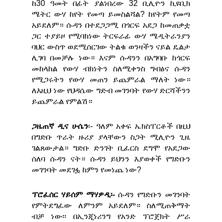
ከ30 ዓመት በፊት ያልነበረው 32 ቢሊዮን ኪዩቢክ
ሜትር ውሃ ከየት የመጣ ይመስልሻል? ከየትም የመጣ
አይደለም። ሱዳን በተደጋጋሚ በጎርፍ አደጋ ከመጠቃቷ
ጋር ተያይዞ የሚባክነው ትርፍራፊ ውሃ ሜዲትራንያን
ባህር ውስጥ ወደሚሰርገው ትልቁ ወንዛችን ናይል ዴልታ
ሊገባ በመቻሉ ነው። እናም ሱዳንን በአግባቡ ከጎርፍ
መከላከል የውሃ ብክነትን ስለሚቀንስ ግብፅና ሱዳን
የሚጋሩትን የውሃ መጠን ይጨምራል ማለት ነው።
ለእዚህ ነው የህዳሴው ግድብ መገንባት የውሃ ድርሻችንን
ይጨምራል የምልሽ።
ጋዜጠኛ ዲና ሁሴን
፡- ዓለም አቀፍ ኤክስፐርቶች በዚህ
በግድቡ ጥራት ዙሪያ ያላቸውን ስጋት ሚሊዮን ጊዜ
ገልጸውታል። ግድቡ ድንገት ቢፈርስ ደግሞ የአደጋው
ሰለባ ሱዳን ናት። ሱዳን ይህንን እያወቀች የግድቡን
መገንባት መደገፏ ከምን የመነጨ ነው?
ፕሮፈሰር ሃይሰም ማሃዎዲ፡-
ሱዳን የግድቡን መገንባት
የምትደግፈው ለምንም አይደለም። ስለሚጠቅማት
ብቻ ነው፡፡ በኢንጂነሪንግ የአንድ ፕሮጀክት ሥራ