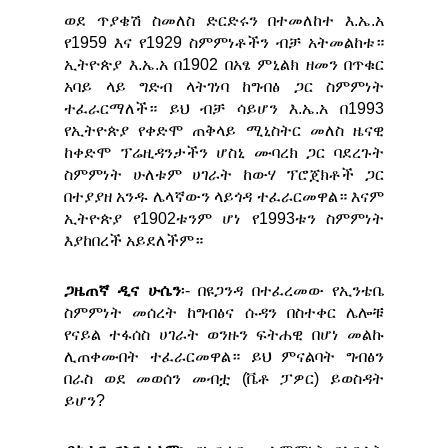
ወደ ጥያቄሽ ስመለስ ድርድሩን በተመለከተ እ.ኤ.አ
የ1959 እና የ1929 ስምምነቶችን ብቻ አትመልከቱ።
ኢትዮጵያ እ.ኤ.አ በ1902 በአፄ ምኒልክ ዘመን በጥቁር
አባይ ላይ ግድብ ላትገነባ ከግብፅ ጋር ስምምነት
ተፈራርማለች። ይህ ብቻ ሳይሆን እ.ኤ.አ በ1993
የኢትዮጵያ የቀድሞ ጠቅላይ ሚኒስትር መለስ ዜናዊ
ከቀድሞ ፕሬዚዳንታችን ሆስኒ ሙባረክ ጋር ባደረጉት
ስምምነት ሁለቱም ሀገራት ከውሃ ፕሮጀክቶች ጋር
በተያያዘ አንዱ ሌላኛውን ላይጎዳ ተፈራርመዋል። እናም
ኢትዮጵያ የ1902ቱንም ሆነ የ1993ቱን ስምምነት
እያከበረች አይደለችም።
ጋዜጠኛ ዲና ሁሴን
፡- በዩጋንዳ በተፈረመው የኢንቴቤ
ስምምነት መሰረት ከግብፅና ሱዳን በስተቀር ሌሎቹ
የናይል ተፋሰስ ሀገራት ወንዙን ፍትሐዊ በሆነ መልኩ
ሊጠቀሙበት ተፈራርመዋል። ይህ ምናልባት ግብፅን
በራስ ወደ መወሰን መብቷ (ቬቶ ፓዎር) ይወስዳት
ይሆን?