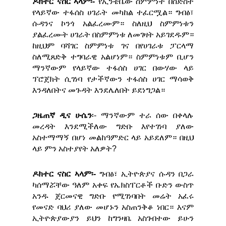
ዶክተር ናስር ኣላም፡-
የኢንቴቤው ስምምነት በስድስት
የላይኛው ተፋሰስ ሀገራት መካከል ተፈርሟል። ግብፅ፣
ሱዳንና ኮንጎ አልፈረሙም። ስለዚህ ስምምነቱን
ያልፈረሙት ሀገራት በስምምነቱ ለመገዛት አይገደዱም።
ከዚህም ባሻገር ስምምነቱ ገና በየሀገራቱ ፓርላማ
ስለሚጸድቅ ተግባራዊ አልሆነም። ስምምነቱም ቢሆን
ማንኛውም የላይኛው ተፋሰስ ሀገር በውሃው ላይ
ፕሮጀክት ሲገነባ የታችኛውን ተፋሰስ ሀገር ማሳወቅ
እንዳለበትና መጉዳት እንደሌለበት ይደነግጋል።
ጋዜጠኛ ዲና ሁሴን
፡- ማንኛውም ተራ ሰው በቀላሉ
መረዳት እንደሚችለው ግድቡ እየተገነባ ያለው
አስተማማኝ በሆነ መልከዓምድር ላይ አይደለም። በዚህ
ላይ ምን አስተያየት አለዎት?
ዶክተር ናስር ኣላም፡-
ግብፅ፣ ኢትዮጵያና ሱዳን በጋራ
ካሰማሯቸው ዓለም አቀፍ የኤክስፐርቶች ቡድን ውስጥ
አንዱ ጀርመናዊ ግድቡ የሚገነባበት መሬት አፈሩ
የመናድ ባህሪ ያለው መሆኑን አስጠንቅቆ ነበር። እናም
ኢትዮጵያውያን ይህን ከግንዛቤ አስገብተው ይሁን