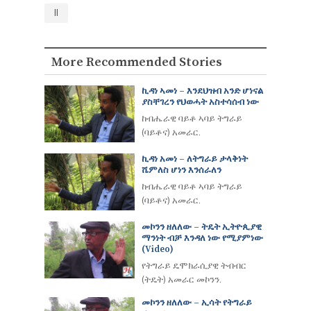
ll
More Recommended Stories
ኪዳነ ኣመነ – እንደህዝብ አንድ ሆነናል
ያስቸገረን የህወሓት አስተሳሰብ ነው
ከብሔራዊ ባይቶ ኣባይ ትግራይ
(ባይቶና) አመራር.
ኪዳነ አመነ – ለትግራይ ታላቅነት
ሼምለስ ሆነን እንሰራለን
ከብሔራዊ ባይቶ ኣባይ ትግራይ
(ባይቶና) አመራር.
መኮንን ዘለለው – ትዴት ኢትዮጲያዊ
ማንነት ብቻ እንዳለ ነው የሚያምነው
(video)
የትግራይ ዴሞክራሲያዊ ትብብር
(ትዴት) አመራር መኮንን.
መኮንን ዘለለው – ኢሳት የትግራይ