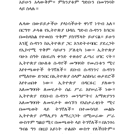
አይሁን አላውቅም። ምክንያቱም ግድቡን በመገንባት
ላይ ስላሉ።
ሌላው በውይይታችሁ ያላነሳችሁት ዋነኛ ነጥብ አለ።
በርግጥ ታላቁ የኢትዮጵያ ህዳሴ ግድብ ሱዳንን ከጎርፍ
በመከላከል የተወሰነ ጥቅም ያስገኝላት ይሆናል። ይሁን
እንጂ ሱዳንን ከኢትዮጵያ ጋር እንድትተባበር ያደረጋት
የኢኮኖሚ ጥቅም ሳይሆን ፖለቲካ ነው። ኢትዮጵያ
ባሁኑ ሰዓት በአፍሪካ ቀንድ ተጽዕኖ ፈጣሪ ሀገር ናት።
ኢትዮጵያ በሁለቱ ሱዳኖች መግባባት የመሪነቱን ሚና
እየተጫወተች ትገኛለች። ደቡብ ሱዳንንና ሱዳንን
የሚለየው ድንበር በኢትዮጵያ ሰላም አስከባሪ ወታደሮች
እየተጠበቀ ነው። ኢትዮጵያ በዳርፉር ያለውን
አለመግባባት ለመፍታት ሰፊ ሥራ እየሠራች ነው።
ኢትዮጵያ የደቡብ ሱዳንን መንግሥትና አማጽያንን
አለመግባባት ለመፍታት ወሳኙን የአስታራቂነት ሚና
በመጫወት ላይ ትገኛለች። በተመሳሳይ መልኩ
ኢትዮጵያ ሶማሊያን ለማረጋጋት በሚሠራው ሥራ
ውስጥም ግልህ ሚና በመጫወት ላይ ትገኛለች። በአንፃሩ
ግብፅ ግን በዚህ አይነት ተልዕኮ ውስጥ የለችበትም።