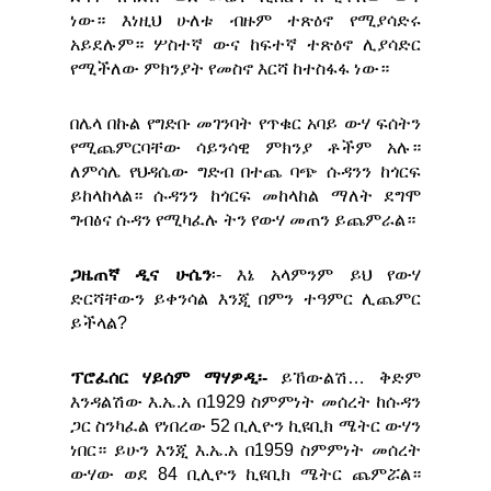
ነው። እነዚህ ሁለቱ ብዙም ተጽዕኖ የሚያሳድሩ
አይደሉም። ሦስተኛ ውና ከፍተኛ ተጽዕኖ ሊያሳድር
የሚችለው ምክንያት የመስኖ እርሻ ከተስፋፋ ነው።
በሌላ በኩል የግድቡ መገንባት የጥቁር አባይ ውሃ ፍሰትን
የሚጨምርባቸው ሳይንሳዊ ምክንያ ቶችም አሉ።
ለምሳሌ የህዳሴው ግድብ በተጨ ባጭ ሱዳንን ከጎርፍ
ይከላከላል። ሱዳንን ከጎርፍ መከላከል ማለት ደግሞ
ግብፅና ሱዳን የሚካፈሉ ትን የውሃ መጠን ይጨምራል።
ጋዜጠኛ ዲና ሁሴን
፡- እኔ አላምንም ይህ የውሃ
ድርሻቸውን ይቀንሳል እንጂ በምን ተዓምር ሊጨምር
ይችላል?
ፕሮፈሰር ሃይሰም ማሃዎዲ፡-
ይኸውልሽ… ቅድም
እንዳልሽው እ.ኤ.አ በ1929 ስምምነት መሰረት ከሱዳን
ጋር ስንካፈል የነበረው 52 ቢሊዮን ኪዩቢክ ሜትር ውሃን
ነበር። ይሁን እንጂ እ.ኤ.አ በ1959 ስምምነት መሰረት
ውሃው ወደ 84 ቢሊዮን ኪዩቢክ ሜትር ጨምሯል።