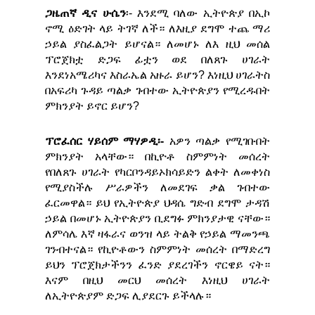
ጋዜጠኛ ዲና ሁሴን
፡- እንደሚ ባለው ኢትዮጵያ በኢኮ
ኖሚ ዕድገት ላይ ትገኛ ለች። ለእዚያ ደግሞ ተጨ ማሪ
ኃይል ያስፈልጋት ይሆናል። ለመሆኑ ለእ ዚህ መሰል
ፕሮጀክቷ ድጋፍ ፊቷን ወደ በለጸጉ ሀገራት
እንደነአሜሪካና እስራኤል አዙራ ይሆን? እነዚህ ሀገራትስ
በአፍሪካ ጉዳይ ጣልቃ ገብተው ኢትዮጵያን የሚረዱበት
ምክንያት ይኖር ይሆን?
ፕሮፈሰር ሃይሰም ማሃዎዲ፡-
አዎን ጣልቃ የሚገቡበት
ምክንያት አላቸው። በኪዮቶ ስምምነት መሰረት
የበለጸጉ ሀገራት የካርቦንዳይኦክሳይድን ልቀት ለመቀነስ
የሚያስችሉ ሥራዎችን ለመደገፍ ቃል ገብተው
ፈርመዋል። ይህ የኢትዮጵያ ህዳሴ ግድብ ደግሞ ታዳሽ
ኃይል በመሆኑ ኢትዮጵያን ቢደግፉ ምክንያታዊ ናቸው።
ለምሳሌ እኛ ዛፋራና ወንዝ ላይ ትልቅ የኃይል ማመንጫ
ገንብተናል። የኪዮቶውን ስምምነት መሰረት በማድረግ
ይህን ፕሮጀክታችንን ፈንድ ያደረገችን ኖርዌይ ናት።
እናም በዚህ መርህ መሰረት እነዚህ ሀገራት
ለኢትዮጵያም ድጋፍ ሊያደርጉ ይችላሉ።