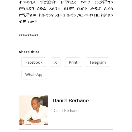
ተመሳሳይ ፕሮጀክት በማካሄድ የውሃ ድርሻችንን
የማሳደግ ዕድል አለን። ይህም ቢሆን ታዲያ ሊሳካ
የሚችለው ከሱዳንና ደቡብ ሱዳን ጋር መተባበር ከቻልን
ብቻ ነው።
***********
Share this:
Facebook
X
Print
Telegram
WhatsApp
Daniel Berhane
Daniel Berhane