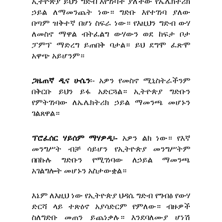
ኢትዮጵያ ይህን ግድብ እየገነባች ያለችው የኤሌክትሪክ
ኃይል ለማመንጨት ነው። ግድቡ እየተገነባ ያለው
በጣም ዝቅተኛ በሆነ ስፍራ ነው። የእዚህን ግድብ ውሃ
ለመስኖ ማዋል ብትፈልግ ውሃውን ወደ ከፍታ ቦታ
ፓምፕ ማድረግ ይጠበቅ ባታል። ይህ ደግሞ ፈጽሞ
አዋጭ አይሆንም።
ጋዜጠኛ ዲና ሁሴን
፡- አዎን የመስኖ ሚኒስትራችንም
በቅርቡ ይህን ይፋ አድርጓል። ኢትዮጵያ ግድቡን
የምትገነባው ለኤሌክትሪክ ኃይል ማመንጫ መሆኑን
ገልጸዋል።
ፕሮፈሰር ሃይሰም ማሃዎዲ፡-
አዎን ልክ ነው። የእኛ
መንግሥት ብቻ ሳይሆን የኢትዮጵያ መንግሥትም
በበኩሉ ግድቡን የሚገነባው ለኃይል ማመንጫ
አገልግሎት መሆኑን አስታውቋል።
እኔም ለእዚህ ነው የኢትዮጵያ ህዳሴ ግድብ የግብፅ የውሃ
ድርሻ ላይ ተጽዕኖ አያሳድርም የምለው። ብዙዎች
ስለግድቡ መጠን ይጨነቃሉ። እንደባለሙያ ሆነሽ