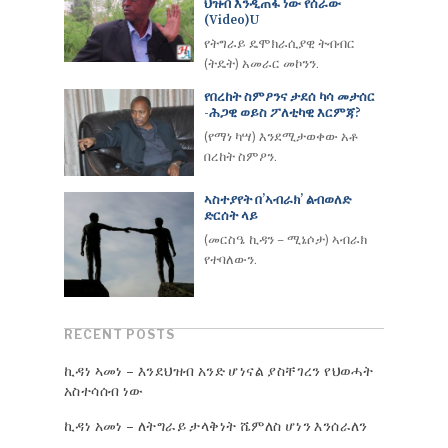
ህዝብ እንዲጠፋ ነው የሰራው
(Video)u
የትግራይ ዴሞክራሲያዊ ትብብር
(ትዴት) አመራር መኮንን.
የበረከት ስምዖንና ታደሰ ካሳ መታሰር
-ሕጋዊ ወይስ ፖለቲካዊ እርምጃ?
(የማነ ካሣ) እንደሚታወቀው አቶ
በረከት ስምዖን.
ኣስተያየት በ’ኣብራክ’ ልብወለድ
ድርሰት ላይ
(መርስዔ ኪዳን – ሚኔሶታ) ኣብራክ
የተባለውን.
RECENT POSTS
ኪዳነ ኣመነ – እንደህዝብ አንድ ሆነናል ያስቸገረን የህወሓት
አስተሳሰብ ነው
ኪዳነ አመነ – ለትግራይ ታላቅነት ሼምለስ ሆነን እንሰራለን