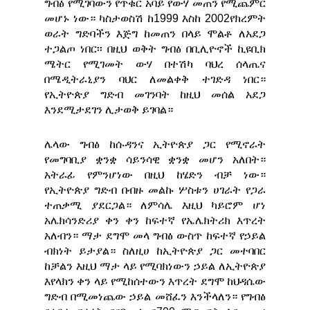
ግብፅ የሚገባውን የጥቁር አባይ የውሃ መጠን የሚጨምር
መሆኑ ነው። ካስታወስሽ ከ1999 እስከ 2002የክረምት
ወራት ግድባችን እጅግ ከመጠን በላይ ሞልቶ ለአደጋ
ተጋልጦ ነበር፡፡ በዚህ ወቅት ግብፅ በቢሊዮኖች ኪዩቢክ
ሜትር የሚገመት ውሃ በተሽካ ባህረ ሰላጤና
በሜዲትራኒያን ባህር ለመልቀቅ ተገድዳ ነበር።
የኢትዮጵያ ግድብ መገንባት ከዚህ መሰል አደጋ
እንደሚታደገን ሊታወቅ ይገባል።
ሌላው ግብፅ ከሱዳንና ኢትዮጵያ ጋር የሚኖራት
የመግባቢያ ቋንቋ ሳይንሳዊ ቋንቋ መሆን አለበት።
አትራፊ የምንሆነው በዚህ ከሄድን ብቻ ነው።
የኢትዮጵያ ግድብ በብዙ መልኩ ሦስቱን ሀገራት የጋራ
ተጠቃሚ ያደርጋል። ለምሳሌ እዚህ ካይሮም ሆነ
አሌክሳንድሪያ ቀን ቀን ከፍተኛ የኤሌክትሪክ እጥረት
አለብን። ማታ ደግሞ መላ ግብፅ ውስጥ ከፍተኛ የኃይል
ብክነት ይታያል። ስለዚሀ ከኢትዮጵያ ጋር መተባበር
ከቻልን እዚህ ማታ ላይ የሚባክነውን ኃይል ለኢትዮጵያ
እየላክን ቀን ላይ የሚከሰተውን እጥረት ደግሞ ከህዳሴው
ግድብ በሚመነጨው ኃይል መሸፈን እንችላለን። የግብፅ