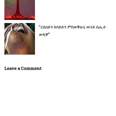
“ርእሰይን ክሳደይን ምስወቕዑኒ ውነይ ስሒተ
ወዲቐ”
Leave a Comment