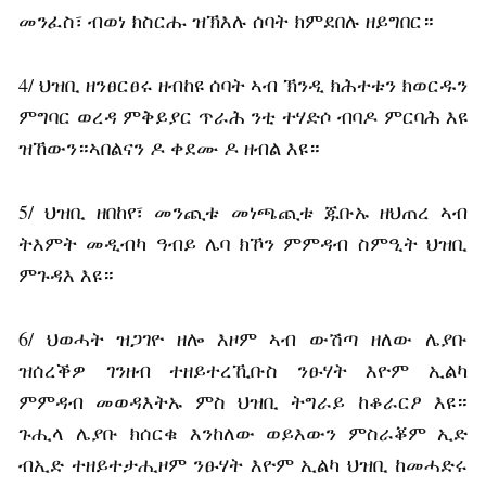
መንፈስ፣ ብወነ ክስርሑ ዝኽእሉ ሰባት ክምደበሉ ዘይግበር።
4/ ህዝቢ ዘንፀርፀሩ ዘብከዩ ሰባት ኣብ ኽንዲ ክሕተቱን ክወርዱን
ምግባር ወረዳ ምቅይያር ጥራሕ ንቲ ተሃድሶ ብባዶ ምርባሕ እዩ
ዝኸውን።ኣበልናን ዶ ቀደሙ ዶ ዘብል እዩ።
5/ ህዝቢ ዘበከየ፣ መንጪቱ መነጫጪቱ ጁቡኡ ዘህጠረ ኣብ
ትእምት መዲብካ ዓብይ ሌባ ክኾን ምምዳብ ስምዒት ህዝቢ
ምጉዳእ እዩ።
6/ ህወሓት ዝጋገዮ ዘሎ እዞም ኣብ ውሽጣ ዘለው ሌያቡ
ዝሰረቕዎ ገንዘብ ተዘይተረኺቡስ ንፁሃት እዮም ኢልካ
ምምዳብ መወዳእትኡ ምስ ህዝቢ ትግራይ ከቆራርፆ እዩ።
ጉሒላ ሌያቡ ክሰርቁ እንከለው ወይእውን ምስራቖም ኢድ
ብኢድ ተዘይተታሒዞም ንፁሃት እዮም ኢልካ ህዝቢ ከመሓድሩ