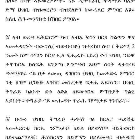
ዘለው ሰባት ኣይመረፆምን። ናይ ዲሞክራሲ ቀዳማይ ባእታ
ድማ ህዝቢ ብዝመረፆን ብዝደለዮን ክመሓደር ምግባር እዩ።
ስለዚ ሕገ-መንግስቲ ክኽበር ይግባእ።
2/ ኣብ ወረዳ ኣሕፎሮም ካብ ኣብኡ ፍስሃ በርሀ ስልጣን ዋና
ኣመሓዳርነት ብውርሲ( ብውህብቶ) ዝተረከበ ሰብ ( ቅድሚ 2
ዓመት ከም ሰሜን ኮርያ ኢለ ፂሒፈዮ ኔይረ) ናብ ህዝቢ ዓድዋ
ተሞክርኡ ከስፍሕ ደጊምካ ምምዳብ እዞም ሰባት ዳተባረዩ
ዳተቐያየሩ ናይ ቦታ ለውጢ ዳገበርካ ህዝቢ ከመሓድሩ ምግባር
ንቲ ፀገም ዘጋድድ እንበር መሰረታዊ ፍታሕ ኣይኮነን። ህዝቢ
ትግራይ ካልኦት ደቁ ዕድል ዘይውሃበሉ ምኽንያት ግልፂ
ኣይኮነን። ትግራይ ናይ ውሑዳት ጥራሕ ንምንታይ ንገብራ?።
3/ ቡሱሩ ህዝቢ ትግራይ ሓዱሽ ገፅ ክርኢ፣ ሓደሽቲ
ኣመሓደርቲ ክርኢ ንምንታይ ዕድል ዘይወሃቦ። ብኔትወርክ
ዘይተጨማለቑ፣ ሕሽክርናን ክድምናን ዘይለመዱ፣ ብሓዱሽ