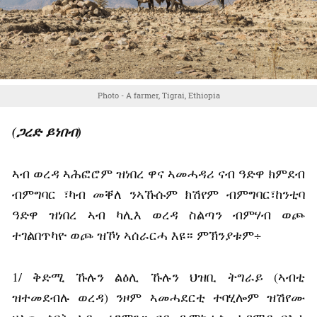
Photo - A farmer, Tigrai, Ethiopia
(ጋረድ ይነበብ)
ኣብ ወረዳ ኣሕፎሮም ዝነበረ ዋና ኣመሓዳሪ ናብ ዓድዋ ክምደብ
ብምግባር ፣ካብ መቐለ ንኣኹሱም ክሽየም ብምግባር፣ከንቲባ
ዓድዋ ዝነበረ ኣብ ካሊእ ወረዳ ስልጣን ብምሃብ ወጮ
ተገልበጥካዮ ወጮ ዝኾነ ኣሰራርሓ እዩ። ምኽንያቱም÷
1/ ቅድሚ ኹሉን ልዕሊ ኹሉን ህዝቢ ትግራይ (ኣብቲ
ዝተመደብሉ ወረዳ) ንዞም ኣመሓደርቲ ተባሂሎም ዝሽየሙ