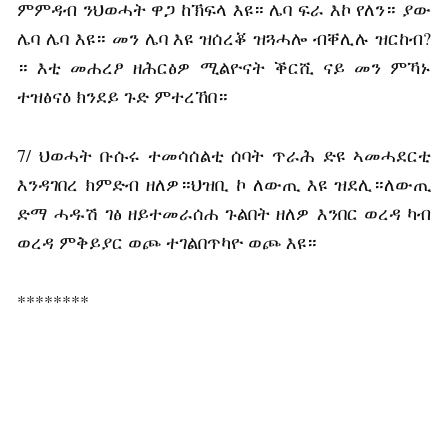
ምምዳብ ንህወሓት ዋጋ ከኽፍላ እዩ። ሌባ ፍራ እኮ የለን። ያው
ሌባ ሌባ እዩ። መን ሌባ እዩ ዝሰረቖ ዝጓሓሎ ብቐሊሉ ዝርከብ?
። እቲ መሐረፆ ዘሕርፅዎ ሚልዮናት ቕርሺ ናይ መን ምኻኑ
ተዝፅናዕ ክንደይ ጉድ ምተረኸበ።
7/ ህወሓት ቡሱሩ ተመሳሰልቲ ሰባት ጥራሕ ድዩ ኣመሓደርቲ
እንዳገበረ ክምድብ ዘለዎ።ህዝቢ ኮ ለውጢ እዩ ዝደሊ።ለውጢ
ድማ ሓዱሽ ገፅ ዘይተመራሰሐ ጉልበት ዘለዎ እንበር ወረዳ ካብ
ወረዳ ምቅይያር ወጮ ተገልበጥካዮ ወጮ እዩ።
********