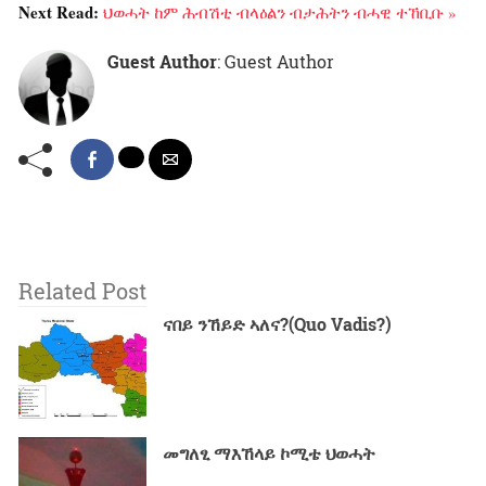
Next Read:
ህወሓት ከም ሕብሽቲ ብላዕልን ብታሕትን ብሓዊ ተኸቢቡ »
Guest Author
: Guest Author
Related Post
ናበይ ንኸይድ ኣለና?(Quo Vadis?)
መግለፂ ማእኸላይ ኮሚቴ ህወሓት