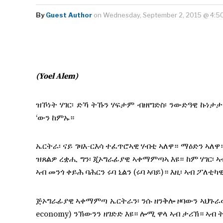
By
Guest Author
on Wednesday, September 2, 2015 @ 4:5
(Yoel Alem)
ዝኾነት ሃገር፡ ድኻ ትኹን ሃፍታም ብዘየገድስ፡ ንውድዓዊ ኩነታ
‘ውን ከምኡ።
ኤርትራ፡ ናይ ገዛእ-ርእሳ ተፈጥሮኣዊ ሃብቲ ኣለዋ። ማዕድን ኣለ
ዝጸልዎ ረቋሒ ግን፡ ጂኦግራፊያዊ ኣቀማምጣኣ እዩ። ከም ሃገር፡ 
ኣብ መንጎ ቀይሕ ባሕርን ሩባ ኒልን (ሩባ ኣባይ)። እዚ፡ ኣብ ፖለ
ጅኦግራፊያዊ ኣቀማምጣ ኤርትራን፡ ንሱ ዘንቅሎ ዞባውን ኣህጉራው
economy) ንኽውንን ዘገድድ እዩ። ሎሚ ዋላ ኣብ ታሪኽ። ኣብ