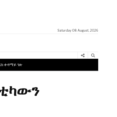
Saturday 08 August, 2026
ርስ ቀዳማይ ገጽ
ለቲካውን