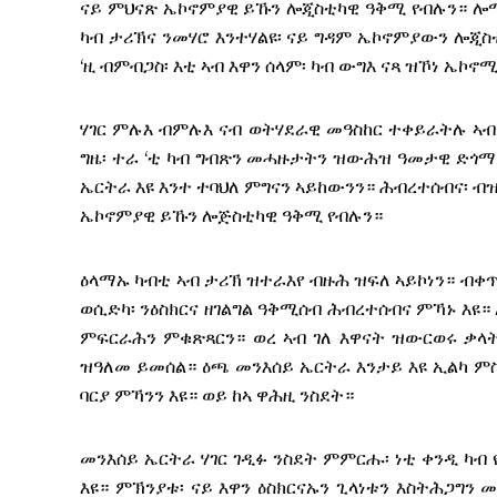
ናይ ምህናጽ ኤኮኖምያዊ ይኹን ሎጂስቲካዊ ዓቅሚ የብሉን። ሎሚ
ካብ ታሪኽና ንመሃሮ እንተሃልዩ፡ ናይ ግዳም ኤኮኖምያውን ሎጂስቲ
‘ዚ ብምብጋስ፡ እቲ ኣብ እዋን ሰላም፡ ካብ ውግእ ናጻ ዝኾነ ኤኮ
ሃገር ምሉእ ብምሉእ ናብ ወትሃደራዊ መዓስከር ተቀይራትሉ ኣብ 
ግዜ፡ ተራ ‘ቲ ካብ ግብጽን መሓዙታትን ዝውሕዝ ዓመታዊ ድጎማ 
ኤርትራ እዩ እንተ ተባህለ ምግናን ኣይከውንን። ሕብረተሰብና፡ 
ኤኮኖምያዊ ይኹን ሎጅስቲካዊ ዓቅሚ የብሉን።
ዕላማኡ ካብቲ ኣብ ታሪኽ ዝተራእየ ብዙሕ ዝፍለ ኣይኮነን። ብቀጥ
ወሲድካ፡ ንዕስክርና ዘገልግል ዓቅሚሰብ ሕብረተሰብና ምኻኑ እዩ።
ምፍርራሕን ምቁጽጻርን። ወረ ኣብ ገለ እዋናት ዝውርወሩ ቃላ
ዝዓለመ ይመሰል። ዕጫ መንእሰይ ኤርትራ እንታይ እዩ ኢልካ ምስ
ባርያ ምኻንን እዩ። ወይ ከኣ ዋሕዚ ንስደት።
መንእሰይ ኤርትራ ሃገር ገዲፉ ንስደት ምምርሑ፡ ነቲ ቀንዲ ካብ
እዩ። ምኽንያቱ፡ ናይ እዋን ዕስክርናኡን ጊላነቱን እስትሕጋግን