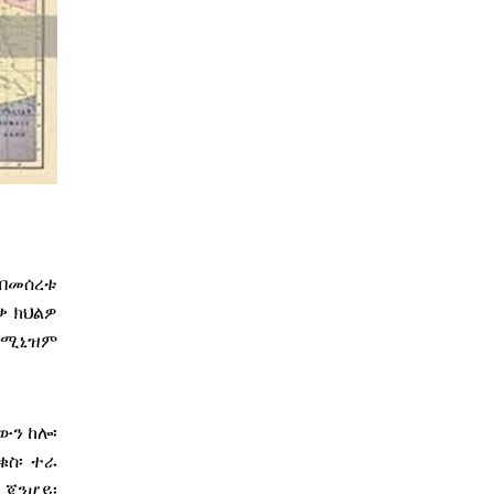
 ብመሰረቱ
ቃ ክህልዎ
 ኮሚኒዝም
ውን ከሎ፡
ቁስ፡ ተራ
 ጃንሆይ፡