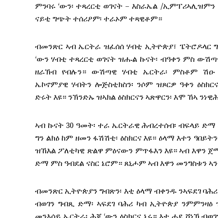
ምንባሩ ‘ውን፡ ተጻረርቲ ወገናት – እስራኤል /ኢምፐሪኣሊዝምን
ናይቲ ግጭት ተሰሪዖም፡ ተራኦም ተጻዊቶም።
ብመንጽር ኣብ ኤርትራ ዝፈሰሰ ሃብቲ ኢትዮጵያ፣ ፔትሮዶላር 
‘ውን ሃብቲ ተጻረርቲ ወገናት ዝሑል ኩናት፡ ብዓቀን ምስ ውሽጣ
ዘራኽብ የብሉን። ውሽጣዊ ሃብቲ ኤርትራ፡ ምስቶም ሽዑ
ኤኮኖምያዊ ሃብትን ሎጅስቲክስን፡ ንሶም ዝጾርዎ ዓቀን ዕስክርና
ድሩት እዩ። ንኽንድኡ ዝኣክል ዕስክርናን ኣጽዋርን፡ እሞ ኸኣ ንነ
ኣብ ኩናት 30 ዓመት፡ ተራ ኤርትራዊ ሕብረተሰብ፡ ብፍላይ ድማ 
ግን ልክዕ ከም ዘመን ፋሽሽቲ፡ ዕስክርና እዩ። ዕላማ እተን ዓበይት
ዝኸእል ፖለቲካዊ ጽልዋ ምዕናውን ምጥፋእን እዩ። ኣብ እዋን ጀ
ድማ ምስ ዓብደል ናስር ኔሮም። ጸኒሖም ኣብ እዋን መንግስቱን ኣ
ብመንጽር ኢትዮጵያን ግብጽን፡ እቲ ዕላማ ብቀንዱ ንኣፍደገ ባሕሪ
ብወገን ግብጺ ድማ፡ ኣፍደገ ባሕሪ ካብ ኢትዮጵያ ንምምንዛዕ 
መንእሰይ ኤርትራ፡ ሕጂ ‘ውን ዕስክርና ኔሩ። እቲ ሓደ ሸነኽ ብወ