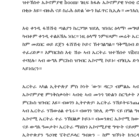
ዝተኸስተ ኤኮኖምያዊ boom፡ ገዚፍ ክፋሉ ኤኮኖምያዊ ሃብቲ ሮ
በቂዑ እዩ። ብዙሕ ናይ ስራሕ ዕድል ‘ውን ክፈጥር ኪኢሉ። መን
እቲ ቀንዲ ፋሽሽቲ ጣልያን ከረጋግጾ ዝደሊ ዝነበረ ዕላማ፡ መግ
ካብቶም ቀንዲ ተልእኽኡ ነበረ። ነዚ ዕላማ ንምፍጻም፡ መሬት ኤ
ከም መደበር ወይ ደጀን ፋሽሽቲ ኮይና ኸተገልግል። ዓቅሚሰብ ድ
ተፈሪድዎ። እምበርከስ እቲ ሽዑ ኣብ ኤርትራ ዝተኸሰተ vibr
ተባሂሉ፡ ኣብ ውግእ ምርኩስ ዝገብር ኤኮኖሚ ኮይኑ፡ ብዓቢኡ ድ
ኣይነበረን።
ኤርትራ ኣካል ኢትዮጵያ ምስ ኮነት ‘ውን፡ ዳርጋ ብምልኡ ኣብ
ኤኮኖምያዊ ምንቅስቃሳት፡ ኣብቲ ኣብ መንጎ ገድልን ስርዓታት 
ምርኩስ ዝገብር እዩ። ብወገን ኢትዮጵያ፡ ኤርትራ ንኸይትፍንጨል
ኣብ ኤርትራ ንኽውዕል ተጌሩ። ብወገን ገድሊ ድማ፡ ናይ በዓል 
ኤኮኖሚ ኤርትራ ተራ ንኽህልዎ ኮይኑ። ብመንጽር ኤኮኖሚ ክውሰ
ናይ ውግእ ዓመታት፡ ኤርትራ ማዕክን ኤኮኖሚያዊ ግጭት ናይዞም 
ኢትዮጵያን ዓረባዊ ፔትሮዶላር ግብጽን – ከም ዝኾነት ክንር