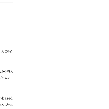
። ኤርትራ
ንኤኮኖሚኣ
ት እያ –
-based
ብ ኤርትራ