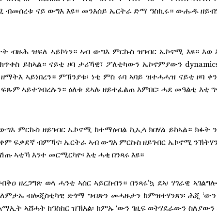
ኖሚ ብመሰረቱ ናይ ውግእ እዩ። መንእሰይ ኤርትራ ድማ ዓስኪሩ። ውሑዱ ዘይብ
ት ብዙሕ ዝፍለ ኣይኮነን። ኣብ ውግእ ምርኩስ ዝገብር ኤኮኖሚ እዩ። እወ 
ጥቀስ ይከኣል። ናይቲ ዞባ ታሪኻዊ፣ ፖለቲካውን ኤኮኖምያውን dynamic
 ዘማትእ ኣይነበረን። ምኽንያቱ፡ ነቲ ምስ ሩባ ኣባይ ዝተሓሓዝ ናይቲ ዞባ ቀ
ፍጹም ኣይተገብረሉን። ዕለቱ ደኣሉ ዘይተፈልጠ እምበር፡ ሓደ መዓልቲ እቲ 
ብ ውግእ ምርኩስ ዘይገብር ኤኮኖሚ ከተማዕብል ኪኢላ ክበሃል ይከኣል። ክፉት 
ጥቀም ፍቃደኛ ብምኻና፡ ኤርትራ ኣብ ውግእ ምርኩስ ዘይገብር ኤኮኖሚ ንኽትሃ
 ውሽጡ ኣቲኻ እንተ መርሚርካዮ፡ እቲ ሓቂ በንጻሩ እዩ።
ቅዐ ዘረጋግጽ ወላ ሓንቲ ኣሰር ኣይርከብን። በንጻሩ’ኳ ደኣ፡ ሃገራዊ ኣገልግ
መፈለምታኡ ብሎጂስቲካዊ ድጎማ ግብጽን መሓዙታን ከምዝተሃንጸን፡ ሕጂ ‘ው
ማኢት ኣሸሓት ከዓስከር ዝኽእል፡ ከምኡ ‘ውን ገዚፍ ወትሃደራውን ስለያው