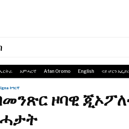
ስ
ኤርትራ
አምሓርኛ
Afan Oromo
English
ናይ ሆርን አፌይ
rigna ትግርኛ
ብመንጽር ዞባዊ ጂኦፖ
ብሓታት