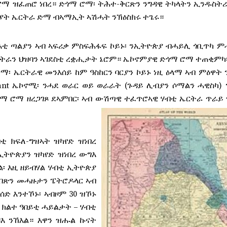
ማ ዝፈጠሮ ነበረ። ድጎማ ሮማ፡ ትሕተ-ቅርጽን ንግዳዊ ትካላትን ኢንዱስትሪ
እሰያት ኤርትራ ድማ ብኣማኢት ኣሽሓት ንኽዕስክሩ ተጌሩ።
ዛእቲ ጣልያን ኣብ ኣፍሪቃ ምስፍሕፋፍ ኮይኑ፡ ንኢትዮጵያ ብሓይሊ ጎቢጥካ ም
ርትራን ህዝባን ኣገደስቲ ረቋሒታት ኔሮም። ኤኮኖምያዊ ድጎማ ሮማ ተጠቂምካ
ማ፡ ኤርትራዊ መንእሰይ ከም ዓስከርን ባርያን ኮይኑ ነዚ ዕላማ ኣብ ምዕዋት 
ant ኤኮኖሚ፡ ንሓደ ወራር ወይ ወራራት (ጉዳይ ሊብያን ሶማልን ሓዊስካ)
ጎማ ሮማ ዘረጋገጾ ደኣምበር፡ ኣብ ውሽጣዊ ተፈጥሮኣዊ ሃብቲ ኤርትራ ጥራይ
ቲ ክፍለ-ግዝኣት ዝካየድ ዝነበረ
ኢትዮጵያን ዝካየድ ዝነበረ ውግእ
፡ እዚ ዘይብሃል ሃብቲ ኢትዮጵያ
ግብጽን መሓዙታን ፔትሮዶላር ኣብ
ድ እንተኾኑ፡ ኣብዞም 30 ዝኾኑ
ክልተ ዓበይቲ ሓይልታት – ሃብቲ
ዳእ ንኸእል። እዋን ዝሑል ኩናት