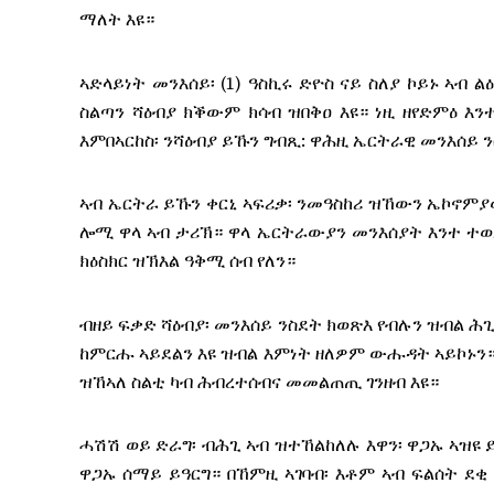
ማለት እዩ።
ኣድላይነት መንእሰይ፡ (1) ዓስኪሩ ድዮስ ናይ ስለያ ኮይኑ ኣብ 
ስልጣን ሻዕብያ ክቕውም ክሳብ ዝበቅዐ እዩ። ነዚ ዘየድምዕ እን
እምበኣርከስ፡ ንሻዕብያ ይኹን ግብጺ: ዋሕዚ ኤርትራዊ መንእሰይ 
ኣብ ኤርትራ ይኹን ቀርኒ ኣፍሪቃ፡ ንመዓስከሪ ዝኸውን ኤኮኖምያ
ሎሚ ዋላ ኣብ ታሪኽ። ዋላ ኤርትራውያን መንእሰያት እንተ ተወ
ክዕስክር ዝኽእል ዓቅሚ ሰብ የለን።
ብዘይ ፍቃድ ሻዕብያ፡ መንእሰይ ንስደት ክወጽእ የብሉን ዝብል ሕጊ 
ከምርሑ ኣይደልን እዩ ዝብል እምነት ዘለዎም ውሑዳት ኣይኮኑን። እ
ዝኸኣለ ስልቲ ካብ ሕብረተሰብና መመልጠጢ ገንዘብ እዩ።
ሓሽሽ ወይ ድራግ፡ ብሕጊ ኣብ ዝተኸልከለሉ እዋን፡ ዋጋኡ ኣዝዩ
ዋጋኡ ሰማይ ይዓርግ። በኸምዚ ኣገባብ፡ እቶም ኣብ ፍልሰት ደቂ