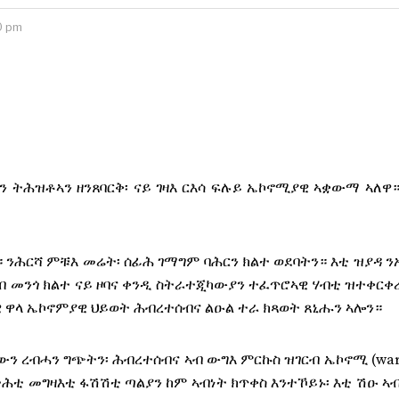
0 pm
ታን ትሕዝቶኣን ዘንጸባርቅ፡ ናይ ገዛእ ርእሳ ፍሉይ ኤኮኖሚያዊ ኣቋውማ ኣለዋ
ዋ። ንሕርሻ ምቹእ መሬት፡ ሰፊሕ ገማግም ባሕርን ክልተ ወደባትን። እቲ ዝያዳ 
ኣብ መንጎ ክልተ ናይ ዞባና ቀንዲ ስትራተጂካውያን ተፈጥሮኣዊ ሃብቲ ዝተቀርቀረ
ቲካዊ ዋላ ኤኮኖምያዊ ህይወት ሕብረተሰብና ልዑል ተራ ክጻወት ጸኒሑን ኣሎን።
ን ረብሓን ግጭትን፡ ሕብረተሰብና ኣብ ውግእ ምርኩስ ዝገርብ ኤኮኖሚ (war
 ትሕቲ መግዛእቲ ፋሽሽቲ ጣልያን ከም ኣብነት ክጥቀስ እንተኾይኑ፡ እቲ ሽዑ ኣ