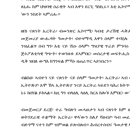
ጸኒሑ ከም ህዝባዊ ሰራዊት ኣብ እዋን ደርጊ ዓስኪሩ። እቲ ኤኮ
‘ውን ንስደት ኣምሪሑ።
ዘበነ ናጽነት ኤርትራ፡ ብመንጽር ኤኮኖሚ፡ ካብቲ ታሪኽዊ ሓቅታ
መጀመሪያ ውሑዳት ዓመታት፡ ብተዛማዲ እዋን ሰላም ተባሂሉ ክ
ንዝፈልጥ ሰብ ግን፡ እቲ ናይ ሽዑ ሰላም፡ ግዝያዊ ጥራይ ምንባሩ
ጅኦፖለቲካዊ ግጭት፡ ተወንዙፉ ደኣምበር፡ መሰረታዊ መፍትሒስ 
ዲቅ ዝበለ ውግእ ክግንፍል ምኻኑ ዘጠራጥር ኣይነበረን።
ብልክዕ፡ ኣብተን ናይ ናጽነት ናይ ሰላም ዓመታት፡ ኤርትራ፡ ኣ
ኢትዮጵያ፡ እሞ ኸኣ ኢትዮጵያ ንናይ ኤርትራ ኣፍደገ ባሕሪ ክት
ኔሩ ክበሃል ይከኣል። እዚ ግን ብላዕሊ ላዕሊ ክርአ ከሎ’ዩ እምበር፡
ብመጀመርያ ደረጃ፡ ተራ ግብጽን መሓዙታን ኣብ ናጽነት ከም ዘብ
ወትሃደራዊ ተቋማት ኤርትራ፡ ዋላ’ውን ስለያ ሻዕብያ፡ ካብ 
ብድጎማ ናተን ከም ዝምወል ይጽብጸብ። ሕብረተሰብና ዓመታዊ ኣ