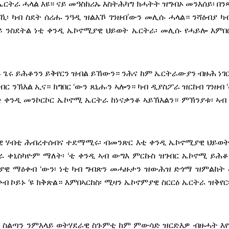
ርትራ ሓላል እዩ። ናይ መዓስከሪኡ እስትሕካግ ክሓትት ዝግብኦ መንእሰይ፡ በንጻ
ኺ፡ ካብ ስደት ሰሪሑ ንዓዲ ዝልእኾ ገንዘብ’ውን መሊሱ ሓላል። ንሻዕብያ ካ
ሰይ ንስደትል ነቲ ቀንዲ ኤኮኖሚያዊ ህይወት ኤርትራ፡ መሊሱ የሓይሎ እምበ
ይ ጌሩ ይሕቆንን ይቅየርን ዝብል ይኸውን። ንሕና ከም ኤርትራውያን ብዙሕ ነገር
ብር ንኽእል ኢና። ክግበር ‘ውን ጸኒሑን ኣሎን። ካብ ዲያስፖራ ዝርከብ ገንዘብ 
 ነቲ ቀንዲ መንኮርኮር ኤኮኖሚ ኤርትራ ከነናቃንቆ ኣይኽእልን። ምኽንያቱ፡ ኣ
ጣዊ ሃብቲ ሕብረተሰብና ተደማሚሩ፡ ብመንጽር እቲ ቀንዲ ኤኮኖሚያዊ ህይወ
ትራ ቀኒስካዮም ማለት፡ ‘ቲ ቀንዲ ኣብ ውግእ ምርኩስ ዝገብር ኤኮኖሚ ይሕ
ያዊ ማዕቀብ ‘ውን፡ ነቲ ካብ ግብጽን መሓዙታን ዝውሕዝ ድጎማ ዝምልከት 
ቀብ ኮይኑ ‘ዩ ክቅጽል። እምበኣርከስ፡ ሚዛን ኤኮኖምያዊ ስርርዕ ኤርትራ ዝቅየር
ብ ስልጣን ንምእላይ ወትሃደራዊ ስጉምቲ ከም ምውሳድ ዝርድእዎ ብዙሓት እ