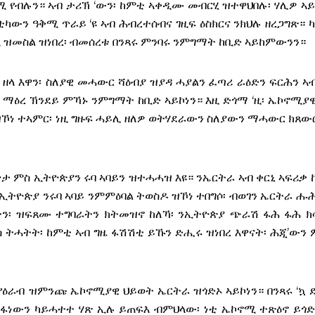
 የብሉን። ኣብ ታሪኽ ‘ውን፡ ከምቲ ኣቀዲሙ መብርሂ ዝተዋህበሉ፡ ሃሊዎ ኣ
ካውን ዓቅሚ ጥራይ ‘ዩ ኣብ ሕብረተሰብና ገዚፍ ዕስክርና ንክህሉ ዘረጋግጽ። 
ኖሚ ዝመስል ዝነበረ፡ ብመሰረቱ በንጻሩ ምንባሩ ንምግማት ከቢድ ኣይከምውንን።
ዘላ እዋን፡ ስለያዊ መሓውር ሻዕብያ ዝያዳ ሓያልን ፈጣሪ ራዕድን ፍርሕን ኣ
ማዕረ ኽንደይ ምኻኑ ንምግማት ከቢድ ኣይኮነን። እዚ ድጎማ ‘ዚ፡ ኤኮኖሚያ
ብዝኾነ ተኣምር፡ ነዚ ግዙፍ ሓይሊ ዘለዎ ወትሃደራውን ስለያውን ማሓውር ክጸው
ታ ምስ ኢትዮጵያን ሩባ ኣባይን ዝተሓሓዝ እዩ። ንኤርትራ ኣብ ቀርኒ ኣፍሪቃ 
 ኢትዮጵያ ንሩባ ኣባይ ንምምዕባል ትወስዶ ዝኾነ ተበግሶ፡ ብወገን ኤርትራ ሑሕ
ትን፡ ዝፍጸሙ ተግባራትን ክትመዝኖ ከለኻ፡ ንኢትዮጵያ ጭራሽ ፋሕ ፋሕ ክ
 ትሓትት፡ ከምቲ ኣብ ግዜ ፋሽሽቲ ይኹን ድሒሩ ዝነበረ እዋናት፡ ሕጂ’ውን 
 የዕራብ ዝምንጩ ኤኮኖሚያዊ ህይወት ኤርትራ ዝጎድኦ ኣይኮነን። በንጻሩ ‘ኳ 
 መፋነውን ካይሓተተ ሃጽ ኢሉ ይጠፍእ ብምህላው፡ ነቲ ኤኮኖሚ ተጽዕኖ ይጎ