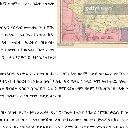
 ኮሚኒዝምን – ኣብ ክልተ ጫፋት
ግብጽን የዕራብ መሓዙታን፡ ከምኡ
ዊ ትሕዝቶ ኤርትራ ክነጻጸር ከሎ
 ኣብ መሬት ኤርትራ ዝዋሓዙ
ን ኣጽዋርን ክወዳደር ከሎ ኣዝዩ
ዊሕ ዓመታት፡ ክጸውር ዓቅሚ የብሉን።
መንእሰይ እንታይ ኔሩ ንዝብል ሕቶ፡ ዋላ’ኳ እቲ ዕላማ ፍልይ ዝብል እንተኾነ፡
ን፡ ቀንዲ ተጻረርትን ዙሑል ኩናት፡ እቲ ሓደ ናይቲ ዓንጻር ወገን ኣብ ቀርኒ ኣፍሪ
ማል ዓብደል ናስርን ጃንሆይን፡ እቲ ኢምፐሪያሊዝም ዓለም ምስ ጃንሆይ፡ እቲ
ንዋር ሳዳትን ድማ፡ ወገን ተቀያይሮም።
 ዝምልከት እዩ። ብወገን ኢትዮጵያ፡ ንምዕቃብ ኣፍደገ ባሕሪ ዝግበር ቃልሲ ክኸ
ዝግበር ጻዕሪ ነበረ። ኣብ ውሽጢ እዚ ኣህጉራውን ዞባውን ጅኦፖለቲካዊ ቁር
ገን ገድሊ ከም ዝዕስክር ኮይኑ። እቲ ሓደ ድማ፡ ቅድም ከም ኮማንድስ ኣብ እዋን