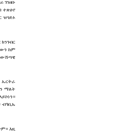
ሩ ገንዘቡ
ብ ተጽዕኖ
ር ዝጎድኦ
 ክንገብር
‘ውን ከም
ብ ውሽጣዊ
ት ኤርትራ
ቆን ማለት
ኣይኮነን።
፡ ብዓቢኡ
ዮም። እዚ