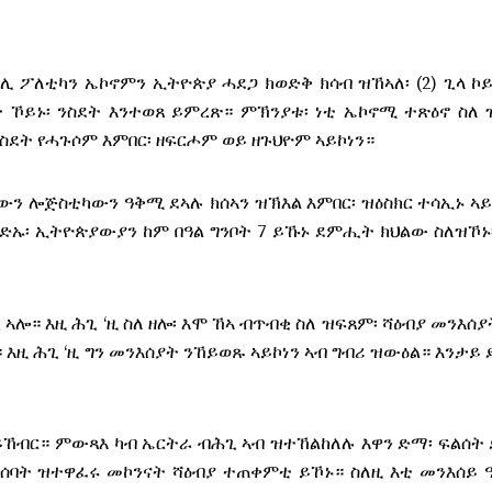
ልዕሊ ፖለቲካን ኤኮኖምን ኢትዮጵያ ሓደጋ ክወድቅ ክሳብ ዝኸኣለ፡ (2) ጊላ ኮይ
ተ ኾይኑ፡ ንስደት እንተወጸ ይምረጽ። ምኽንያቱ፡ ነቲ ኤኮኖሚ ተጽዕኖ ስለ
ንስደት የሓጉሶም እምበር፡ ዘፍርሖም ወይ ዘጉህዮም ኣይኮነን።
ውን ሎጅስቲካውን ዓቅሚ ደኣሉ ክሰኣን ዝኽእል እምበር፡ ዝዕስክር ተሳኢኑ ኣ
ድኡ፡ ኢትዮጵያውያን ከም በዓል ግንቦት 7 ይኹኑ ደምሒት ክህልው ስለዝኾኑ
ኣሎ። እዚ ሕጊ ‘ዚ ስለ ዘሎ፡ እሞ ኸኣ ብጥብቂ ስለ ዝፍጸም፡ ሻዕብያ መንእሰያ
ዚ ሕጊ ‘ዚ ግን መንእሰያት ንኸይወጹ ኣይኮነን ኣብ ግብሪ ዝውዕል። እንታይ ደ
 ይኸብር። ምውጻእ ካብ ኤርትራ ብሕጊ ኣብ ዝተኸልከለሉ እዋን ድማ፡ ፍልሰት 
 ሰባት ዝተዋፈሩ መኮንናት ሻዕብያ ተጠቀምቲ ይኾኑ። ስለዚ እቲ መንእሰይ 