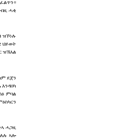
ይፈልጥን።
ካብዚ ሓቂ
ብ ዝኾነሉ
ዊ ህይወት
ር ዝኽእል
ከም ደጀን
 እንዳበካ
ሳዕ ምባል
ምዕስካርን
ድኣ ሓጋዚ
ድለሉ ኣሎ