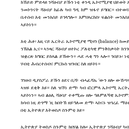
ክኸይድ ምድላዩ ንሻዕብያ ይኹን ነቲ ቀንዲ ኤኮኖሚያዊ ህይወት ኤ
ንመኮንናት ሻዕብያ ከፊሉ ካብ ዓዲ ከም ዝፋኖ ይግበር። ብተወሳ
ቤተሰብ እቲ መንእሰይ ይገላግሎ። እምበኣርከስ፡ ፍልሰት መንእ
ኣይኮነን።
እቲ ሕቶ፡ እዚ ናይ ኤርትራ ኤኮኖሚያዊ ሚዛን (balance) ከመ
ንኽእል ኢና። ኣንጻር ሻዕብያ ዘተኮረ ፖለቲካዊ ምንቅስቃሳት ክንገ
ዝቋረጽ ክግበር ይከኣል ይኸውን። ሓደ ሓቂ ግን ኣሎ። ንበይኑ፡
ሃብቲ ሕብረተሰብና ምርኩስ ዝገብር ስለ ዘይኮነ።
ገንዘብ ዲያስፖራ ይኹን ዕደና ቢሻ፡ ብሓፈሻኡ ‘ውን ዘሎ ውሽ
ኣዝዩ ደቂቅ እዩ። ስለ ዝኾነ ድማ፡ ካብ ፎርምላ ኤኮኖሚ ኤር
ኣይኮነን። ኣብ ልዕሊ ሻዕባያ ተቀሚጡ ዘሎ ዓለምለኻዊ ኤኮኖም
ክሳብ ነዚ ድጎማ ‘ዚ ክበትኽ ዘይዓለመ ድማ፡ ኣስናኑ ዝጎረፈ ማዕ
በቲ ኢትዮጵያ እትወስዶ ስጉምቲ እዩ።
ኢትዮጵያ ትወስዶ ስጉምቲ ክበሃል ከሎ፡ ኢትዮጵያ ንሻዕብያ ካ