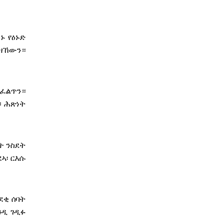
ኑ የዕኑድ
 ዝኸውን።
ይፈልጥን።
፡ ሕጽነት
ት ንስደት
ኣ፡ ርእሱ
ደቂ ሰባት
ዓዲ ገዲፉ