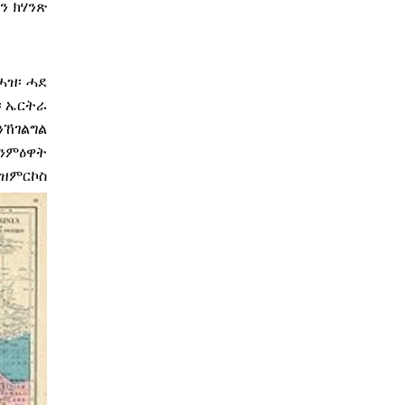
ን ክሃንጽ
ሓዝ፡ ሓደ
፡ ኤርትራ
ንኸገልግል
 ንምዕዋት
 ዝምርኮስ