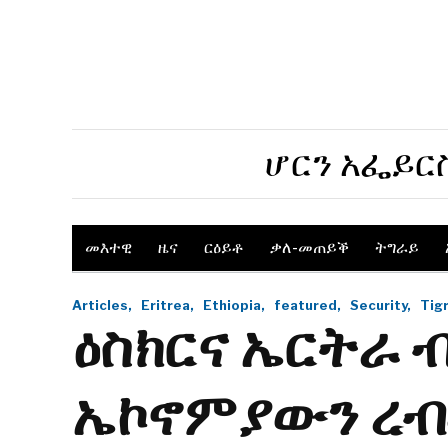
ሆርን አፌይር
መእተዊ
ዜና
ርዕይቶ
ቃለ-መጠይቕ
ትግራይ
Articles,
Eritrea,
Ethiopia,
featured,
Security,
Tig
ዕስክርና ኤርትራ 
ኤኮኖምያውን ረ