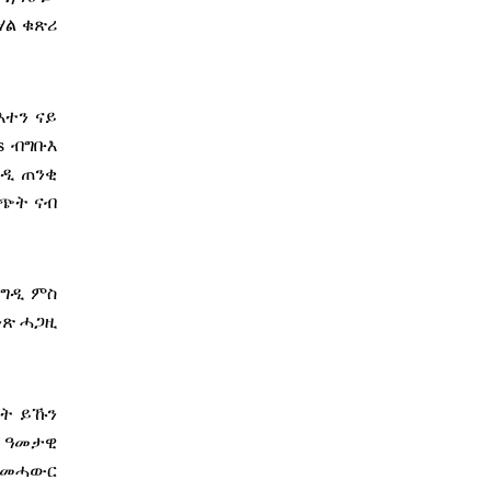
ሃል ቁጽሪ
እተን ናይ
s ብግቡእ
ንዲ ጠንቂ
ግጭት ናብ
ንግዲ ምስ
ንጽ ሓጋዚ
ሎት ይኹን
ን ዓመታዊ
ን መሓውር