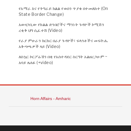
የአማራ እና የትግራይ ክልል የወሰን ጥያቄ በተመለከተ (On
State Border Change)
አወዛጋቢው የክልል ድንበሮችና ማንነት ጉዳዮች ኮሚሽን
ረቂቅ ህግ ሲፈተሽ (Video)
የራያ ምሁራን ክርክር በራያ ጉዳዮች፣ ፍላጎቶችና መፍትሔ
አቅጣጫዎች ላይ (Video)
ለስኳር ኮርፖሬሽን በቂ የአስተዳደር ስርዓት አልዘረጋሁም ~
አባይ ጸሐዬ (+video)
Horn Affairs - Amharic