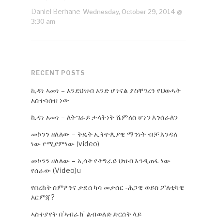
Daniel Berhane
Wednesday, October 29, 2014 @
3:30 am
RECENT POSTS
ኪዳነ ኣመነ – እንደህዝብ አንድ ሆነናል ያስቸገረን የህወሓት
አስተሳሰብ ነው
ኪዳነ አመነ – ለትግራይ ታላቅነት ሼምለስ ሆነን እንሰራለን
መኮንን ዘለለው – ትዴት ኢትዮጲያዊ ማንነት ብቻ እንዳለ
ነው የሚያምነው (video)
መኮንን ዘለለው – ኢሳት የትግራይ ህዝብ እንዲጠፋ ነው
የሰራው (Video)u
የበረከት ስምዖንና ታደሰ ካሳ መታሰር -ሕጋዊ ወይስ ፖለቲካዊ
እርምጃ?
ኣስተያየት በ’ኣብራክ’ ልብወለድ ድርሰት ላይ