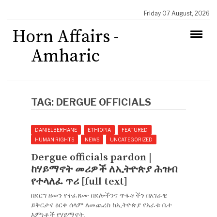
Friday 07 August, 2026
Horn Affairs -
Amharic
TAG:
DERGUE OFFICIALS
DANIELBERHANE
ETHIOPIA
FEATURED
HUMAN RIGHTS
NEWS
UNCATEGORIZED
Dergue officials pardon |
ከሃይማኖት መሪዎች ለኢትዮጵያ ሕዝብ
የተላለፈ ጥሪ [full text]
በደርግ ዘመን የተፈጸሙ በደሎችንና ጥፋቶችን በአገራዊ
ይቅርታና ዕርቀ ሰላም ለመጨረስ ከኢትዮጵያ የአራቱ ቤተ
እምነቶች የሃይማኖት.