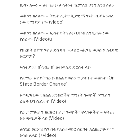
ኪዳነ አመነ – ለትግራይ ታላቅነት ሼምለስ ሆነን እንሰራለን
መኮንን ዘለለው – ትዴት ኢትዮጲያዊ ማንነት ብቻ እንዳለ
ነው የሚያምነው (video)
መኮንን ዘለለው – ኢሳት የትግራይ ህዝብ እንዲጠፋ ነው
የሰራው (Video)u
የበረከት ስምዖንና ታደሰ ካሳ መታሰር -ሕጋዊ ወይስ ፖለቲካዊ
እርምጃ?
ኣስተያየት በ’ኣብራክ’ ልብወለድ ድርሰት ላይ
የአማራ እና የትግራይ ክልል የወሰን ጥያቄ በተመለከተ (On
State Border Change)
አወዛጋቢው የክልል ድንበሮችና ማንነት ጉዳዮች ኮሚሽን
ረቂቅ ህግ ሲፈተሽ (Video)
የራያ ምሁራን ክርክር በራያ ጉዳዮች፣ ፍላጎቶችና መፍትሔ
አቅጣጫዎች ላይ (Video)
ለስኳር ኮርፖሬሽን በቂ የአስተዳደር ስርዓት አልዘረጋሁም ~
አባይ ጸሐዬ (+video)