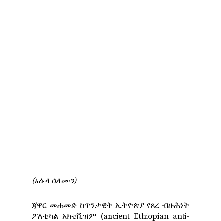
(አሉላ ሰለሙን)
ጃዋር መሐመድ ከጥንታዊት ኢትዮጵያ የጸረ ብዙሕነት
ፖለቲካል አክቲቪዝም (ancient Ethiopian anti-