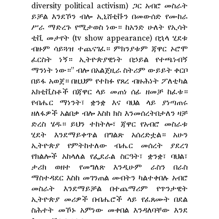
diversity political activism) ጋር አብሮ መስራት
ይቻል እንደኾን ብሎ ኢኒሸቲቩን በመውሰድ የሙከራ
ሥራ ማድረጉ የሚታወስ ነው። ከአንድ ሁለት የኢሳት
ቲቪ መታየት (tv show appearance) በኋላ ሂደቱ
ብዙም ሳይጓዝ ተጨናገፈ። ምክንያቱም ጃዋር ኦሮሞ
ፈርስት ነኝ። ኢትዮጵያዊነት በኃይል የተጫነብኝ
ማንነት ነው።” ብሎ በአልጀዚራ ስትሪም ውይይት ቀርቦ
በይፋ አወጀ። በዚህም የተከፉ የጸረ ብዙሕነት ፖለቲካል
አክቲቪስቶች በጃዋር ላይ መጠነ ሰፊ ዘመቻ ከፈቱ።
የብሔር ማነንት፣ ቋንቋ እና ባህል ላይ ያነጣጠሩ
ዘለፋዎች አልበቃ ብሎ እስከ ክስ እንመሰረትበታለን ዛቻ
ድረስ ሄዱ። ይህን ተከትሎ፣ ጃዋር የአብሮ መስራቱ
ሂደት እንደማይቀጥል በግልጽ አሰረድቷል። አሁን
ኢትዮጵያ የምትከተለው ብሔር መሰረት ያደረገ
የክልሎች አከላለል የፌደራል ስርዓት፣ ቋንቋ፣ ባህል፣
ታሪክ ወዘተ የመግለጽ እንዲሁም ራስን በራስ
ማስተዳደር እስከ መገንጠል መብትን ካልተቀበሉ አብሮ
መስራት እንደማይቻል በተጨማሪም የጥንታዊት
ኢትዮጵያ መሪዎች በብሔሮች ላይ የፈጸሙት በደል
ስሕተት መኾኑ አምነው መቀበል እንዳለባቸው እንደ