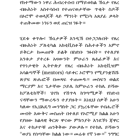
የከተማውን ነዋሪ ሕብረተሰብ በማይወክል ኹኔታ የጸረ
ብዙሕነት አስተሳሰብ የተጠናወታቸው ጥቂት ስዶች
በኦሮሞ ተወላጆች ላይ ማንነት የሚነካ አጸያፊ ቃላት
ተጠቅመው ነገሩን ወደ ጠርዝ ገፉት።
ሂደቱ ቀጥሎ፣ ኹኔታዎች እንዲኽ በተጋጋሉበት የጸረ
ብዙሕነት ፖለቲካል አክቲቪስቶች ስሕተቶችን አምኖ
ይቅርታ ከመጠየቅ ይልቅ በስድቡ ገፉበት። የተለያዩ
አንቱታ ያተረፉ አዛውንት ምሁራን ጸሐፊዎች እና
የጥነታዊት ኢትዮጵያ የጸረ ብዙሕነት አክቲቪዝም
አሳልጣኞች (mentors) ሳይቀር ኦሮሞን የሚያንቋሽሹ
ጽያፍ ጽሑፎች በመጻፍ ተጠመዱ። መስፍን ወልደ
ማርያም እና ጌታቸው ኃይሌ ከምሁራን ተክሌ ይሻው
ከፖለቲከኞች፣ ሄኖክ የሽጥላ ከገጣሚዎች የስድብ
ናዳቸውን ማውረዱን ተያያዙት። እነዚህ ሰዎች አሁን
ካለው የኢህአዴግ መንግስት ጋር ያኳረፋቸው የብሔሮች
መብት እውቅና መስጠት በተለይ የኦሮሚያ ክልል አሁን
የያዘው ክልላዊ ቅርጽ ዋናው ምክንያት እንደኾነ ጃዋር
እና ተከታዮቹ ጠንቅቅው ያውቃሉ። የተክሌ ይሻውን
“ወያኔ የሰጣቸው ክልል ነው። መሬቱ የኛ ነው።” ንግግር