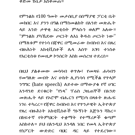
ቅድመ ኹኔታ አስቀመጠ።
የምንልክ የ100 ዓመት መታሰቢያ በሰማያዊ ፓርቲ ቤት
መከበር እና ያንን
በዓል በማስመልከት በአንድ መጽሔት
ላይ አንድ ታዋቂ
አርቲስት ምላሱን ወለም አለው።
“ምንልክ ያካኼደው ጦርነት ለእኔ ቅዱስ ጦርነት ነው”
በማለቱም የተነሳ በጃዋር በሚመራው ስብስብ እና በጸረ
ብዙሕነት አክቲቪስቶች ሌላ እሰጥ አገባ ተነስቶ
የአርቲስቱ የሙዚቃ ኮንሰርት እስከ መሰረዝ ተደረሰ።
በዚህ ያልቆመው መሳሳብ ቀጥሎ፣ የመጻፍ ሐሳብን
የመግለጽ መብት እና ሁከት ሊያነሳሳ የሚችል የጥላቻ
ንግግር (hate speech) ለይተው በማውያቁ የኛ ሀገር
አንዳንድ ደናቁርት “የነጻ” ፕሬስ ጋዜጠኞች በአንድ
መጽሔት ላይ የኦሮሞ ብሔርን የሚነካ በጻፉት ጽሑፍ
ነገሩ ተካረረ። የጃዋር ስብስብ እና የጥንታዊት ኢትዮጵያ
የጸረ ብዙሕነት አክቲቪስቶች ግኑኝነት እጅጉን ሻከረ።
በከፍተኛ የትምህርት ተቋማት የተማሪዎች ቁጣም
አስከተለ። ይህ በእንዲህ እንዳለ ነበር የመላ ኢትዮጵያ
የስፖርት ውድድር ባህር ዳር ላይ የተደረገው።