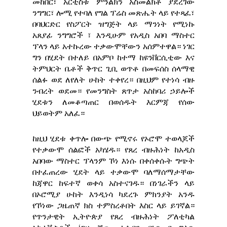
መከበር፣ አርቲስቱ ምንልክን አስመልክቶ ያደረገው
ንግግር፣ ሎሚ የተባለ የግል ፕሬስ መጽሔት ላይ የተጻፈ፣
በባህርድር የስፖርት ዝግጅት ላይ ማንነት የሚነኩ
አጸያፊ ንግግሮች ፣ እንዲሁም የአዲስ አበባ ማስተር
ፕላን ላይ አተኩረው ተቃውሞቸውን አሰምተዋል። ነገር
ግን በሂደት በተለይ በአምቦ ከተማ ከዩንቨርሲቲው እና
ትምህርት ቤቶች ቅጥር ጊቢ ወጥቶ በመፍሰስ ሰላማዊ
ሰልፉ ወደ ለየለት ሁከት ተቀየረ። በዚህም የተነሳ ብዙ
ንብረት ወደመ። የመንግስት ጸጥታ አስከባሪ ኃይሎች
ሂደቱን ለመቆጣጠር በወሰዱት እርምጃ የሰው
ህይወትም አለፈ።
ከዚህ ሂደቱ ቀጥሎ በውጭ የሚኖሩ የኦሮሞ ተወላጆች
የተቃውሞ ሰልፎች አካሄዱ። የጸረ ብዙሕነት ከአዲስ
አበባው ማስተር ፕላንም ኾነ እነሱ በቀሰቀሱት ግጭት
በተፈጠረው ሂደት ላይ ተቃውሞ ባለማሰማታቸው
ከጃዋር ከፍተኛ ወቀሳ አስተናገዱ። በነገራችን ላይ
በኦሮሚያ ሁከት እንዲነሳ ካደረጉ ምክንያት አንዱ
የኾነው ጋዜጠኛ ክስ ተምስረቶበት እስር ላይ ይገኛል።
የጥንታዊት ኢትዮጵያ የጸረ ብዙሕነት ፖለቲካል