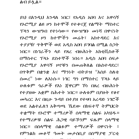
ልብ ይሏል።
ይህ በእንዲህ እንዳለ ነበር፣ የአዲስ አበባ እና አዋሳኝ
የኦሮሚያ ልዩ ዞን ከተሞች የተቀናጀ የልማት ማስተር
ፕላን ውዝግብ የተነሳው። የውዝግቡ መነሻ በዋናነት
የኦሮሚያ ዞን ከተሞችን መሬት፣ አስተዳደር እና
ተያያዥ ጥቅሞች ወደ አዲስ አበባ ይገባል በሚል ስጋት
ነበር። በነገራችን ላይ የጸረ ብዙሕነት አክቲቪስቶች
በማስተር ፕላኑ ደስተኞች ነበሩ። አዲስ አበባ ሰፍታ
የኦሮሚያ አዋሳኝ ዞኖቹን በመጠቅለል በአስተዳደር፣
በጥቅም በቋንቋ እና ማንነት ብትይዝ “እሰይ ስለቴ
ሰመረ” ነው ለእነሱ። ነገር ግን በማሰተር ፕላኑ ላይ
ሁለቱም ጎራዎች የእነ ጃዋርም ኾነ በጸረ ብዙሕነት
የተያዘው አቋም ስሕተት ነበር። ሁለቱም በያዙት የቆየ
መካረር እና በዚሁ ጉዳይ በተያዘ የተዛባ አረዳድ ነገሮች
ወደ አልተፈለገ አቅጣጫ ኼደው በክፍተኛ ትምህርት
ተቋማት የኦሮሞ ተማሪዎች ሰላማዊ ሰልፍ አካሄዱ።
የተማሪዎቹ ሰልፍ ሕጋዊ ባይኾንም ፍጹም ሰላማዊ
ነበር። በሰላማዊ ሰልፉም ተማሪዎች በዋናነት ፣
የምንልክ መቶኛ ዓመት መታሰቢያ በሰማያዊ ፓርቲ