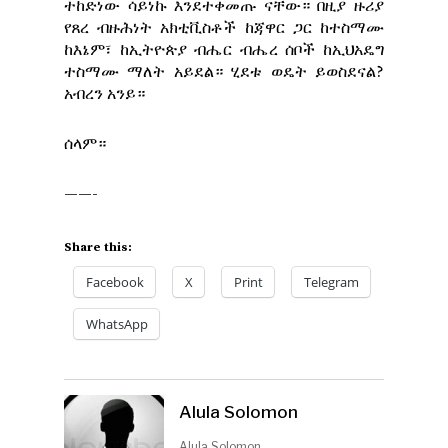
ተከድነው ሳይነኩ እንደተቀመጡ ናቸው። በዚያ ዙሪያ
የጸረ ብዙሕነት አክቲቪስቶች ከጃዋር ጋር ከተስማሙ
ከእኔም፣ ከኢትዮጵያ ብሔር ብሔረ ሰቦች ከኢህአዴግ
ተስማሙ ማለት አይደል። ሂደቱ ወዴት ይወስደናል?
አብረን አንይ።
ሰላም።
——-
Share this:
Facebook
X
Print
Telegram
WhatsApp
Alula Solomon
Alula Solomon