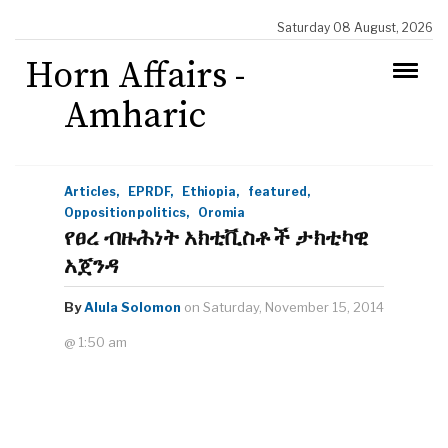
Saturday 08 August, 2026
Horn Affairs -
Amharic
Articles,
EPRDF,
Ethiopia,
featured,
Opposition politics,
Oromia
የፀረ ብዙሕነት አክቲቪስቶች ታክቲካዊ
አጀንዳ
By
Alula Solomon
on Saturday, November 15, 2014
@ 1:50 am