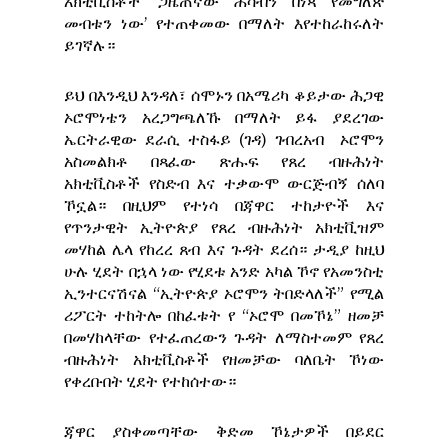
አክቲቪስቶች ‘ጋዜጠኛው ሐሳብን በነጻ የመግለጽ
መብቱን ነው’ የተጠቀመው በማለት እየተከራከሩለት
ይገኛሉ።
ይህ በእንዲህ እንዳለ፣ ሰሞኑን በአሜሪካ ቆይታው ሕጋዊ
ኦሮሞነቴን አረጋግጫለኹ በማለት ይፋ ያደረገው
ኤርትራዊው ደራሲ ተስፋይ (ገዳ) ገብረአብ ኦሮሞን
አስመልክቶ በጻፈው ጽሑፍ የጸረ ብዙሕነት
አክቲቪስቶች የስድብ እና ተቃውሞ ውርጅብኝ ሰለባ
ኾኗል። በዚህም የተነሳ በጃዋር ተከታዮች እና
የጥንታዊት ኢትዮጵያ የጸረ ብዙሕነት አክቲቪዝም
መሃከል ሌላ የከረረ ጸብ እና ጉዳት ደረሰ። ታዲያ ከዚህ
ሁሉ ሂደት በኋላ ነው የሂደቱ አንድ አካል ኾኖ የአመንስቲ
ኢንተርናሽናል “ኢትዮጵያ ኦሮሞን ትበድላለች” የሚል
ሪፖርት ተከትሎ በከፈቱት የ “ኦሮሞ በመኾኔ” ዘመቻ
በመሃከላቸው የተፈጠረውን ጉዳት ለማስተመም የጸረ
ብዙሕነት አክቲቪስቶች የዘመቻው ባለቤት ኾነው
የቀረቡበት ሂደት የተከሰተው።
ጃዋር ያስቀመጣቸው ቅድመ ኾኔታዎች በይደር