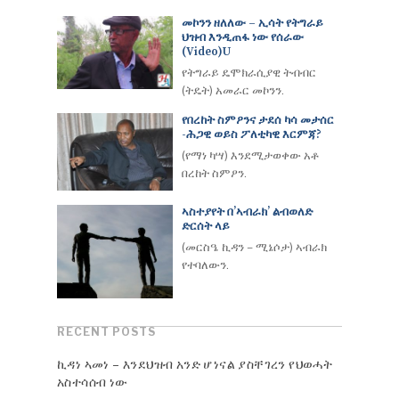
መኮንን ዘለለው – ኢሳት የትግራይ
ህዝብ እንዲጠፋ ነው የሰራው
(Video)u
የትግራይ ዴሞክራሲያዊ ትብብር
(ትዴት) አመራር መኮንን.
የበረከት ስምዖንና ታደሰ ካሳ መታሰር
-ሕጋዊ ወይስ ፖለቲካዊ እርምጃ?
(የማነ ካሣ) እንደሚታወቀው አቶ
በረከት ስምዖን.
ኣስተያየት በ’ኣብራክ’ ልብወለድ
ድርሰት ላይ
(መርስዔ ኪዳን – ሚኔሶታ) ኣብራክ
የተባለውን.
RECENT POSTS
ኪዳነ ኣመነ – እንደህዝብ አንድ ሆነናል ያስቸገረን የህወሓት
አስተሳሰብ ነው