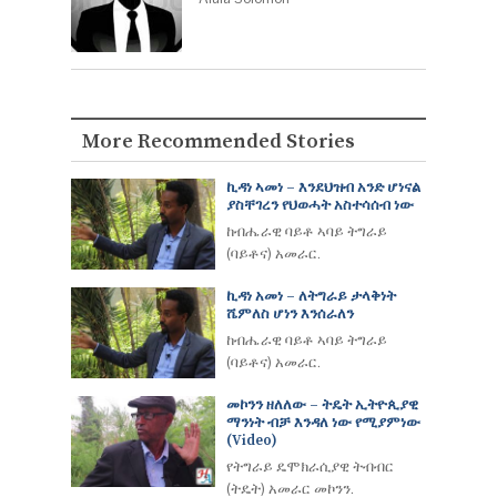
More Recommended Stories
ኪዳነ ኣመነ – እንደህዝብ አንድ ሆነናል
ያስቸገረን የህወሓት አስተሳሰብ ነው
ከብሔራዊ ባይቶ ኣባይ ትግራይ
(ባይቶና) አመራር.
ኪዳነ አመነ – ለትግራይ ታላቅነት
ሼምለስ ሆነን እንሰራለን
ከብሔራዊ ባይቶ ኣባይ ትግራይ
(ባይቶና) አመራር.
መኮንን ዘለለው – ትዴት ኢትዮጲያዊ
ማንነት ብቻ እንዳለ ነው የሚያምነው
(video)
የትግራይ ዴሞክራሲያዊ ትብብር
(ትዴት) አመራር መኮንን.