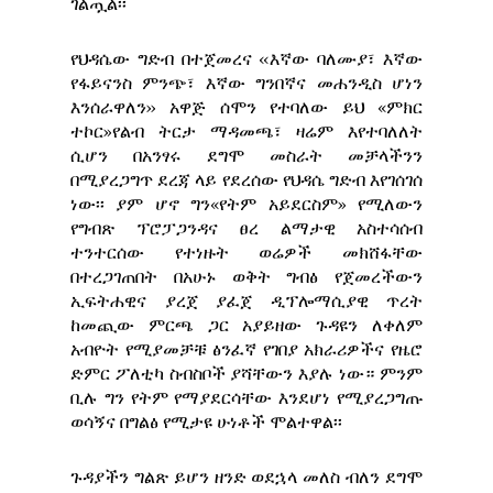
ገልጧል፡፡
የህዳሴው ግድብ በተጀመረና ‹‹እኛው ባለሙያ፣ እኛው
የፋይናንስ ምንጭ፣ እኛው ግንበኛና መሐንዲስ ሆነን
እንሰራዋለን›› አዋጅ ሰሞን የተባለው ይህ «ምክር
ተኮር»የልብ ትርታ ማዳመጫ፣ ዛሬም እየተባለለት
ሲሆን በአንፃሩ ደግሞ መስራት መቻላችንን
በሚያረጋግጥ ደረጃ ላይ የደረሰው የህዳሴ ግድብ እየገሰገሰ
ነው፡፡ ያም ሆኖ ግን«የትም አይደርስም» የሚለውን
የግብጽ ፕሮፓጋንዳና ፀረ ልማታዊ አስተሳሰብ
ተንተርሰው የተነዙት ወሬዎች መክሸፋቸው
በተረጋገጠበት በአሁኑ ወቅት ግብፅ የጀመረችውን
ኢፍትሐዊና ያረጀ ያፈጀ ዲፕሎማሲያዊ ጥረት
ከመጪው ምርጫ ጋር አያይዘው ጉዳዩን ለቀለም
አብዮት የሚያመቻቹ ፅንፈኛ የገበያ አክራሪዎችና የዜሮ
ድምር ፖለቲካ ስብስቦች ያሻቸውን እያሉ ነው። ምንም
ቢሉ ግን የትም የማያደርሳቸው እንደሆነ የሚያረጋግጡ
ወሳኝና በግልፅ የሚታዩ ሁነቶች ሞልተዋል፡፡
ጉዳያችን ግልጽ ይሆን ዘንድ ወደኋላ መለስ ብለን ደግሞ