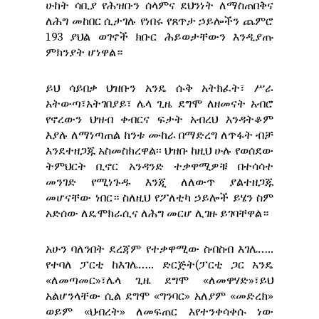
ሁከት ሳቢያ የሕዝቡን ሰላምና ደህንነት ለማስጠበቅና
ለሕግ መከበር ሲታገሉ የነበሩ የጸጥታ ኃይሎችን ጨምሮ
193 ያህል ወገኖች ክቡር ሕይወታቸውን እንዲያጡ
ምክንያት ሆነዋል።
ይህ ሳይበቃ ህዝቡን አንዴ ሱቅ አትክፈት፣ ሥራ
አትውጣ፣አትገበያይ፣ ሌላ ጊዜ ደግሞ ለዘመናት አብሮ
የኖረውን ህዝብ ቀብርና ፍታት አብረህ እንዳትቆም
እያሉ ለማነጣጠል ከንቱ ሙከራ በማድረግ ለጥፋት ብቻ
እንደተዘጋጁ አስመስክረዋል፡፡ ህዝቡ ከዚህ ሁሉ የወሰደው
ትምህርት ቢኖር አንዳንድ ተቃዋሚዎቹ በተሳሳተ
መንገድ የሚነጉዱ እንጂ ለለውጥ ያልተዘጋጁ
መሆናቸው ነበር። ስለዚህ የፖለቲካ ኃይሎች ይሄን ስም
አድሰው ለዴሞክራሲና ለሕግ መርሆ ሊገዙ ይገባቸዋል።
አሁን ባለንበት ደረጃም የተቃዋሚው ስብስብ እገሌ…..
የተባለ ፓርቲ ከእገሌ….. ድርጅት(ፓርቲ ጋር አንዴ
«ለመጣመር»፣ሌላ ጊዜ ደግሞ «ለመዋሃድ»፣ይህ
አልሆንላቸው ሲል ደግሞ «ግንባር» አለያም «መድረክ»
ወይም «ህብረት» ለመፍጠር እየተንቀሳቀሱ ነው