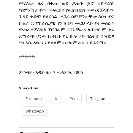
የሚለው ዜና በቅጡ ወደ ሕዝቡ ጆሮ ሳይዳረስ፣
የስምምነታቸው መፍረስና የእርስ በርስ መወነጃጀላቸው
ጉዳይ ቀድሞ ይደርሳል። የጋራ ስምምነታቸው ለበጎ ሆኖ
በጠራ ዴሞክራሲያዊ የፖለቲካ መርህ ላይ የተመሰረተ
የነጠረ የፖለቲካ ፕሮግራም ኖሮአቸውና ለሕዝቡም ጥሩ
አማራጭ ሆነው ቢቀርቡ ይህ ሁሉ ጉድ ባልተሰማ ነበር።
ግን እሱ እየሆነ አይደለም። ሁሉም ራሱን ይፈትሽ።
*********
ምንጭ፡- አዲስ ዘመን – ሐምሌ 2006
Share this:
Facebook
X
Print
Telegram
WhatsApp