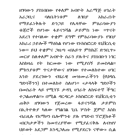
ዘገባውን ያስነበበው የቀለም አብዮት አራማጅ ሀገራት
አራጋቢና ባለቤትነቱም ለገበያ አክራሪነት
የማይፈነቅሉት ድንጋይ የሌላቸው ምዕራባውያን
ቱጃሮች የሆነው ፋይናንሻል ታይምስ ነው ።ጥናት
አደረገ የተባለው ተቋም ደግሞ የምዕራባውያኑ የገበያ
አክራሪ ኃይሎች ማዕከል የሆነው የኦክስፎርድ ዩኒቨርሲቲ
ነው፡፡ ይህ ተቋምና ጋዜጣ «በአይጥ ምስክሯ ድንቢጥ»
መርሆ ስለቀለም አብዮት ሰራን ያሉትና ያስነበቡን ነገር
እስከዛሬ የት ከርመው ነው የሚያሰኝ ይመስላል፡፡
ምክንያቱም ጥናታቸውና ዘገባው የተመለከተው ሀገር
አንድ ያደረገውን ብሄራዊ መዝሙራችንን (የህዳሴ
ግድባችንን) በተመለከተ ስለሆነ፡፡ «ታላላቅ ግድቦችን
በመስራት ላይ የሚገኙ ታዳጊ ሀገራት ለከፍተኛ ችግር
ተጋልጠዋል፡፡» በሚል ዳርዳርታ ኦክስፎርድ ዩኒቨርሲቲን
ጠቅሶ ዘገባውን የጀመረው ፋይናንሻል ታይምስ
በኢትዮጵያ ካለው የግልገል ጊቤ ሦስት ጀምሮ እስከ
ብራዚሉ የአማዞን ቤሎሞንቴ ያሉ የግድብ ፕሮጀክቶች
«በርካታዎችን ከመኖሪያቸው የሚያፈናቅሉ ለብዝሃ
ህይወት አደጋም እንዲጋለጡ የሚያደርጉ ናቸው» ሲል