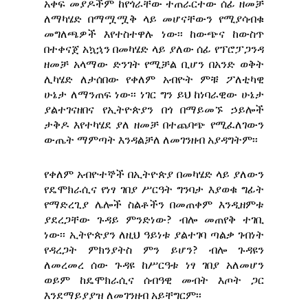
አቀፍ መያዶችም ከየጎራቸው ተጠራርተው ሰፊ ዘመቻ
ለማካሄድ በማሟሟቅ ላይ መሆናቸውን የሚያሳብቁ
መግለጫዎች እየተስተዋሉ ነው፡፡ ከውጭና ከውስጥ
በተቀናጀ አኳኋን በመካሄድ ላይ ያለው ሰፊ የፕሮፓጋንዳ
ዘመቻ አላማው ድንገት የሚቻል ቢሆን በአንድ ወቅት
ሊካሄድ ለታሰበው የቀለም አብዮት ምቹ ፖለቲካዊ
ሁኔታ ለማንጠፍ ነው፡፡ ነገር ግን ይህ ከነባራዊው ሁኔታ
ያልተገናዘበና የኢትዮጵያን በጎ በማይመኙ ኃይሎች
ታቅዶ እየተካሄደ ያለ ዘመቻ በተጨባጭ የሚፈለገውን
ውጤት ማምጣት እንዳልቻለ ለመገንዘብ አያዳግትም፡፡
የቀለም አብዮተኞች በኢትዮጵያ በመካሄድ ላይ ያለውን
የዴሞክራሲና የነፃ ገበያ ሥርዓት ግንባታ እያወቁ ግፊት
የማድረጊያ ሌሎች ስልቶችን በመጠቀም እንዲዘምቱ
ያደረጋቸው ጉዳይ ምንድነው? ብሎ መጠየቅ ተገቢ
ነው፡፡ ኢትዮጵያን ለዚህ ዓይነቱ ያልተገባ ጣልቃ ገብነት
የዳረጋት ምክንያትስ ምን ይሆን? ብሎ ጉዳዩን
ለመረመረ ሰው ጉዳዩ ከሥርዓቱ ነፃ ገበያ አለመሆን
ወይም ከዴሞክራሲና ሰብዓዊ መብት እጦት ጋር
እንደማይያያዝ ለመገንዘብ አይቸግርም፡፡