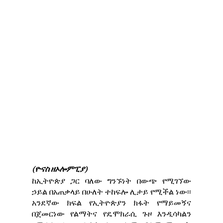
(ዮናስ ዘኦሎምፒያ)
ከኢትዮጵያ ጋር ባለው ግንኙነት በውጭ የሚገኘው
ኃይል በአጠቃላይ በሁለት ተከፍሎ ሊታይ የሚችል ነው፡፡
አንደኛው ክፍል የኢትዮጵያን ክፋት የማይመኝና
በጀመርነው የልማትና የዴሞክራሲ ጉዞ እንዲሳካልን