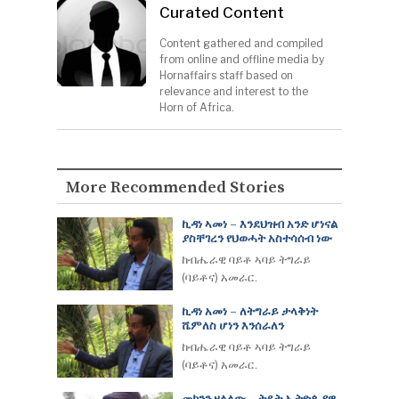
Curated Content
Content gathered and compiled
from online and offline media by
Hornaffairs staff based on
relevance and interest to the
Horn of Africa.
More Recommended Stories
ኪዳነ ኣመነ – እንደህዝብ አንድ ሆነናል
ያስቸገረን የህወሓት አስተሳሰብ ነው
ከብሔራዊ ባይቶ ኣባይ ትግራይ
(ባይቶና) አመራር.
ኪዳነ አመነ – ለትግራይ ታላቅነት
ሼምለስ ሆነን እንሰራለን
ከብሔራዊ ባይቶ ኣባይ ትግራይ
(ባይቶና) አመራር.