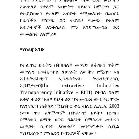
ጥናት ያደረጉ ሰዎች ይገልጻሉ፡፡ ዋናው ርዕሰ ጉዳያችን
አጠቃላይ የቀለም አብዮትን ሳይሆን ከምርጫ ጋር
የተያያዘውን የቀለም አብዮት የሚመለከት በመሆኑ
ከራሳችን ምርጫ ጋር ተያይዞ የውጭ የቀለም
አብዮተኞች እንቅስቃሴ ምን እንደሚመስል ወደ
መመልከት እናምራ፡፡
ማስረጃ አንድ
የተፈጥሮ ሀብትን በትክክለኛ መንገድ ለሕዝብ ጥቅም
መዋሉን በመከታተል ለሀገራት እውቅና የሚሰጥ ‹‹ዘ
ኤክስትራክቲቭ ኢንዱስትሪስ ትራንስፓረንሲ
ኢንሺየቲቭ(the extractive Industries
Transparency initiative – EITI) የተባለ ዓለም
አቀፍ ተቋም አለ፡፡ ይህ ተቋም የተመሰረተው በቀድሞው
የእንግሊዝ ጠቅላይ ሚኒስትር ቶኒ ብሌር እ.ኤ.አ. 2003
ነው፡፡ ዋና አላማውም በተፈጥሮ ዘይት፣ በጋዝና
በማዕድን ልማት ዘርፍ ግልፅነት በማስፈን ሙስናን
መዋጋት ሲሆን፣ አባላቱም መንግሥታት ሲቪል
ማህበረሰቡና የማዕድን ኩባንያዎች ናቸው፡፡