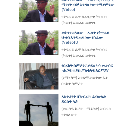
መኮንን ዘለለው – ትዴት ኢትዮጲያዊ
ማንነት ብቻ እንዳለ ነው የሚያምነው
(video)
የትግራይ ዴሞክራሲያዊ ትብብር
(ትዴት) አመራር መኮንን.
መኮንን ዘለለው – ኢሳት የትግራይ
ህዝብ እንዲጠፋ ነው የሰራው
(Video)u
የትግራይ ዴሞክራሲያዊ ትብብር
(ትዴት) አመራር መኮንን.
የበረከት ስምዖንና ታደሰ ካሳ መታሰር
-ሕጋዊ ወይስ ፖለቲካዊ እርምጃ?
(የማነ ካሣ) እንደሚታወቀው አቶ
በረከት ስምዖን.
ኣስተያየት በ’ኣብራክ’ ልብወለድ
ድርሰት ላይ
(መርስዔ ኪዳን – ሚኔሶታ) ኣብራክ
የተባለውን.