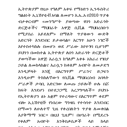
ኢትዮጵያም የዚሁ የዓለም አቀፍ የማዕድን ኢንዱስትሪ
ግልፅነት ኢኒሽየቲቭ አባል ለመሆን እ.ኤ.አ በ2010 ጥያቄ
ብታቀርብም «መንግሥት ያወጣው የበጎ አድራጎት
ድርጅቶችና ማህበራት አዋጅ ሲቪል ማህበረሰቡን
የሚያሰራ አይደለም» በማለት ጥያቄውን ውድቅ
አድርጎት እንደነበር ይታወሳል፡፡ እርግጥ አሁን ነገሮች
እየተስተካከሉ በመሆኑ ወደ ሥራው እየተገባ ቢሆንም
ይህንን በመከተል ኢትዮጵያ ለበጎ አድራጎት ድርጅቶች
ያወጣችው አዋጅ እራሷን ከዓለም አቀፉ አክራሪ የገበያ
ኃይል ለመከላከልና እራሷን ከቀለም አብዮት ለመታደግ
እንዲቻላት እንጂ በእርግጥም ሥራንና ድጋፍን
እንዲሁም ትክክለኛውን የሲቪል ማህበረሰብ አባላት
ሥራዎች ታሳቢ አድርገው ለመጡ ኃይሎች ሁሉ በሯ
ክፍት እንደሆነ በተደጋጋሚ አረጋግጣለች። ይህንኑ
የኢትዮጵያን ፅኑ አቋም የተረዳውና በእርግጥም ቀደም
ብሎ ኢኒሽየቲቩ የነበረው ግንዛቤ የተሳሳተ እንደነበር
በማመን ለሁለተኛ ጊዜ የቀረበለትን ጥያቄ ለመቀበል
እያቅማማ ነበር። በዚህ ጊዜም፣ በሀገራት በሚደረጉ
የቀለም አብዮት እንቅስቃሴዎች ላይ ከላይ