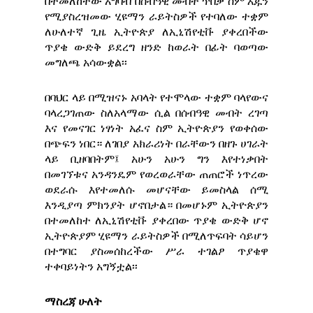
በተመለከተው አግባብ በሰብዓዊ መብት ጥበቃ ስም እጁን
የሚያስረዝመው ሂዩማን ራይትስዎች የተባለው ተቋም
ለሁለተኛ ጊዜ ኢትዮጵያ ለኢኒሽየቲቩ ያቀረበችው
ጥያቄ ውድቅ ይደረግ ዘንድ ከወራት በፊት ባወጣው
መግለጫ አሳውቋል፡፡
በባህር ላይ በሚዝናኑ አባላት የተሞላው ተቋም ባላየውና
ባላረጋገጠው ስለአላማው ሲል በሰብዓዊ መብት ረገጣ
እና የመናገር ነፃነት አፈና ስም ኢትዮጵያን የወቀሰው
በጭፍን ነበር። ለገበያ አክራሪነት በራቸውን በዘጉ ሀገራት
ላይ ቢዘባበትም፤ አሁን አሁን ግን እየተነቃበት
በመገኘቱና አንዳንዴም የወረወራቸው ጠጠሮች ነጥረው
ወደራሱ እየተመለሱ መሆናቸው ይመስላል ሰሚ
እንዲያጣ ምክንያት ሆኖበታል። በመሆኑም ኢትዮጵያን
በተመለከተ ለኢኒሽየቲቩ ያቀረበው ጥያቄ ውድቅ ሆኖ
ኢትዮጵያም ሂዩማን ራይትስዎች በሚለጥፍባት ሳይሆን
በተግባር ያስመሰከረችው ሥራ ተገልፆ ጥያቄዋ
ተቀባይነትን አግኝቷል፡፡
ማስረጃ ሁለት