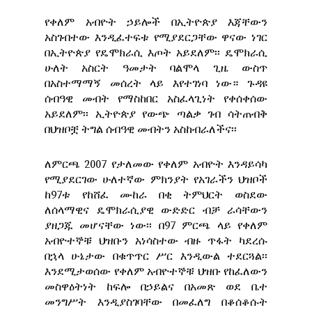
የቀለም አብዮት ኃይሎች በኢትዮጵያ እጃቸውን
አስገብተው እንዲፈተፍቱ የሚያደርጋቸው ዋናው ነገር
በኢትዮጵያ የዴሞክራሲ እጦት አይደለም፡፡ ዴሞክራሲ
ሁለት አስርት ዓመታት ባልሞላ ጊዜ ውስጥ
በአስተማማኝ መሰረት ላይ እየተገነባ ነው። ጉዳዩ
ሰብዓዊ መብት የማስከበር አስፈላጊነት የቀሰቀሰው
አይደለም፡፡ ኢትዮጵያ የውጭ ጣልቃ ገብ ሳትጠብቅ
በህዝቦቿ ትግል ሰብዓዊ መብትን አስከብራለችና፡፡
ለምርጫ 2007 የታለመው የቀለም አብዮት እንዳይሳካ
የሚያደርገው ሁለተኛው ምክንያት የአገራችን ህዝቦች
ከ97ቱ የከሸፈ ሙከራ በቂ ትምህርት ወስደው
ለሰላማዊና ዴሞክራሲያዊ ውድድር ብቻ ራሳቸውን
ያዘጋጁ መሆናቸው ነው፡፡ በ97 ምርጫ ላይ የቀለም
አብዮተኞቹ ህዝቡን አነሳስተው ብዙ ጥፋት ካደረሱ
በኋላ ሁኔታው በቁጥጥር ሥር እንዲውል ተደርጓል፡፡
እንደሚታወሰው የቀለም አብዮተኞቹ ህዝቡ የከፈለውን
መስዋዕትነት ከፍሎ በኃይልና በአመጽ ወደ ቤተ
መንግሥት እንዲያስገባቸው በመፈለግ በቆሰቆሱት