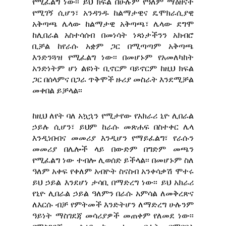
የሚፈልግ ነው፡፡ ይህ ክፍል በሁሉም የዓለም ማዕዘናት
የሚገኝ ሲሆን፣ አንዳንዱ ከልማታዊና ዴሞክራሲያዊ
አቅጣጫ ሌላው ከልማታዊ አቅጣጫ፣ ሌላው ደግሞ
ከሊበራል አስተሳሰብ በመነሳት ነጻነታችንን አክብሮ
ቢቻል ከየራሱ አቋም ጋር በሚጣጣም አቅጣጫ
እንድንጓዝ የሚፈልግ ነው፡፡ በመሆኑም የአመለካከት
አንድነትም ሆነ ልዩነት ቢኖርም ባይኖርም ከዚህ ክፍል
ጋር በሰላምና በጋራ ጥቅሞች ዙሪያ መስራት እንደሚቻል
መቀበል ይቻላል፡፡
ከዚህ ለየት ባለ አኳኋን የሚታየው የአክራሪ ኒዮ ሊበራል
ኃይሉ ሲሆን፣ ይህም ከራሱ መጽሐፍ በስተቀር ሌላ
እንዲነበብና መመሪያ እንዲሆን የማይፈልግ፣ የራሱን
መመሪያ በሌሎች ላይ በውድም በግድም መጫን
የሚፈልግ ነው ተብሎ ሊወሰድ ይችላል፡፡ በመሆኑም ስለ
ዓለም አቀፍ የቀለም አብዮት ስናስብ አንቀሳቃሽ ሞተሩ
ይህ ኃይል እንደሆነ ታሳቢ በማድረግ ነው፡፡ ይህ አክራሪ
የኒዮ ሊበራል ኃይል ዓለምን በራሱ አምሳል ለመቅረጽና
ለእርሱ ብቻ የምትመች እንድትሆን ለማድረግ ሁሉንም
ዓይነት ማስገደጃ መሳሪያዎች መጠቀም የለመደ ነው፡፡