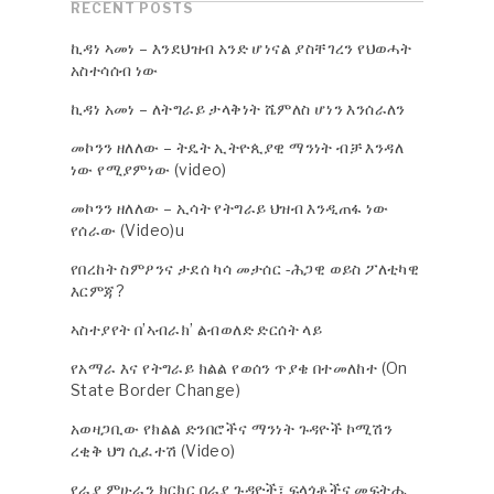
RECENT POSTS
ኪዳነ ኣመነ – እንደህዝብ አንድ ሆነናል ያስቸገረን የህወሓት
አስተሳሰብ ነው
ኪዳነ አመነ – ለትግራይ ታላቅነት ሼምለስ ሆነን እንሰራለን
መኮንን ዘለለው – ትዴት ኢትዮጲያዊ ማንነት ብቻ እንዳለ
ነው የሚያምነው (video)
መኮንን ዘለለው – ኢሳት የትግራይ ህዝብ እንዲጠፋ ነው
የሰራው (Video)u
የበረከት ስምዖንና ታደሰ ካሳ መታሰር -ሕጋዊ ወይስ ፖለቲካዊ
እርምጃ?
ኣስተያየት በ’ኣብራክ’ ልብወለድ ድርሰት ላይ
የአማራ እና የትግራይ ክልል የወሰን ጥያቄ በተመለከተ (On
State Border Change)
አወዛጋቢው የክልል ድንበሮችና ማንነት ጉዳዮች ኮሚሽን
ረቂቅ ህግ ሲፈተሽ (Video)
የራያ ምሁራን ክርክር በራያ ጉዳዮች፣ ፍላጎቶችና መፍትሔ