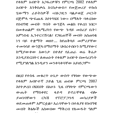
የቀለም አብዮት አጋፋሪዎቹን የምርጫ 2002 የቀለም
አብዮት እንቅስቃሴ እናስታውስ። የመጀመሪያ ተኩስ
ሂውማን ራይትስዎች ‹‹በኦጋዴን ባልታወጀ ጦርነት
በጅምላ ጭፍጨፋ እየተካሄደ ነው›› በማለት ባቀረበው
የሰብዓዊ መብት ጥሰት ውንጀላ መልክ የቀረበ ነበር፡፡
በመቀጠልም የአሜሪካን የውጭ ጉዳይ መስሪያ ቤት፣
አምነስቲ ኢንተርናሽናል፣ የጋዜጠኞች መብት አስጠባቂ
ነን ባይ ተቋማት ወዘተ… ከየጠቅላይ መምሪያቸው
ተመሳሳይ ውንጀላ በማሰማት ህብረተሰቡን ከሚያየውና
ከሚያውቀው እውነታ በተለየ የፈጠራ ወሬ ቅሬታ
እንዲያድርበትና ለወጠኑት የቀለም አብዮት በመሳሪያነት
የሚያገለግል እንዲሆን መንቀሳቀሳቸው አይዘነጋም፡፡
በዚህ የተስፋ መቁረጥ ሁኔታ ውስጥ የገባው የውጭው
የቀለም አብዮተኛ ኃይል ጊዜ ጠብቆ ምርጫ 2007
እየተቃረበ በሄደበት በአሁኑ ጊዜ በግላጭ የምርጫውን
ውጤት የማስቀየር ፋይዳ ይኖራቸዋል ብሎ
ያመነባቸውን ርካሽ የፕሮፓጋንዳ መሳሪያዎች
ወደመጠቀም አምርቷል፡፡ እራሳቸውን በተለያዩ የሰብዓዊ
መብት ቅፅሎች አስውበው ማቅረብ የለመዱት ዓለም