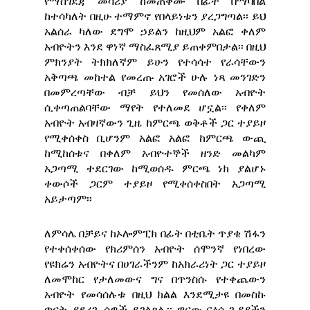
የማስገደጃ መሳሪያ ከመጠቀሙ በፊት በማባበል
ከተሳካለት በዚሁ ተማምኖ የበላይነቱን ያረጋግጣል፡፡ ይህ
አልሰራ ካለው ደግሞ ኃይልን ከዚህም አልፎ ቀለም
አብዮትን እንደ ዋነኛ ማስፈጸሚያ ይጠቀምበታል፡፡ በዚህ
ምክንያት ትክክለኛም ይሁን የተሳሳተ የራሳቸውን
አቅጣጫ መከተል የመረጡ አገሮች ሁሉ ነጻ መንገድን
በመምረጣቸው ብቻ ይህን የመሰለው አብዮት
ሲቀጣጠልባቸው ማየት የተለመደ ሆኗል፡፡ የቀለም
አብዮት አብዛኛውን ጊዜ ከምርጫ ወቅቶች ጋር ተያይዞ
የሚቀሰቀስ ቢሆንም አልፎ አልፎ ከምርጫ ውጪ
ከሚከሰቱና በቀለም አብዮተኞች ዘንድ መልካም
አጋጣሚ ተደርገው ከሚወሰዱ ምርጫ ነክ ያልሆኑ
ቀውሶች ጋርም ተያይዞ የሚቀሰቀስበት አጋጣሚ
አይታጣም፡፡
ለምሳሌ በቻይና ከኦሎምፒክ በፊት በቲቤት ጥያቄ ሽፋን
የተቀሰቀሰው የክሪምሰን አብዮት ሰሞንኛ የነበረው
የዩክሬን አብዮትና በሀገራችንም ከአክራሪነት ጋር ተያይዞ
ለመሞከር የታለመውና ግና በጥንስሱ የተቀጨውን
አብዮት የመሳሰሉቱ በዚህ ክልል እንደሚታዩ በመስኩ